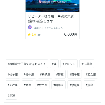
リピーター様専用 ❤️魂の気質
(宝物)鑑定します
魂鑑定士 子育てかぁちゃん！
6,000
5.0
円
(15)
#魂鑑定士子育てかぁちゃん！
#魂
#タロット
#12星座
#牡羊座
#牡牛座
#双子座
#蟹座
#獅子座
#乙女座
#天秤座
#蠍座
#射手座
#山羊座
#水瓶座
#魚座
#幸運