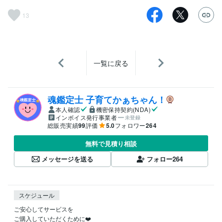
13
一覧に戻る
魂鑑定士 子育てかぁちゃん！
本人確認
機密保持契約(NDA)
インボイス発行事業者
未登録
総販売実績
99
評価
5.0
フォロワー
264
無料で見積り相談
メッセージを送る
フォロー
264
スケジュール
ご安心してサービスを

ご購入していただくために❤️
