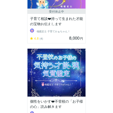
受付休止中
子育て相談❤️持って生まれた才能
の宝物お伝えします
魂鑑定士 子育てかぁちゃん！
8,000
4.8
円
(4)
個性をいかす❤️不登校の「お子様
の心」読み解きます