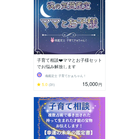
子育て相談❤️ママとお子様セット
でお悩み解放します
魂鑑定士 子育てかぁちゃん！
15,000
5.0
円
(31)