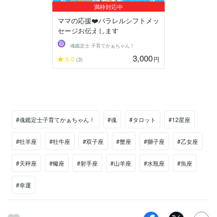
満枠対応中
ママの応援❤️パラレルシフトメッ
セージお伝えします
魂鑑定士 子育てかぁちゃん！
3,000
5.0
円
(3)
#魂鑑定士子育てかぁちゃん！
#魂
#タロット
#12星座
#牡羊座
#牡牛座
#双子座
#蟹座
#獅子座
#乙女座
#天秤座
#蠍座
#射手座
#山羊座
#水瓶座
#魚座
#幸運