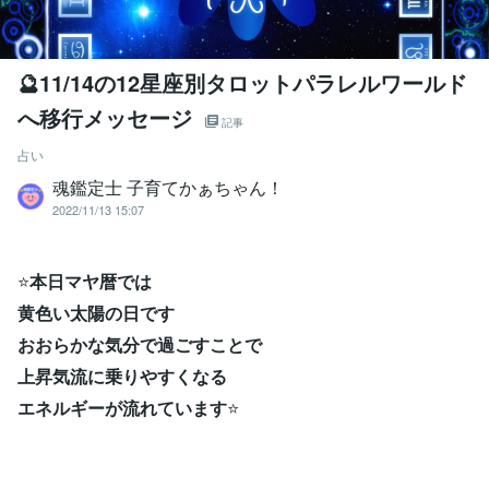
🔮11/14の12星座別タロットパラレルワールド
へ移行メッセージ
記事
占い
魂鑑定士 子育てかぁちゃん！
2022/11/13 15:07
⭐
本日マヤ暦では
黄色い太陽の日です
おおらかな気分で過ごすことで
上昇気流に乗りやすくなる
エネルギーが流れています
⭐