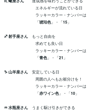
♏ 蠍座さん
達成感を味わうことができる
エネルギーが流れている日
ラッキーカラー・ナンバーは
「
琥珀色
」・「
15
」
♐ 射手座さん
もっと自由を
求めても良い日
ラッキーカラー・ナンバーは
「
青色
」・「
21
」
♑ 山羊座さん
安定している日
周囲の人へもお裾分けを！
ラッキーカラー・ナンバーは
「
赤ワイン色
」・「
10
」
♒ 水瓶座さん
うまく駆け引きができる