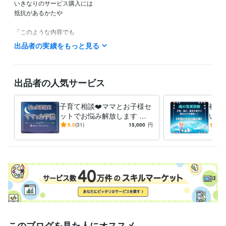
いきなりのサービス購入には

抵抗があるかたや

「このような内容でも

鑑定してもらえるのかなぁ？」など

出品者の実績をもっと見る
ご不安やご不明な点など

ありましたら

お気軽に

出品者の人気サービス
ホーム画面の「メッセージ」

のところから

子育て相談❤️ママとお子様セ
複数
お問い合わせください。

ットでお悩み解放します 親
いる
子の「魂の気質」から読み解
の気
5.0
(31)
15,000
円
5.0
こちらから

く⭐️子育ての悩み解決策！❤️
身ら
折り返し

めに
返信させていただきまして

ご不明な点などのご説明を

させていただきます❤️

ご納得いただけましたら

サービスのご購入のお手続きを

お願いいたします(*^^*)

ご相談や鑑定を

このブログを見た人にオススメ