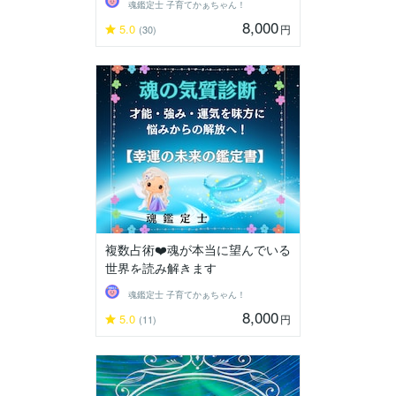
魂鑑定士 子育てかぁちゃん！
8,000
5.0
円
(30)
複数占術❤️魂が本当に望んでいる
世界を読み解きます
魂鑑定士 子育てかぁちゃん！
8,000
5.0
円
(11)