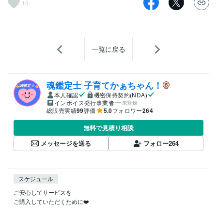
13
一覧に戻る
魂鑑定士 子育てかぁちゃん！
本人確認
機密保持契約(NDA)
インボイス発行事業者
未登録
総販売実績
99
評価
5.0
フォロワー
264
無料で見積り相談
メッセージを送る
フォロー
264
スケジュール
ご安心してサービスを

ご購入していただくために❤️
