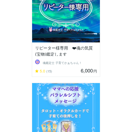
リピーター様専用 ❤️魂の気質
(宝物)鑑定します
魂鑑定士 子育てかぁちゃん！
6,000
5.0
円
(15)