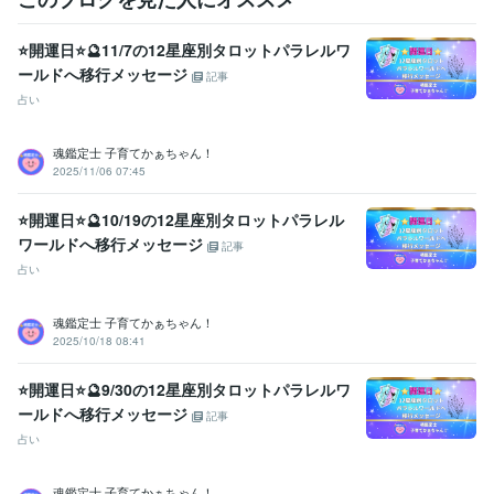
お受けいただいた後に

安心の波動も

⭐開運日⭐🔮11/7の12星座別タロットパラレルワ
感じていただけますよう

ールドへ移行メッセージ
鑑定書を作成しております。
記事
占い
資格・検定
社会福祉主事任用資格
取得年 : 1983年
福祉住環境コーディネーター2級
取得年 : 2005年
魂鑑定士 子育てかぁちゃん！
2025/11/06 07:45
福祉用具専門相談員
取得年 : 2004年
得意分野
⭐開運日⭐🔮10/19の12星座別タロットパラレル
悩み相談・カウンセリング
【複数占術による解決策】
【親子鑑定】
ワールドへ移行メッセージ
記事
【魂の気質から読み解く不登校の悩み相談】
【ママへの♡パラレル
占い
シフトメッセージ】
子育て相談
不登校のご相談
親子鑑定
家族の悩み
悩み相談
子育ての悩み
魂鑑定士 子育てかぁちゃん！
占い
【魂の気質から読み解く宝物(才能)鑑定】
【本来の魂に気付く
2025/10/18 08:41
ためのお手伝い♡♪】
悩み相談
魂鑑定
子育ての悩み
仕事
家族の悩み
⭐開運日⭐🔮9/30の12星座別タロットパラレルワ
ールドへ移行メッセージ
記事
占い
魂鑑定士 子育てかぁちゃん！