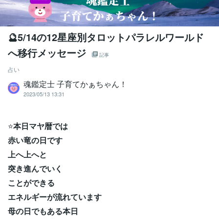
🔮5/14の12星座別タロットパラレルワールド
へ移行メッセージ
記事
占い
魂鑑定士 子育てかぁちゃん！
2023/05/13 13:31
⭐
本日マヤ暦では
赤い竜の日です
上へ上へと
突き進んでいく
ことができる
エネルギーが流れています
母の日でもある本日