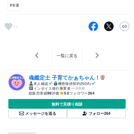
#幸運
12
一覧に戻る
魂鑑定士 子育てかぁちゃん！
本人確認
機密保持契約(NDA)
インボイス発行事業者
未登録
総販売実績
99
評価
5.0
フォロワー
264
無料で見積り相談
メッセージを送る
フォロー
264