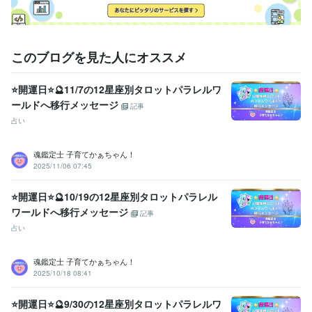
ご納得いただけましたら

サービスのご購入のお手続きを

お願いいたします(*^^*)

ご相談や鑑定を

このブログを見た人にオススメ
お受けいただいた後に

安心の波動も

⭐開運日⭐🔮11/7の12星座別タロットパラレルワ
感じていただけますよう

ールドへ移行メッセージ
鑑定書を作成しております。
記事
占い
資格・検定
社会福祉主事任用資格
取得年 : 1983年
福祉住環境コーディネーター2級
取得年 : 2005年
魂鑑定士 子育てかぁちゃん！
2025/11/06 07:45
福祉用具専門相談員
取得年 : 2004年
得意分野
⭐開運日⭐🔮10/19の12星座別タロットパラレル
悩み相談・カウンセリング
【複数占術による解決策】
【親子鑑定】
ワールドへ移行メッセージ
記事
【魂の気質から読み解く不登校の悩み相談】
【ママへの♡パラレル
占い
シフトメッセージ】
子育て相談
不登校のご相談
親子鑑定
家族の悩み
悩み相談
子育ての悩み
魂鑑定士 子育てかぁちゃん！
占い
【魂の気質から読み解く宝物(才能)鑑定】
【本来の魂に気付く
2025/10/18 08:41
ためのお手伝い♡♪】
悩み相談
魂鑑定
子育ての悩み
仕事
家族の悩み
⭐開運日⭐🔮9/30の12星座別タロットパラレルワ