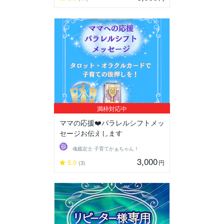
満枠対応中
ママの応援❤️パラレルシフトメッ
セージお伝えします
魂鑑定士 子育てかぁちゃん！
3,000
5.0
円
(3)