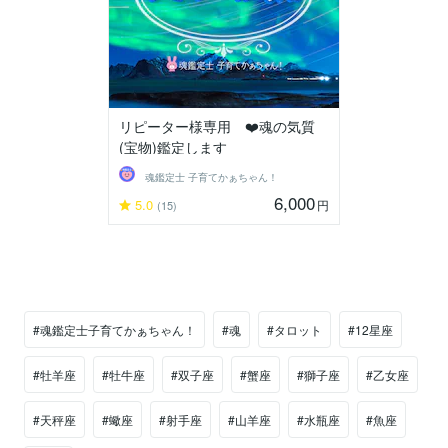
リピーター様専用 ❤️魂の気質
(宝物)鑑定します
魂鑑定士 子育てかぁちゃん！
6,000
5.0
円
(15)
#魂鑑定士子育てかぁちゃん！
#魂
#タロット
#12星座
#牡羊座
#牡牛座
#双子座
#蟹座
#獅子座
#乙女座
#天秤座
#蠍座
#射手座
#山羊座
#水瓶座
#魚座