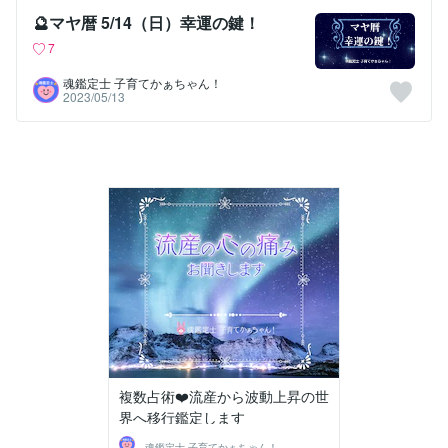
🔮マヤ暦 5/14（日）幸運の鍵！
7
魂鑑定士 子育てかぁちゃん！
2023/05/13
複数占術❤️流産から波動上昇の世
界へ移行鑑定します
魂鑑定士 子育てかぁちゃん！