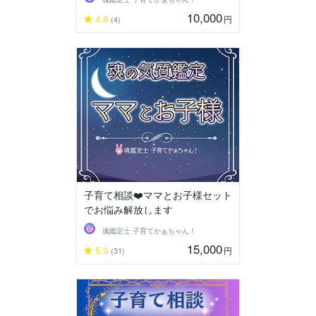
10,000
4.8
円
(4)
子育て相談❤️ママとお子様セット
でお悩み解放します
魂鑑定士 子育てかぁちゃん！
15,000
5.0
円
(31)