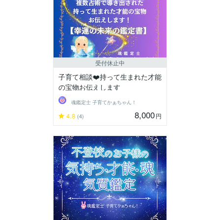
受付休止中
子育て相談❤️持って生まれた才能
の宝物お伝えします
魂鑑定士 子育てかぁちゃん！
8,000
4.8
円
(4)