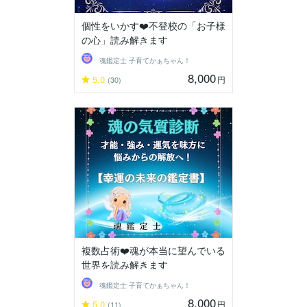
個性をいかす❤️不登校の「お子様
の心」読み解きます
魂鑑定士 子育てかぁちゃん！
8,000
5.0
円
(30)
複数占術❤️魂が本当に望んでいる
世界を読み解きます
魂鑑定士 子育てかぁちゃん！
8,000
5.0
円
(11)