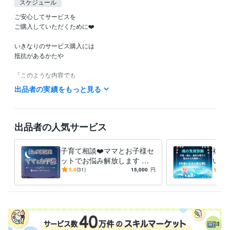
スケジュール
ご安心してサービスを

ご購入していただくために❤️

いきなりのサービス購入には

抵抗があるかたや

「このような内容でも

鑑定してもらえるのかなぁ？」など

出品者の実績をもっと見る
ご不安やご不明な点など

ありましたら

お気軽に

出品者の人気サービス
ホーム画面の「メッセージ」

のところから

子育て相談❤️ママとお子様セ
複数
お問い合わせください。

ットでお悩み解放します 親
いる
子の「魂の気質」から読み解
の気
5.0
(31)
15,000
円
5.0
こちらから

く⭐️子育ての悩み解決策！❤️
身ら
折り返し

めに
返信させていただきまして

ご不明な点などのご説明を

させていただきます❤️
