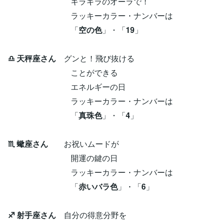
キラキラのオーラで！
ラッキーカラー・ナンバーは
「
空の色
」・「
19
」
♎ 天秤座さん
グンと！飛び抜ける
ことができる
エネルギーの日
ラッキーカラー・ナンバーは
「
真珠色
」・「
4
」
♏ 蠍座さん
お祝いムードが
開運の鍵の日
ラッキーカラー・ナンバーは
「
赤いバラ色
」・「
6
」
♐ 射手座さん
自分の得意分野を