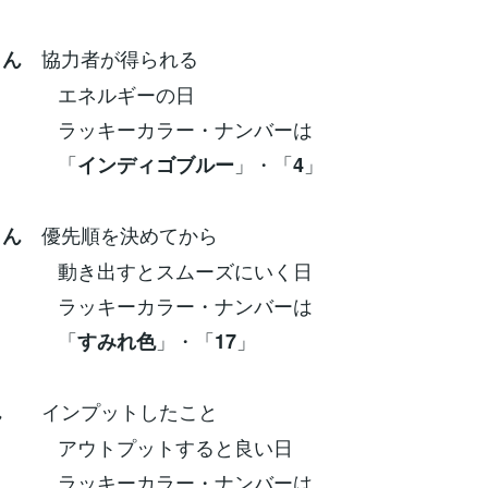
協力者が得られる
さん
ルギーの日
ーカラー・ナンバーは
「
」・「
」
インディゴブルー
4
優先順を決めてから
さん
すとスムーズにいく日
ーカラー・ナンバーは
「
」・「
」
すみれ色
17
インプットしたこと
ん
プットすると良い日
ーカラー・ナンバーは