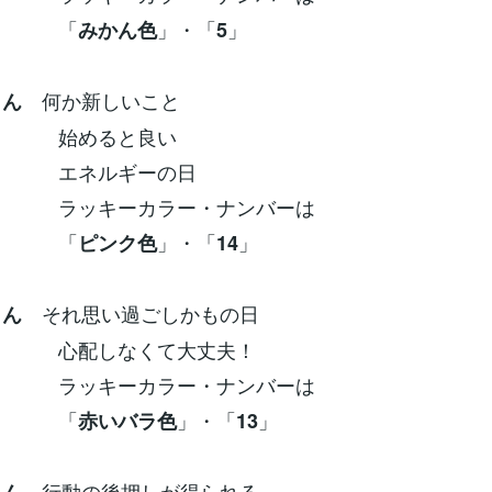
「
」・「
」
みかん色
5
何か新しいこと
さん
ると良い
ルギーの日
ーカラー・ナンバーは
「
」・「
」
ピンク色
14
それ思い過ごしかもの日
さん
しなくて大丈夫！
ーカラー・ナンバーは
「
」・「
」
赤いバラ色
13
行動の後押しが得られる