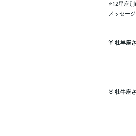
⭐12星座
メッセージ
♈ 牡羊座
その
ラッキ
♉ 牡牛座
思わ
ラッキ