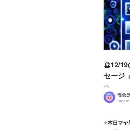
🔮12
セージ
占い
魂鑑
2022/12/
⭐
本日マヤ