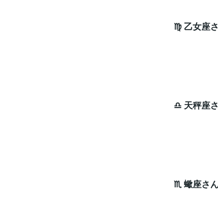
♍ 乙女座
エネ
ラッキ
♎ 天秤座
動き出
ラッキ
♏ 蠍座さ
アウト
ラッキ