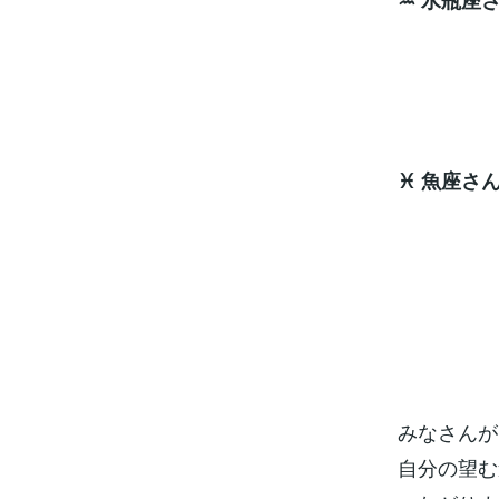
♒ 水瓶座
エネ
ラッキ
♓ 魚座さ
開運
ラッキ
みなさんが
自分の望む