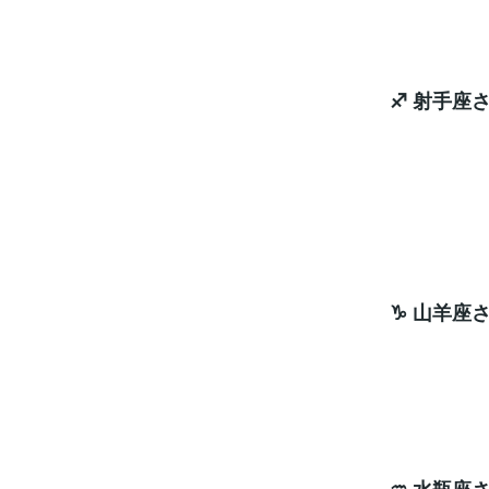
♐ 射手座
始め
エネ
ラッキ
♑ 山羊座
心配
ラッキ