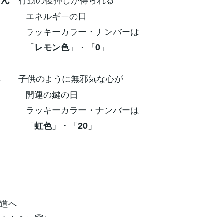
さん
ルギーの日
ーカラー・ナンバーは
「
」・「
」
レモン色
0
子供のように無邪気な心が
ん
の鍵の日
ーカラー・ナンバーは
「
」・「
」
虹色
20
道へ