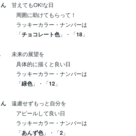
甘えてもOK!な日
さん
に助けてもらって！
ーカラー・ナンバーは
「
」・「
」
チョコレート色
18
未来の展望を
ん
的に描くと良い日
ーカラー・ナンバーは
「
」・「
」
緑色
12
遠慮せずもっと自分を
さん
ールして良い日
ーカラー・ナンバーは
「
」・「
」
あんず色
2