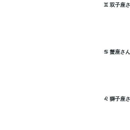
♊ 双子座
周囲
ラッキ
♋ 蟹座さ
具体
ラッキ
♌ 獅子座
アピ
ラッキ