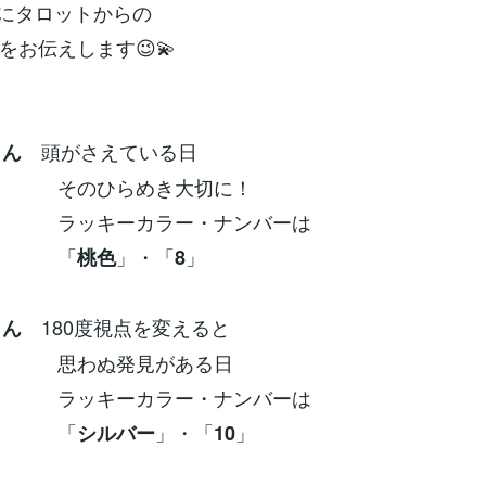
別にタロットからの
をお伝えします😉💫
頭がさえている日
さん
ひらめき大切に！
ーカラー・ナンバーは
「
」・「
」
桃色
8
180度視点を変えると
さん
ぬ発見がある日
ーカラー・ナンバーは
「
」・「
」
シルバー
10