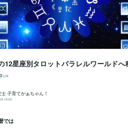
/19の12星座別タロットパラレルワールド
記事
定士 子育てかぁちゃん！
18 15:03
暦では