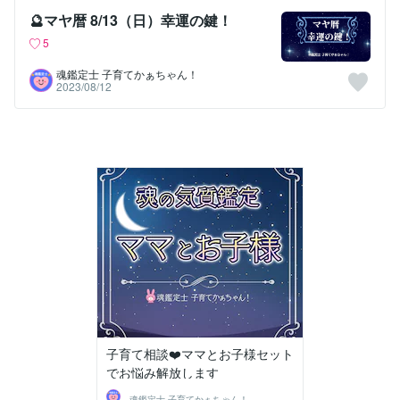
🔮マヤ暦 8/13（日）幸運の鍵！
5
魂鑑定士 子育てかぁちゃん！
2023/08/12
子育て相談❤️ママとお子様セット
でお悩み解放します
魂鑑定士 子育てかぁちゃん！