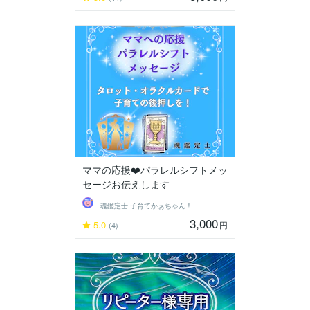
ママの応援❤️パラレルシフトメッ
セージお伝えします
魂鑑定士 子育てかぁちゃん！
3,000
5.0
円
(4)