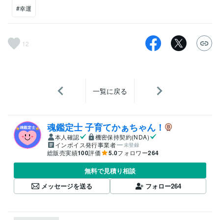
#幸運
12
一覧に戻る
魂鑑定士 子育てかぁちゃん！
本人確認
機密保持契約(NDA)
インボイス発行事業者
未登録
総販売実績
100
評価
5.0
フォロワー
264
無料で見積り相談
メッセージを送る
フォロー
264