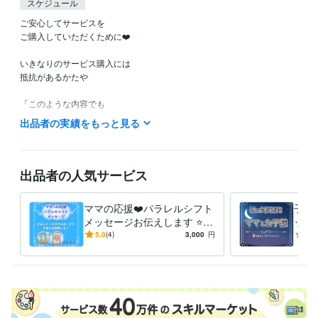
スケジュール
ご安心してサービスを

ご購入していただくために❤️

いきなりのサービス購入には

抵抗があるかたや

「このような内容でも

鑑定してもらえるのかなぁ？」など

出品者の実績をもっと見る
ご不安やご不明な点など

ありましたら

お気軽に

出品者の人気サービス
ホーム画面の「メッセージ」

のところから

ママの応援❤️パラレルシフト
子育
お問い合わせください。

メッセージお伝えします ⭐️タ
ット
ロット・オラクルカード⭐️子
子の
5.0
(4)
3,000
円
5.0
こちらから

育て波動上昇の後押しを❗️
く⭐
折り返し

返信させていただきまして

ご不明な点などのご説明を

させていただきます❤️
