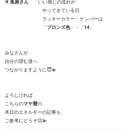
♓ 魚座さん
いい感じの流れが
やってきている日
ラッキーカラー・ナンバーは
「
ブロンズ色
」・「
14
」
みなさんが
自分の望む道へ
つながりますように😇💫
よろしければ
こちらの
マヤ暦
の
本日のエネルギーの記事も
ご参考にどうぞ😉💫