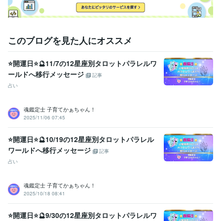
ご納得いただけましたら

サービスのご購入のお手続きを

お願いいたします(*^^*)

ご相談や鑑定を

このブログを見た人にオススメ
お受けいただいた後に

安心の波動も

⭐開運日⭐🔮11/7の12星座別タロットパラレルワ
感じていただけますよう

ールドへ移行メッセージ
鑑定書を作成しております。
記事
占い
資格・検定
社会福祉主事任用資格
取得年 : 1983年
福祉住環境コーディネーター2級
取得年 : 2005年
魂鑑定士 子育てかぁちゃん！
2025/11/06 07:45
福祉用具専門相談員
取得年 : 2004年
得意分野
⭐開運日⭐🔮10/19の12星座別タロットパラレル
悩み相談・カウンセリング
【複数占術による解決策】
【親子鑑定】
ワールドへ移行メッセージ
記事
【魂の気質から読み解く不登校の悩み相談】
【ママへの♡パラレル
占い
シフトメッセージ】
子育て相談
不登校のご相談
親子鑑定
家族の悩み
悩み相談
子育ての悩み
魂鑑定士 子育てかぁちゃん！
占い
【魂の気質から読み解く宝物(才能)鑑定】
【本来の魂に気付く
2025/10/18 08:41
ためのお手伝い♡♪】
悩み相談
魂鑑定
子育ての悩み
仕事
家族の悩み
⭐開運日⭐🔮9/30の12星座別タロットパラレルワ