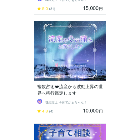
15,000
5.0
円
(31)
複数占術❤️流産から波動上昇の世
界へ移行鑑定します
魂鑑定士 子育てかぁちゃん！
10,000
4.8
円
(4)