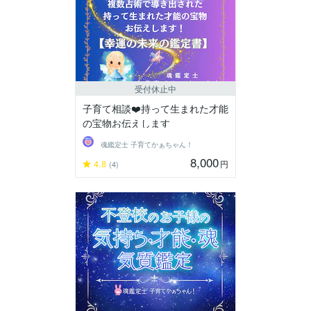
受付休止中
子育て相談❤️持って生まれた才能
の宝物お伝えします
魂鑑定士 子育てかぁちゃん！
8,000
4.8
円
(4)