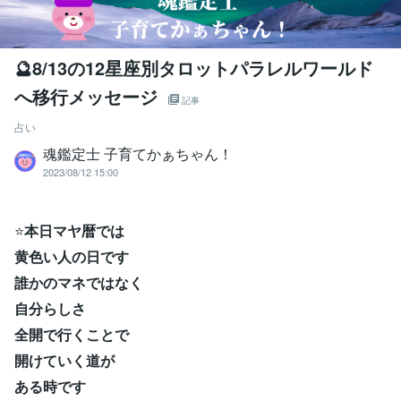
🔮8/13の12星座別タロットパラレルワールド
へ移行メッセージ
記事
占い
魂鑑定士 子育てかぁちゃん！
2023/08/12 15:00
⭐
本日マヤ暦では
黄色い人の日です
誰かのマネではなく
自分らしさ
全開で行くことで
開けていく道が
ある時です