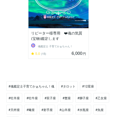
リピーター様専用 ❤️魂の気質
(宝物)鑑定します
魂鑑定士 子育てかぁちゃん！
6,000
5.0
円
(15)
#魂鑑定士子育てかぁちゃん！魂
#タロット
#12星座
#牡羊座
#牡牛座
#双子座
#蟹座
#獅子座
#乙女座
#天秤座
#蠍座
#射手座
#山羊座
#水瓶座
#魚座