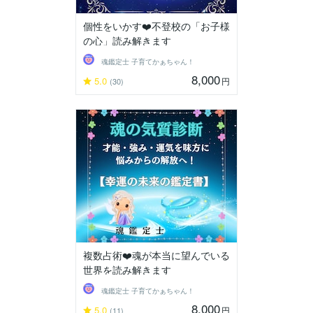
個性をいかす❤️不登校の「お子様
の心」読み解きます
魂鑑定士 子育てかぁちゃん！
8,000
5.0
円
(30)
複数占術❤️魂が本当に望んでいる
世界を読み解きます
魂鑑定士 子育てかぁちゃん！
8,000
5.0
円
(11)