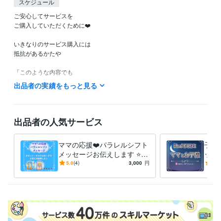
スケジュール
ご安心してサービスを

ご購入していただくために❤️

いきなりのサービス購入には

抵抗があるかたや

「このような内容でも

鑑定してもらえるのかなぁ？」など

出品者の実績をもっと見る
ご不安やご不明な点など

ありましたら

お気軽に

出品者の人気サービス
ホーム画面の「メッセージ」

のところから

ママの応援❤️パラレルシフト
子育
お問い合わせください。

メッセージお伝えします ⭐️タ
ット
ロット・オラクルカード⭐️子
子の
5.0
(4)
3,000
円
5.0
こちらから

育て波動上昇の後押しを❗️
く⭐
折り返し

返信させていただきまして

ご不明な点などのご説明を

させていただきます❤️
