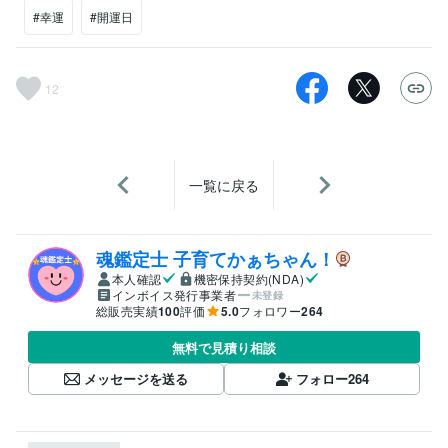
#幸運
#開運日
12
一覧に戻る
魂鑑定士 子育てかぁちゃん！
本人確認
機密保持契約(NDA)
インボイス発行事業者
未登録
総販売実績
100
評価
5.0
フォロワー
264
無料で見積り相談
メッセージを送る
フォロー
264