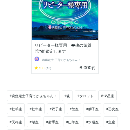
リピーター様専用 ❤️魂の気質
(宝物)鑑定します
魂鑑定士 子育てかぁちゃん！
6,000
5.0
円
(15)
#魂鑑定士子育てかぁちゃん！
#魂
#タロット
#12星座
#牡羊座
#牡牛座
#双子座
#蟹座
#獅子座
#乙女座
#天秤座
#蠍座
#射手座
#山羊座
#水瓶座
#魚座