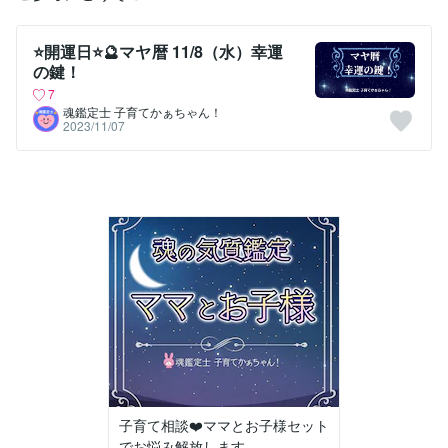
⭐開運日⭐🔮マヤ暦 11/8（水）幸運
の鍵！
7
魂鑑定士 子育てかぁちゃん！
2023/11/07
子育て相談❤️ママとお子様セット
でお悩み解放します