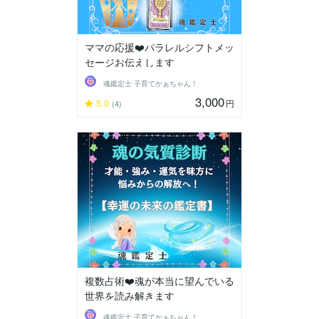
ママの応援❤️パラレルシフトメッ
セージお伝えします
魂鑑定士 子育てかぁちゃん！
3,000
5.0
円
(4)
複数占術❤️魂が本当に望んでいる
世界を読み解きます
魂鑑定士 子育てかぁちゃん！