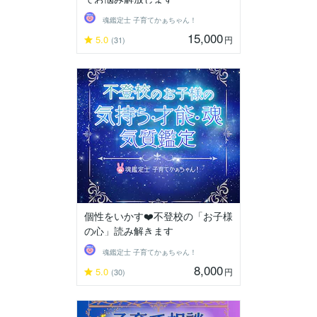
魂鑑定士 子育てかぁちゃん！
15,000
5.0
円
(31)
個性をいかす❤️不登校の「お子様
の心」読み解きます
魂鑑定士 子育てかぁちゃん！
8,000
5.0
円
(30)