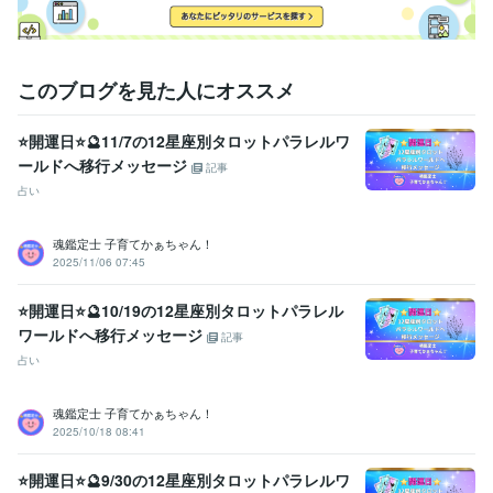
ご納得いただけましたら

サービスのご購入のお手続きを

お願いいたします(*^^*)

ご相談や鑑定を

このブログを見た人にオススメ
お受けいただいた後に

安心の波動も

⭐開運日⭐🔮11/7の12星座別タロットパラレルワ
感じていただけますよう

ールドへ移行メッセージ
鑑定書を作成しております。
記事
占い
資格・検定
社会福祉主事任用資格
取得年 : 1983年
福祉住環境コーディネーター2級
取得年 : 2005年
魂鑑定士 子育てかぁちゃん！
2025/11/06 07:45
福祉用具専門相談員
取得年 : 2004年
得意分野
⭐開運日⭐🔮10/19の12星座別タロットパラレル
悩み相談・カウンセリング
【複数占術による解決策】
【親子鑑定】
ワールドへ移行メッセージ
記事
【魂の気質から読み解く不登校の悩み相談】
【ママへの♡パラレル
占い
シフトメッセージ】
子育て相談
不登校のご相談
親子鑑定
家族の悩み
悩み相談
子育ての悩み
魂鑑定士 子育てかぁちゃん！
占い
【魂の気質から読み解く宝物(才能)鑑定】
【本来の魂に気付く
2025/10/18 08:41
ためのお手伝い♡♪】
悩み相談
魂鑑定
子育ての悩み
仕事
家族の悩み
⭐開運日⭐🔮9/30の12星座別タロットパラレルワ