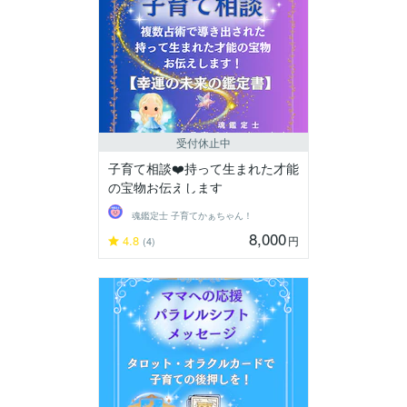
受付休止中
子育て相談❤️持って生まれた才能
の宝物お伝えします
魂鑑定士 子育てかぁちゃん！
8,000
4.8
円
(4)