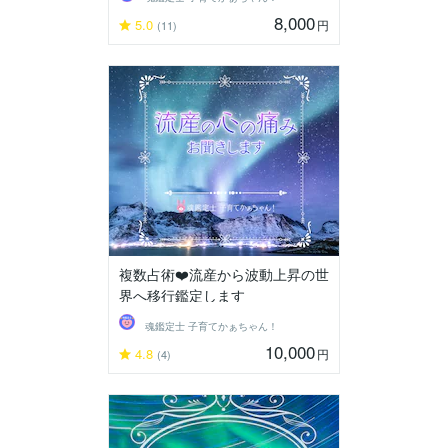
8,000
5.0
円
(11)
複数占術❤️流産から波動上昇の世
界へ移行鑑定します
魂鑑定士 子育てかぁちゃん！
10,000
4.8
円
(4)