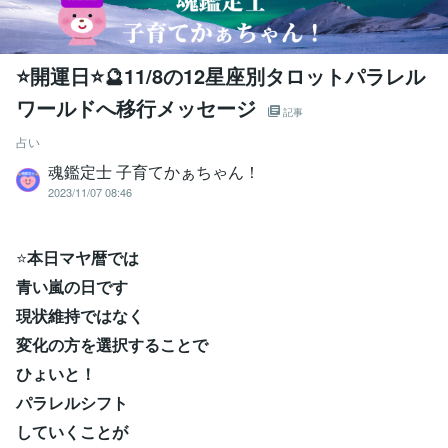
⭐開運日⭐🔮11/8の12星座別タロットパラレル
ワールドへ移行メッセージ
記事
占い
魂鑑定士 子育てかぁちゃん！
2023/11/07 08:46
⭐
本日マヤ暦では
青い嵐の日です
現状維持ではなく
変化の方を選択することで
ひょいと！
パラレルシフト
していくことが