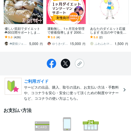
優しい笑顔でダイエット
運動無し、1ヶ月完全管理
あなたのダイエット応援
☘️30日間サポートします
で密着指導します 2000人
します 生活の中で食生活
この道40年の匠が笑顔で
のダイエット相談を解決
や運動習慣を意識するき
5.0
(426)
5.0
(4)
5.0
(2)
❀お背中プッシュいたしま
してきたトレーナーがサ
っかけがほしい方へ
5,000
15,000
1,500
す^⁠_⁠^
ポート
☘️愛猫ジェームズ・パパ
ゆうき▪️ダイエット専門家▪️
ふわふわママちゃん
円
円
円
ご利用ガイド
サービスの出品、購入、取引の流れ、お支払い方法・手数料
や、ココナラを安心・安全に使って頂くための制度やマナー
など、ココナラの使い方はこちら。
お支払い方法