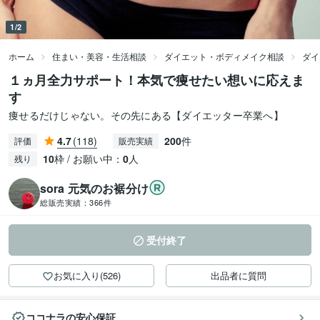
1/2
ホーム
住まい・美容・生活相談
ダイエット・ボディメイク相談
ダイ
１ヵ月全力サポート！本気で痩せたい想いに応えま
す
痩せるだけじゃない。その先にある【ダイエッター卒業へ】
4.7
(118)
200
件
評価
販売実績
10
枠 / お願い中：
0
人
残り
sora 元気のお裾分け
総販売実績：
366件
受付終了
お気に入り(526)
出品者に質問
ココナラの安心保証