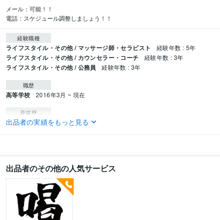
メール：可能！！

電話：スケジュール調整しましょう！！
経験職種
ライフスタイル・その他 / マッサージ師・セラピスト
経験年数 : 5年
ライフスタイル・その他 / カウンセラー・コーチ
経験年数 : 3年
ライフスタイル・その他 / 公務員
経験年数 : 3年
職歴
高等学校
2016年3月 ~ 現在
受賞歴
出品者の実績をもっと見る
高校野球　正しいフィジカルとレーニグ法
資格・検定
健康運動実践指導者
取得年 : 2012年
柔道整復師
取得年 : 2014年
出品者のその他の人気サービス
PFT公認
取得年 : 2017年
得意分野
住まい・美容・生活相談
ボディメイク,ダイエット,悩み相談
ダイエット
美容
エクササイズ
ボディメイク
スタイル
ストレッチ
ピラティス
ヨガ
健康
リバウンドしない