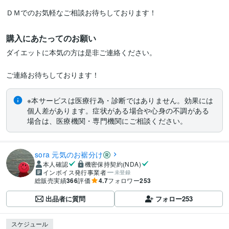
ＤＭでのお気軽なご相談お待ちしております！
購入にあたってのお願い
ダイエットに本気の方は是非ご連絡ください。

ご連絡お待ちしております！
※本サービスは医療行為・診断ではありません。効果には
個人差があります。症状がある場合や心身の不調がある
場合は、医療機関・専門機関にご相談ください。
sora 元気のお裾分け
本人確認
機密保持契約(NDA)
インボイス発行事業者
未登録
総販売実績
366
評価
4.7
フォロワー
253
出品者に質問
フォロー
253
スケジュール