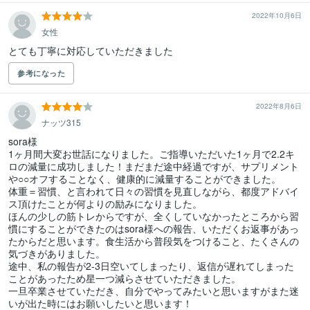
2022年10月6日
女性
とても丁寧に対応していただきました
参考になった
2022年8月6日
ナッツ315
sora様

1ヶ月間大変お世話になりました。ご指導いただいた1ヶ月で2.2キ
ロの減量に成功しました！まだまだ途中経過ですが、サプリメント
や○○オフすることなく、健康的に減量することができました。

体重＝習慣、と言われて日々の習慣を見直しながら、都度アドバイ
ス頂けたことが何よりの励みになりました。

ほんの少しの筋トレからですが、全くしていなかったところから習
慣にすることができたのはsora様への報告、いただくお返事があっ
たからだと思います。食生活から普段気をつけること、たくさんの
気づきがありました。

途中、私の報告が2-3日空いてしまったり、返信が遅れてしまった
ことがあったため星一つ減らさせていただきました。

一旦卒業させていただき、自分でやってみたいと思いますがまた迷
いが出た時にはお願いしたいと思います！
