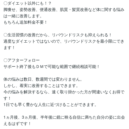
〇ダイエット以外にも！？

脚痩せ、姿勢改善、便通改善、肌質・髪質改善など体に関する悩み
は一緒に改善します。

もちろん追加料金不要！

〇生活習慣の改善だから、リバウンドリスクも抑えられる！

過度なダイエットではないので、リバウンドリスクを最小限にでき
ます！

〇アフターフォロー

サポート終了後もＤＭで可能な範囲で継続相談可能！

体の悩みは数日、数週間では変わりません。

しかし、着実に改善することはできます。

今の悩みを解決するなら、速く取り掛かった方が間違いなくお得で
す！

1日でも早く豊かな人生に近づけることができます。

1ヵ月後、3ヵ月後、半年後に鏡に映る自信に満ちた自分の姿に出会
えるはずです！
