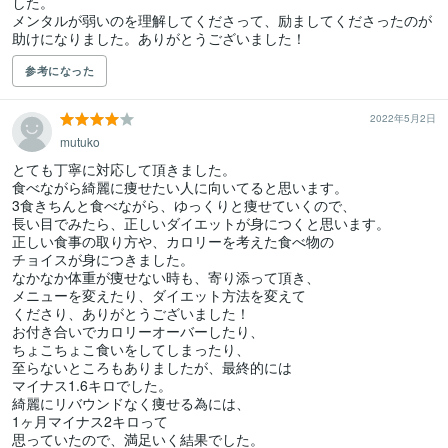
した。

メンタルが弱いのを理解してくださって、励ましてくださったのが
参考になった
2022年5月2日
mutuko
とても丁寧に対応して頂きました。

食べながら綺麗に痩せたい人に向いてると思います。

3食きちんと食べながら、ゆっくりと痩せていくので、

長い目でみたら、正しいダイエットが身につくと思います。

正しい食事の取り方や、カロリーを考えた食べ物の

チョイスが身につきました。

なかなか体重が痩せない時も、寄り添って頂き、

メニューを変えたり、ダイエット方法を変えて

くださり、ありがとうございました！

お付き合いでカロリーオーバーしたり、

ちょこちょこ食いをしてしまったり、

至らないところもありましたが、最終的には

マイナス1.6キロでした。

綺麗にリバウンドなく痩せる為には、

1ヶ月マイナス2キロって

思っていたので、満足いく結果でした。
