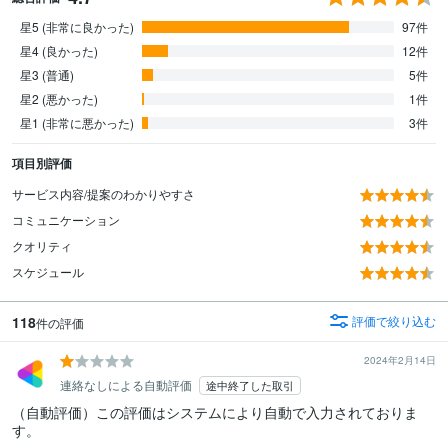
星5 (非常に良かった)
97件
星4 (良かった)
12件
星3 (普通)
5件
星2 (悪かった)
1件
星1 (非常に悪かった)
3件
項目別評価
サービス内容/提案のわかりやすさ
コミュニケーション
クオリティ
スケジュール
118
評価で絞り込む
件の評価
2024年2月14日
連絡なしによる自動評価
途中終了した取引
（自動評価）この評価はシステムにより自動で入力されておりま
す。