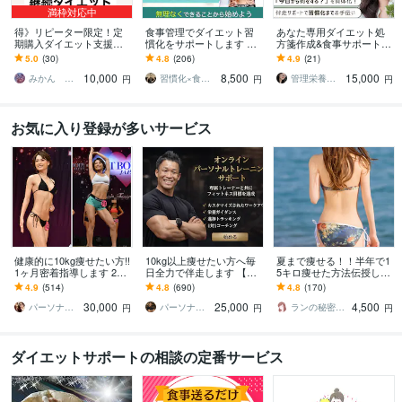
満枠対応中
得》リピーター限定！定
食事管理でダイエット習
あなた専用ダイエット処
期購入ダイエット支援し
慣化をサポートします 無
方箋作成&食事サポートし
ます ２ヶ月目以降よりお
理な制限なし！続く食事
ます 年間1,000件栄養指導
5.0
(30)
4.8
(206)
4.9
(21)
得にダイエット継続プラ
改善サポート
する現役の病院管理栄養
10,000
8,500
15,000
ン！よりお得に！
士が全力伴走！
みかん ✳︎管理栄養士✳︎
習慣化×食事改善ダイエットコーチ｜琢人
管理栄養士つき
円
円
円
お気に入り登録が多いサービス
健康的に10kg痩せたい方!!
10kg以上痩せたい方へ毎
夏まで痩せる！！半年で1
1ヶ月密着指導します 20k
日全力で伴走します 【残
5キロ痩せた方法伝授しま
g痩せたプロトレーナーに
り1名様】通常42,000円 →
す お腹と太ももとお尻が
4.9
(514)
4.8
(690)
4.8
(170)
よる食事と運動サポート!!
25,000円（税抜）
キュッ！変わる7日間ダイ
30,000
25,000
4,500
エット！痩せ食事
パーソナルトレーナーYUKINA
パーソナルトレーナーJTタク
ランの秘密の小部屋
円
円
円
ダイエットサポートの相談の定番サービス