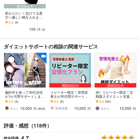
受付休止中
変わりたい！怠けてる貴
方へ優しい喝を入れます
今の自分じゃダメなのは
5.0
(4)
分かっているのに怠けて
100
しまうあなたへ。
円
/分
ダイエットサポートの相談の関連サービス
満枠対応中
満枠対応中
脳科学を使って30代女性
リピーター限定！管理栄
得》リピーター限定！定
が1か月間サポートします
養士が30日間サポートし
期購入ダイエット支援し
何をやっても痩せなかっ
ます ​✦やせてキレイに、
ます ２ヶ月目以降よりお
5.0
(4)
5.0
(5)
5.0
(30)
た元ダイエッターが心理
食事がもっと楽しくなる
得にダイエット継続プラ
10,000
10,000
10,000
面からもサポート
習慣をあなたに​✦
ン！よりお得に！
るん♫
管理栄養士 さとうきび
みかん ✳︎管理栄養士✳︎
円
/60分
円
円
評価・感想（118件）
4.7
総合評価