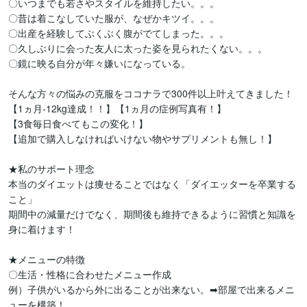
〇いつまでも若さやスタイルを維持したい。。。

〇昔は着こなしていた服が、なぜかキツイ。。。

〇出産を経験してぶくぶく腹がでてしまった。。。

〇久しぶりに会った友人に太った姿を見られたくない。。。

〇鏡に映る自分が年々嫌いになっている。

そんな方々の悩みの克服をココナラで300件以上叶えてきました！

【1ヵ月-12kg達成！！】【1ヵ月の症例写真有！】

【3食毎日食べてもこの変化！】

【追加で購入しなければいけない物やサプリメントも無し！】

★私のサポート理念

本当のダイエットは痩せることではなく「ダイエッターを卒業する
こと」

期間中の減量だけでなく、期間後も維持できるように習慣と知識を
身に着けます！

★メニューの特徴

〇生活・性格に合わせたメニュー作成

例）子供がいるから外に出ることが出来ない。➡部屋で出来るメニ
ューを構築！
