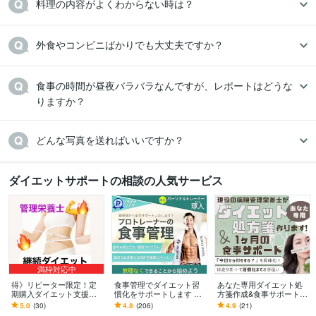
料理の内容がよくわからない時は？
外食やコンビニばかりでも大丈夫ですか？
食事の時間が昼夜バラバラなんですが、レポートはどうな
りますか？
ダイエットサポートの相談の人気サービス
満枠対応中
得》リピーター限定！定
食事管理でダイエット習
あなた専用ダイエット処
期購入ダイエット支援し
慣化をサポートします 無
方箋作成&食事サポートし
ます ２ヶ月目以降よりお
理な制限なし！続く食事
ます 年間1,000件栄養指導
5.0
(30)
4.8
(206)
4.9
(21)
得にダイエット継続プラ
改善サポート
する現役の病院管理栄養