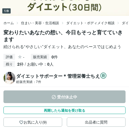
1/9
ホーム
住まい・美容・生活相談
ダイエット・ボディメイク相談
ダイ
変わりたいあなたの想い、今日もそっと育てていき
ます
続けられる“やさしい”ダイエット、あなたのペースではじめよう
-
0
件
評価
販売実績
2
枠 / お願い中：
0
人
残り
ダイエットサポーター＊管理栄養士ちえ
総販売実績：
7件
受付休止中
再開したら通知を受け取る
お気に入り(9)
出品者に質問