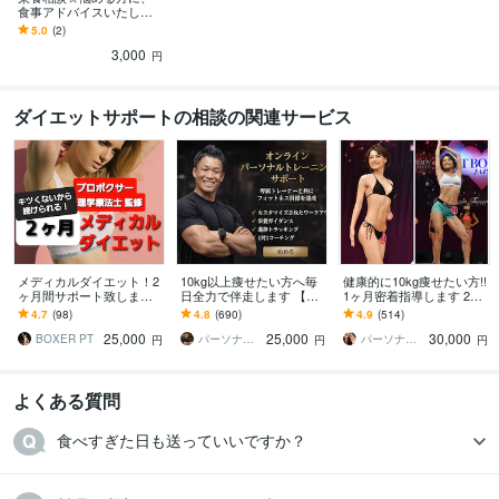
食事アドバイスいたしま
す 病院５年→スポーツジ
5.0
(2)
ム勤務の管理栄養士が健
3,000
康をサポート
円
ダイエットサポートの相談の関連サービス
メディカルダイエット！2
10kg以上痩せたい方へ毎
健康的に10kg痩せたい方!!
ヶ月間サポート致します
日全力で伴走します 【残
1ヶ月密着指導します 20k
国際認定理学療法士が直
り1名様】通常42,000円 →
g痩せたプロトレーナーに
4.7
(98)
4.8
(690)
4.9
(514)
接指導！効率的なメディ
25,000円（税抜）
よる食事と運動サポート!!
25,000
25,000
30,000
カルダイエット！
BOXER PT
パーソナルトレーナーJTタク
パーソナルトレーナーYUKINA
円
円
円
よくある質問
食べすぎた日も送っていいですか？