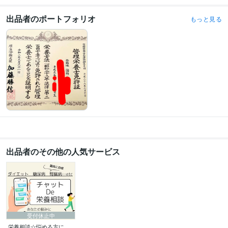
住まい・美容・生活相談
食生活へのアドバイス
出品者のポートフォリオ
もっと見る
学歴
女子栄養大学
2012年3月 ~ 2016年2月
語学力
英語
日常会話レベル
出品者のその他の人気サービス
受付休止中
栄養相談☆悩める方に、