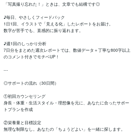
「写真撮り忘れた！」ときは、文章でも結構です◎

♪毎日、やさしくフィードバック  

1日1回、イラストで「見える化」したレポートをお届け。  

数字が苦手でも、直感的に振り返れます。

♪週1回のしっかり分析  

7日分をまとめた週次レポートでは、数値データ＋丁寧な800字以上
のコメント付きでモチベUP！

---

◎サポートの流れ（30日間）

①初回カウンセリング  

身長・体重・生活スタイル・理想像を元に、あなたに合ったサポー
トプランを作成

②栄養量と目標設定  

無理な制限なし。あなたの「ちょうどよい」を一緒に探します。
