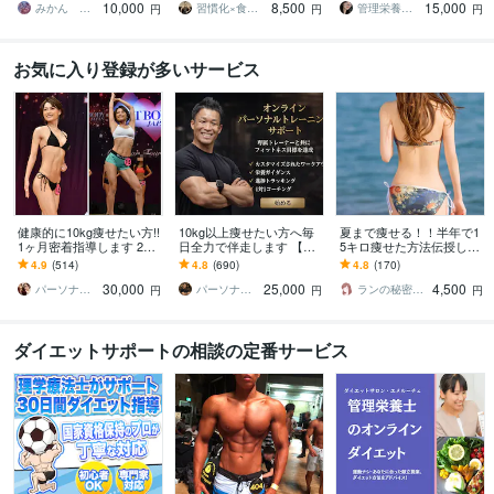
10,000
8,500
15,000
ン！よりお得に！
士が全力伴走！
みかん ✳︎管理栄養士✳︎
習慣化×食事改善ダイエットコーチ｜琢人
管理栄養士つき
円
円
円
お気に入り登録が多いサービス
健康的に10kg痩せたい方!!
10kg以上痩せたい方へ毎
夏まで痩せる！！半年で1
1ヶ月密着指導します 20k
日全力で伴走します 【残
5キロ痩せた方法伝授しま
g痩せたプロトレーナーに
り1名様】通常42,000円 →
す お腹と太ももとお尻が
4.9
(514)
4.8
(690)
4.8
(170)
よる食事と運動サポート!!
25,000円（税抜）
キュッ！変わる7日間ダイ
30,000
25,000
4,500
エット！痩せ食事
パーソナルトレーナーYUKINA
パーソナルトレーナーJTタク
ランの秘密の小部屋
円
円
円
ダイエットサポートの相談の定番サービス