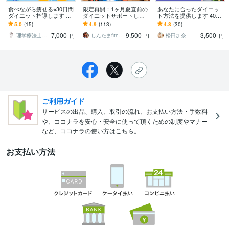
食べながら痩せる⭐︎30日間
限定再開：1ヶ月夏直前の
あなたに合ったダイエッ
ダイエット指導します 高
ダイエットサポートしま
ト方法を提供します 40
評価★5.0！医学的根拠で
す リバウンド、失敗した
代〜でも大丈夫！性格・
5.0
(15)
4.9
(113)
4.8
(30)
1ヶ月徹底サポート！
くない人はお任せくださ
環境を含めてのダイエッ
7,000
9,500
3,500
い！
トプラン！
理学療法士 サカすけ
しんたまfitness
松田加奈
円
円
円
ご利用ガイド
サービスの出品、購入、取引の流れ、お支払い方法・手数料
や、ココナラを安心・安全に使って頂くための制度やマナー
など、ココナラの使い方はこちら。
お支払い方法