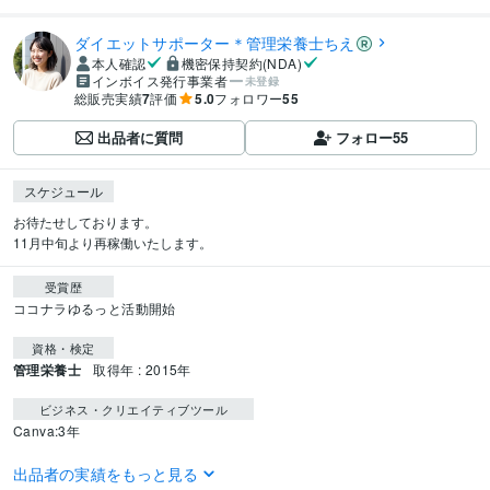
ダイエットサポーター＊管理栄養士ちえ
本人確認
機密保持契約(NDA)
インボイス発行事業者
未登録
総販売実績
7
評価
5.0
フォロワー
55
出品者に質問
フォロー
55
スケジュール
お待たせしております。

11月中旬より再稼働いたします。
受賞歴
ココナラゆるっと活動開始
資格・検定
管理栄養士
取得年 : 2015年
ビジネス・クリエイティブツール
Canva:3年
得意分野
出品者の実績をもっと見る