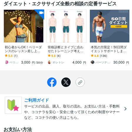
ダイエット・エクササイズ全般の相談の定番サービス
初心者からOK！ベリーダ
骨格診断とタイプに合わ
本気の方限定！50日間ダ
ンスのレッスン差し上げ
せたトレーニング考えま
イエットサポートします
ます ベリーダンスで心も
す 現役パーソナルトレー
食べながら健康的に痩せ
5.0
(1)
5.0
(4)
4.8
(136)
体も魅力的な女性になろ
ナーが骨格と体質に合わ
る方法とメンタルケアは
3,000
4,000
30,000
う！
せたメニュー作成
お任せください！
ベリーダンスJunko
オレトレ
パーソナルトレーナーYOSHIKI
円
/30分
円
円
ご利用ガイド
サービスの出品、購入、取引の流れ、お支払い方法・手数料
や、ココナラを安心・安全に使って頂くための制度やマナー
など、ココナラの使い方はこちら。
お支払い方法