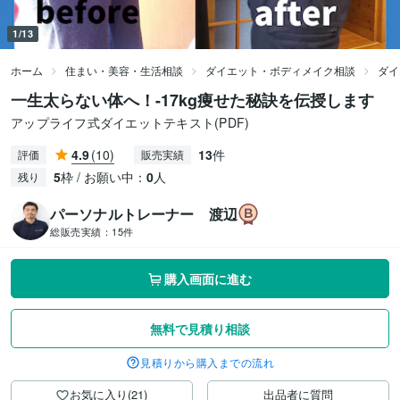
1/13
ホーム
住まい・美容・生活相談
ダイエット・ボディメイク相談
ダイ
一生太らない体へ！-17kg痩せた秘訣を伝授します
アップライフ式ダイエットテキスト(PDF)
4.9
(10)
13
件
評価
販売実績
5
枠 / お願い中：
0
人
残り
パーソナルトレーナー 渡辺
総販売実績：
15件
購入画面に進む
無料で見積り相談
見積りから購入までの流れ
お気に入り(21)
出品者に質問