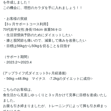
を作成しました！

この機会に、理想のカラダを手に入れましょう！！

・お客様の実績

【3ヶ月サポートコース利用】

70代前半女性:身長154cm 体重56キロ

・生活習慣病予防のためにダイエットしたい

・膝と股関節も痛いので、減量して痛みを改善したい

・目標は56kgから50kgを切ることを目指す

（サポート期間）

・2023.2〜2023.4

(アップライフ式ダイエット3ヶ月経過後)

・56kg→48.8kg　マイナス　-7.2kgのダイエットに成功✨

こちらのお客様は、

食生活から見直しゆっくりと３ヶ月かけて見事に目標を達成いたし
ました。

お腹も引き締まりましたが、トレーニングによって脚も引き締まっ