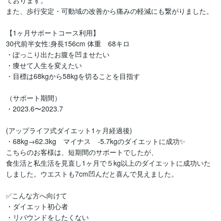
ております。

また、歩行安定・可動域の改善から痛みの軽減にも繋がりました。

【1ヶ月サポートコース利用】

30代前半女性:身長156cm 体重　68キロ

・ぽっこり出たお腹を凹ませたい

・痩せて人生を変えたい

・目標は68kgから58kgを切ることを目指す

（サポート期間）

・2023.6〜2023.7

(アップライフ式ダイエット1ヶ月経過後)

・68kg→62.3kg　マイナス　-5.7kgのダイエットに成功✨

こちらのお客様は、短期間のサポートでしたが、

食生活と私生活を見直し1ヶ月で５kg以上のダイエットに成功いた
しました。ウエストも7cm凹んだと喜んで見えました。

✅こんな方へ向けて

・ダイエット初心者

・リバウンドをしたくない
