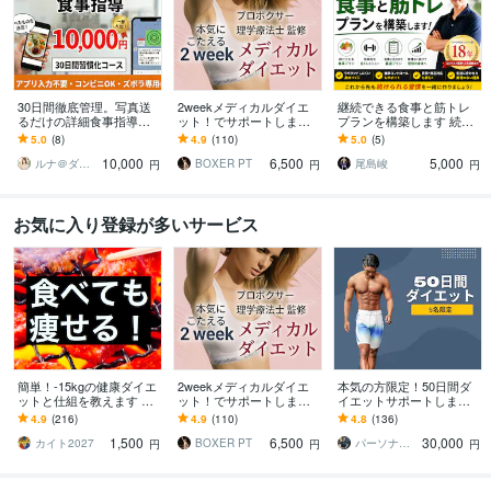
30日間徹底管理。写真送
2weekメディカルダイエ
継続できる食事と筋トレ
るだけの詳細食事指導し
ット！でサポートします
プランを構築します 続け
ます じっくり体質改善。1
はじめてご利用の方限
られるから身体は変わ
5.0
(8)
4.9
(110)
5.0
(5)
日330円で一生太らない知
定！気軽に試せるお試し
る。持続可能なプランを
10,000
6,500
5,000
識！
ダイエットサポート
ご提案します。
ルナ＠ダイエットサポーター
BOXER PT
尾島峻
円
円
円
お気に入り登録が多いサービス
簡単！-15kgの健康ダイエ
2weekメディカルダイエ
本気の方限定！50日間ダ
ットと仕組を教えます 痩
ット！でサポートします
イエットサポートします
せたい人★『食べても痩
はじめてご利用の方限
食べながら健康的に痩せ
4.9
(216)
4.9
(110)
4.8
(136)
せる』体験談■運動なし、
定！気軽に試せるお試し
る方法とメンタルケアは
1,500
6,500
30,000
ストレスなし
ダイエットサポート
お任せください！
カイト2027
BOXER PT
パーソナルトレーナーYOSHIKI
円
円
円