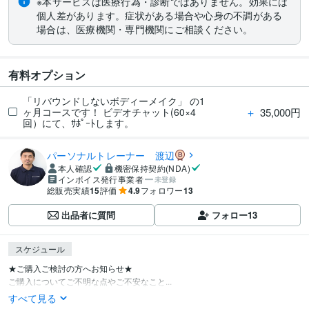
※本サービスは医療行為・診断ではありません。効果には
個人差があります。症状がある場合や心身の不調がある
場合は、医療機関・専門機関にご相談ください。
有料オプション
「リバウンドしないボディーメイク」 の1
＋
35,000円
ヶ月コースです！ ビデオチャット(60×4
回）にて、ｻﾎﾟｰﾄします。
パーソナルトレーナー 渡辺
本人確認
機密保持契約(NDA)
インボイス発行事業者
未登録
総販売実績
15
評価
4.9
フォロワー
13
出品者に質問
フォロー
13
スケジュール
★ご購入ご検討の方へお知らせ★

ご購入についてご不明な点やご不安なこと...
すべて見る