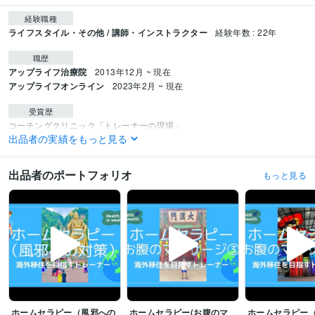
経験職種
ライフスタイル・その他 / 講師・インストラクター
経験年数 : 22年
職歴
アップライフ治療院
2013年12月 ~ 現在
アップライフオンライン
2023年2月 ~ 現在
受賞歴
コーチングクリニック「トレーナーの現場」
出品者の実績をもっと見る
資格・検定
鍼灸師
取得年 : 2008年
出品者のポートフォリオ
もっと見る
あん摩マッサージ指圧師
取得年 : 2008年
公認アスレティックトレーナー
取得年 : 2015年
ビジネス・クリエイティブツール
Keynote:3年
Canva:5年
その他ツール
アスレティックトレーナー:23年
得意分野
オンラインレッスン・習い事
ダイエット
メンタルサポート
アトピー
ホームセラピー（風邪への
ホームセラピー(お腹のマ
ホームセラピー