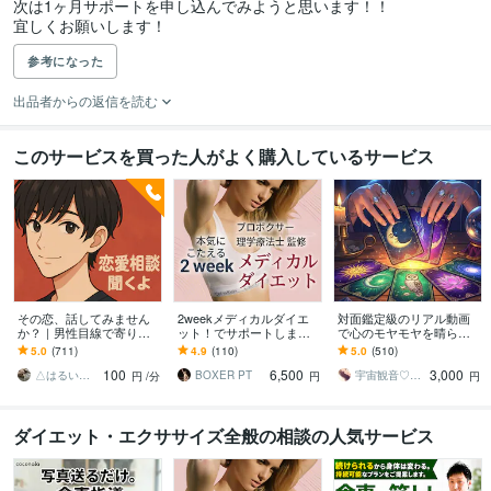
次は1ヶ月サポートを申し込んでみようと思います！！

宜しくお願いします！
参考になった
出品者からの返信を読む
このサービスを買った人がよく購入しているサービス
その恋、話してみません
2weekメディカルダイエ
対面鑑定級のリアル動画
か？｜男性目線で寄り添
ット！でサポートします
で心のモヤモヤを晴らし
います 女性限定！恋愛経
はじめてご利用の方限
ます 恋愛・人間関係・仕
5.0
(711)
4.9
(110)
5.0
(510)
験が豊富な30代男性が、
定！気軽に試せるお試し
事・お金・才能…オラク
100
6,500
3,000
本音を受け止めます✨
ダイエットサポート
ル＆霊視で本気鑑定
△はるいち△
BOXER PT
宇宙観音♡白風結唯水
円
/分
円
円
ダイエット・エクササイズ全般の相談の人気サービス