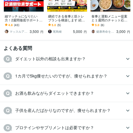
細マッチョになりたい
継続できる食事と筋トレ
食事と運動メニュー提案
方！2週間徹底サポートし
プランを構築します 続け
と１週間のチャット応援
ます 体脂肪を落とし筋肉
られるから身体は変わ
します 10キロ減量の現役
4.8
(43)
5.0
(5)
5.0
(6)
をつける！自宅で実践で
る。持続可能なプランを
社長があなたの食事と運
3,500
5,000
3,000
きる最強トレを伝授！
ご提案します。
動の継続を応援します
マッスルアーム 自宅フィットネス講師
尾島峻
健康寿命を延ばす＠ムラカミ
円
円
円
よくある質問
ダイエット以外の相談も出来ますか？
1カ月で5kg痩せたいのですが、痩せられますか？
お酒も飲みながらダイエットできますか？
子供を産んだばかりなのですが、痩せられますか？
プロテインやサプリメントは必要ですか？