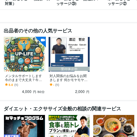
対策）
ッサージ③)
ッサージ②
ダイエット
メンタル
痛み
アトピー
健康
海外移住
経営
オンラインレッスン・習い事
ダイエット・アトピー・メンタル・痛み
学歴
中京大学
2002年3月 ~ 2006年2月
出品者のその他の人気サービス
中和医療専門学校
2006年3月 ~ 2009年2月
受付休止中
メンタルサポートします
対人関係のお悩みをお聞
今のままで大丈夫？今す
きします 何かモヤモヤす
ぐ健康投資で未来を輝か
る対人関係のお悩み相談
5.0
(1)
-
(1)
せよう！！
に乗ります。
4,000
2,000
円
/60分
円
ダイエット・エクササイズ全般の相談の関連サービス