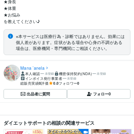
★身長

★体重

★お悩み

を教えてください♪
※本サービスは医療行為・診断ではありません。効果には
個人差があります。症状がある場合や心身の不調がある
場合は、医療機関・専門機関にご相談ください。
Mana ’anela
本人確認
機密保持契約(NDA)
未登録
未登録
インボイス発行事業者
未登録
総販売実績
0
評価
0.0
フォロワー
0
出品者に質問
フォロー
0
ダイエットサポートの相談の関連サービス