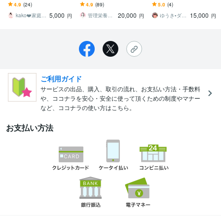
す 飽き性、3日坊主、継続
す ✦ガマンばかりのダイ
のダイエット相談を解決
4.9
(24)
4.9
(89)
5.0
(4)
苦手大歓迎！習慣を作り
エットを卒業！勝手にや
してきたトレーナーがサ
5,000
20,000
15,000
モチベ維持♥
せる食習慣へ！✦
ポート
kako❤️家庭作業療法士☆ママに笑顔を
管理栄養士 さとうきび
ゆうき▪️ダイエット専門家▪️
円
円
円
ご利用ガイド
サービスの出品、購入、取引の流れ、お支払い方法・手数料
や、ココナラを安心・安全に使って頂くための制度やマナー
など、ココナラの使い方はこちら。
お支払い方法