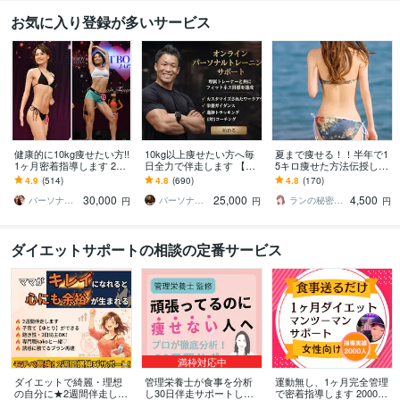
お気に入り登録が多いサービス
健康的に10kg痩せたい方!!
10kg以上痩せたい方へ毎
夏まで痩せる！！半年で1
1ヶ月密着指導します 20k
日全力で伴走します 【残
5キロ痩せた方法伝授しま
g痩せたプロトレーナーに
り1名様】通常42,000円 →
す お腹と太ももとお尻が
4.9
(514)
4.8
(690)
4.8
(170)
よる食事と運動サポート!!
25,000円（税抜）
キュッ！変わる7日間ダイ
30,000
25,000
4,500
エット！痩せ食事
パーソナルトレーナーYUKINA
パーソナルトレーナーJTタク
ランの秘密の小部屋
円
円
円
ダイエットサポートの相談の定番サービス
満枠対応中
ダイエットで綺麗・理想
管理栄養士が食事を分析
運動無し、1ヶ月完全管理
の自分に★2週間伴走しま
し30日伴走サポートしま
で密着指導します 2000人