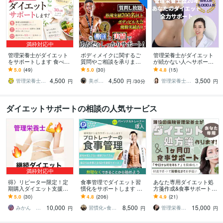
満枠対応中
管理栄養士がダイエット
ボディメイクに関するご
管理栄養士がダイエット
をサポートします 食べな
質問やご相談を承ります
が続かない人へサポート
がら続ける、管理栄養士
ボディメイクについての
します 食と栄養のプロに
5.0
(49)
5.0
(30)
4.8
(15)
の30日サポート
ご質問やご相談、お悩み
よる正しいダイエット知
4,500
4,500
3,500
をお伺いします
識、メニュー構成伝授！
管理栄養士あさ
美ボディ製作所【筋トレ・食事】
管理栄養士kono
円
円
/30分
円
ダイエットサポートの相談の人気サービス
満枠対応中
得》リピーター限定！定
食事管理でダイエット習
あなた専用ダイエット処
期購入ダイエット支援し
慣化をサポートします 無
方箋作成&食事サポートし
ます ２ヶ月目以降よりお
理な制限なし！続く食事
ます 年間1,000件栄養指導
5.0
(30)
4.8
(206)
4.9
(21)
得にダイエット継続プラ
改善サポート
する現役の病院管理栄養
10,000
8,500
15,000
ン！よりお得に！
士が全力伴走！
みかん ✳︎管理栄養士✳︎
習慣化×食事改善ダイエットコーチ｜琢人
管理栄養士つき
円
円
円