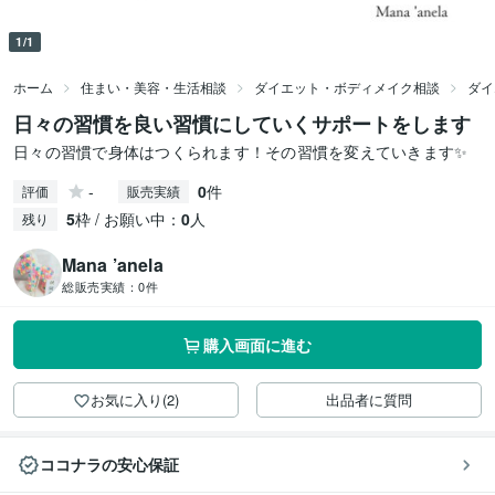
1/1
ホーム
住まい・美容・生活相談
ダイエット・ボディメイク相談
ダイ
日々の習慣を良い習慣にしていくサポートをします
日々の習慣で身体はつくられます！その習慣を変えていきます✨
-
0
件
評価
販売実績
5
枠 / お願い中：
0
人
残り
Mana ’anela
総販売実績：
0件
購入画面に進む
お気に入り(2)
出品者に質問
ココナラの安心保証