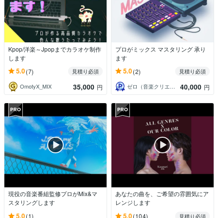
Kpop/洋楽～Jpopまでカラオケ制作
プロがミックス マスタリング 承り
します
ます
5.0
5.0
(7)
(2)
見積り必須
見積り必須
35,000
40,000
OmotyX_MIX
ゼロ（音楽クリエイター）
円
円
現役の音楽番組監修プロがMix&マ
あなたの曲を、ご希望の雰囲気にア
スタリングします
レンジします
5.0
5.0
(1)
(104)
見積り必須