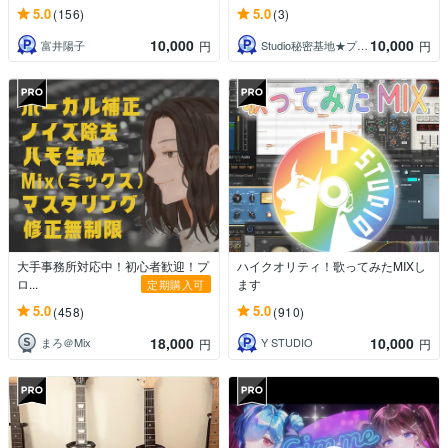
5.0
5.0
(156)
(3)
10,000
10,000
富井陽子
Studio秘密基地★プロ声優＆プロ集団
円
円
大手事務所対応中！初心者歓迎！プ
ハイクオリティ！歌ってみたMIXし
ロ...
ます
定期購入可
5.0
5.0
(458)
(910)
18,000
10,000
まろ＠Mix
Y STUDIO
円
円