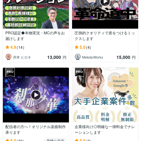
PRO認定◆本物実況・MCの声をお
圧倒的クオリティで差をつけるミッ
届けします
クスします
4.9
5.0
(14)
(4)
13,000
15,000
岸本 ヒロキ
MelodyWorks
円
円
配信者の方へ！オリジナル楽曲制作
企業様向け◎明確な一律料金でナレ
承ります
ーションします
5.0
5.0
(20)
(3)
見積り必須