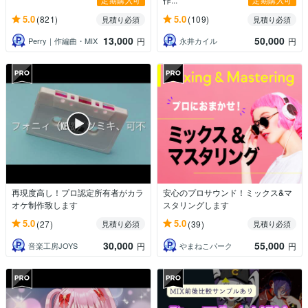
定期購入可
定期購入可
5.0
5.0
(821)
(109)
見積り必須
見積り必須
13,000
50,000
Perry｜作編曲・MIX
永井カイル
円
円
再現度高し！プロ認定所有者がカラ
安心のプロサウンド！ミックス&マ
オケ制作致します
スタリングします
5.0
5.0
(27)
(39)
見積り必須
見積り必須
30,000
55,000
音楽工房JOYS
やまねこパーク
円
円