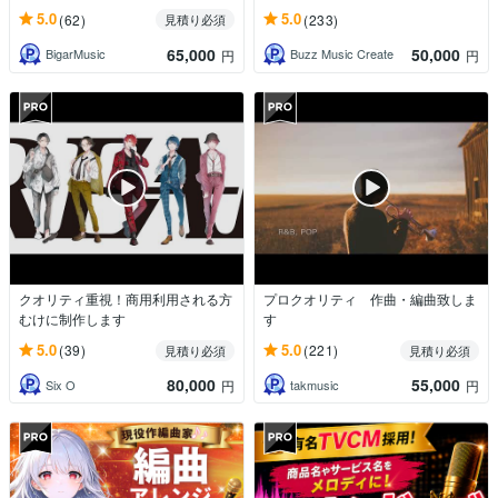
5.0
5.0
(62)
(233)
見積り必須
65,000
50,000
BigarMusic
Buzz Music Create
円
円
クオリティ重視！商用利用される方
プロクオリティ 作曲・編曲致しま
むけに制作します
す
5.0
5.0
(39)
(221)
見積り必須
見積り必須
80,000
55,000
Six O
takmusic
円
円