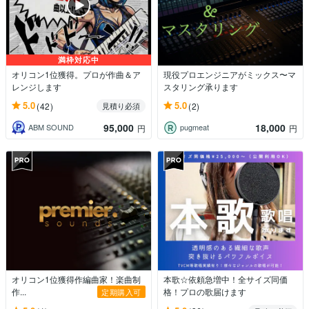
満枠対応中
オリコン1位獲得。プロが作曲＆ア
現役プロエンジニアがミックス〜マ
レンジします
スタリング承ります
5.0
5.0
(42)
(2)
見積り必須
95,000
18,000
ABM SOUND
pugmeat
円
円
オリコン1位獲得作編曲家！楽曲制
本歌☆依頼急増中！全サイズ同価
作...
格！プロの歌届けます
定期購入可