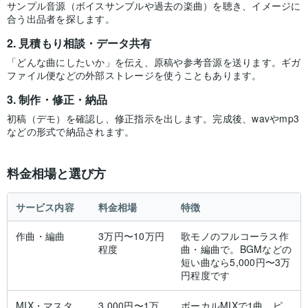
サンプル音源（ボイスサンプルや過去の楽曲）を聴き、イメージに
合う出品者を探します。
見積もり相談・データ共有
「どんな曲にしたいか」を伝え、原稿や参考音源を送ります。ギガ
ファイル便などの外部ストレージを使うこともあります。
制作・修正・納品
初稿（デモ）を確認し、修正指示を出します。完成後、wavやmp3
などの形式で納品されます。
料金相場と選び方
サービス内容
料金相場
特徴
作曲・編曲
3万円〜10万円
歌モノのフルコーラス作
程度
曲・編曲で。BGMなどの
短い曲なら5,000円〜3万
円程度です
MIX・マスタ
3,000円〜1万
ボーカルMIXで1曲。ピ