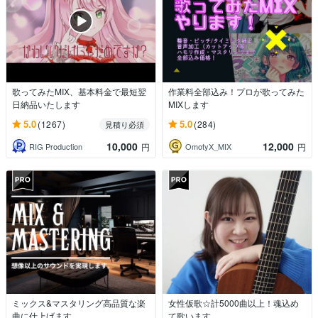
歌ってみたMIX、基本料金で最短翌
作業料全部込み！プロが歌ってみた
日納品いたします
MIXします
5.0
5.0
(1267)
(284)
見積り必須
10,000
12,000
RIG Production
OmotyX_MIX
円
円
ミックス&マスタリング高品質な楽
女性仮歌☆計5000曲以上！魂込め
曲に仕上げます
て歌います