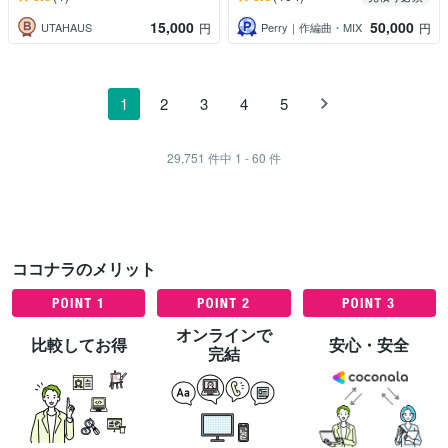
15,000
50,000
UTAHAUS
Perry｜作編曲・MIX
円
円
1
2
3
4
5
29,751
件中
1 - 60
件
ココナラのメリット
オンラインで
比較してお得
安心・安全
完結