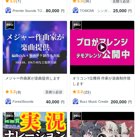
5.0
5.0
(1)
(36)
見積り必須
80,000
25,000
Premier Sounds TOKYO
TOMOMI シンガー・ボーカル講師
円
円
メジャー作曲家が楽曲提供します
オリコン1位獲得 作家が楽曲制作致
します
5.0
5.0
(9)
(23)
見積り必須
40,000
200,000
ForestSounds
Buzz Music Create
円
円