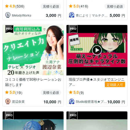
4.9
5.0
(536)
(416)
見積り必須
見積り必須
3,000
5,000
MelodyWorks
青により｜マルチクリエイター
円
円
コミコミ価格で30秒ナレーションお
現役プロ声優★スタジオでエンジニ
届けします
ア...
定期購入可
5.0
5.0
(19)
(9)
見積り必須
10,000
10,000
渡辺奈菜
Studio秘密基地★プロ声優＆プロ集団
円
円