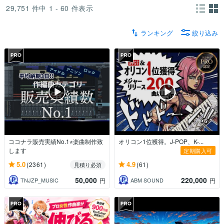
29,751
件中
1 - 60
件表示
ランキング
絞り込み
ココナラ販売実績No.1⭐︎楽曲制作致
オリコン1位獲得。J-POP、K-...
します
定期購入可
5.0
4.9
(2361)
(61)
見積り必須
50,000
220,000
TNJZP_MUSIC
ABM SOUND
円
円