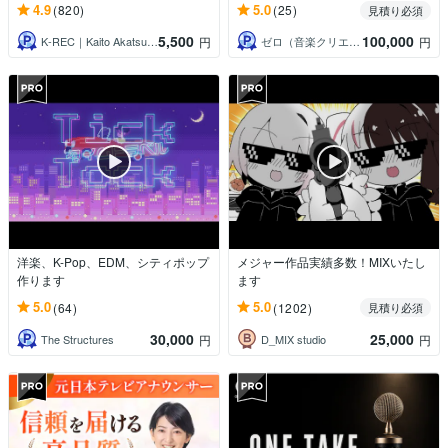
4.9
5.0
(820)
(25)
見積り必須
5,500
100,000
K‐REC｜Kaito Akatsuka
ゼロ（音楽クリエイター）
円
円
洋楽、K-Pop、EDM、シティポップ
メジャー作品実績多数！MIXいたし
作ります
ます
5.0
5.0
(64)
(1202)
見積り必須
30,000
25,000
The Structures
D_MIX studio
円
円