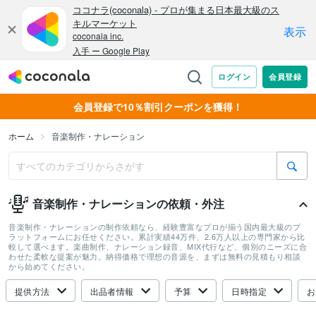
会員登録で10％割引クーポンを獲得！
ホーム
音楽制作・ナレーション
音楽制作・ナレーションの依頼・外注
音楽制作・ナレーションの制作依頼なら、経験豊富なプロが揃う国内最大級のプ
ラットフォームにお任せください。累計実績44万件、2.6万人以上の専門家から比
較して選べます。楽曲制作、ナレーション録音、MIX代行など、個別のニーズに合
わせた柔軟な提案が魅力。納得価格で理想の音源を、まずは無料の見積もり相談
から始めてください。
提供方法
出品者情報
予算
日時指定
お