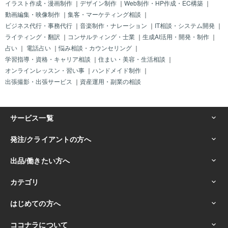
イラスト作成・漫画制作
｜
デザイン制作
｜
Web制作・HP作成・EC構築
｜
動画編集・映像制作
｜
集客・マーケティング相談
｜
ビジネス代行・事務代行
｜
音楽制作・ナレーション
｜
IT相談・システム開発
｜
ライティング・翻訳
｜
コンサルティング・士業
｜
生成AI活用・開発・制作
｜
占い
｜
電話占い
｜
悩み相談・カウンセリング
｜
学習指導・資格・キャリア相談
｜
住まい・美容・生活相談
｜
オンラインレッスン・習い事
｜
ハンドメイド制作
｜
出張撮影・出張サービス
｜
資産運用・副業の相談