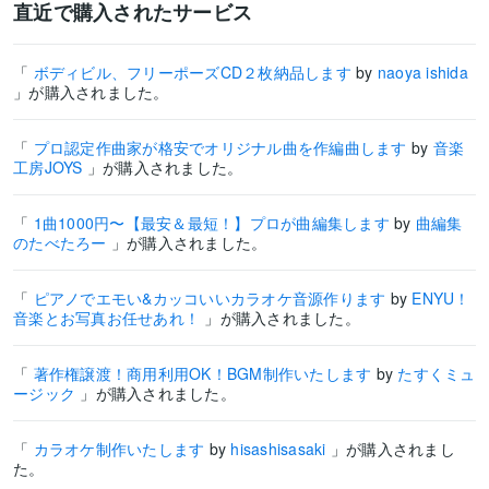
直近で購入されたサービス
「
ボディビル、フリーポーズCD２枚納品します
by
naoya ishida
」が購入されました。
「
プロ認定作曲家が格安でオリジナル曲を作編曲します
by
音楽
工房JOYS
」が購入されました。
「
1曲1000円〜【最安＆最短！】プロが曲編集します
by
曲編集
のたべたろー
」が購入されました。
「
ピアノでエモい&カッコいいカラオケ音源作ります
by
ENYU！
音楽とお写真お任せあれ！
」が購入されました。
「
著作権譲渡！商用利用OK！BGM制作いたします
by
たすくミュ
ージック
」が購入されました。
「
カラオケ制作いたします
by
hisashisasaki
」が購入されまし
た。