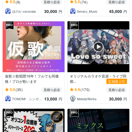
5.0
5.0
(9)
(74)
見積り必須
見積り必須
30,000
45,000
ほのか coconala
Senaru_Music
円
円
仮歌☆歌唱歴16年！フルでも同価
オリジナルカラオケ音源・ライブ同
格！プロが歌います
期...
定期購入可
5.0
4.9
(35)
(170)
見積り必須
見積り必須
13,000
30,000
TOMOMI シンガー・ボーカル講師
MelodyWorks
円
円