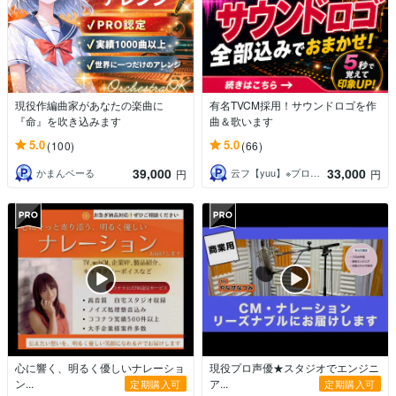
現役作編曲家があなたの楽曲に
有名TVCM採用！サウンドロゴを作
『命』を吹き込みます
曲＆歌います
5.0
5.0
(100)
(66)
39,000
33,000
かまんベーる
云フ【yuu】※プロフィールご確認下さい
円
円
心に響く、明るく優しいナレーショ
現役プロ声優★スタジオでエンジニ
ン...
ア...
定期購入可
定期購入可