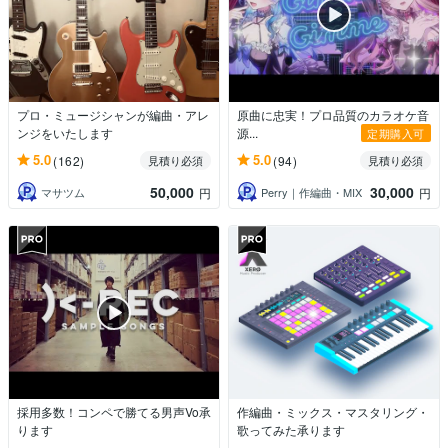
プロ・ミュージシャンが編曲・アレ
原曲に忠実！プロ品質のカラオケ音
ンジをいたします
源...
定期購入可
5.0
5.0
(162)
(94)
見積り必須
見積り必須
50,000
30,000
マサツム
Perry｜作編曲・MIX
円
円
採用多数！コンペで勝てる男声Vo承
作編曲・ミックス・マスタリング・
ります
歌ってみた承ります