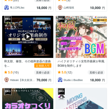
18,000
10,000
隼人DRLilac
山崎瑞枝
円
円
和太鼓、篠笛、その他和楽器の楽曲
ハイクオリティ☆女性作曲家が和風
を...
BGMを制作します
定期購入可
5.0
5.0
(10)
(12)
見積り必須
見積り必須
70,000
18,000
Hideaki【和太鼓演奏・作曲・指導】
Studio☆BooBee
円
円