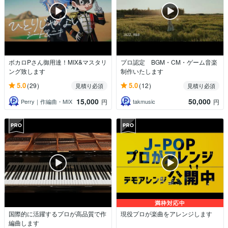
ボカロPさん御用達！MIX&マスタリ
プロ認定 BGM・CM・ゲーム音楽
ング致します
制作いたします
5.0
5.0
(29)
(12)
見積り必須
見積り必須
15,000
50,000
Perry｜作編曲・MIX
takmusic
円
円
満枠対応中
国際的に活躍するプロが高品質で作
現役プロが楽曲をアレンジします
編曲します