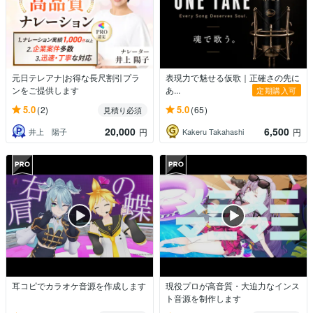
元日テレアナ|お得な長尺割引プラ
表現力で魅せる仮歌｜正確さの先に
ンをご提供します
あ...
定期購入可
5.0
5.0
(2)
(65)
見積り必須
20,000
6,500
井上 陽子
Kakeru Takahashi
円
円
耳コピでカラオケ音源を作成します
現役プロが高音質・大迫力なインス
ト音源を制作します