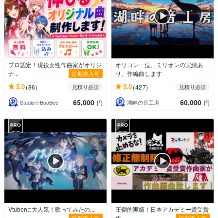
プロ認定！現役女性作曲家がオリジ
オリコン一位、ミリオンの実績あ
ナ...
り、作編曲します
定期購入可
5.0
5.0
(86)
(427)
見積り必須
見積り必須
65,000
60,000
Studio☆BooBee
湖畔の音工房
円
円
Vtuberに大人気！歌ってみたの...
圧倒的実績！日本アカデミー賞受賞
作...