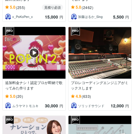
5.0
5.0
(255)
(2462)
見積り必須
15,000
5,500
x_PoKoPen_x
加藤はるか_Sing
円
円
追加料金ナシ！認定プロが即納で歌
プロレコーディングエンジニアがミ
ってみた作ります
ックスします
5.0
4.9
(20)
(633)
30,000
12,000
ムラヤマトモユキ
ソリッドサウンド
円
円