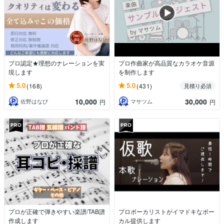
プロ認定★理想のナレーションを実
プロ作曲家が高品質なカラオケ音源
現します
を制作します
5.0
5.0
(168)
(431)
見積り必須
10,000
30,000
佐野はなび
マサツム
円
円
プロが正確で弾きやすい楽譜/TAB譜
プロボーカリストがイマドキなボー
作成します
カル提供します