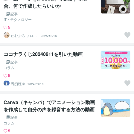
合、何で作成したらいいか
記事
IT・テクノロジー
5
たむぷろ フロン
2025/10/16
トエンジニア
ココナラくじ20240911を引いた動画
記事
コラム
5
愚痴聴＠
2024/09/10
Canva（キャンバ）でアニメーション動画
を作成して自分の声を録音する方法の動画
記事
コラム
5