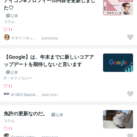
アイコン&プロフィール内容を更新しまし
た♡
記事
コラム
11
サヲリ♡ホッとr
2024/03/02
oom♡お休み
中！
【Google】は、年末までに新しいコアア
ップデートを期待しないと言います
記事
IT・テクノロジー
11
AI SEO Specialis
2022/12/21
t
免許の更新なのだ。
記事
コラム
11
Sachiko Uchiya