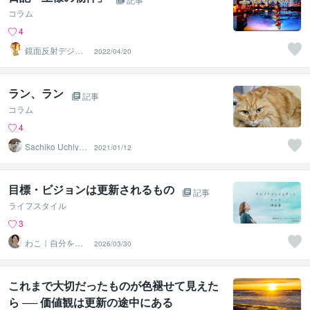
コラム
4
鏡面反射デジタ
2022/04/20
ルアート製作所
（鈴木穣）
ラン、ラン
記事
コラム
4
Sachiko Uchiya
2021/01/12
ma
目標・ビジョンは更新されるもの
記事
ライフスタイル
3
わこ｜自分を大
2026/03/30
切に、優しく行
動できる私へ
これまで大切だったものが色褪せて見えた
ら ── 価値観は更新の途中にある