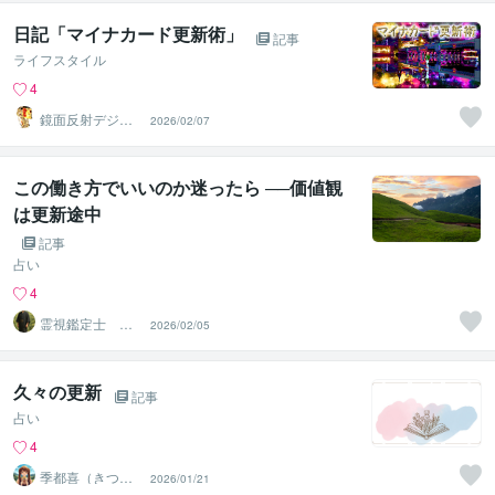
日記「マイナカード更新術」
記事
ライフスタイル
4
鏡面反射デジタ
2026/02/07
ルアート製作所
（鈴木穣）
この働き方でいいのか迷ったら ──価値観
は更新途中
記事
占い
4
霊視鑑定士 神
2026/02/05
凪
久々の更新
記事
占い
4
季都喜（きつ
2026/01/21
き）