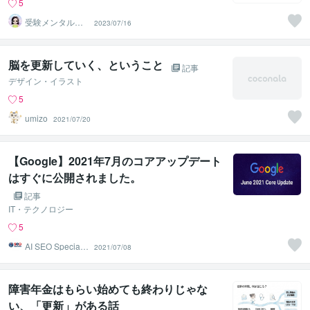
5
受験メンタルト
2023/07/16
レーナー イロ
ハル
脳を更新していく、ということ
記事
デザイン・イラスト
5
umizo
2021/07/20
【Google】2021年7月のコアアップデート
はすぐに公開されました。
記事
IT・テクノロジー
5
AI SEO Specialis
2021/07/08
t
障害年金はもらい始めても終わりじゃな
い、「更新」がある話