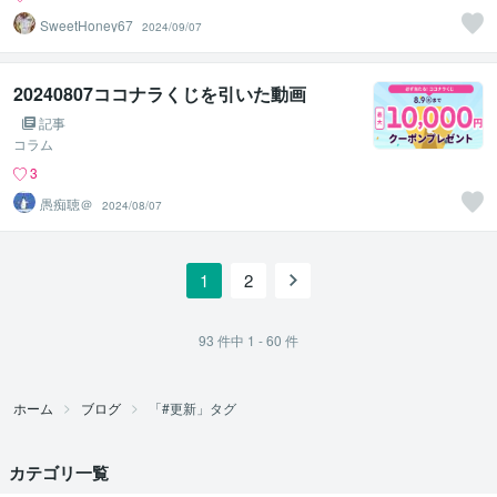
SweetHoney67
2024/09/07
20240807ココナラくじを引いた動画
記事
コラム
3
愚痴聴＠
2024/08/07
1
2
93
件中
1 - 60
件
ホーム
ブログ
「#更新」タグ
カテゴリ一覧