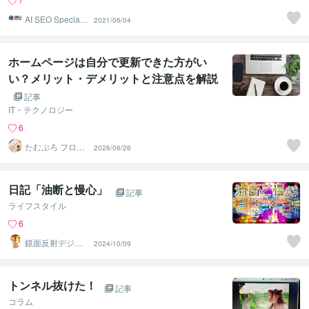
AI SEO Specialis
2021/06/04
t
ホームページは自分で更新できた方がい
い？メリット・デメリットと注意点を解説
記事
IT・テクノロジー
6
たむぷろ フロン
2026/06/26
トエンジニア
日記「油断と慢心」
記事
ライフスタイル
6
鏡面反射デジタ
2024/10/09
ルアート製作所
（鈴木穣）
トンネル抜けた！
記事
コラム