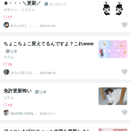
★・・・＼更新／
コンテンツ
デザイン・イラスト
17
おちゃのこ（御
2024/01/23
茶乃子祭々）
ちょこちょこ変えてるんですよ？これwww
記事
コラム
15
まな☆石との絆
2023/06/15
を整える占い師
＆セラピスト
免許更新怖い
記事
コラム
13
Sachiko Uchiya
2022/11/11
ma