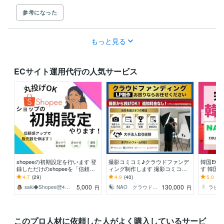
参考になった
もっと見る
ECサイト運用代行の人気サービス
shopeeの初期設定を行います 登
撮影コミコミ♪クラウドファンデ
韓国EC
録しただけのshopeeを「信頼感
ィング制作します 撮影コミコミ
す 韓国
あるショップ」にします！
で丸投げOK！各プラットフォー
ラーに！
4.7
(29)
4.9
(40)
5.0
(12
ムでの実績多数有り
5,000
130,000
saki◆Shopee歴4年×現役販売者
NAO クラウドファンディングならお任せ
ラビッ
円
円
このプロ人材に依頼した人がよく購入しているサービ