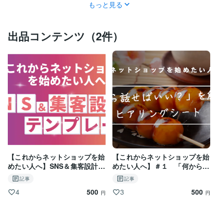
もっと見る
出品コンテンツ（2件）
【これからネットショップを始
【これからネットショップを始
めたい人へ】SNS＆集客設計テ
めたい人へ】＃１ 「何から話
ンプレート
せばいい？」を解消！ヒアリン
記事
記事
グシート
500
500
4
3
円
円