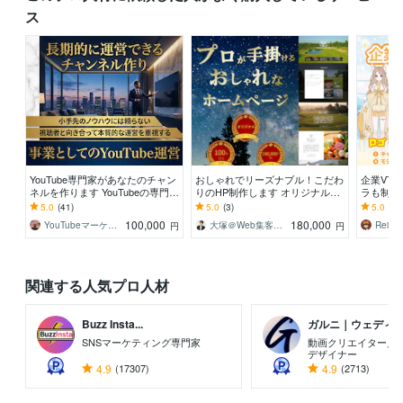
ス
YouTube専門家があなたのチャン
おしゃれでリーズナブル！こだわ
企業VTu
ネルを作ります YouTubeの専門家
りのHP制作します オリジナルデ
ラも制作
があなたのチャンネルを構築【副
ザインでSEO対策済 納品後も安
ポート！
5.0
(41)
5.0
(3)
5.0
(15
業歓迎】
心サポート付！
限、著作
100,000
180,000
YouTubeマーケティング大関
大塚＠Web集客歴6年
Rei ★
円
円
関連する人気プロ人材
Buzz Insta...
ガルニ｜ウェディング
SNSマーケティング専門家
動画クリエイター／
デザイナー
4.9
(17307)
4.9
(2713)