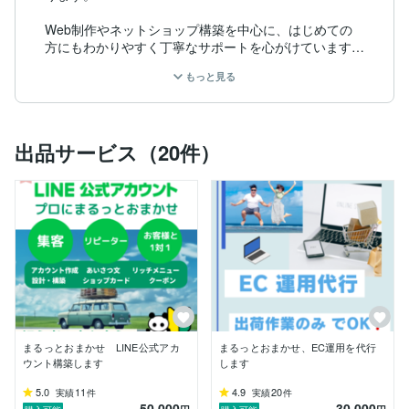
Web制作やネットショップ構築を中心に、はじめての
方にもわかりやすく丁寧なサポートを心がけています。
専門用語はできるだけ使わず、安心して進められるよう
もっと見る
伴走します。

ご相談から運用まで、気軽に頼れるパートナーを目指し
ています。

一緒に成長していくことを大切にしています。

出品サービス（20件）
・お店/会社を知ってもらう！

・売上を上げる！

・採用をしたい！

〇サービス内容

＜ホームページ＞

◆新規ホームページ作成

　これからホームページを作りたい方に

◆ホームページリニューアル

まるっとおまかせ LINE公式アカ
まるっとおまかせ、EC運用を代行
　スマホに対応させたい

ウント構築します
します
　もっとアクセスを増やしたいなど改善したい方に

◆ホームページ運用サポート

5.0
11
4.9
20
実績
件
実績
件
50,000
30,000