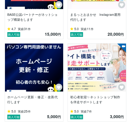
なんでもお気軽にご相談ください。

一例）

BASE公認パートナーがネットショ
まるっとおまかせ Instagram運用
・ホームページ/ショッピングサイト 作成前相談

ップ構築をします
代行します
・既存ホームページ/ショッピングサイト　診断

4.7
31
5.0
11
実績
件
実績
件
・資料作成代行

15,000
20,000
円
円
購入可能
購入可能
・データ入力代行

・ロゴ・名刺作成

・社内システム導入のご相談

・その他、パソコン業務に関する課題のご相談

ホームページ更新・修正・改善代
初心者歓迎✨ネットショップ制作
行します
を伴走サポートします
5.0
25
5.0
7
実績
件
実績
件
5,000
3,000
円
円
購入可能
購入可能