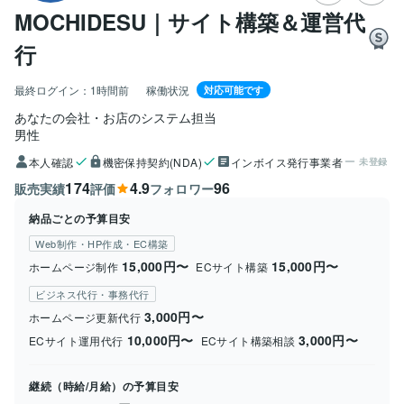
MOCHIDESU｜サイト構築＆運営代
行
最終ログイン：
1時間前
稼働状況
対応可能です
あなたの会社・お店のシステム担当
男性
本人確認
機密保持契約(NDA)
インボイス発行事業者
未登録
174
4.9
96
販売実績
評価
フォロワー
納品ごとの予算目安
Web制作・HP作成・EC構築
15,000円〜
15,000円〜
ホームページ制作
ECサイト構築
ビジネス代行・事務代行
3,000円〜
ホームページ更新代行
10,000円〜
3,000円〜
ECサイト運用代行
ECサイト構築相談
継続（時給/月給）の予算目安