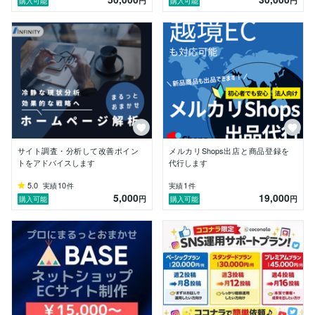
　ホームページはあるけど、更新していない。

円
円
購入可能
購入可能
　ホームページはあるけど、更新の方法が分からない。

　作ったまま放置している。

　情報発信が出来ていない。

＜ショッピングサイト＞

◆まるっと依頼、ショッピングサイト構築

　これからショッピングサイトを作りたい！

　ショッピングサイトで売り上げを伸ばしたい！

◆他のショッピングモールに出店したい。

　既にショッピングサイトをもっていて、他に出店した
サイト調査・分析して改善ポイン
メルカリShops出店と商品登録を
い方に

トをアドバイスします
代行します
　・自社ECサイト

5.0
10
1
実績
件
実績
件
　・ショッピングモール（楽天・Amazon・Yahooショ
5,000
19,000
円
円
購入可能
購入可能
ッピング）

　・ショッピング（Shopify・BASE・STORES）

◆ネットショップの運営を手伝って欲しい

　出荷はやれるが、サイトの管理・運営はお願いした
い。

＜なんでも相談＞

その他、あなたの会社・お店のWEB/IT担当として、
