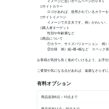
　　　イメージに近いホームページのＵＲＬ

　□サイトカラー

　　　ロゴがあれば、使用されているカラーを
　□サイトイメージ

　　　イメージで大丈夫です。例）かわいい、
　□購入者ターゲット

　　　性別や年齢層など

　□商品について

　　　①カラー、サイズバリエーション　例）S
　　　②仕様　例）縦×横×幅など　スペック表
お客様が気持ち良く進めていけるよう、お手伝
ご要望や気になる点があれば、遠慮なさらずに
有料オプション
商品追加6点～10点まで
商品追加11点～20点まで