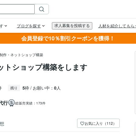
会員登録で10％割引クーポンを獲得！
ト制作・ネットショップ構築
ネットショップ構築をします
件
5
枠 / お願い中：
0
人
残り
代行
総販売実績：
173件
想
お気に入り（112）