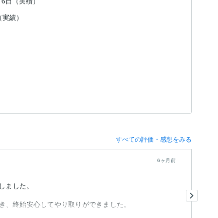
約16日（実績）
（実績）
すべての評価・感想をみる
6ヶ月前
約
頼しました。
仕
こ
き、終始安心してやり取りができました。
イ
も