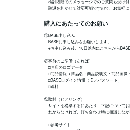
　検討段階でのメッセージでのご質問も受け付
購入にあたってのお願い
①BASE申し込み

　BASEに申し込みをお願いします。

　※お申し込み後、10日以内にこちらからBAS
②事前のご準備（あれば）

　□お店のロゴデータ

　□商品情報（商品名・商品説明文・商品画像・
　□BASEログイン情報（ID／パスワード）

　□送料

③取材（ヒアリング）

　サイトを構築するにあたり、下記についてお
　わからなければ、打ち合わせ時に相談しなが
　□参考サイト
