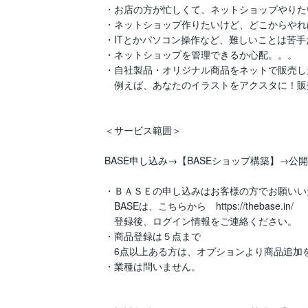
・お店の方が忙しくて、ネットショップやりた
・ネットショップ作りたいけど、どこからやれ
・ITとかパソコン操作など、難しいことは苦手
・ネットショップを管理できるか心配。。。

・自社製品・オリジナル商品をネットで販売した
　例えば、あなたのイラストをアクスタに！販
＜サービス範囲＞

BASE申し込み→【BASEショップ構築】→公開

・ＢＡＳＥの申し込みはお客様の方でお願いい
　BASEは、こちらから　https://thebase.in/

　登録後、ログイン情報をご連絡ください。

・商品登録は５点まで

　6点以上ある方は、オプションより商品追加を
・業種は問いません。
