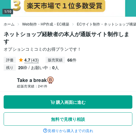
1/10
ホーム
Web制作・HP作成・EC構築
ECサイト制作・ネットショップ構
ネットショップ経験者の本人が通販サイト制作しま
す
オプションコミコミのお得プランです！
4.7
(43)
66
件
評価
販売実績
20
枠 / お願い中：
0
人
残り
Take a break
総販売実績：
241件
購入画面に進む
無料で見積り相談
見積りから購入までの流れ