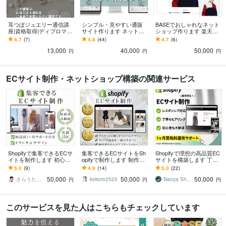
Australian Pacific college
2016年2月 ~ 2016年9月
語学力
耳つぼジュエリー通信講
シンプル・見やすい通販
BASEでおしゃれなネット
座|資格取得|ディプロマま
サイト作ります ネットシ
ショップ作ります 楽天ラ
英語
ビジネスレベル
す 耳つぼジュエリー通信
ョップ初めてさんも安心
ンキングを受賞したネッ
4.7
(7)
4.8
(44)
4.7
(6)
講座|通信講座受講後、す
してお任せ下さい★
トショップ作成実績！
13,000
40,000
50,000
ぐに施術可能
円
円
円
ECサイト制作・ネットショップ構築の関連サービス
Shopifyで集客できるECサ
集客できるECサイトをSh
Shopifyで理想の高品質EC
イトを制作します 初心者
opifyで制作します 制作実
サイトを構築します 丁寧
安心｜丸投げOK｜EC制作
績100件｜初心者安心｜丸
なサポート＆高品質ECサ
5.0
(9)
4.9
(14)
5.0
(22)
実績150件｜集客ECサイ
投げOK｜売れるECサイト
イト
50,000
50,000
50,000
ト
さらうたデザイン
kokoro2525
Naoya Shopify構築
円
円
円
このサービスを見た人はこちらもチェックしています