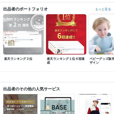
受賞歴
楽天ランキング週間ランキング１位
楽天ランキングデイリーランキング１
出品者のポートフォリオ
もっと見る
位
楽天ランキングリアルタイムランキング１位
楽天ランキング週間ラン
キング１位
楽天ランキングデイリーランキング１位
楽天ランキングリア
ルタイムランキング１位
楽天ランキング1位
ビジネス・クリエイティブツール
STUDIO:2年
Wix:3年
WordPress:10年
Excel:10年
Google サイト:3年
Google スプレッドシート:3年
Google スライド:3年
Google ドキュメント:3年
Keynote:2年
Pages:2年
PowerPoint:10年
Word:10年
BASE:10年
Shopify:10年
STORES:5年
カラーミーショップ:5年
freee:3年
弥生会計:3年
Google Search Console:3年
Canva:3年
楽天ランキング２位
楽天ランキング１位６冠達
ベビーグッズ販
成
ザイン
得意分野
Web制作・HP作成・EC構築
HP作成/ネットショップ/webデザイン
心理
カウンセリング
HP
ECサイト
ネットショップ
楽天
amazon
輸入
在宅
BASE
Webデザイン
ホームページ
出品者のその他の人気サービス
ライティング・翻訳
オンライン英会話
ネットショップ
英語
英会話
HP
HP作成
BASE
楽天
画像制作
カウンセリング
Webデザイン
学歴
Ability English Sydney
2015年4月 ~ 2016年1月