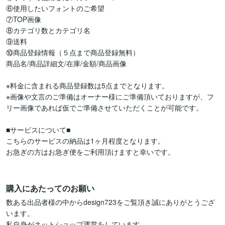
⑥使用したいフォントのご希望

⑦TOP画像

⑧カテゴリ数とカテゴリ名

⑨送料

⑩商品登録情報（５点まで商品登録無料）

商品名/商品詳細文/在庫/金額/商品画像

※料金に含まれる商品登録数は5点までとなります。

※画像や文言のご準備はオーナー様にご準備頂いておりますが、フ
リー画像であれば仮でご準備させていただくことが可能です。

■サービスについて■

こちらのサービスの納品は1ヶ月程度となります。

お急ぎの方はお急ぎ便をご利用頂けますと幸いです。

購入にあたってのお願い
数ある出品者様の中からdesign723をご覧頂き誠にありがとうござ
います。

私自身がネットショップ運営をしています。
