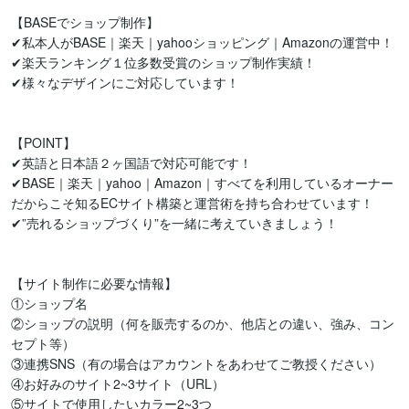
【BASEでショップ制作】

✔私本人がBASE｜楽天｜yahooショッピング｜Amazonの運営中！

✔楽天ランキング１位多数受賞のショップ制作実績！

✔様々なデザインにご対応しています！

【POINT】

✔英語と日本語２ヶ国語で対応可能です！

✔BASE｜楽天｜yahoo｜Amazon｜すべてを利用しているオーナー
だからこそ知るECサイト構築と運営術を持ち合わせています！

✔”売れるショップづくり”を一緒に考えていきましょう！

【サイト制作に必要な情報】

①ショップ名

②ショップの説明（何を販売するのか、他店との違い、強み、コン
セプト等）

③連携SNS（有の場合はアカウントをあわせてご教授ください）

④お好みのサイト2~3サイト（URL）

⑤サイトで使用したいカラー2~3つ
