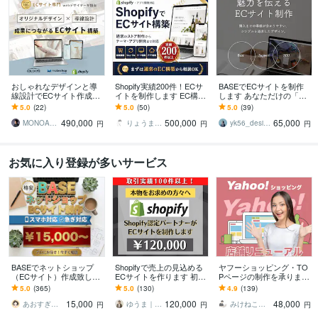
おしゃれなデザインと導
Shopify実績200件！ECサ
BASEでECサイトを制作
線設計でECサイト作成し
イトを制作します EC構築
します あなただけの「世
ます makeshop・Shopif
に加え、独自アプリ開発
界観」をストアで表現し
5.0
(22)
5.0
(50)
5.0
(39)
y・カラーミー構築パート
で「できない」を解決
ます！
490,000
500,000
65,000
ナー
MONOARC Inc｜ ECサイト制作
りょうま l Shopifyエンジニア
yk56_design
円
円
円
お気に入り登録が多いサービス
BASEでネットショップ
Shopifyで売上の見込める
ヤフーショッピング・TO
（ECサイト）作成致しま
ECサイトを作ります 初心
Pページの制作を承ります
す 格安でBASEを制作代行
者でも安心★ヒアリング
ヤフーショッピング店舗
5.0
(365)
5.0
(130)
4.9
(139)
致します！リニューアル
重視・要望に沿って柔軟
構築｜スマホページも同
15,000
120,000
48,000
もOK！
に対応可能
時制作だから安心
あおすぎ＠丁寧に取り組みます
ゆうま｜即レス対応
みけねこデザイン
円
円
円