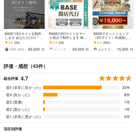
BASEでECサイトを制作
BASEのECサイトをマー
BASEでネットショップ
します あなただけの「世
ケ視点で制作します 商品
（ECサイト）作成致しま
界観」をストアで表現し
登録・デザイン・販売導
す 格安でBASEを制作代行
5.0
(39)
4.9
(28)
5.0
(365)
ます！
線までまとめて対応しま
致します！リニューアル
65,000
50,000
15,000
す
もOK！
yk56_design
レイ｜デザインするマーケター
あおすぎ＠丁寧に取り組みます
円
円
円
評価・感想（43件）
4.7
総合評価
星5 (非常に良かった)
33件
星4 (良かった)
8件
星3 (普通)
1件
星2 (悪かった)
1件
星1 (非常に悪かった)
0件
項目別評価