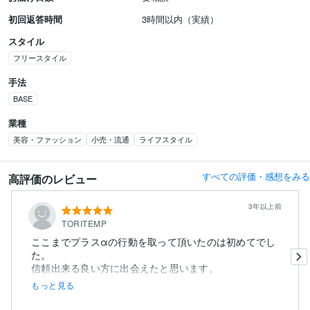
初回返答時間
3時間以内（実績）
スタイル
フリースタイル
手法
BASE
業種
美容・ファッション
小売・流通
ライフスタイル
すべての評価・感想をみる
高評価のレビュー
3年以上前
TORITEMP
ここまでプラスαの行動を取って頂いたのは初めてでし
た。
信頼出来る良い方に出会えたと思います。
おすすめします。
もっと見る