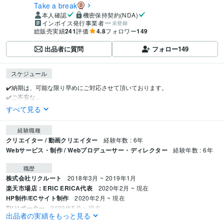
Take a break
本人確認
機密保持契約(NDA)
インボイス発行事業者
未登録
総販売実績
241
評価
4.8
フォロワー
149
出品者に質問
フォロー
149
スケジュール
✔️納期は、可能な限り早めにご対応させて頂いております。

✔️ご不安な...
すべて見る
経験職種
クリエイター / 動画クリエイター
経験年数 : 6年
Webサービス・制作 / Webプロデューサー・ディレクター
経験年数 : 6年
職歴
株式会社リクルート
2018年3月 ~ 2019年1月
楽天市場店：ERIC ERICA代表
2020年2月 ~ 現在
HP制作/ECサイト制作
2020年2月 ~ 現在
TVリポーター
2023年5月 ~ 現在
出品者の実績をもっと見る