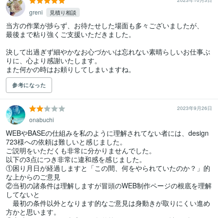
2023年10月3日
greni
見積り相談
当方の作業が捗らず、お待たせした場面も多々ございましたが、

最後まで粘り強くご支援いただきました。

決して出過ぎず細やかなお心づかいは忘れない素晴らしいお仕事ぶ
りに、心より感謝いたします。

また何かの時はお頼りしてしまいますね。
参考になった
2023年9月26日
onabuchi
WEBやBASEの仕組みを私のように理解されてない者には、design
723様への依頼は難しいと感じました。

ご説明をいただくも非常に分かりませんでした。

以下の3点につき非常に違和感を感じました。

①困り月日が経過しますと「この間、何をやられていたのか？」的
な上からのご意見

②当初の諸条件は理解しますが冒頭のWEB制作ページの根底を理解
してないと

　最初の条件以外となります的なご意見は身動きが取りにくい進め
方かと思います。
