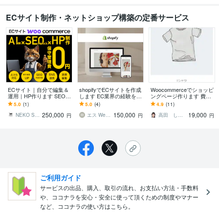
ECサイト制作・ネットショップ構築の定番サービス
ECサイト｜自分で編集＆
shopifyでECサイトを作成
Woocommerceでショッピ
運用｜HP作ります SEO&
します EC業界の経験を活
ングページ作ります 費用
AI検索結果対策｜丁寧な
かして、売り方・見せ方
をかけないで物販を始め
5.0
(1)
5.0
(4)
4.9
(11)
ヒアリング｜迅速なやり
まで含めてご提案。
たい方へ
250,000
150,000
19,000
取り
NEKO STUDIO
エス WebDesigner
高田 しのぶ
円
円
円
ご利用ガイド
サービスの出品、購入、取引の流れ、お支払い方法・手数料
や、ココナラを安心・安全に使って頂くための制度やマナー
など、ココナラの使い方はこちら。