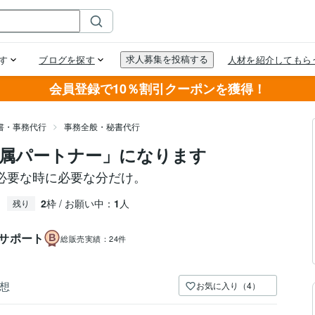
会員登録で10％割引クーポンを獲得！
書・事務代行
事務全般・秘書代行
属パートナー」になります
必要な時に必要な分だけ。
2
枠 / お願い中：
1
人
残り
サポート
総販売実績：
24件
想
お気に入り（4）