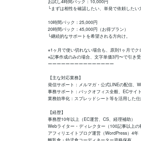
お試し4時間パック：10,000円

└まずは相性を確認したい、単発で依頼したい方
10時間パック：25,000円

20時間パック：45,000円（お得プラン）

└継続的なサポートを希望される方向け。

※1ヶ月で使い切れない場合も、原則1ヶ月でク
※記事作成のみの場合、文字単価3円〜で引き受
ーーーーーーーーーーーーーーー

【主な対応業務】

発信サポート：メルマガ・公式LINEの配信、W
事務サポート：バックオフィス全般、ECサイト
業務効率化：スプレッドシート等を活用した仕
【経歴】

事務歴10年以上（EC運営、CS、経理補助）

Webライター・ディレクター（100記事以上の執
アフィリエイトブログ運営（WordPress）4年

離乳食・幼児食コーディネーター資格保有
