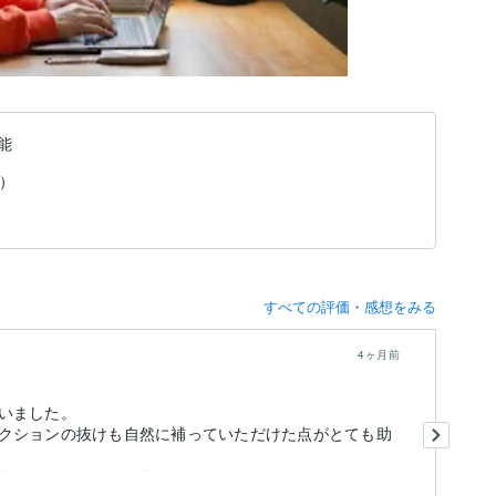
能
績）
すべての評価・感想をみる
4ヶ月前
いました。
初
クションの抜けも自然に補っていただけた点がとても助
今
引き続きよろしくお願いします。