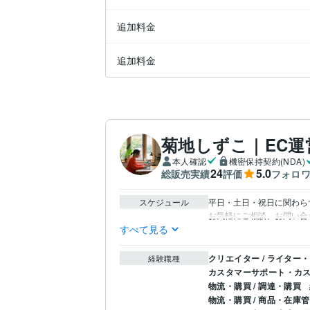
追加料金
追加料金
菊地しずこ｜EC
本人確認
機密保持契約(NDA)
24
5.0
総販売実績
評価
フォロ
スケジュール
平日・土日・祝日に関わらず
お気軽にご相談、お問い合
すべて見る
クリエイター / ライター
経験職種
カスタマーサポート・カス
物流・購買 / 調達・購買
物流・購買 / 商品・在庫