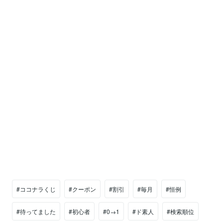
#ココナラくじ
#クーポン
#割引
#毎月
#恒例
#待ってました
#初心者
#0→1
#ド素人
#検索順位