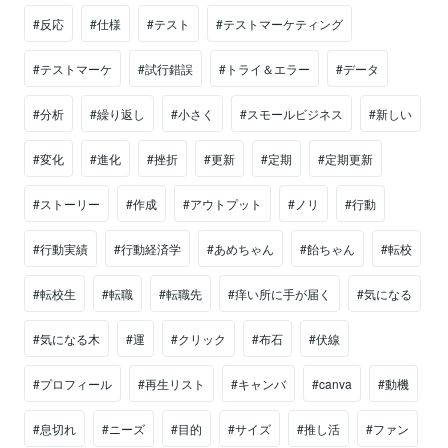
#反応
#仕様
#テスト
#テストマーケティング
#テストマーケ
#試行錯誤
#トライ＆エラー
#データ
#分析
#繰り返し
#小さく
#スモールビジネス
#新しい
#変化
#進化
#挫折
#更新
#定期
#定期更新
#ストーリー
#作成
#アウトプット
#ノリ
#行動
#行動実績
#行動経済学
#あめちゃん
#飴ちゃん
#転校
#転校生
#転職
#転職先
#痒い所に手が届く
#気になる
#気になる木
#運
#クリック
#布石
#伏線
#プロフィール
#再生リスト
#キャンバ
#canva
#動機
#息切れ
#ニーズ
#目的
#サイズ
#推し活
#ファン