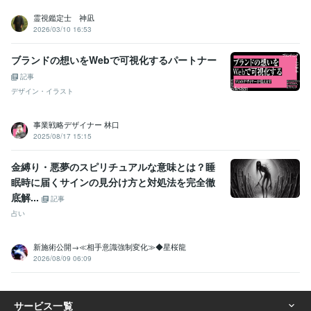
霊視鑑定士 神凪
2026/03/10 16:53
ブランドの想いをWebで可視化するパートナー
記事
デザイン・イラスト
事業戦略デザイナー 林口
2025/08/17 15:15
金縛り・悪夢のスピリチュアルな意味とは？睡
眠時に届くサインの見分け方と対処法を完全徹
底解...
記事
ほなぁ、電話待ってるわぁ♪
占い
経験職種
営業 / 個人営業
経験年数 : 10年
新施術公開→≪相手意識強制変化≫◆星桜龍
営業 / 営業事務・アシスタント
経験年数 : 3年
2026/08/09 06:09
カスタマーサポート・カスタマーサクセス / コールセンター管理・運
営
経験年数 : 1年
管理 / 内部監査・内部統制
経験年数 : 1年
事務・ビジネスサポート / 文字起こし・データ入力
経験年数 : 1年