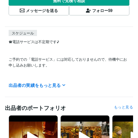
無料で見積り相談
メッセージを送る
フォロー
59
スケジュール
☎︎電話サービスは不定期です♪

ご予約での「電話サービス」には対応しておりませんので、待機中にお
申し込みお願いします。

【すぐに電話する】、【今すぐ相談可能】、【待機中】

出品者の実績をもっと見る
と表示されている場合は、いつでもお申込みいただけます。

深夜に出没することが多いです♪

出品者のポートフォリオ
もっと見る
※ボイスサンプルをポートフォリオに載せておりますので、よかった覗い
てみて下さい。
