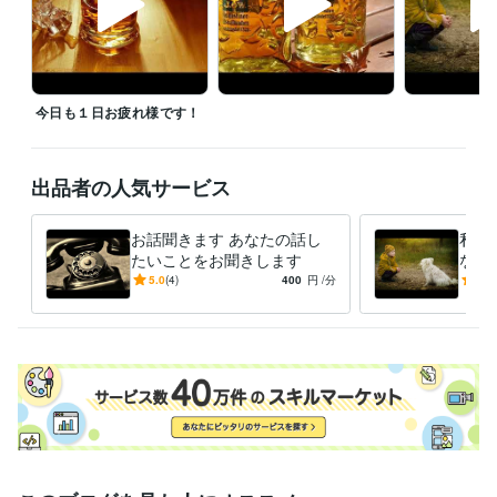
この声がいいなぁ〜って思っていただけましたら、あなたからのお電話
お待ちしております♪

電話サービスを始めた理由についてブログも書きました。よかったら読
今日も１日お疲れ様です！
んでみて下さいね♪

出品者の人気サービス
昨年のココナラくじのダイジェスト動画もブログにアップしてるのでよ
かったらご覧ください♪

お話聞きます あなたの話し
私の
たいことをお聞きします
なた
社会
5.0
(4)
400
円
/分
-
(1)
です
くだ
12月やなぁ♪
