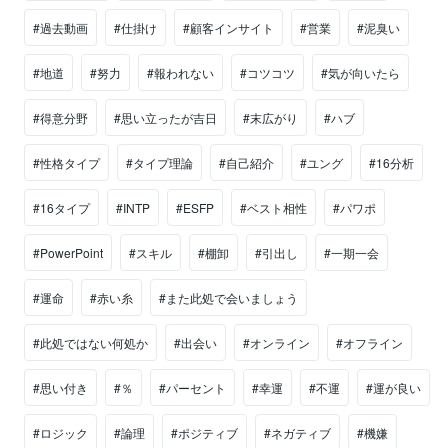
#過去動画
#仕掛け
#顧客インサイト
#営業
#泥臭い
#地道
#努力
#報われない
#コツコツ
#気が向いたら
#得意分野
#思い立ったが吉日
#末広がり
#ハブ
#性格タイプ
#タイプ理論
#自己紹介
#ユング
#16分析
#16タイプ
#INTP
#ESFP
#ベスト相性
#パワポ
#PowerPoint
#スキル
#棚卸
#引出し
#一期一会
#運命
#赤い糸
#また此処で会いましょう
#此処ではない何処か
#出会い
#オンライン
#オフライン
#思い付き
#％
#パーセント
#幸運
#不運
#運が良い
#ロジック
#論理
#ポジティブ
#ネガティブ
#機嫌