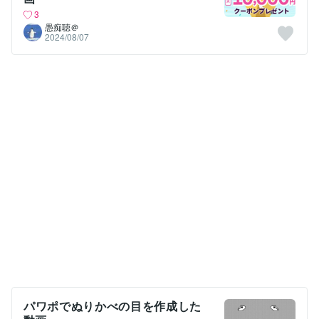
3
愚痴聴＠
2024/08/07
パワポでぬりかべの目を作成した