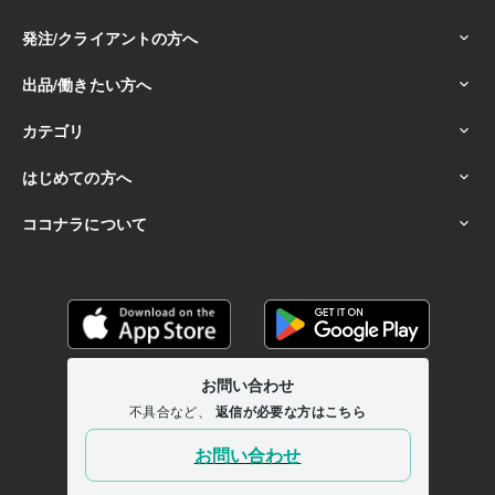
受賞歴
ポートフォリオMAX埋めたで賞
40サービス出品したで賞
恐る恐る
サービスを初出品したで賞
0→1突破したで賞
なんやかんやでココナ
ラ登録したで賞
初出品から1年経過したで賞
初出品から2年経過した
で賞
初出品から3年が経過したで賞
機能が改善した為ポートフォリ
オの並び替えを行ったで賞
サンプル読み聞かせ動画作成したで賞
ボ
イスサンプルを作成したで賞
ココナラくじ2024ダイジェスト動画作
成したで賞
パワポで塗壁の目を作成したで賞
電話サービスを始めた
理由のブログを作成したで賞
出品可能数がオーバーしたのでアーカ
イブしたで賞
Canvaを使ってテストアニメーション動画を作成した
で賞
Canva（キャンバ）を使ってサムネを作成したで賞
サービスを
取り下げられたで賞
自己分析の結果、消去法でintpっぽいで賞
パワ
ポの基本操作の動画作成したで賞
得意分野
悩み相談・カウンセリング
パワハラ
嫁姑問題
あなたの本音お聴き
します
方言コンプレックス
職場での大人のいじめ問題
認知症の身
内との生活
サンタクロースコンプレックス
猫アレルギー
進研ゼミ
コンプレックス
未完成でもアップする
話し相手
パワハラ
愚痴聞き
愚痴
鬱
相談
恋愛
夢
嫁姑
悩み相談・カウンセリング
友達を褒める
人には言えない内緒の話
弁当コンプレックス
自己分析
マインドマップ動画作成
父親が脳梗