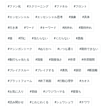
#ファン化
#スクリーニング
#ファネル
#フロント
#エッセンシャル
#エッセンシャル思考
#抽象
#具体
#行き来
#ワード
#キーワード
#的外れ
#期待外れ
#猫
#凹む
#当たらない
#くだらない
#愚痴
#マシンガントーク
#ぬりかべ
#いつも通り
#期待できない
#数打ちゃ当たる
#我慢
#我慢強さ
#停滞
#停滞期間
#ブレイクスルー
#ブレイクする
#勇気
#損切
#断捨離
#プラットフォーム
#終了画面
#行動心理学
#カオス
#お気に入り
#登録
#ジワジワハマる
#寝落ち
#読み聞かせ
#じわじわくる
#シュワシュワ
#チワワ