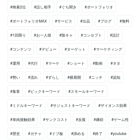
#検索2位
#話し相手
#ぐち聞き
#ポートフォリオ
#ポートフォリオMAX
#サービス
#出品
#ブログ
#無料
#1回限り
#お一人様
#陰キャ
#コンセプト
#設計
#コンテンツ
#デビュー
#ターゲット
#マーケティング
#運用
#代行
#マーケ
#ショート
#動画
#ネタ
#勢い
#流れ
#ずらし
#横展開
#ニッチ
#認知
#集客
#ビックキーワード
#スモールキーワード
#ミドルキーワード
#サジェストキーワード
#ザイオンス効果
#単純接触効果
#サンクコスト
#反復
#継続
#ゲーム性
#歴史
#ガチャ
#ドブ板
#諦める
#終了
#youtube