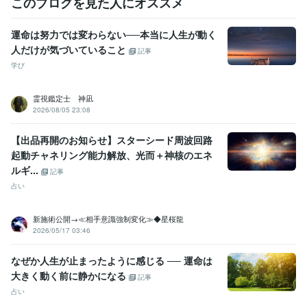
このブログを見た人にオススメ
運命は努力では変わらない──本当に人生が動く
人だけが気づいていること
記事
学び
霊視鑑定士 神凪
2026/08/05 23:08
【出品再開のお知らせ】スターシード周波回路
起動チャネリング能力解放、光而＋神核のエネ
ルギ...
記事
占い
新施術公開→≪相手意識強制変化≫◆星桜龍
2026/05/17 03:46
なぜか人生が止まったように感じる ── 運命は
大きく動く前に静かになる
記事
占い