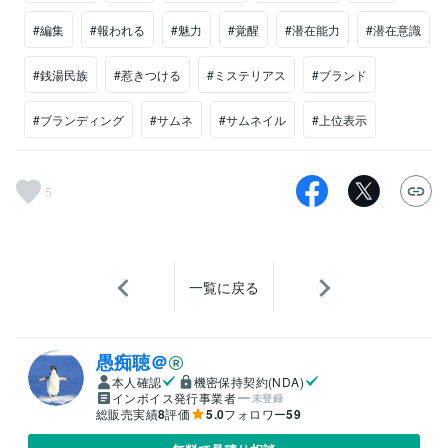
#編集
#報われる
#魅力
#覚醒
#潜在能力
#潜在意識
#銭湯民族
#惹きつける
#ミステリアス
#ブランド
#ブランディング
#サムネ
#サムネイル
#上位表示
5
一覧に戻る
愚痴聴＠
本人確認
機密保持契約(NDA)
インボイス発行事業者
未登録
総販売実績
8
評価
5.0
フォロワー
59