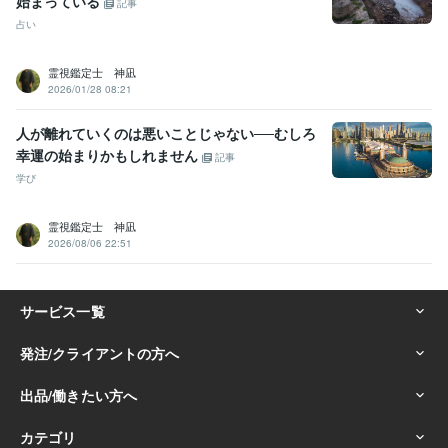
始まっている
記事
占い
霊視鑑定士 神凪
2026/01/28 08:21
人が離れていくのは悪いことじゃない──むしろ
幸運の始まりかもしれません
記事
学び
霊視鑑定士 神凪
2026/08/06 22:51