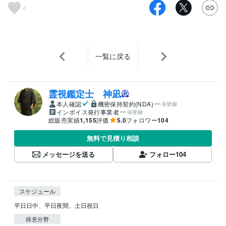
4
一覧に戻る
霊視鑑定士 神凪
本人確認
機密保持契約(NDA)
未登録
インボイス発行事業者
未登録
総販売実績
1,155
評価
5.0
フォロワー
104
無料で見積り相談
メッセージを送る
フォロー
104
スケジュール
平日日中、平日夜間、土日祝日
得意分野