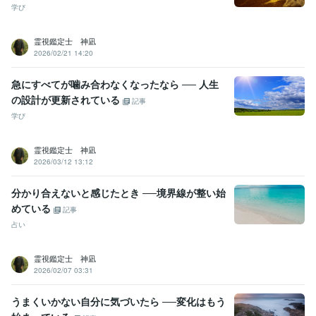
学び
霊視鑑定士 神凪
2026/02/21 14:20
急にすべてが噛み合わなくなったなら ── 人生
の設計が更新されている
記事
学び
霊視鑑定士 神凪
2026/03/12 13:12
分かり合えないと感じたとき ──境界線が整い始
めている
記事
占い
霊視鑑定士 神凪
2026/02/07 03:31
うまくいかない自分に気づいたら ──変化はもう