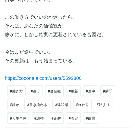
この働き方でいいのか迷ったら。
それは、あなたの価値観が
静かに、しかし確実に更新されている合図だ。
今はまだ途中でいい。
その更新は、もう始まっている。
https://coconala.com/users/5592800
#働き方
#迷う
#価値観
#更新
#途中
#瞬間
#静か
#書き換わる
#違和感
#終わり
#始まり
#人生全体
#調整
#正解
#否定
#白黒