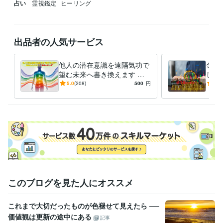
占い
霊視鑑定
ヒーリング
出品者の人気サービス
他人の潜在意識を遠隔気功で
金貨
望む未来へ書き換えます 相
しま
手の心・態度・行動が変わら
別公
5.0
(208)
500
円
5.0
ない“最後の壁”から突破しま
受け
す
このブログを見た人にオススメ
これまで大切だったものが色褪せて見えたら ──
価値観は更新の途中にある
記事