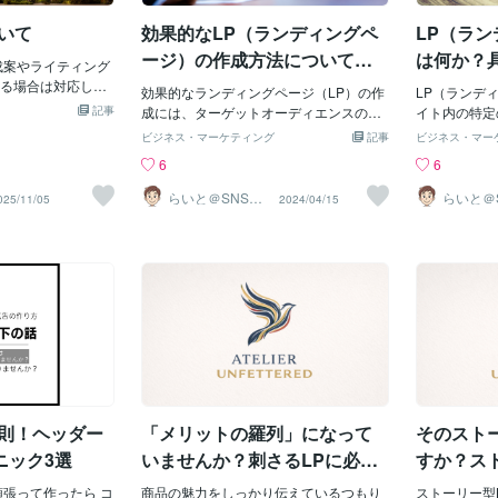
」と「感動」をお
ルは幅広く承っています。プロフィール
ことができま
いて
効果的なLP（ランディングペ
LP（ラ
していきます。あ
文章もOK！先日、お客様案件で月間検索
法〉画像をセ
と、「口コミがな
ボリューム8,100のビッグキーワードでS
際は、以下の
ージ）の作成方法について簡
は何か？
成案やライティング
あるんですが、記
EO上位になりました！（3位）大手有名
す.・関連性
単に深ぼっていきます。
に解説し
る場合は対応して
のは致命的ですし、
サイトを上回っての3位でした。いただい
効果的なランディングページ（LP）の作
直接関連して
LP（ランデ
取材やコピーライ
施策やオフライン・
記事
たKWで結果が出るように努力します！ブ
成には、ターゲットオーディエンスの深
の使用例、ビ
イト内の特定
しておりませんた
をしっかりやってお
ログ記事が滞っている方向けに、週1ブロ
い理解、目標の明確化、シンプルで直感
インフォグラ
の目的や行動
ビジネス・マーケティング
記事
ビジネス・マー
依頼はお受けでき
なり影響するので、
グ記事執筆も承ります！一番人気のWeb
的なデザイン、そしてA/Bテストの実施が
た画像を選び
たページです
6
6
構成・原稿をもと
、自力でできるこ
ライター講座です！お問い合わせお待ち
関わってきます。それぞれの要素につい
ショナリズム
い商品を発売
適化や読了率を意
うのが大事かなと
しています！
て詳しく述べます【ターゲットオーディ
ことで、ブラ
成します。こ
らいと＠SNS運
らいと＠
025/11/05
2024/04/15
、CTA（行動導
用代行屋｜マー
用代行屋
こうした、マーケ
エンスを理解する】ランディングページ
めます。画像
長が記載され
ケター
ケター
すく伝わるような
おります。特にメ
の成功は、ターゲットオーディエンスの
ョナルに撮影
を購入するか
可能です。料金目
頼だと、先に広告
ニーズや関心、痛点、好みを把握するこ
が必須です。
問い合わせフ
全体のボリュームや
ことが多いので、
とから始まります。適切なコンテンツと
ン：画像とテ
れます。また
の有無によって変
せていただいてい
フォームの配置、効果的なコール・ト
保ちます。画
活用します。
その目安は以下の
てSNSマーケやり
ゥ・アクションを用いて、彼らの期待に
になり、少な
新しいキャン
成（目安：図解や
も多いです）ただ
応えることができます。例えば、若年層
す。〈画像の
にはキャンペ
1、2点程度）……
けじゃなく、私が関
向けのページでは視覚的な要素や軽快な
すべてのセー
れ、訪問者が
説明ビジュアル多め
以上、しっかり売
言葉遣いを取り入れる一方で、ビジネス
適しているわ
むよう促され
理のビジュアル3点
いと思っていま
向けでは専門用語の使用や具体的な利益
下のような場
目的としたL
0円前後〜ボリューム
記事を書かないこ
の提示が望ましいです。こうしたアプロ
うべきです。
のテーマに関
後、図解多数など）
法則！ヘッダー
「メリットの羅列」になって
そのスト
クライアント様に
ーチにより、訪問者の関心を引き、訪問
が求められる
提供するLP
0,000円程度※図解系
者のエンゲージメントとコンバージョン
い方が適切で
スを登録して
ニック3選
いませんか？刺さるLPに必要
すか？ス
上あっても全体のボ
率の向上が期待できます。ターゲットオ
内されます。
な「潜在ニーズ」の掘り起こ
な「リア
単な表で資料をも
頑張って作ったら コ
ーディエンスに寄り添ったメッセージや
商品の魅力をしっかり伝えているつもり
のリンクをた
ストーリー型