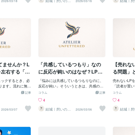
結城｜想いの言
結城｜想
2026/03/18
2026/03/16
語化、おまかせ
語化、お
ければ多い方が良
触れる必要があります。「もし自分だっ
り、訴求軸がぶれていたりするケースが
かって、自分
写真をFVに
ください
ください
を組み立てると、
たら、どんな悩みがあるだろう？」「も
とても多いです。【魅力がいくつも出て
を見たすべて
的でなければ
きくなりすぎてし
し自分がこの商品を買うなら、どういう
くるときは要注意】仮にオンラインフィ
化が起こるか
【導入文に情
ソナのズレも起こ
訴求だと興味を持つだろう？」自分事と
ットネスのLPをチェックするとして、
な、ささやか
G】導入文だ
何より読者に商品
して読者の潜在ニーズを探っていくと、
「一番の魅力はなんですか？」という質
リー型LPを
と、あれこれ
。「何が言いたい
おのずと「刺さる構成」が見えてきま
問に「家で運動できて、適度な運動を無
【実際の制作
す。言いたい
くさいな」と思っ
す。【実際の制作事例】以前、ダイエッ
理なく続けられて、コスパもよく
習教材のLP
もちろん、導
ます。魅力がたく
ト系サプリのLPの訴求軸を再設計したこ
て……」とメリットがいくつも出てきた
た。元のスト
いっぱい」に
Pや記事LPで取り上
とがあります。元のLPには「痩せたいで
場合、「ターゲットが絞り込めていな
が教材を使っ
でもらえませ
良いです。1つのL
すよね？」「きれいになりたいですよ
い・訴求軸が定まっていないのでは？」
がり、学年ト
読者に納得し
げる商品の魅力は、3
ね？」という訴求はありましたが、「痩
という目線でLPをチェックします。もし
格→夢を叶え
うことのはず
てませんか？L
「共感しているつもり」なの
【売れな
それぞれの良さが
せた結果どうなりたいか」というニーズ
「コスパの良さが魅力です！」と即答し
のある内容で
なく、読者を
。【追加ではな
の深堀りが甘い状態でした。そ
てもらえれば「ジムの会費が高すぎると
く、読者が自
ための入口で
を左右する「一
に反応が鈍いのはなぜ？LP設
る問題」
持つ】LP・記事LP
感じている人がターゲットだな。コスパ
善ポイント】
計で見落とされがちな「前提
果を左右す
重要なのは、追加
ェックするとき、必
の良さをどう打ち出すかが課題だな」と
「悩みには共感しているつもりなのに、
多いなら、次
売れないLP
固め」の話
ではなく、そぎ落
ります。流れに無理
いう目線でチェックできます。一番の魅
反応が鈍い」そういうときは、共感の言
い。・書いて
「読者が置い
です。現代人は忙
情報が掲載されて
力が絞り込めているかどうかで、その後
葉より前に置くべきもの（＝前提）が抜
信頼できる情
す。 あなた
記事
コラム
記事
コラム
が自分にとって価
ナが最初から最後
の修正提案の粒度が変わるんです。【魅
けているケースがほとんどです。「わか
書かれている
順を追って考
4
4
ビアに見ていま
この3つの中でも特
力が絞り込めないときの考え方】一番の
ります」「つらいですよね」という言葉
言及する・読
からこそ、話
しく絞り込むと、
」は、意外と見落
魅力が絞り込めていないときは、「自分
があっても、その前に「ペルソナが抱え
単な言葉で書
す。いきなり
結城｜想いの言
結城｜想
2026/03/07
2026/03/06
語化、おまかせ
語化、お
りしやすくなりま
です。途中から語
がこの商品・サービスを購入するならど
ている具体的悩み」への言及が抜けてい
後までとはい
ても、「それ
ください
ください
くなるので離脱率
定読者の年齢層が
こに一番魅力を感じるか」と想像してみ
ると、読者の心は動かない。共感の言葉
も読んでもら
「なんだか胡
実際の制作事例】
が変わったり。ペ
てください。その時思い浮かんだポイン
を出す前に、前提固め、できています
導入文の直後
まう。お店で
（ピーリング系洗
P全体の説得力が落
トを軸に構成を組むのが、一番ブレが少
か？【表面的な共感と、刺さる共感の違
のも、ひとつ
んです！」と
・改修を担当しまし
「作り込み」と
なくて済みます。自分が本当に「良い」
い】たとえば、ペルソナの悩みが「足腰
味を持ってく
えますよね。