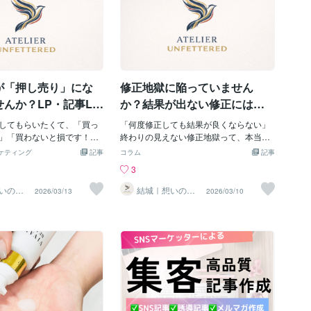
ります。【実際の制作事
みありませんか？」と問い
潜在ニーズにスポットを当てることで、
ャワー ・スカルプ電気ブラシ ・サプリメ
白クリームの記事LP改修を
めて、人は自分ごととして
ベネフィットが読者のリアルに近づきま
ント ・プロテイン ・漫画記事LP ・ペッ
。FVはとても魅力的な仕上
。そこから「それなら、こ
す。読者に届くベネフィットは、"劇的な
トフード ▽担当範囲 ・市場、競合リサー
、離脱率が高くCVにつなが
があります」と順を追う。
変化"より"ちょっとだけ良くなる日常"で
チ ・ターゲット／ペルソナ設計 ・訴求
のことで改修が入ったケー
ほど、焦って話を先に進めて
す。その距離感が、反応を変えます。
軸、コンセプト設計 ・構成設計 ・ライテ
のデザインを踏襲しなが
でも、伝えたいことがある
【実際の制作事例】以前、着圧レギンス
ィング ・画像制作 ・CTA設計、改善提案
が「押し売り」にな
修正地獄に陥っていません
点を変更しました。・導入文
寧に「順番」を整える必要
のLPで「履くだけであっという間にスリ
・広告運用データをもとにした修正、改
の1に
。【実際の制作事例】以
ムに！」という訴求の修正を担当し
善 ・薬機法、景品表示法を踏まえた表現
んか？LP・記事LP
か？結果が出ない修正には
シャンプーの記事LPのリラ
設計
ス感との向き合い方
「構造」を見直す視点が必要
ました。抜け毛や髪の傷み
してもらいたくて、「買っ
「何度修正しても結果が良くならない」
です
けの商品で、たくさんの植
」「買わないと損です！」
終わりの見えない修正地獄って、本当に
合し、ゴシゴシこすらずに
スです！」と押しまくって
消耗しますよね。でも、表現を調整して
ケティング
記事
コラム
記事
特徴でした。リライト前のL
もしかすると、LP・記事LP
いるだけじゃ、いつまで経っても地獄か
3
なり成分やテクスチャー、
いのは、その押しの強さが
ら抜け出せません。【表面だけの修正で
明が始まっていたのです
ません。【しつこい売り込
は足りない理由】キャッチコピーを変え
いの言
結城｜想いの言
2026/03/13
2026/03/10
まかせ
語化、おまかせ
に際して大幅に構成を変え
どんなに良い商品でも、し
たり、訴求文を微調整したり……修正す
ください
の成分や使い心地をいきな
まれると引いてしまいます
るとなると、表面だけを直す人は少なく
はなく、まず「髪の印象
ネットの世界でも同じで
ありません。だけど、結果を出すための
齢は大きく変わりますよ
心に売り込まれると「売り
修正は、表面だけでは足りないんです。
感を示し、「年齢を重ねる
と危機感を持ちます。その
構造から見直す必要があります。順を追
変わる原因」を解説してか
ても、自分で納得して購入
って話が展開されているか。信頼できる
ットを訴求するようにしま
ないので、商品に不満を持
情報が盛り込まれているか。オファーが
日常的に感じている悩みや
P・記事LPのセールス感は、
わかりやすいか。そういう部分を細かく
れて、その原因を解説する
せる程度で十分です。「良
見ていく必要があるんです。【まるっと