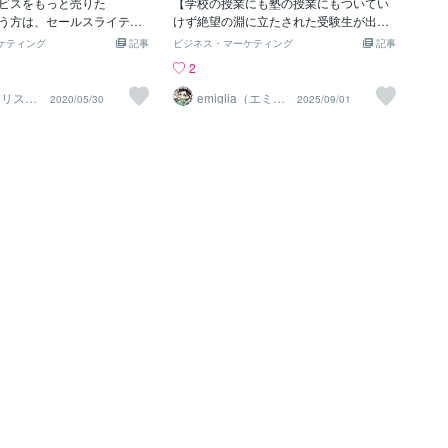
ビスをもっと売りた
が伝わっていない…必要だと思ってもら
【学校の授業にも塾の授業にもついてい
う方は、セールスライティ
えていない。そんなもったいない状況っ
けず絶望の淵に立たされた受験生が出会
。 文字を扱うビジ
て、実は多いんですよね。食われなきゃ
った奇跡の参考書「初めから始める」数
ケティング
記事
ビジネス・マーケティング
記事
、セールスライティングを
うまさも伝わらない。まずは食ってみた
学シリーズ】 「詰んだ……」模擬試験の
2
で間違いなく、売上増加に
いと思われないと意味がないわけです。
結果を見て、そう呟いて石化した僕。こ
実際に僕もセールスライテ
これと同じようにでも、 ✔️ちょっと表現
れは、そんな僕が"ある参考書"と出会っ
｜リステ
emiglia（エミリ
2020/05/30
2025/09/01
告特化
ア）
で、7桁万円の売上を作るこ
を変えるだけで反応が激変したり、 ✔️順
てみるみる点数を上げ、第一志望の大学
ー
グにはセン
番を入れ替えるだけで申し込みが増えた
に現役合格した奇跡のストーリー。高校
っている方がいれば、はっ
り、 ✔️言葉のチョイスひとつで「私に必
生の時、部活動に明け暮れて勉強はそっ
ます。 セールスライ
要だ！」と感じてもらえたりするんで
ちのけだった僕は、数学が全然分からな
要なスキルは ・消費者心理
す。だからこそ、私はこのスキル出品を
いという悩みを抱えていました。部活を
方におすすめ
通して、 「もっと届く言葉で、あなたの
引退してから、受験勉強に力を入れるよ
イティングって何？ ・セー
価値を伝える」お手伝いをしたいと思っ
うになったものの、数学は・塾にも補講
ングは何に使えるの？ ・売
ています。 美容系・占い・サロン・教
にもついていけず・独学でも勿論何も理
ライティングを作るには？
室・講座系・コンサル・物販など、 これ
解できず完全に詰んでいました。自分で
スライティングの基本的な
まで本当に幅広いジャンルをサポートさ
も何が分からないのか、分からない。ど
が実際に学んだ本を7冊紹介
せていただいています。もっと
こで躓いているのかも、よく分からな
センスが無くても良い文章
い。 ただハッキリしているのは、先生が
！」はぜひこのページを保
説明する内容が全く理解できないし、出
読み込んで貰えればと思い
された問題も全く解けないという事だけ
スライティングとは？セー
でした。 僕は非常に焦っていました。数
ングとは、商品やサービス
学が完全に足を引っ張っていたのです。
購入してもらうことを主目
他の科目はそれなりに受験勉強の成果が
ィングのことです。 もっ
出て点数が伸びているのに、数学だけが
ると「ユーザーを行動させ
伸びずに平均点を大幅に下げていて、志