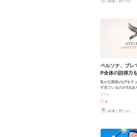
結城｜想いの言
語化、おまかせ
起こるか】「情報は多
ください
い」という考えで構成
記事のボリュームが大
まいます。訴求やペル
りやすくなりますし、
の良さが伝わりません
の？」「読むのめんど
た瞬間、読者は離脱し
さんある商品ほど、L
げる魅力は絞った方が
P・記事LPで取り上
ペルソナ、ブレ
つぐらいまでにすると
伝わりやすくなります
P全体の説得力
く、そぎ落とす視点を
貫性」の話
の構成を考えるときに
私が公開前のLPをチ
できる情報を探すこと
ず見ているのが3点あ
とせる情報を探すこと
がないか、信頼できる
コラム
しく、常にそのページ
いるか、そしてペルソ
4
値があるかどうかをシ
まで一貫しているか。
す。掲載する情報を厳
に「ペルソナの一貫性
結城｜想いの言
語化、おまかせ
それぞれの情報を深堀
とされがちなポイント
ください
すし、中だるみしにく
り口が変わったり、想
も変わってきます。【
ズレたり、悩みの深さ
以前、スキンケア商品
ルソナがブレると、L
顔料）の記事LP診断
ちます。【ペルソナの