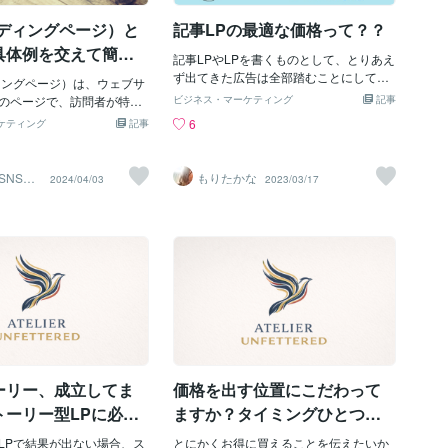
す。〈画像の適切な使用
を丁寧に、テンポよく説明したうえでCT
ンディングページ）と
記事LPの最適な価格って？？
ールスレターに取り入れる
Aを置く。その順番が大切です。【「自
点を考慮することが重要で
分なら納得できるか？」を問い続ける】L
具体例を交えて簡単
記事LPやLPを書くものとして、とりあえ
と目的：画像はメッセージに
Pを作るときは常に「自分なら納得でき
ます。
ず出てきた広告は全部踏むことにしてい
いる必要があります。製品
ィングページ）は、ウェブサ
るか？」を考えながら作ることが大切で
ます。ここ数か月で、いいもの悪いもの
フォー・アフターの写真、
のページで、訪問者が特定
す。自分が納得できない話で、他人を納
ビジネス・マーケティング
記事
含め、本当にいろいろな記事LPを見るよ
フィックなど、目的に応じ
を実行するように設計され
得させることはできません。「自分な
6
ケティング
記事
うになりました。記事LPはおそらく最初
ます。・品質とプロフェッ
。例えば、ある会社が新し
ら、この流れで説明されて納得できる
は「アフィリ商材」みたいなものから始
：高品質の画像を使用する
する際、その商品のLPを作
か？」「この情報を信じられるか？」そ
まったのかなと思うのですが、最近は、
ンドの信頼性と専門性を高
のLPには、商品の魅力や特
こを突き詰めていくと、おのずとCTAの
SNS運
もりたかな
2024/04/03
2023/03/17
ナショナルクライアントと言われる、誰
｜マー
はクリアで、プロフェッシ
ており、訪問者がその商品
場所や文言が研ぎ澄まされていきます。
もが知っている大手企業も記事LPをやっ
または作成されていること
、詳細を知りたい場合には
【実際の制作事例】以前、1セクションご
てみるというところが増えてきました。
・バランスのとれたデザイ
ォームに記入するよう促さ
とに合計6か所のCTAが設けられている記
記事LPの現状私はWEB広告の会社にいる
キストのバランスを適切に
、サービス提供業者もLPを
事LPの改修に携わりました。やみくもに
ときに、記事LPを書き始め、2022年の夏
像が多すぎると内容が散漫
例えば、英会話スクールが
ボタンを設けても、読者にしつこい・ク
から個人で受けるようになったので、最
すぎると魅力が不足しま
ペーンを行う場合、そのLP
ドいという印象を与えるだけで、離脱率
初の単価は全く知らないのですが、現状
使用を控えるべきケース〉
ーンの内容や特典が記載さ
が上がるだけだと判断。FVからの丁寧な
では、記事LPを1本30万円で受けている
ルスレターが画像の使用に
無料体験レッスンに申し込
ストーリー展開を意識して改修しまし
人も1本1万円という人もいます。私の場
けではありません。特に以
ます。さらに、情報発信を
た。6か所あったCTAボタンをFV直後・
合、1本1万円からスタートし、現在はコ
合、画像の使用は慎重に行
Pもあります。例えば、特定
ベネフィット解説後・クロージング直前
コナラにも出品している価格、5万円前後
・法的文書や契約：正確性
する無料のガイドブックを
の3か所に絞った結果、CV率が向上した
で落ち着いています。。。本LPが30～50
ーリー、成立してま
価格を出す位置にこだわって
文書では、画像を使用しな
では、訪問者がメールアドレ
と報告を受けています。ボタンを減らす
万円くらいなので、記事LPだって、本当
す。・非常に専門的な学
ダウンロードできるよう案
ことで、
トーリー型LPに必要
ますか？タイミングひとつで
は15万円くらいほなのだと思いま
LPは、広告やキャンペーン
リティ」の話
「お得感」は変わります
す・・・(笑)でも実際、その金額を出せ
どってきた訪問者が、特定
LPで結果が出ない場合、ス
とにかくお得に買えることを伝えたいか