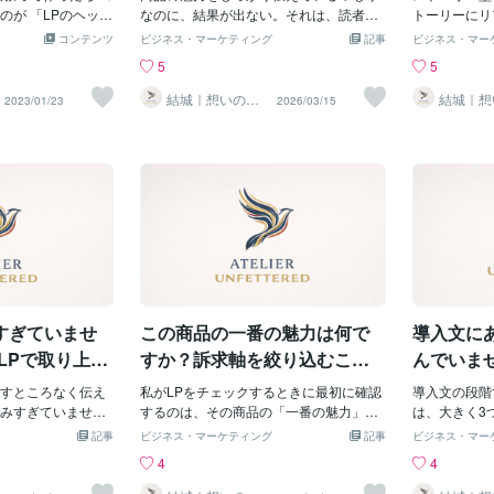
す程度であればラ
し
のが 「LPのヘッダ
デザインを採用し、彼らの心に響くコン
なのに、結果が出ない。それは、読者の
の行動を取る
トーリーにリ
応可能な場合があ
ッダーが良くても コ
テンツを提供することも、LPの改善に寄
悩みやニーズに十分触れていないのが原
の行動には、
いです。LP
コンテンツ
ビジネス・マーケティング
記事
ビジネス・マー
のご希望や資料が
ぱり 読んでもらえ
与します。さらに、ウェブ解析ツールを
因かもしれません。「なんとなくすごそ
用登録、情報
活の延長」に
5
5
。資料が準備中の
ない になります。
活用して訪問者の行動を追跡し、LPの効
う」「なんとなく良さそう」という印象
Pの例は他に
エピソードや
いサイトやその表
むか？登録する
果を定期的に評価することで、必要な調
で終わってしまうのは、もったいないで
えば、イベン
載しても良い
結城｜想いの言
結城｜想
2023/01/23
2026/03/15
りいただけるとス
語化、おまかせ
語化、お
のは何かないか？ を
整を加えることができます。【目標を明
すよ。【顕在ニーズだけでは不十分な理
のイベントの
ラマチックな
ください
ください
※いづれの場合も、
よりよいものが仕
確にする】目標を具体的に設定すること
由】読者の悩みに共感することはもちろ
記載されたL
理由】漫画や
色補正や必要に応
は、LPの効果を高めるために中心となる
ん大事です。でも、顕在ニーズ（表に出
ブセミナーや
ーリー型LP
れております。イ
要素です。訪問者に期待する具体的な行
ている悩みやニーズ）に触れるだけでは
ーションのた
を詰め込もう
等はこちらでご用
動を明確にし、その目標を達成するため
不十分です。読者には、読者本人も自覚
らのLPには
使ったら、あ
素材写真ご提供・
のデザインやコンテンツを選定します。
していない「潜在ニーズ（隠れている悩
介、参加登録
あっという間
複雑なCG合成は別
明確な目標を持つことで、改善の方向性
みやニーズ）」があります。LPも記事LP
イベントやコ
です」「この
だきます。※修正は
が決まり、関係者間でのコミュニケーシ
も、この潜在ニーズに光を当てることが
きを取るよう
んきれいにな
ています。※通常の
ョンもスムーズになります。【シンプル
大切なんです。なぜなら、はっきりと自
リやソフトウ
言われるよう
ですが、お急ぎの
で分かりやすいデザインを採用する】シ
覚していなかった悩みを言語化される
もLPとして
ストーリーは
ンプルなデザインは訪問者が情報を素早
と、人は「この人は自分のことをわかっ
れらのLPに
は向きません
すぎていませ
この商品の一番の魅力は何で
導入文に
く把握しやすくするために効果的です。
てくれた」と心を開きやすくなるから。
ウンロード手
のは「今より
クリアなレイアウト、読
心のバリアが解けて初めて、商品の魅力
プリを
「生活が一変
LPで取り上げ
すか？訴求軸を絞り込むこと
んでいま
やベネフィットが届くんです。【「刺さ
らです。【静
む
がLP設計の出発点
記事LP
すところなく伝え
る構成」は自分事から見えてくる】「な
私がLPをチェックするときに最初に確認
し希望が持て
導入文の段階
みすぎていません
んとなく良さそう」で終わるLPは、多く
するのは、その商品の「一番の魅力」で
のストーリー
は、大きく3
、情報が多ければ良い
の場合、表面的な共感と成分の解説など
す。一番の魅力がわかれば、おのずと読
ません。静か
とがうさんく
記事
ビジネス・マーケティング
記事
ビジネス・マー
せん。情報が多す
で構成されています。広告としての体裁
者のペルソナやそのニーズが見えてきま
少し希望が持
いると思えな
4
4
、途中で離脱されるこ
は整っている。でも、記憶に残らない。
す。逆に言うと、一番の魅力がスッと出
的なストーリ
すぎて読む気
が多すぎると何が
読者の記憶に残るためには、読者の心に
てこないLPは、ペルソナがぶれていた
い。読んでも
の看板です。