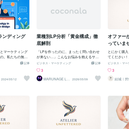
テ業界で話題No.1
Pを作るとき「どん
と思っていないものをPRするのは、骨が
が痛い」だとして。「足腰が痛いの、つ
ない工夫にな
て、こんな悩
上のカルテをもとに
か」は必ず考える
折れるものです。LP作成の工程その1は
らいですよね」「足腰が痛いと、しんど
例】以前、美
かけられて初
スメ」「50種類以
別だけの場合もあ
「その商品・サービスの魅力探し」と言
いですよね。わかります」これは表面的
担当しました
考え始めます
3つの訴求軸が混在
で踏み込んでペル
っても過言ではありません。【実際の制
な共感です。読者に「私のことだ」と思
がりでしたが
ういう解決策
ステ系？医療系？
ある。だから一概
作事例】以前、宅食サービスのLP改修を
ってもらうには、「足腰が痛いとどんな
っていないと
売れないLP
しやすい構造にな
で作り込むのが正
担当しました。既存のLPは、栄養・価
不安・不便があるか」まで踏み込む必要
スです。既存
しまいます。
ランディング
業種別LP分析「黄金構成」徹
オファー
は、訴求軸を「洗
しかし、ペルソナ
格・ボリューム・メニューの豊富さなど
があります。「旅行に行くのをためらっ
ら、以下の3
ときほど、丁
です。結果が出な
複数の魅力を1つのLPで網羅し
てしまう」「動くのが億劫になる」「将
の長さを3分
があるんです
底解剖
っていませ
でペルソナがブレて
来寝たきりになるかもしれない不安」こ
前、クリーム
のセール
レると、誰に届け
とマーケティング
ういった日常の不便や不安に触れたうえ
「LPを作ったのに、まったく問い合わせ
イトを担当し
とにかく購入
になって、結果と
の。私たちの無意
で「わかります、しんどいですよね」と
が来ない…」こんなお悩みを抱えるサー
に悩む女性向
てください！
なくなってしまう
け、アクションを
伝えて、はじめて「私のことだ」と感じ
ビス事業者は少なくありません。 実は、
物エキスを配
「今がチャン
記事
ビジネス・マーケティング
記事
ビジネス・マー
事例】以前、転職
ディングページデ
てもらえるんです。【実際の制作事例】
LPで成果が出ない原因の8割は「業種に
洗えることが
いませんか？
3
3
チェック・リライト
ちょっとした心理
以前、関節・筋肉ケアのサプリメントの
合っていない構成」にあります。 美容サ
Pでは、いき
の結果が出な
LPを確認すると、
て、訪問者を虜に
記事LPを担当しました。ターゲットは、
ロンと、コーチングと、ECショップ。
香りなどの説
原因かもしれ
MARUNAGE LP
結城｜想
2024/05/12
2026/05/09
制作
語化、お
ターゲットにした訴
ジを作る秘訣をご
膝のギシギシ感や体のもたもた感が気に
それぞれLPに必要な要素はまったく違う
が、リライト
みは逆効果】
ください
終盤では「30代の
効果をマスターし
なりはじめた中高年の方です。このLPで
のに、 多くの方が「とりあえずLPを作
ました。商品
つこく売り込
対応できる」とい
味があり、私たち
は、成分の説明や商品の特徴をいきなり
る」状態でリリースしてしまっていま
り伝えるので
よね？それは
いました。典型的
ます。使い方次第
伝えるのではなく、まず読者の日常から
す。 この記事では、LP制作のプロが業種
で、見た目年
す。人は、熱
。「より多くの人
グッと引き寄せる
入りました。「よっこいしょ」「どっこ
別の「刺さる構成」を6業種にわたって徹
ね」という共
つけられる」
う意図はわかりま
・赤：この色はエ
いしょ」という口癖。サッと動けなくな
底分析します。 あなたの業種に合ったLP
と髪の印象が
状態で購入し
20代にも30代にも
効果があり、「買
ってきた感覚。「このまま寝たきりにな
の黄金パターンが、必ず見つかります。
ら、ベネフィ
したものでは
いLPになっていま
加速させます。・
ったらどうしよう」という漠然とした不
■ 第1章：業種を問わないLP黄金法則3つ
した。読者が
ちやすい。L
ットを20代の若手
徴。特にお金関連
安。こういった、ターゲットが日常の中
業種別の話に入る前に、すべての業種に
不安に先に触
ほんのり匂わ