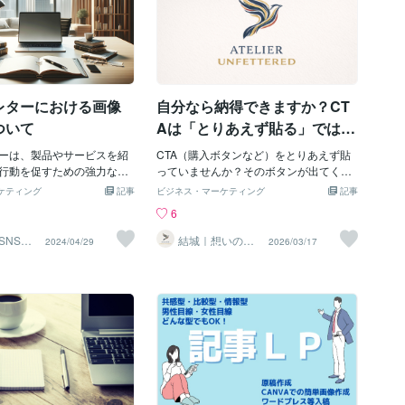
レターにおける画像
自分なら納得できますか？CT
ついて
Aは「とりあえず貼る」では機
能しません
ーは、製品やサービスを紹
CTA（購入ボタンなど）をとりあえず貼
行動を促すための強力なツ
っていませんか？そのボタンが出てくる
の文脈において、視覚的要
までに読者とコミュニケーションが取れ
ケティング
記事
ビジネス・マーケティング
記事
の使用は、メッセージの効
ていないと、ボタンやリンクは単なる飾
6
めることができます。しか
りになってしまいます。【CTAが「飾
用はその目的とターゲット
り」になるLPの共通点】CTAが単なる飾
SNS運
結城｜想いの言
2024/04/29
2026/03/17
｜マー
語化、おまかせ
スに応じて慎重に行う必要
りになっているLPは、そこに至るまでに
ください
〈画像の役割と重要性〉画
読者とのコミュニケーションが十分でな
レターにおいて多くの役割
いことがほとんどです。CTAを押しても
。第一に、製品やサービス
らうには、「人は納得しないと買わな
を視覚的に示すことで、テ
い・ボタンを押さない」という前提に立
を補完します。第二に、読
って、丁寧にコミュニケーションを取る
き、感情に訴えることで、
必要があります。「なぜあなたにこの商
記憶に残りやすくします。
品が必要なのか」「この商品を手にする
な内容や統計を図やグラフ
と何が変わるのか」「今この商品を買う
とで、情報の理解を助ける
と、どんないいことがあるのか」これら