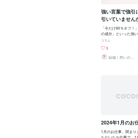
に再設定し、それに合
のサービスで効果絶大
求の方向性も変更。デ
と成長を感じさせる緑
強い言葉で強引
ュで勢いのあるテイス
品にピッタリ。・黄色
もポジ
ブなこの色は、注意を
引いていません
与えます。「もう残り
おける「誠実さ
感を演出人は失うこと
「今だけ90％オフ！
す。この心理を利用し
の成分」といった強い
しないと損！」と感じ
していませんか？強い
コラム
クされる可能性がぐん
が、使い方によっては
3
す。・限定オファー：
と思われてしまうリス
「あと〇個！」という
【強い言葉が多用され
結城｜想いの言
語化、おまかせ
急ぎ足を加速。・タイ
はインパクトがあるし
ください
ウンが見えると、「急
すい。だから多用され
う気持ちが高まります
ね。でも、LPで本当
るから安心！社会的証
「安い！」とか「すご
使ってるものは安心」
ゃない。「この商品は
もの。この群衆心理を
とても良いものですよ
う。・顧客の声：実際
えたいはずです。強い
んのコメントや評価は
とつのテクニックでは
に大きな安心感を与え
過ぎは読者を疲れさせ
掲載：「この製品、テ
いものでも、大きな声
んだよ」と一言加える
れると逆に引いてしま
2024年1月の
頼度が上がります。カ
に必要なのは誠実さと
にフィット誰もが「自
て大切なのは、読者に
1月のお仕事、閉まり
弱
読者の思考を置いてけ
ただいたお仕事で、1