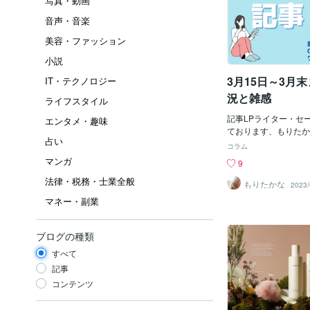
写真・動画
音声・音楽
美容・ファッション
小説
3月15日～3月
IT・テクノロジー
況と雑感
ライフスタイル
記事LPライター・セ
エンタメ・趣味
ております、もりたか
占い
は、3月末納品で、記
コラム
ます。（画像作成・W
マンガ
9
額はご相談に乗ります
法律・税務・士業全般
せ下さい。▼ここから
もりたかな
2023/
近、新商品ローンチに
マネー・副業
を依頼されることが多
れだけ、記事LP・ク
うものが流行ってきて
ブログの種類
ことなのでしょうね。
すべて
のないライターや、景
を無視したライターに
記事
「第三者感」ってどん
コンテンツ
思っています。第三者
らこそ、記事LPライ