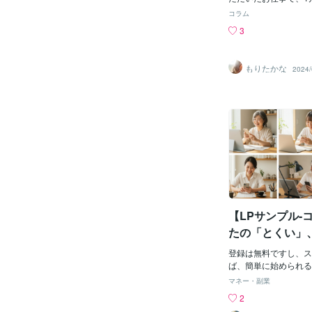
スです。読者が理解・
品まで終わったものな
「買ってみようかな？
コラム
作業は年末までに終え
に、丁寧に説明する必
3
ますが、以下のような
い表現はインパクトが
した。●記事LP・転
やすいです。でも、勢
ル系 2本・スピリチ
ります。実際、長く結
もりたかな
2024/
康食品 1本●LP・
ほど、静かなトーンの
ル系 2本・エステ系
センセーショナルな表
イティングとワイヤー
の不安に丁寧に寄り添
ょこちょことあり、L
Pの寿命は伸びます。
ました。記事LPもL
例】以前、健康食品の
と書けないし、私の記
クライアントから「強
ては「愛せない商品は
いてほしい」という要
かない」と言っていま
ただ、提案されていた
アフィリ案件でない限
触する可能性が高く、
ダクトも、開発販売者
のトーン＆マナーとも
とLPに携わると感じ
ました。そこで、セン
を感じとるには、ヒア
【LPサンプル-
現を使わず、読者の不
月は1本、代理店さん
う言葉で構成するよう
たの「とくい」
に進めたところ、代理
生かしてみませ
ト理解が甘く、1度初
登録は無料ですし、ス
がエンドクライアント
夫、むずかしく
ば、簡単に始められる
させていただいて、も
には、500万人以上(
マネー・副業
た・・・ということが
いますから、「お客さ
2
の代理店さんとは、業
な…」なんて集客の心
も、協業という立場で