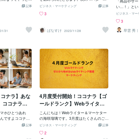
納得したうえで
違いの場所に着地しにくくなります。も
「商品やサー
どもあり、一部、
でそれぞれどう感じますか？①「この本
」と思えるよう
記事
ちろん、少しの寄り道はあっても構いま
ビジネス・マーケティング
記事
い…！」とい
ていたものもあり
を読みなさい」②「ぜひ、この本を読ん
要があります。強
せん。ただ、横道をどこまでも歩き続け
ングを学んでください
3
ビジネス・マー
お仕事をいたしま
でください」③「あなたもこの本を読み
ある分、勢いも出
ないことが大切。構成・骨子の段階で一
ネスであれば
3
職、キャリアコンサ
ましょう」④「この本を読んでみません
いはそのうち弱ま
度立ち止まって、「このゴールで合って
活用すること
ュアル系 1本・健
か？」①に近づくほど、押し付けがまし
果を出しているLP
いるか」を確認する。それだけで、脱線
繋がります。
ばなすけ
早雲 秀
01/31
2023/11/28
転職・キャリアコンサ
く、有無を言わせない迫力があります。
ィング広
ものが多いです。
や迷子はぐっと減ります。【実際の制作
ィングを学ん
マーケタ
 1本最近、LPのラ
逆に④に近づくほど、Noと言いやすいの
現を削って、読者
事例】以前、ピーリング洗顔料のLP構成
とができました。 ライティン
作成のご依頼がち
が感じられます。①のように、強制的に
う。それだけで、L
チェックを担当しました。元のLPはファ
スが必要と思
Pも楽しくなってき
命令されると、「ん？」と防衛本能が働
【実際の制作事
ーストビューから「〇〇成分配合！この
きりお伝えしておき
Pも、商品を愛さない
きます。②は言葉遣いこそ丁寧ですが、
LPを担当した際、
成分は～」と成分の解説が始まる構成に
ティングに必
事LPの先生に至っ
選択の余地を残しておらず、少し無礼に
い言葉で興味を惹
なっていました。成分の解説がメインに
の徹底理解 です。 こんな
、依頼されても書
聞こえるかもしれません。③は命令形で
望がありました。
なっていたため、LPというよりも成分解
・セールスラ
した(笑)よほどの
はないため、興味があれば、抵抗なく受
表現は薬機法に抵
説のSEO記事に近い仕上がりで、途中で
ルスライティ
りは、どんなプロ
け入れられます。しかし、興味がなけれ
またターゲット層
離脱されることがクライアントの悩みで
れるセールス
の思いがあるな～
ば、断るのが億劫で、「重い」という印
合わないと判断し
した。問題は成分の情報量ではなく、構
今回はセール
ます。やはり、思い
象をもつかもしれません。④ならば、嫌
セーショナルな表
成の順番でした。読者への共感とベネフ
書き方と、僕
リングが大事。今
な時には「ごめんなさい、結構です」と
ココナラ】あな
4月度受付開始！ココナラ【ゴ
安に静かに寄り添
ィットの提示を先に置き、そのうえで成
しますので「
のヒアリングのまま
抵抗なく言いやすい。「提案に乗るか乗
提案しま
分の説明につなげる構
を書きたい…
、ココナラで
ールドランク】Webライター
店さんのプロダク
らないかはあなた次第」という選択肢を
存して何回も
んか？ 大丈
が執筆します！
稿を出した後に、私
与えてくれているように聞こえます。こ
マホひとつあれ
こんにちは！Webライター＆マーケター
ます。セール
さまにヒアリング
のように同じ「誘い」の表現でも、トー
ないから。
んですよココナラ
の海咲瑠璃です。3月度はたくさんのご依
ルスライティ
う一度書き直し
ンごとに「丁寧/無礼」「断りやすい/断り
※1)もの人が集まって
頼・お問い合わせありがとうございまし
をユーザーに
記事
ビジネス・マーケティング
記事
発生しました…こ
にくい」が変化する。抵抗なく受け入れ
ん、見つかるか
た！！皆様のおかげで2つランクをUP
的としたライテ
2
務委託というより
やすい表現は、同時に断りやすくなりま
配も、ぐっと軽く
し、ゴールドランクとなれました！今月
と本質を伝え
関わらせていただ
す。コピーライティングにおいては、こ