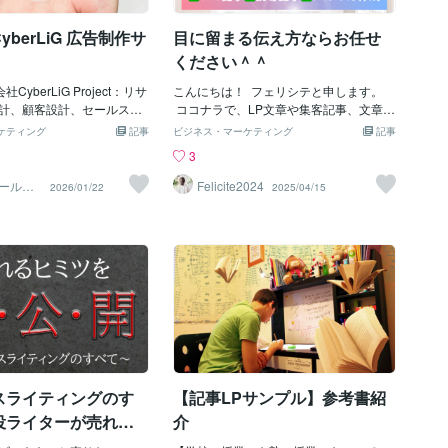
の特徴に説得力を持たせる
てね」のスタンスでアピー
作り変えるつもりで手を入れる】修正地
。結果として、クライアン
きます。【「買ってくれ」
獄を抜け出すには、思い切りが大切で
berLiG 広告制作サ
目に留まる伝え方ならお任せ
なフィードバックをいただ
欲しい！」と思わせる】
す。言葉選びや言い回しだけを直すので
す順番を整えるだけで
いと言わなきゃ売れないの
はなく、まるっと作り変えるつもりで手
ください＾＾
うかもしれません。でも、
を入れる。手間はかかりますが、表面だ
魅力がきちんと伝わってい
社CyberLiG Project：リサ
けを直し続けるより、ずっと早く地獄か
こんにちは！ フェリシテと申します。
方から「欲しい！」と思う
計、顧客設計、セールスコ
ら抜け出せます。【実際の制作事例】以
ココナラで、LP文章や集客記事、文章の
買ってくれ」と言わずに
、クリエイティブディレク
前、新入社員の方が作成したLPのリライ
校正などを承っております。 「せっかく
ケティング
記事
ビジネス・マーケティング
記事
と思わせるために、LP・記
ー開発、ライティング、画
トを担当しました。何度修正をかけても
LPを頼んだけど、文章は自分で用意して
3
ーリー設計があります。購入
CyberLiGよりご依頼をい
納得のいくものができず、私に依頼が回
と言われた…」 「ヒアリングしてくれた
ァーはある意味おまけで
ルインワン美容液「ヴィヴ
ってきたケースです。修正の方向性をヒ
と思ったら、そのまま文章にされてて違
ールス
Felicite2024
2026/01/22
2025/04/15
｜鈴木
事LPの本体は、そこに至るま
の記事LP制作を担当しまし
アリングすると、表現の調整に力を入れ
和感が…」 そんなご相談をいただくこと
ー。そこがしっかりしてい
を前提とした記事型コンテ
ているとのことでした。しかし詳しく見
が増えてきました。 私は、ただ文章
気持ちよく購入ボタンを押
商品の魅力や必要性を自然
ていくと、ペルソナのブレ、訴求の弱
を“整える”のではなく、 “伝わる・売れ
。【実際の制作事例】以
らいながら、購買行動へと
さ、既存商品との差別化が図れていない
る”を意識して、しっかりと設計すること
コンセプトカフェ）の記事L
を目的としたプロジェクト
といった課題が見えてきました。表現を
を大切にしています。 というのも、これ
を担当しました。元の記事L
の悩みや不安に寄り添いなが
磨いても結果が出なかったのは、根本的
までマーケティングの世界に10年以上携
ほしい」「今なら会計20％
めたくなる流れ」と「納得
な構造に問題があったからです。そこ
わり、 数えきれないほどの集客の現場を
メニュー登場！」などのPR
」を両立させた構成を設計
で、ペルソナ設定と構造から見直し、訴
見てきたからこそ、 「言い方ひとつで、
されていましたが、その圧
事としての読みやすさを保
求の方向性を少しずらして既存商品との
成果が大きく変わる」という場面に何度
果に結びついていないケー
ルス要素が不自然に浮かな
差別化を図りました。結果として、一度
も立ち会ってきました。たとえば、 「う
ずオーナーであるクライア
全体の導線を踏まえた言葉
のリライトで形になり、リライトからデ
ちのラーメン、食ってみりゃわかるん
スライティングのす
【記事LPサンプル】参考書紹
ングを行い、コンセプトカ
にも配慮しました。
ザイン修正まで1週間で完了させることが
だ！」という職人気質なラーメン屋さん
リスト
できました。【まとめ：表現より先に
のように、 本当はものすごく良いのに、
役ライターが売れる
介
伝え方のせいで機会を逃す。大事なこと
底解説！