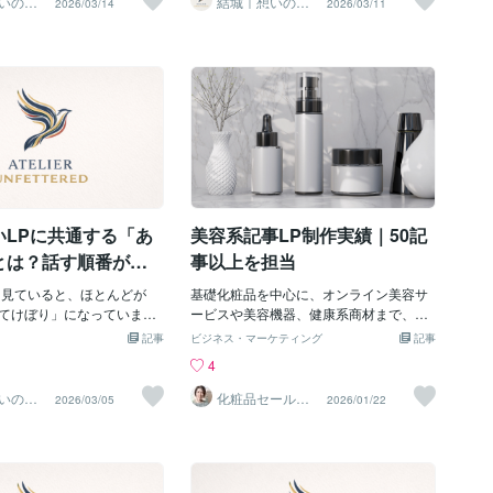
いの言
結城｜想いの言
2026/03/14
2026/03/11
まかせ
語化、おまかせ
事として感じられない。LP
使っていても、導入文が魅力
う。どうしてもページの最後に価格訴求
【ベネフィットと読者のリアルの間に
ください
の人が「自分にもこんな変
離脱されてしまいます。
を持ってくる場合は、途中に「価格を確
「距離」がある】ベネフィット（利益や
もしれない」と思えるよう
報を詰め込みすぎるのはN
認する」などのジャンプボタンを設置し
明るい未来）をいくら伝えても反応が伸
な幸せエピソードがストー
けで商品の良さを伝えよう
ましょう。読者の「早く値段が知りた
びないときは、ベネフィットと読者のリ
考える際のカギになります。
情報を盛り込むのはNGで
い」という気持ちに応えつつ、商品の魅
アルの間に距離があるからかもしれませ
事例】以前、中高生向け学
ことが伝わらなくなるのは
力もしっかり伝える。その両立がポイン
ん。たとえば、フィットネス器具を販売
のストーリーを修正しまし
入文だけで読者が「おなか
トです。【実際の制作事例】以前、漢方
するとして「この器具を使えば、あっと
ーリーは、赤点続出の生徒
なってしまって、次を読ん
薬のLP改修を担当しました。お得なこと
いう間に体が締まって、きれいになれま
たことで成績がどんどん上
ん。記事LP・LPの目的は、
を訴求したいがために、FVに大きく赤文
すよ！」と訴求しても、それが読者の現
ップに→志望校にトップ合
て購入ボタンを押してもら
字で価格が訴求されている状態でした。
状からかけ離れていると心が動かないん
た、という流れでした。夢
です。導入文はゴールでは
訴求軸も価格が中心になっていたため、
です。ベネフィットは、読者がリアルに
いLPに共通する「あ
美容系記事LP制作実績｜50記
はありますが、現実感が薄
購入ボタンまで連れていく
商品本来の魅力である飲みやすさ・処方
想像できるものである必要があります。
分ご
す。【離脱パターン別の改
のこだわり・製造工場の安全性が伝わり
「あっという間に体が締まる」のではな
とは？話す順番が結
事以上を担当
導入文で離脱されることが
く「スキマ時間に運動できるから、運動
る 】
の3点を見直してみてくださ
を見ていると、ほとんどが
不足解消に役立ちますよ」といった訴求
基礎化粧品を中心に、オンライン美容サ
あることがうさんくさい→
てけぼり」になっていま
の方が刺さる人は多い。極端なベネフィ
ービスや美容機器、健康系商材まで、美
報を盛り込む・自分向けに
のLPは大丈夫ですか？人間は
ットは、うさんくさく感じられてしまう
容系記事LPを50記事以上制作してきまし
記事
ビジネス・マーケティング
記事
と思えない→潜在ニーズに
えないと納得しません。だ
ものでもあります。【潜在ニーズにスポ
た。 ▽制作実績ジャンル（一部） ・エイ
4
む気になれない→短く・簡
をする順番が大事なんで
ットを当てる】読者には、表面的な悩み
ジングケア美容液 ・ビタミンC美容液 ・
く少し工夫するだけで、最
商品の魅力やすごさを語っ
（顕在ニーズ）の奥に、本当に叶えたい
シミケアクリーム ・CICAクリーム ・ク
いの言
化粧品セールス
2026/03/05
2026/01/22
まかせ
ライター｜鈴木
かなくても、導入文だけで
って本当に自分に必要？」
こと（潜在ニーズ）が隠れています。
レンジング ・炭酸洗顔 ・保湿美容液 ・
明日香
いやすくなります。また、
散臭い……」と思われてし
「スリムになりたい」は顕在ニーズで
制汗クリーム ・化粧品再購入者向けキャ
に購入ボタンを置いておく
いきなり「この商品すごい
す。でも、スリムになって何がしたいの
ンペーン ・美容オンラインサービス ・ジ
の手です。導入文だけで興
熱く語られたら、少し身構
か——「もっとおしゃれを楽しみたい」
ム ・シャンプー／トリートメント ・美容
れた読者を、その場で逃さ
LPも同じです。「もしかし
「自信を持って出かけたい」——という
スチーマー ・ウルトラファインバブルシ