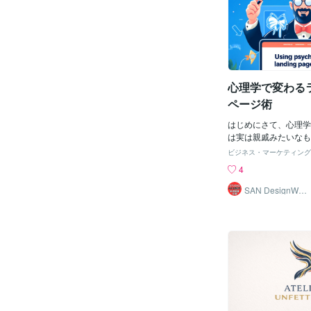
た。既存のLPは「エス
「ブレ」は別の話】L
メニュー」「7万件以
な人に見てもらいたい
誕生したドクターズコ
と思います。年齢や性
上の美容成分」という
れば、具体的な悩みま
しており、読者が「エ
ソナを設定することも
美容成分系？」と混乱
に「ペルソナはここま
心理学で変わる
っていました。改修で
解」とは言えません。
のブレとなると話は別
ページ術
いLPの多くは、途中
います。ペルソナがブ
はじめにさて、心理学
たい商品なのかが曖昧
は実は親戚みたいなも
して誰にも強く刺さら
識にさりげなく話しか
ビジネス・マーケティング
んです。【実際の制作
促す技術、それがラン
4
エージェントのLPの
ザインです。今回は、
を担当しました。元の
学のテクニックを使っ
SAN DesignWeb
制作
冒頭は20代の若手を
するランディングペー
求になっていたのに、
紹介します。色の心理
ハイキャリア人材にも
よう色にはそれぞれ意
う内容が混ざり込んで
の感情に直接話しかけ
なペルソナのブレです
で、訪問者の気持ちを
に刺さるように」とい
ことができるんです。
す。でも結果として、
ネルギーと行動を促す
中途半端にしか届かな
いたい！」の気持ちを
した。そこで、ターゲ
青：静けさと信頼の象