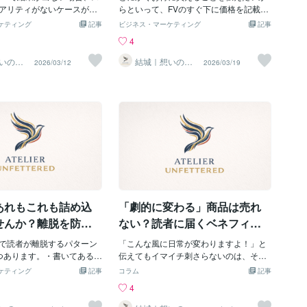
るクライアント様はそんなにいません。
ように促す場所であり、そ
アリティがないケースが多
らといって、FVのすぐ下に価格を記載し
市場の動向を見て、現状は5万円で、もう
製品の購入、サービスの利
はあくまでも「読者の日常生
ていませんか？その位置に価格を置いて
ケティング
記事
ビジネス・マーケティング
記事
ちょっと売れっ子になれたら15万円まで
の提供などが含まれます。L
あるべきもので、一発逆転
しまうと、読者の注意が価格にすべて引
4
引き上げたいです(笑)が、最近、他のク
もたくさんあります。たと
シンデレラストーリーを掲
っ張られてしまい、商品の魅力が伝わり
ラウドソーシングでも記事LPの依頼を見
トの招待状を送る際に、そ
反応は得られません。【ド
ません。結果として、買ってもらえな
いの言
結城｜想いの言
2026/03/12
2026/03/19
るのですが、1本5000円～1万円くらいの
まかせ
語化、おまかせ
詳細や参加登録フォームが
ストーリーがLPに向かない
い・売れないLP・記事LPになってしまい
ください
ものが多くてびっくりします。結果、記
Pが使われます。また、ウェ
小説が好きな人ほど、スト
ます。【お得感は「タイミング」で決ま
事LPがブームになりすぎて、記事LPの価
オンラインコースのプロモ
にドラマチックなストーリー
る】お得な価格をアピールすることは悪
値と単価を知らない発注者の元に、1本5
めのLPも一般的です。これ
とします。「このサプリを
いことではありません。しかし、タイミ
000円でもやってしまうSEOライターが
、イベントの内容や講師紹
こがれの人に告白されて、
ングが早すぎるとお得感が薄まってしま
参入してきてるんですよね…記事LPって
方法が記載され、訪問者が
に結婚して、今とても幸せ
います。商品の魅力をきちんと伝えたう
2000文字くらいなので、文字単価にした
ースに参加するための手続
化粧品を使ったら、どんど
えで「こんなに良い商品が、今ならこの
ら2.5円と、クラウドソーシングにいるS
促されます。さらに、アプ
って"整形したの？"なんて
値段で買えるんですよ！お得ですよ
EOライターからすれば結構高い！って思
ェアのダウンロードページ
になりました」こういった
ね！？」と伝えてはじめて、読者は「買
いますよね。実際、記事LＰって誰
機能する場合があります。こ
夢のあるものですが、LPに
ってみようかな」と思います。どんな商
は、アプリの特長や利点、ダ
。なぜなら、読者が欲しい
品なのかをきちんと伝えないまま価格だ
あれもこれも詰め込
「劇的に変わる」商品は売れ
順が記載され、訪問者がア
少し良い日常」であり、
けを伝えても、値段を理由に買う読者は
するアイテム」ではないか
稀です。価格を提示するタイミングは、
せんか？離脱を防ぐ
ない？読者に届くベネフィッ
かで、穏やかで、ほんの少
読者に商品の良さがひと通り伝わった後
導入文の設計
トの距離感の話
るストーリーがベスト】LP
で読者が離脱するパターン
がベストです。「こんなに良い商品が、
「こんな風に日常が変わりますよ！」と
は、劇的である必要はあり
つあります。・書いてあるこ
この値段で手に入るなんてお得だ」と思
伝えてもイマイチ刺さらないのは、それ
で、穏やかで、でもほんの
さい・自分向けに書かれて
わせられれば、成果につながります。
がリアリティをもって受け止められてい
ケティング
記事
コラム
記事
てる内容がベストです。劇
い・導入文が長すぎ・難し
【価格訴求が遅すぎる場合の対策】一方
ないからです。「本当に変わるかもしれ
4
ーは、自分ごとになりにく
になれない導入文は記事LP
で、価格を出すタイミングが遅すぎる
ない」という期待があって初めて、人は
心のどこかでブレーキがか
どんなにビジュアルの良い
と、そこに至るまでに離脱されてしま
CTA（購入ボタンなど）を押します。