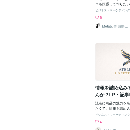
とにウェブ用に作り直
コも頑張って作りたい
イト構成の価格でご対
ーの下」 せっかくヘ
ビジネス・マーケティング
りますので、だいたい
コがダメダメならやっ
6
あればお送りください
ない、登録してもらえ
場合は、参考にされた
自分でもこの内容で読
Meta広告 戦略マ
現に近い画像などを送
ーケター しぃ～
か？ 足りていないも
ま
ムーズで助かります。
考えながら作成すると
支給いただいた写真の
上がります。
じた合成処理等は含ま
メージ写真や素材写真
意いたします。（有料
軽微なAI合成含む）※
途お見積りさせていた
3往復までを目安とし
制作期間は一ヶ月前後
場合はご相談ください
情報を詰め込み
んか？LP・記事
る魅力は絞り込
読者に商品の魅力を余
たくて、情報を詰め込
か？LP・記事LPは
ビジネス・マーケティング
というものではありま
4
ぎるLP・記事LPは
とも多いです。【情報