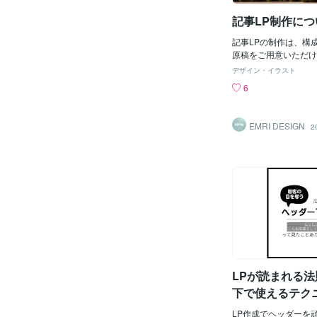
はない「ベネフィット
記事LP制作につ
届けできるように精進
と、新商品ローンチだ
記事LPの制作は、構
い」ということも結構
原稿をご用意いただけ
事LPで口コミがない
おります。ヒアリング
広告を回す前にSNS
デザイン・イラスト
ティング自体は専門と
オンラインのPR施策
6
め、文章作成を含むご
かないと、CPAにか
かねます。いただいた
まずは広告を回す前に
に、スマートフォン最
とはやっておく、とい
EMRI DESIGN
2
識したビジュアル設計
思います。・・・と、
線）の配置など、見や
的なアドバイスもして
デザイン面での制作は
ーカーさんからのご依
安記事LPの料金は、
を回したいと言われる
図解・説明ビジュアル
ちょっとアドバイスさ
動いたします。おおよ
ます。（これで平行し
とおりです。ライト構
始めるクライアント様
情報整理のビジュアル
単に記事LPを書くだ
85,000円〜図解・
わらせていいただいた
（目安：図解や情報整
れるようにしていきた
以上）……100,00
す。例え、その結果、
大（10,000文字前
LPが読まれる
とになったとしても、
……120,000円〜15
ムダなお
下で使えるテク
のビジュアルが3点以
リュームが少ない、簡
LP作成でヘッダーを