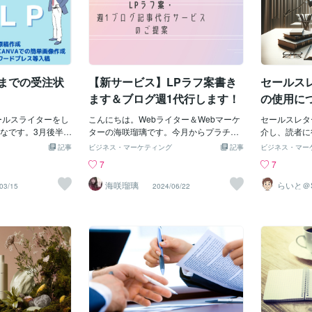
末までの受注状
【新サービス】LPラフ案書き
セールス
ます＆ブログ週1代行します！
の使用に
ールスライターをし
こんにちは。Webライター＆Webマーケ
セールスレタ
なです。3月後半
ターの海咲瑠璃です。今月からプラチナ
介し、読者に
事LP1本お受けでき
ランクになりました！ただいま、手が空
ールです。こ
記事
ビジネス・マーケティング
記事
ビジネス・マー
P入稿まで含む）金
いてます♪比較的早く納品できるので、
素、特に画像
7
7
。お気軽にお問合
新サービスをご紹介します。LPラフ案の
果を大いに高
雑感です。▼最
み3万円のサービスです！デザインもご希
し、画像の使
海咲瑠璃
らいと＠
03/15
2024/06/22
用代行屋
伴う記事LPの作成
望の場合、私が協業しているWebデザイ
オーディエン
ケター
くなりました。そ
ナーへと依頼するため、12万円で承れま
があります。
ッションページとい
す。ラフ案でもセールスライティングや
像はセールス
いる、、、という
商品の写真、Webデザイナーへボタンの
を果たします
今後、テクニック
イメージ画像を設置するので丸投げでき
の特徴や利益
品表示法・薬機法
るところまでやります♪「LPを使って商
キストの説明
よる、記事LPの
品を売りたい！」「LPライティングの代
者の注意を引
どん薄れていくと
行をしてほしい！」という方はお声がけ
メッセージの
感が薄れているか
ください。まとめて10記事のサービスで
また、専門的
ターとして、本LPに
すが、１記事からでも可能です！ジャン
で表現するこ