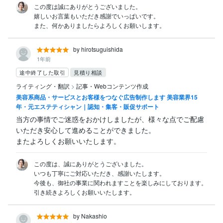
この度は誠にありがとうございました。

嬉しいお言葉もいただき感謝でいっぱいです。

また、何かありましたらよろしくお願いします。
by hirotsuguishida
1年前
途中終了した取引
見積り相談
ライティング・翻訳
>
記事・Webコンテンツ作成
美容系商品・サービスとお客様をつなぐ広告制作します 美容業界15
年・元エステティシャン｜認知・集客・販促サポート
当方の事情でご迷惑をおかけしましたが、様々な点でご配慮
いただき安心して進めることができました。

またよろしくお願いいたします。
この度は、誠にありがとうございました。

いつも丁寧にご対応いただき、感謝いたします。

今後も、御社の事業に関われますことを楽しみにしております。

引き続きよろしくお願いいたします。
by Nakashio