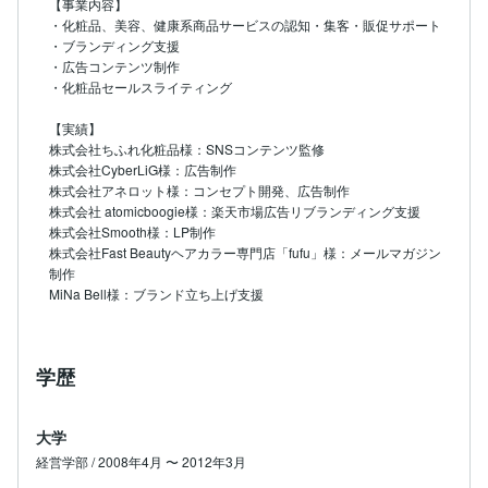
【事業内容】

・化粧品、美容、健康系商品サービスの認知・集客・販促サポート

・ブランディング支援

・広告コンテンツ制作

・化粧品セールスライティング

【実績】

株式会社ちふれ化粧品様：SNSコンテンツ監修

株式会社CyberLiG様：広告制作

株式会社アネロット様：コンセプト開発、広告制作

株式会社 atomicboogie様：楽天市場広告リブランディング支援

株式会社Smooth様：LP制作

株式会社Fast Beautyヘアカラー専門店「fufu」様：メールマガジン
制作

MiNa Bell様：ブランド立ち上げ支援
学歴
大学
経営学部 / 2008年4月 〜 2012年3月