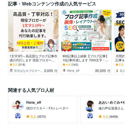
記事・Webコンテンツ作成の人気サービス
1文字3円～高品質なブログ記事作
900記事以上経験【ブログ記事】
月間25万
成の代行します 現役ブロガーが
10記事作成します 7000文字・ワ
記事を執
あなたの「書いてほしい」記事を
ードプレス入稿可！キーワード選
価格！W
5.0
(318)
4.9
(163)
5.0
(33
作成
定・画像全込み
字数自由
3,000
35,000
宮古はな☺︎ブロガーでライター
Hana_aff
円
円
関連する人気プロ人材
Hana_aff
あおい めぐみ✴︎魂...
SEOマスター・FXトレーダー
魂の声伝達屋さん
5.0
(3570)
5.0
(8458)