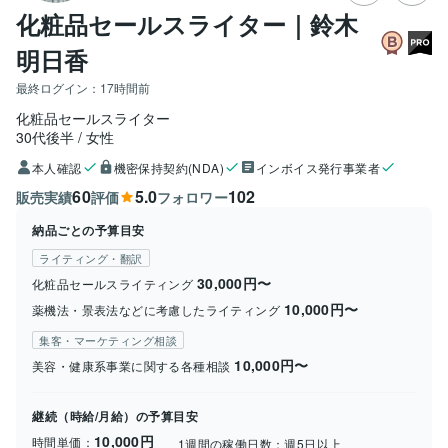
化粧品セールスライター｜鈴木
明日香
最終ログイン：
17時間前
化粧品セールスライター
30代後半
女性
本人確認
機密保持契約(NDA)
インボイス発行事業者
60
5.0
102
販売実績
評価
フォロワー
納品ごとの予算目安
ライティング・翻訳
30,000円〜
化粧品セールスライティング
10,000円〜
薬機法・景表法などに考慮したライティング
集客・マーケティング相談
10,000円〜
美容・健康系事業に関する各種相談
継続（時給/月給）の予算目安
10,000円
時間単価：
1週間の稼働日数：
週5日以上