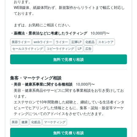
おります。

WEB媒体、紙媒体問わず、新規製作からリライトまで幅広く対応し
ております。

まずは、お気軽にご相談ください。
・薬機法・景表法などに考慮したライティング
10,000円〜
美容ライター
webライター
ライター
記事LP
化粧品
スキンケア
セールスライティング
コピーライティング
LP
広告
無料で見積り相談
集客・マーケティング相談
・美容・健康系事業に関する各種相談
10,000円〜
美容・健康系商品やサービスに関する事業相談をお引き受けしてお
ります。

エステサロンで10年間勤務した経験と、継続している生活者インタ
ビューでヒアリングした情報とともに、集客・認知・販促等マーケ
ティングについてのアドバイスをさせていただきます。
美容
健康
化粧品
マーケティング
無料で見積り相談