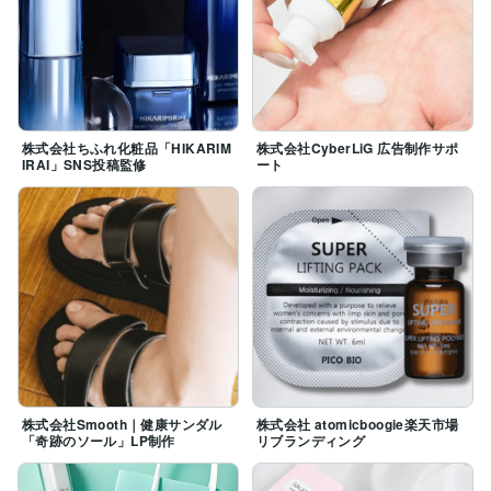
・デザイナーとの進行　など

▶Web媒体

ランディングページ/記事型広告/ホームページ/SNS/Am
azon商品ページ/楽天市場商品ページ/EC/メルマガ/ステ
ップメール/オウンドメディア/バナー/ブランドストーリ
ー/インタビューなど

株式会社ちふれ化粧品「HIKARIM
株式会社CyberLiG 広告制作サポ
IRAI」SNS投稿監修
ート
▶紙媒体

パンフレット/チラシ/店内POP/リーフレット/会報誌/営
業資料/展示会資料/スタッフ向け資料/商品同梱物など

▶使用ツール

Canva/Googleドキュメント/WordPress/Squad beyond/
Figma/STUDIO/ペライチ/UTAGEなど

ご要望に合わせて対応します。お気軽にご相談くださ
い。
株式会社Smooth｜健康サンダル
株式会社 atomicboogie楽天市場
「奇跡のソール」LP制作
リブランディング