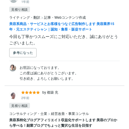
1年前
見積り相談
ライティング・翻訳
>
記事・Webコンテンツ作成
美容系商品・サービスとお客様をつなぐ広告制作します 美容業界15
年・元エステティシャン｜認知・集客・販促サポート
今回も丁寧かつスムーズにご対応いただき、誠にありがとう
ございました。
参考になった
お世話になっております。

この度は誠にありがとうございます。

引き続き、よろしくお願いします。
by 都築 充
2年前
見積り相談
コンサルティング・士業
>
経営改善・事業コンサル
美容系特化ブログアフィリエイト収益化サポートします 美容のプロか
ら学べる！副業ブログでちょっと贅沢な生活を目指す