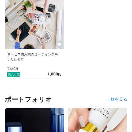
・記事型広告制作80件以上

・中学校にて外部講師として授業を担当

https://coconala.com/users/2261011/portfolios
【ご依頼いただけること】

商品やサービスのブランディング支援から、コンテンツ
の設計、構成、文章、デザイン、入稿、完成、運用まで
担当します。

サービス購入前のミーティングを
「どのように認知を広げたらよいか」「集客のために何
いたします
を作るべきか」「魅力をどのように伝えたらよいか」と
0
実績
件
いう段階からのご相談も可能です。

1,000
円
購入可能
・商品サービスの強み整理

・ターゲット、訴求軸設計

・競合、市場調査

ポートフォリオ
・適した媒体や導線の提案

一覧を見る
・コンテンツ全体の構成

・薬機法など各種法律に配慮したライティング

・セールスライティング

・インタビュー取材

・Canvaを使用したデザイン

・WordPress、Squad beyondなどへの入稿
