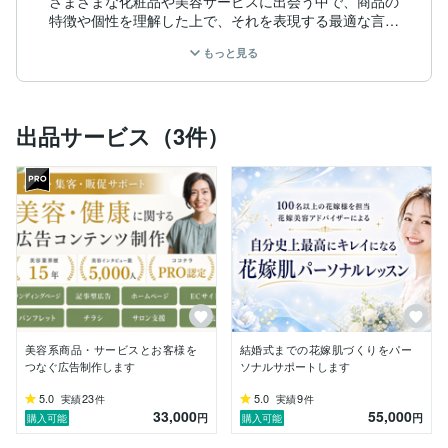
さまざまな化粧品や美容サービスに出会う中で、商品の
特徴や個性を理解した上で、それを表現する最適な言葉
を届け、人と商品をつなぐことで、世の中を「幸せ」で
もっと見る
満たしたい。との想いから独立。

化粧品・美容・健康系の商品サービスの認知・集客・販
促をサポートするため、ブランディング支援や広告コン
テンツ制作、導線構築などを幅広く担当。心と体に寄り
出品サービス（3件）
添った、ウェルネスライフを大切にしている。

♦資格

薬機法管理者 | YMAA認証マーク取得 | ベビーマッサー
ジセラピスト

【実績】

・株式会社ちふれ化粧品「HIKARIMIRAI」SNS投稿監
修

・サイバーエージェントグループ関連企業様担当

・レビュー数1,800件・評価4.5の化粧品ブランド楽天市
場コンテンツ制作

美容系商品・サービスとお客様を
結婚式までの花嫁肌づくりをパー
・大手ヘアカラー専門店メールマガジン制作

つなぐ広告制作します
ソナルサポートします
・累計販売数2,000個以上健康グッズのランディングペ
ージを制作

5.0
23
5.0
9
実績
件
実績
件
33,000
55,000
・大手美容医療クリニックのオウンドメディアコラム制
円
円
購入可能
購入可能
作
