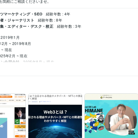
お気軽にご相談くださいませ。
ンツマーケティング・SEO
経験年数 : 4年
記者・ジャーナリスト
経験年数 : 8年
 編集・エディター・デスク・校正
経験年数 : 3年
 2019年1月
年2月 ~ 2019年8月
 ~ 現在
025年2月 ~ 現在
ョン合同会社
2025年8月 ~ 現在
平成22年度徳島大学附属図書館読書週間「読書感想文」入選
地方新聞社編集局
ラ総販売数300件達成
平成24年度徳島大学附属図書館読書週間「読書感想文」
年 : 2009年
許
取得年 : 2010年
: 2013年
019年
020年
年
取得年 : 2025年