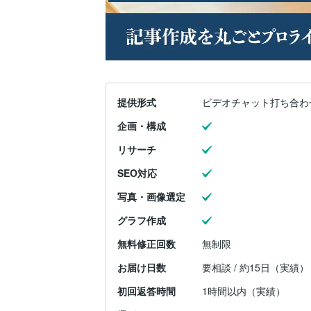
提供形式
ビデオチャット打ち合わ
企画・構成
リサーチ
SEO対応
写真・画像選定
グラフ作成
無料修正回数
無制限
お届け日数
要相談 / 約15日（実績）
初回返答時間
1時間以内（実績）