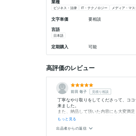
業種
ビジネス・法律
IT・テクノロジー
メディア・マス
文字単価
要相談
言語
日本語
定期購入
可能
高評価のレビュー
前田 敬子
見積り相談
丁寧なやり取りをしてくださって、ココ
来ました。
また、納品して頂いた内容にも大変満足
機会がございましたら、再度依頼をお願
もっと見る
出品者からの返信