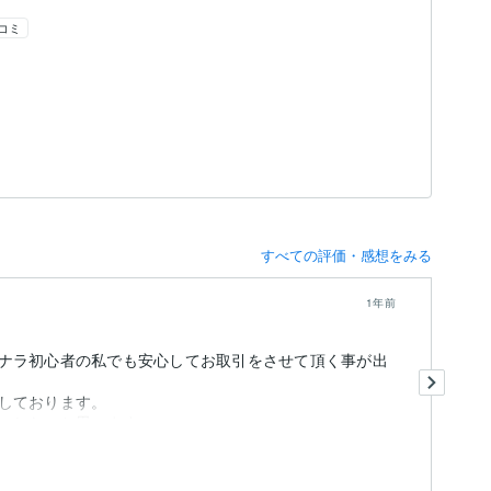
コミ
すべての評価・感想をみる
1年前
ナラ初心者の私でも安心してお取引をさせて頂く事が出
と
じ
しております。
今
いしたいと思います。
出