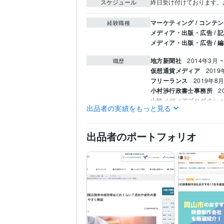
スケジュール
終日受け付けております。
マーケティング / コンテ
経験職種
メディア・出版・広告 / 
メディア・出版・広告 /
地方新聞社
2014年3月 ~
職歴
仮想通貨メディア
2019
フリーランス
2019年8月
小村渉行政書士事務所
2
山陰メディアプロダクシ
出品者の実績をもっと見る
地方新聞社編集局奨励賞
受賞歴
販売数200件達成
ココナ
出品者のポートフォリオ
実用英語技能検定2級
取得
資格・検定
普通自動車第一種運転免
高等学校教諭免許
取得年 
ITパスポート
取得年 : 2
3級FP技能士
取得年 : 2
行政書士
取得年 : 2024
ビジネス実務法務検定2級