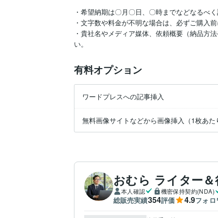
・希望納期は〇月〇日、〇時までなどなるべく
・文字数や料金が不明な場合は、必ずご購入前
・貴社名やメディア媒体、依頼概要（納品方法
有料オプション
ワードプレスへの記事挿入
無料画像サイトなどから画像挿入（1枚あた
おむら ライター＆
本人確認
機密保持契約(NDA)
354
4.9
総販売実績
評価
フォロ