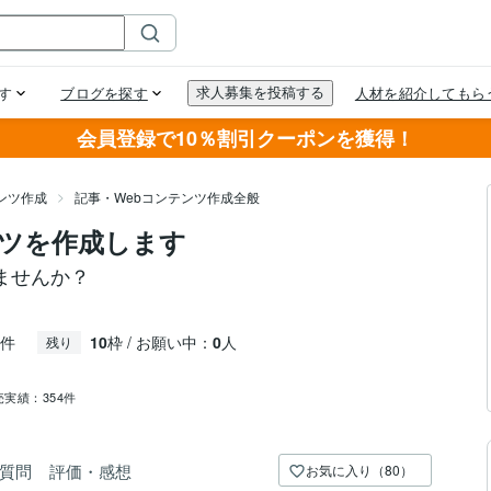
会員登録で10％割引クーポンを獲得！
ンツ作成
記事・Webコンテンツ作成全般
ツを作成します
ませんか？
件
10
枠 / お願い中：
0
人
残り
売実績：
354件
質問
評価・感想
お気に入り（80）