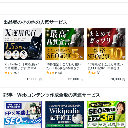
得意分野
ライティング・翻訳
ブログ、コラム記事作成
ワードプレスへの無料入稿
キーワード選定無料対応
X運用
X長文記事
出品者のその他の人気サービス
ブログ 記事作成
X運用
マーケティング
X（Twitter）｜60投稿＋1
10枠限定｜こだわり抜い
10枠限定｜こだわり抜い
カ月運用します 文章＆X
たSEO記事を5本書きます
たSEO記事10本書きます
のプロによるポスト作成
WP入稿無料！キーワー
KW選定、構成、執筆、装
5.0
(97)
5.0
(442)
5.0
(3)
と運用をお手ごろ価格で
ド、構成、SEO対策も丸
飾、画像、WP入稿まで全
15,000
35,000
70,000
お届け！
ごとお任せ！
てお任せ！
円
円
円
記事・Webコンテンツ作成全般の関連サービス