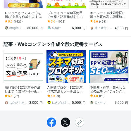
ロジックとセンスで"心を
プロライターがAI不使用
キーワードや検索意図に
掴む"文章を作成します あ
で文章・記事作成をしま
沿った質の高い記事執筆
なたの「実現したい未
す ホームページ、アフィ
します ランキング1位獲得
5.0
(1520)
5.0
(1002)
5.0
(464)
来」を叶えるための渾身
リエイト、ゲーム記事な
済ライター、出版賞受賞
30,000
6,000
4,000
のライティング
ども楽しく執筆中！
ライターが心をこめて
emiglia（エミリア）
妖精社
井上歳行｜SEO対策×Webライティング
円
円
円
記事・Webコンテンツ作成全般の定番サービス
高品質のSEO記事を作成
AI副業ブログ｜SEO記事
不動産・住宅・暮らしな
します １文字3円～/画像
作成方法とツール渡しま
どの記事ライティングし
とワードプレス直接入稿
す 【コピペも簡単】初心
ます SEO対策◎まとめて
5.0
(27)
5.0
(9)
4.8
(26)
も可能です！
者や主婦がライター経験
依頼もOK！高品質記事納
3,000
5,000
7,500
ナシで検索上位表示
品します
しかぴ │ webライター×デザイナー
にきざわ＠収益化できるブログサイト制作
みやへい
円
円
円