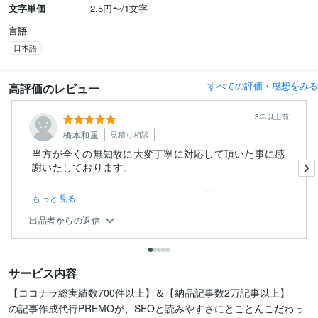
文字単価
2.5円〜/1文字
言語
日本語
すべての評価・感想をみる
高評価のレビュー
3年以上前
橋本和重
見積り相談
当方が全くの無知故に大変丁寧に対応して頂いた事に感
謝いたしております。
お願いいたしましたブログのテーマに関し、かなり...
もっと見る
出品者からの返信
サービス内容
【ココナラ総実績数700件以上】＆【納品記事数2万記事以上】

の記事作成代行PREMOが、SEOと読みやすさにとことんこだわっ