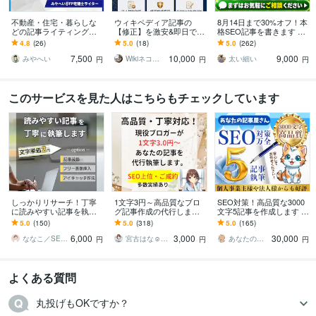
不動産・住宅・暮らしな
ウィキペディア記事の
8月14日まで30%オフ！本
どの記事ライティングし
【修正】を激安&即日でし
格SEO記事を書きます レ
ます SEO対策◎まとめて
ます 【最安 】Wikipediaを
ビュー高評価5.0！スピー
4.8
(26)
5.0
(18)
5.0
(262)
依頼もOK！高品質記事納
強力なSEO•LLMOツール
ディな納品！まとめ割引
7,500
10,000
9,000
品します
に
あり！
みやへい
Wikiネコ＠ウィキぺディアの専門家
太い細い
円
円
円
このサービスを見た人はこちらもチェックしています
しっかりリサーチ！丁寧
1文字3円～高品質なブロ
SEO対策！高品質な3000
に読みやすい記事を執筆
グ記事作成の代行します
文字5記事を作成します プ
します 【SEO】と【読み
現役ブロガーがあなたの
ロがSEO対策記事を丁寧
5.0
(150)
5.0
(318)
5.0
(165)
やすさ】にこだわった記
「書いてほしい」記事を
に作成！KW提案やWP入
6,000
3,000
30,000
事に仕上げます
作成
稿も無料！
ななこ／SEOライター
宮古はな☺︎ブロガーでライター
あなたの記事屋さん
円
円
円
よくある質問
丸投げもOKですか？