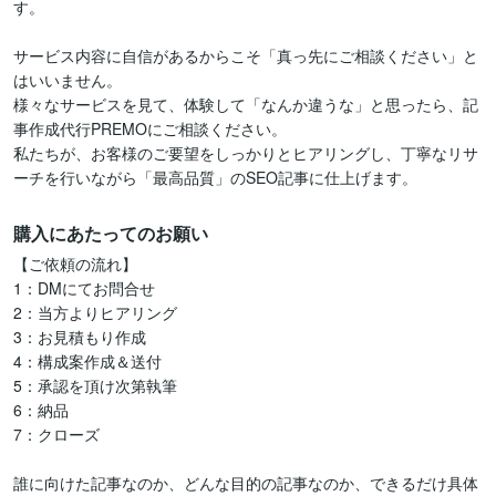
す。

サービス内容に自信があるからこそ「真っ先にご相談ください」と
はいいません。

様々なサービスを見て、体験して「なんか違うな」と思ったら、記
事作成代行PREMOにご相談ください。

私たちが、お客様のご要望をしっかりとヒアリングし、丁寧なリサ
購入にあたってのお願い
【ご依頼の流れ】

1：DMにてお問合せ

2：当方よりヒアリング

3：お見積もり作成

4：構成案作成＆送付

5：承認を頂け次第執筆

6：納品

7：クローズ

誰に向けた記事なのか、どんな目的の記事なのか、できるだけ具体