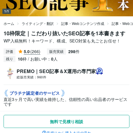
1/1
ホーム
ライティング・翻訳
記事・Webコンテンツ作成
記事・Web
10枠限定｜こだわり抜いたSEO記事を1本書きます
WP入稿無料！キーワード、構成、SEO対策も丸ごとお任せ！
5.0
(266)
298
件
評価
販売実績
10
枠 / お願い中：
0
人
残り
PREMO｜SEO記事＆X運用の専門家
総販売実績：
960件
プラチナ認定者の
サービス
直近3ヶ月で高い実績を維持した、信頼性の高い出品者のサービス
です
無料で見積り相談
見積りから購入までの流れ