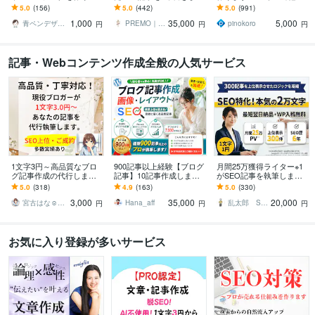
す 正確、丁寧、素早く、
WP入稿無料！キーワー
に差を付ける、信頼＆本
5.0
(156)
5.0
(442)
5.0
(991)
トレース！Aiデータ作成お
ド、構成、SEO対策も丸
物のパワーポイント資料
1,000
35,000
5,000
任せください
ごとお任せ！
青ペンデザイン
PREMO｜SEO記事＆X運用の専門家
pinokoro
円
円
円
記事・Webコンテンツ作成全般の人気サービス
1文字3円～高品質なブロ
900記事以上経験【ブログ
月間25万獲得ライター※1
グ記事作成の代行します
記事】10記事作成します
がSEO記事を執筆します
現役ブロガーがあなたの
7000文字・ワードプレス
1文字1円の低価格！WP入
5.0
(318)
4.9
(163)
5.0
(330)
「書いてほしい」記事を
入稿可！キーワード選
稿無料！記事数・文字数
3,000
35,000
20,000
作成
定・画像全込み
自由！
宮古はな☺︎ブロガーでライター
Hana_aff
乱太郎 SEOライター
円
円
円
お気に入り登録が多いサービス