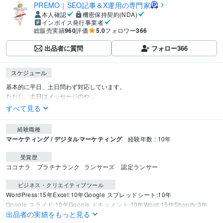
PREMO｜SEO記事＆X運用の専門家
本人確認
機密保持契約(NDA)
インボイス発行事業者
総販売実績
960
評価
5.0
フォロワー
366
出品者に質問
フォロー
366
スケジュール
基本的に平日、土日問わず対応しています。

ただし、土日はメッセージのや...
すべて見る
経験職種
マーケティング / デジタルマーケティング
経験年数 : 10年
受賞歴
ココナラ　プラチナランク
ランサーズ　認定ランサー
ビジネス・クリエイティブツール
WordPress:15年
Excel:10年
Google スプレッドシート:10年
Google スライド:10年
Google ドキュメント:10年
Word:15年
Shopify:3年
出品者の実績をもっと見る
Google Search Console:15年
ChatGPT:3年