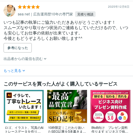
2025年12月6日
sea net｜広告運用歴10年の専門家
見積り相談
いつも記事の執筆にご協力いただきありがとうございます！

スムーズなやり取りかつ状況のご連絡もしていただけるので、いつ
も安心してお仕事の依頼が出来ています。

今後ともどうぞよろしくお願い致します^^
参考になった
出品者からの返信を読む
もっと見る
このサービスを買った人がよく購入しているサービス
ロゴ、イラスト、写真のAi
10枠限定｜こだわり抜い
BtoB向け プレゼン資料
トレースデータを作りま
たSEO記事を5本書きます
作ります ビジネスで他社