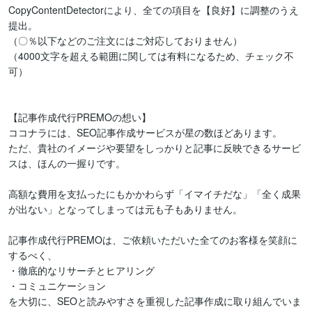
CopyContentDetectorにより、全ての項目を【良好】に調整のうえ
提出。

（〇％以下などのご注文にはご対応しておりません）

（4000文字を超える範囲に関しては有料になるため、チェック不
可）

【記事作成代行PREMOの想い】

ココナラには、SEO記事作成サービスが星の数ほどあります。

ただ、貴社のイメージや要望をしっかりと記事に反映できるサービ
スは、ほんの一握りです。

高額な費用を支払ったにもかかわらず「イマイチだな」「全く成果
が出ない」となってしまっては元も子もありません。

記事作成代行PREMOは、ご依頼いただいた全てのお客様を笑顔に
するべく、

・徹底的なリサーチとヒアリング

・コミュニケーション

を大切に、SEOと読みやすさを重視した記事作成に取り組んでいま