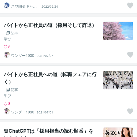
スワ朗＠キャリ
2022/06/24
アコンサルタン
ト
バイトから正社員の道（採用そして辞退）
記事
学び
8
ワンダー1030
2021/07/07
バイトから正社員への道（転職フェアに行
く）
記事
学び
8
ワンダー1030
2021/07/01
🚨ChatGPTは「採用担当の読む順番」を