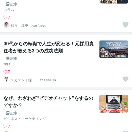
記事
コラム
7
和泉 淳史
2025/08/29
40代からの転職で人生が変わる！元採用責
任者が教える3つの成功法則
記事
学び
7
スガケン｜採用
2025/01/19
者の心をがっち
り掴む転職術
なぜ、わざわざ“ビデオチャット”をするの
ですか？
記事
ビジネス・マーケティング
7