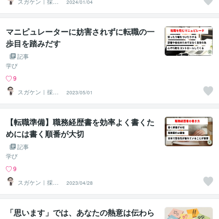
スガケン｜採用
2024/01/04
者の心をがっち
り掴む転職術
マニピュレーターに妨害されずに転職の一
歩目を踏みだす
記事
学び
9
スガケン｜採用
2023/05/01
者の心をがっち
り掴む転職術
【転職準備】職務経歴書を効率よく書くた
めには書く順番が大切
記事
学び
9
スガケン｜採用
2023/04/28
者の心をがっち
り掴む転職術
「思います」では、あなたの熱意は伝わら