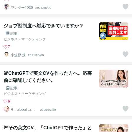
ワンダー1030
2021/06/30
ジョブ型制度へ対応できていますか？
記事
ビジネス・マーケティング
7
小笠原 煉
2021/06/09
🚨ChatGPTで英文CVを作った方へ。応募
前に確認してください。
記事
ビジネス・マーケティング
6
R．global コン
2026/07/30
サルタントファ
ーム
🚨その英文CV、「ChatGPTで作った」と