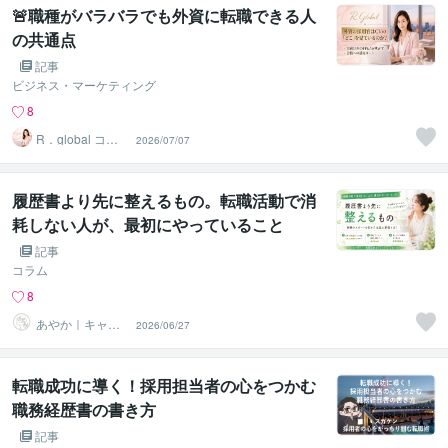
🚨職種がバラバラでも外資に転職できる人
の共通点
記事
ビジネス・マーケティング
8
R．global コン
2026/07/07
サルタントファ
ーム
履歴書より先に整えるもの。転職活動で消
耗しない人が、最初にやっていること
記事
コラム
8
あやか｜キャリ
2026/06/27
アと自己理解コ
ーチ
転職成功に導く！採用担当者の心をつかむ
職務経歴書の書き方
記事