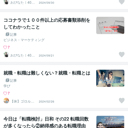
おびなた｜40
2024/09/30
代・50代の就活
サポーター
ココナラで１００件以上の応募書類添削を
してわかったこと
記事
ビジネス・マーケティング
7
おびなた｜40
2024/09/21
代・50代の就活
サポーター
就職・転職は難しくない？就職・転職とは
記事
学び
7
【休】ゴロル～
2024/02/26
まったりライフ
クラフター～
今日は「転職検討」日和 その22 転職回数
が多くなったら②納得感のある転職理由