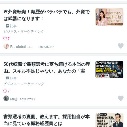
ーム
🚨外資転職！職歴がバラバラでも、外資で
は武器になります！
記事
ビジネス・マーケティング
7
R．global コン
2026/07/27
サルタントファ
ーム
50代転職で書類選考に落ち続ける本当の理
由。スキル不足じゃない、あなたの「実
績」が経営層を怖がらせている。
記事
ビジネス・マーケティング
7
Mr啓
2026/07/11
書類選考の裏側、教えます。採用担当が本
当に見ている職務経歴書とは