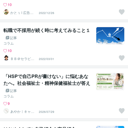
10
かとぅ l 広告業
2022/12/26
界の転職
転職で不採用が続く時に考えてみること１
記事
コラム
10
ＢＢ＠セラピス
2022/03/01
ト☆キャリアコ
ンサル
「HSPで自己PRが書けない」に悩むあな
たへ。社会福祉士・精神保健福祉士が答え
ます
記事
コラム
9
あやか｜キャリ
2026/07/29
アと自己理解コ
ーチ