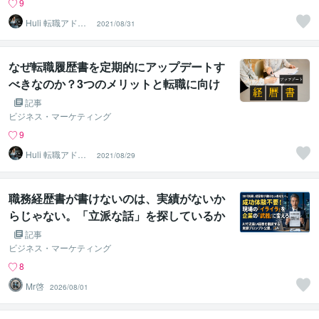
9
Huli 転職アドバ
2021/08/31
イスx外資IT営業
なぜ転職履歴書を定期的にアップデートす
べきなのか？3つのメリットと転職に向け
たプラスの効果
記事
ビジネス・マーケティング
9
Huli 転職アドバ
2021/08/29
イスx外資IT営業
職務経歴書が書けないのは、実績がないか
らじゃない。「立派な話」を探しているか
らだ。
記事
ビジネス・マーケティング
8
Mr啓
2026/08/01