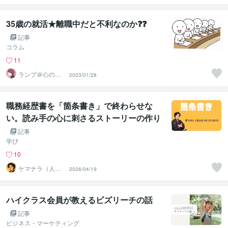
サポーター
35歳の就活★離職中だと不利なのか❓❓
記事
コラム
11
ランプ＠心のお
2023/01/28
悩み解決専門家
職務経歴書を「箇条書き」で終わらせな
い。読み手の心に刺さるストーリーの作り
方
記事
学び
10
ケマナラ（人
2026/04/19
事・採用コンサ
ルタント）
ハイクラス会員が教えるビズリーチの話
記事
ビジネス・マーケティング