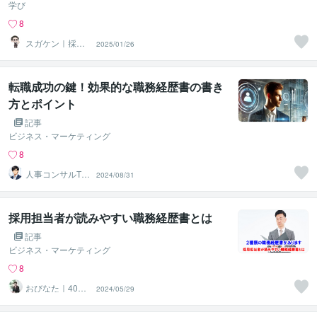
学び
8
スガケン｜採用
2025/01/26
者の心をがっち
り掴む転職術
転職成功の鍵！効果的な職務経歴書の書き
方とポイント
記事
ビジネス・マーケティング
8
人事コンサルTak
2024/08/31
a
採用担当者が読みやすい職務経歴書とは
記事
ビジネス・マーケティング
8
おびなた｜40
2024/05/29
代・50代の就活
サポーター