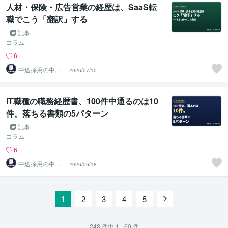
人材・保険・広告営業の経歴は、SaaS転
職でこう「翻訳」する
記事
コラム
6
中途採用の中の
2026/07/10
人 人事・元エー
ジェント
IT職種の職務経歴書、100件中通るのは10
件。落ちる書類の5パターン
記事
コラム
6
中途採用の中の
2026/06/18
人 人事・元エー
ジェント
1
2
3
4
5
248
件中
1 - 60
件