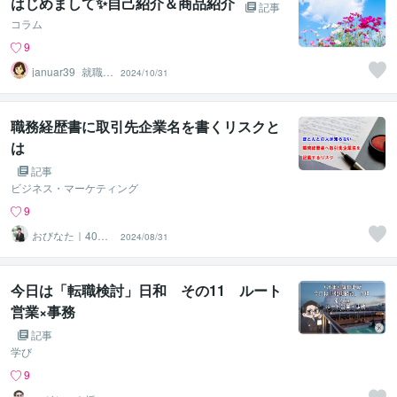
はじめまして✨️自己紹介＆商品紹介
記事
コラム
9
januar39_就職・
2024/10/31
転職サポート
職務経歴書に取引先企業名を書くリスクと
は
記事
ビジネス・マーケティング
9
おびなた｜40
2024/08/31
代・50代の就活
サポーター
今日は「転職検討」日和 その11 ルート
営業×事務
記事
学び
9