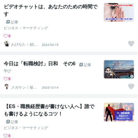
ビデオチャットは、あなたのための時間で
す
記事
ビジネス・マーケティング
8
おびなた｜40
2024/04/15
代・50代の就活
サポーター
今日は「転職検討」日和 その6
記事
学び
8
スガケン｜採用
2023/12/14
者の心をがっち
り掴む転職術
【ES・職務経歴書が書けない人へ】誰で
も書けるようになるコツ！
記事
ビジネス・マーケティング
8