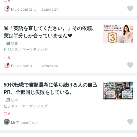
6
R．global コン
2026/07/27
サルタントファ
ーム
🚨「英語を直してください。」その依頼、
実は半分しか合っていません💔
記事
ビジネス・マーケティング
6
R．global コン
2026/07/26
サルタントファ
ーム
50代転職で書類選考に落ち続ける人の自己
PR、全部同じ失敗をしている。
記事
ビジネス・マーケティング
6
Mr啓
2026/07/17