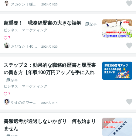
スガケン｜採用
2024/01/20
者の心をがっち
り掴む転職術
超重要！ 職務経歴書の大きな誤解
記事
ビジネス・マーケティング
7
おびなた｜40
2024/01/20
代・50代の就活
サポーター
ステップ２：効果的な職務経歴書と履歴書
の書き方【年収100万円アップを手に入れ
るための完全ガイド】
記事
ビジネス・マーケティング
7
やまの＠ワーマ
2024/01/14
マ人事カウンセ
ラー
書類選考が通過しないかぎり 何も始まり
ません