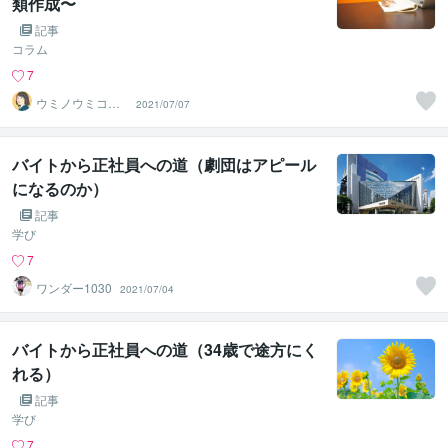
類作成〜
記事
コラム
7
ウミノウミコ、
2021/07/07
「伝わる」志望
動機作成の人
バイトから正社員への道（劇団はアピール
になるのか）
記事
学び
7
ワンダー1030
2021/07/04
バイトから正社員への道（34歳で途方にく
れる）
記事
学び
7