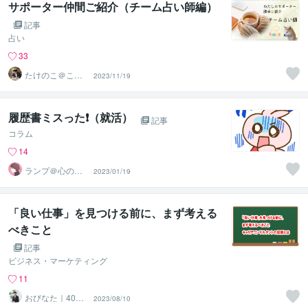
サポーター仲間ご紹介（チーム占い師編）
記事
占い
33
たけのこ＠ここ
2023/11/19
ろの地図屋
履歴書ミスった❗️（就活）
記事
コラム
14
ランプ＠心のお
2023/01/19
悩み解決専門家
「良い仕事」を見つける前に、まず考える
べきこと
記事
ビジネス・マーケティング
11
おびなた｜40
2023/08/10
代・50代の就活