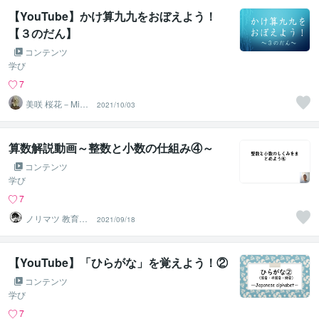
【YouTube】かけ算九九をおぼえよう！
【３のだん】
コンテンツ
学び
7
美咲 桜花－Misa
2021/10/03
ki Ohka－
算数解説動画～整数と小数の仕組み④～
コンテンツ
学び
7
ノリマツ 教育コ
2021/09/18
ンサルタント
【YouTube】「ひらがな」を覚えよう！②
コンテンツ
学び
7