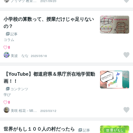
ノリマツ 教育コ
2021/09/20
ンサルタント
小学校の算数って、授業だけじゃ足りない
の？
記事
コラム
8
美波 なな
2025/05/18
【YouTube】都道府県＆県庁所在地学習動
画！！
コンテンツ
学び
8
美咲 桜花－Misa
2023/03/12
ki Ohka－
世界がもし１００人の村だったら
記事