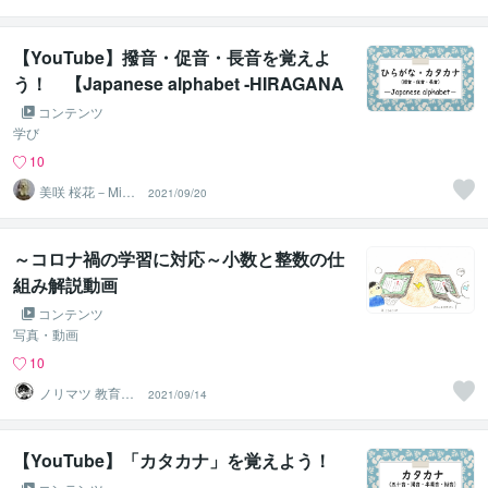
ki Ohka－
【YouTube】撥音・促音・長音を覚えよ
う！ 【Japanese alphabet ‐HIRAGANA
& KATAKANA‐】
コンテンツ
学び
10
美咲 桜花－Misa
2021/09/20
ki Ohka－
～コロナ禍の学習に対応～小数と整数の仕
組み解説動画
コンテンツ
写真・動画
10
ノリマツ 教育コ
2021/09/14
ンサルタント
【YouTube】「カタカナ」を覚えよう！