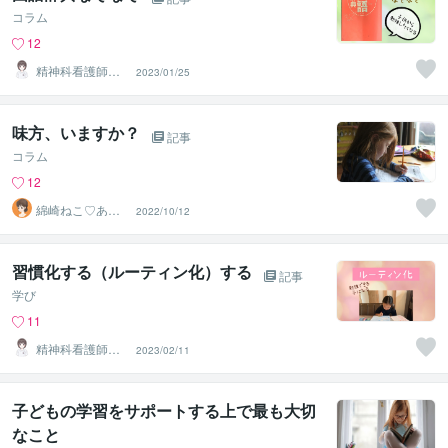
コラム
12
精神科看護師き
2023/01/25
なこ♡
味方、いますか？
記事
コラム
12
綿崎ねこ♡あな
2022/10/12
たの心と子育て
を応援し隊
習慣化する（ルーティン化）する
記事
学び
11
精神科看護師き
2023/02/11
なこ♡
子どもの学習をサポートする上で最も大切
なこと