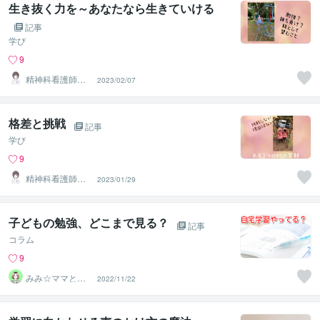
生き抜く力を～あなたなら生きていける
記事
学び
9
精神科看護師き
2023/02/07
なこ♡
格差と挑戦
記事
学び
9
精神科看護師き
2023/01/29
なこ♡
子どもの勉強、どこまで見る？
記事
コラム
9
みみ☆ママと子
2022/11/22
どものお片付け
の先生