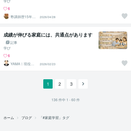
学び
6
塾講師歴15年の
2026/04/28
現役講師⭐︎ベア先
生
成績が伸びる家庭には、共通点があります
記事
学び
6
YAMA｜現役の
2026/02/23
塾長
1
2
3
136
件中
1 - 60
件
ホーム
ブログ
「#家庭学習」タグ