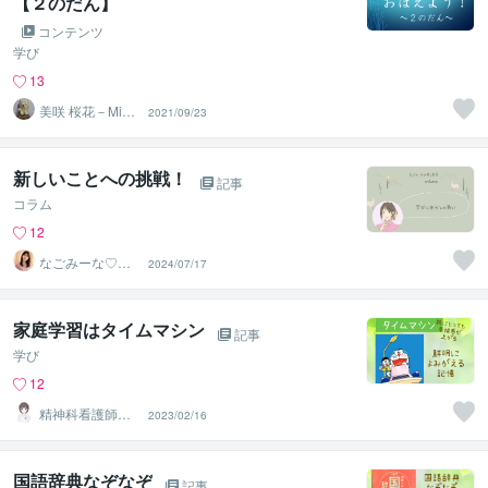
【２のだん】
コンテンツ
学び
13
美咲 桜花－Misa
2021/09/23
ki Ohka－
新しいことへの挑戦！
記事
コラム
12
なごみーな♡癒
2024/07/17
し系心のサポー
ター
家庭学習はタイムマシン
記事
学び
12
精神科看護師き
2023/02/16
なこ♡
国語辞典なぞなぞ
記事