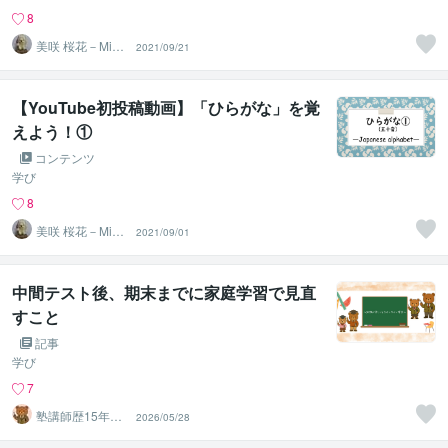
8
美咲 桜花－Misa
2021/09/21
ki Ohka－
【YouTube初投稿動画】「ひらがな」を覚
えよう！①
コンテンツ
学び
8
美咲 桜花－Misa
2021/09/01
ki Ohka－
中間テスト後、期末までに家庭学習で見直
すこと
記事
学び
7
塾講師歴15年の
2026/05/28
現役講師⭐︎ベア先
生