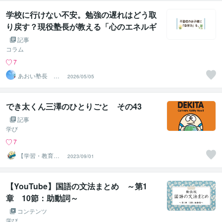
学校に行けない不安。勉強の遅れはどう取
り戻す？現役塾長が教える「心のエネルギ
ー」と「自学力」の育て方
記事
コラム
7
あおい塾長 不
2026/05/05
登校・家庭学習
サポート
でき太くん三澤のひとりごと その43
記事
学び
7
【学習・教育相
2023/09/01
談室】＠でき太
くん
【YouTube】国語の文法まとめ ～第1
章 10節：助動詞～
コンテンツ
学び