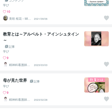
コンテンツ
学び
10
美咲 桜花－Misa
2021/09/06
ki Ohka－
教育とは～アルベルト・アインシュタイン
～
記事
学び
9
精神科看護師き
2023/03/03
なこ♡
母が見た世界
記事
学び
9
精神科看護師き
2023/02/28
なこ♡