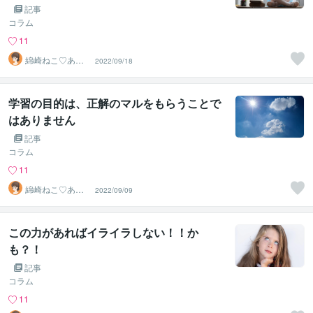
記事
コラム
11
綿崎ねこ♡あな
2022/09/18
たの心と子育て
を応援し隊
学習の目的は、正解のマルをもらうことで
はありません
記事
コラム
11
綿崎ねこ♡あな
2022/09/09
たの心と子育て
を応援し隊
この力があればイライラしない！！か
も？！
記事
コラム
11