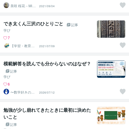
美咲 桜花－Misa
2021/09/04
ki Ohka－
でき太くん三沢のひとりごと
記事
学び
7
【学習・教育相
2021/07/09
談室】＠でき太
くん
模範解答を読んでも分からないのはなぜ？
記事
学び
6
〜数学好きの元
2026/07/12
東大生〜
勉強が少し崩れてきたときに最初に決めた
いこと
記事