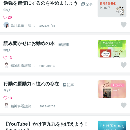
勉強を習慣にするのをやめましょう
記事
学び
26
黒川真宙丨論理
2025/01/18
で学ぶ数学の個
別指導
読み聞かせにお勧めの本
記事
学び
13
精神科看護師き
2023/03/05
なこ♡
行動の原動力～憧れの存在
記事
学び
13
精神科看護師き
2023/02/05
なこ♡
【YouTube】かけ算九九をおぼえよう！