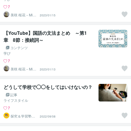
7
美咲 桜花－Misa
2023/01/15
ki Ohka－
【YouTube】国語の文法まとめ ～第1
章 8節：接続詞～
コンテンツ
学び
7
美咲 桜花－Misa
2023/01/13
ki Ohka－
どうして学校で◯◯をしてはいけないの？
記事
ライフスタイル
7
探究＆学習塾｜
2022/09/08
なぜラボ