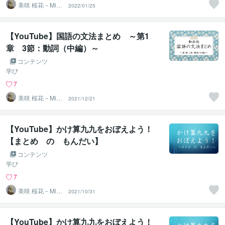
美咲 桜花－Misa
2022/01/25
ki Ohka－
【YouTube】国語の文法まとめ ～第1
章 3節：動詞（中編）～
コンテンツ
学び
7
美咲 桜花－Misa
2021/12/21
ki Ohka－
【YouTube】かけ算九九をおぼえよう！
【まとめ の もんだい】
コンテンツ
学び
7
美咲 桜花－Misa
2021/10/31
ki Ohka－
【YouTube】かけ算九九をおぼえよう！