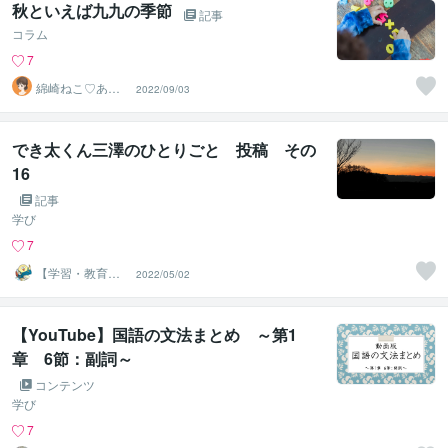
秋といえば九九の季節
記事
コラム
7
綿崎ねこ♡あな
2022/09/03
たの心と子育て
を応援し隊
でき太くん三澤のひとりごと 投稿 その
16
記事
学び
7
【学習・教育相
2022/05/02
談室】＠でき太
くん
【YouTube】国語の文法まとめ ～第1
章 6節：副詞～
コンテンツ
学び
7