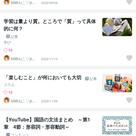
綿崎ねこ♡あな
2022/09/06
たの心と子育て
を応援し隊
学習は量より質。ところで「質」って具体
的に何？
記事
学び
10
綿崎ねこ♡あな
2022/11/13
たの心と子育て
を応援し隊
「楽しむこと」が何においても大切
記事
コラム
10
綿崎ねこ♡あな
2022/11/09
たの心と子育て
を応援し隊
【YouTube】国語の文法まとめ ～第1
章 4節：形容詞・形容動詞～
コンテンツ