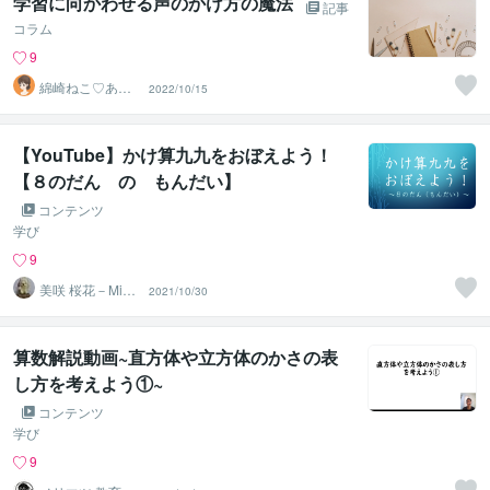
学習に向かわせる声のかけ方の魔法
記事
コラム
9
綿崎ねこ♡あな
2022/10/15
たの心と子育て
を応援し隊
【YouTube】かけ算九九をおぼえよう！
【８のだん の もんだい】
コンテンツ
学び
9
美咲 桜花－Misa
2021/10/30
ki Ohka－
算数解説動画~直方体や立方体のかさの表
し方を考えよう①~
コンテンツ
学び
9