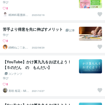
学び
8
精神科看護師き
2023/02/19
なこ♡
苦手より得意を先に伸ばすメリット
記事
学び
8
綿崎ねこ♡あな
2022/08/29
たの心と子育て
を応援し隊
【YouTube】かけ算九九をおぼえよう！
【５のだん の もんだい】
コンテンツ
学び
8
美咲 桜花－Misa
2021/10/27
ki Ohka－