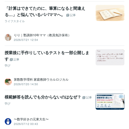
「計算はできてたのに、筆算になると間違え
る…」と悩んでいるパパママへ。
記事
ライフスタイル
りり｜塾講師10年ママ（教員免許保有）
2026/07/21 12:54
授業後に手作りしているテストを一部公開しま
す
記事
学び
算数数学理科 家庭教師ウカルロジカル
2026/07/20 14:50
模範解答を読んでも分からないのはなぜ？
記事
学び
〜数学好きの元東大生〜
2026/07/12 00:43