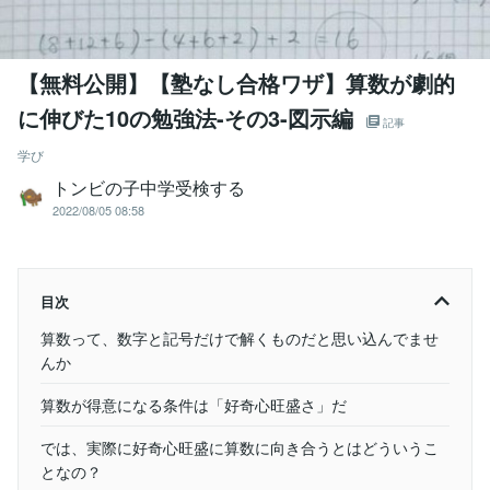
【無料公開】【塾なし合格ワザ】算数が劇的
に伸びた10の勉強法-その3-図示編
記事
学び
トンビの子中学受検する
2022/08/05 08:58
目次
算数って、数字と記号だけで解くものだと思い込んでませ
んか
算数が得意になる条件は「好奇心旺盛さ」だ
では、実際に好奇心旺盛に算数に向き合うとはどういうこ
となの？