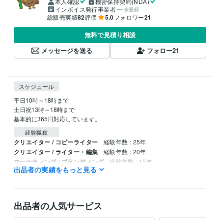
本人確認
機密保持契約(NDA)
インボイス発行事業者
未登録
総販売実績
82
評価
5.0
フォロワー
21
無料で見積り相談
メッセージを送る
フォロー
21
スケジュール
平日10時～18時まで

土日祝13時～18時まで

基本的に365日対応しています。
経験職種
クリエイター / コピーライター
経験年数 : 25年
クリエイター / ライター・編集
経験年数 : 20年
マーケティング / ブランディング
経験年数 : 15年
出品者の実績をもっと見る
コンサルタント / 業務プロセスコンサルタント
経験年数 : 10年
メディア・出版・広告 / 編集・エディター・デスク・校正
経験年数 :
10年
出品者の人気サービス
受賞歴
ココナラ　ゴールドランクに昇格