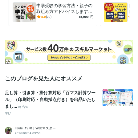
中学受験の学習方法・親子の
トン
資格・検定
取組み方アドバイスします
ト売
色彩検定2級
取得年 : 2004年
塾なしで中学受験合格したト
＋1
5.0
(20)
15,000
円
5.0
ンビの相談室
書け
ビジネス・クリエイティブツール
Excel:20年
PowerPoint:20年
Word:20年
得意分野
学習指導・資格・キャリア相談
「トンビの子中学受検する」の勉強
講座
作文力のアップに！「トンビ文作室」
中学受験
中学受検
受験
受検
自宅学習
塾
偏差値
合格
勉強
試験
このブログを見た人にオススメ
学歴
同志社大学
1993年3月 ~ 1997年2月
足し算・引き算・掛け算対応「百マス計算ツー
ル」（印刷対応・自動採点付き）を出品いたし
まし...
告知
学び
Hyde_1970｜Webマスター
2026/08/04 03:53