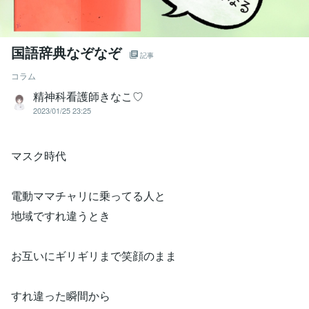
国語辞典なぞなぞ
記事
コラム
精神科看護師きなこ♡
2023/01/25 23:25
マスク時代
電動ママチャリに乗ってる人と
地域ですれ違うとき
お互いにギリギリまで笑顔のまま
すれ違った瞬間から