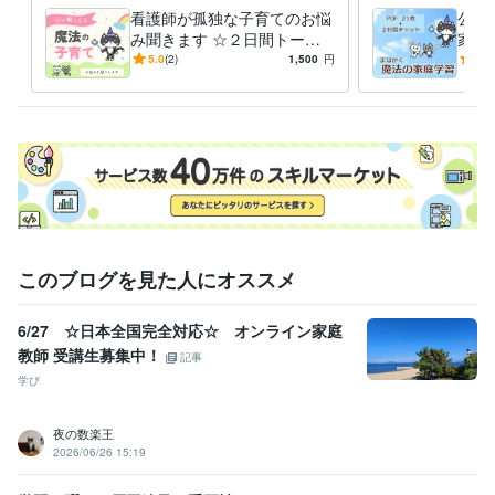
教育、学習、子育て
悩み、秘密、孤独
公立小学校
メンタル
看護師が孤独な子育てのお悩
公立
オンラインレッスン・習い事
傾聴スキル
み聞きます ☆２日間トーク
家庭
医療・福祉・教育・介
ルームでのご相談☆
DF
5.0
(2)
1,500
円
5.0
魔法
このブログを見た人にオススメ
6/27 ☆日本全国完全対応☆ オンライン家庭
教師 受講生募集中！
記事
学び
夜の数楽王
2026/06/26 15:19