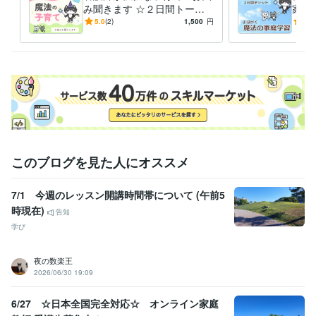
オンラインレッスン・習い事
傾聴スキル
み聞きます ☆２日間トーク
家庭
医療・福祉・教育・介
ルームでのご相談☆
DF
5.0
(2)
1,500
円
5.0
魔法
このブログを見た人にオススメ
7/1 今週のレッスン開講時間帯について (午前5
時現在)
告知
学び
夜の数楽王
2026/06/30 19:09
6/27 ☆日本全国完全対応☆ オンライン家庭