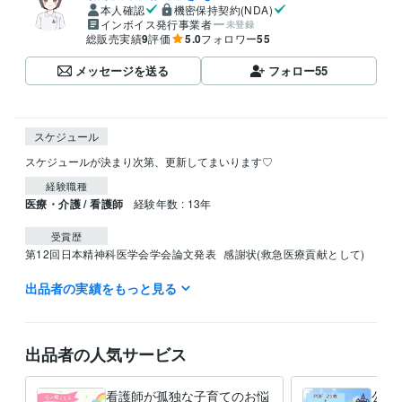
本人確認
機密保持契約(NDA)
インボイス発行事業者
未登録
総販売実績
9
評価
5.0
フォロワー
55
メッセージを送る
フォロー
55
スケジュール
スケジュールが決まり次第、更新してまいります♡
経験職種
医療・介護 / 看護師
経験年数 : 13年
受賞歴
第12回日本精神科医学会学会論文発表
感謝状(救急医療貢献として)
出品者の実績をもっと見る
資格・検定
看護師
取得年 : 2012年
得意分野
出品者の人気サービス
学習指導・資格・キャリア相談
学習アドバイス、子育てアドバイス
子育て相談、秘密相談、恋愛相談
教育、学習、子育て
悩み、秘密、孤独
公立小学校
メンタル
看護師が孤独な子育てのお悩
公立