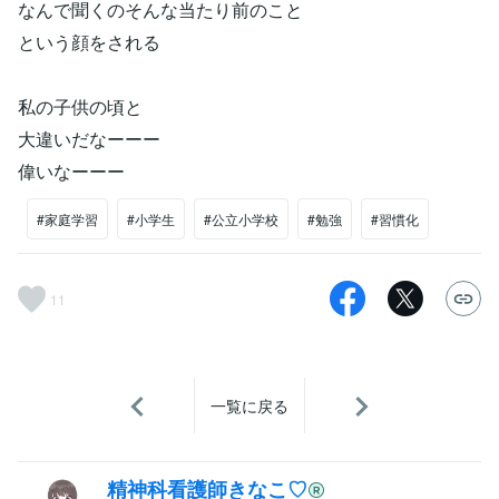
なんで聞くのそんな当たり前のこと
という顔をされる
私の子供の頃と
大違いだなーーー
偉いなーーー
#家庭学習
#小学生
#公立小学校
#勉強
#習慣化
11
一覧に戻る
精神科看護師きなこ♡