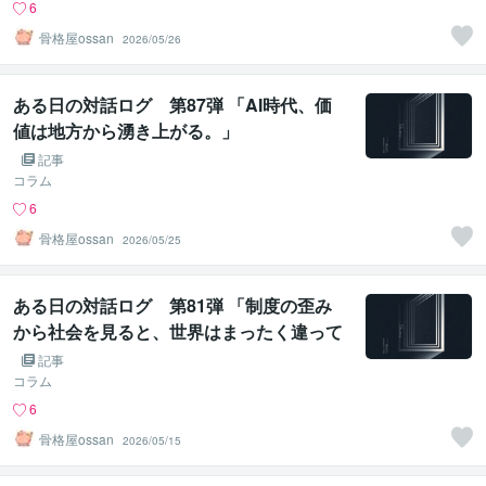
6
骨格屋ossan
2026/05/26
ある日の対話ログ 第87弾 「AI時代、価
値は地方から湧き上がる。」
記事
コラム
6
骨格屋ossan
2026/05/25
ある日の対話ログ 第81弾 「制度の歪み
から社会を見ると、世界はまったく違って
見える」
記事
コラム
6
骨格屋ossan
2026/05/15