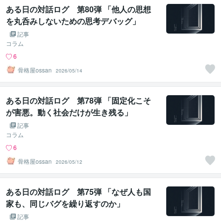
ある日の対話ログ 第80弾 「他人の思想
を丸呑みしないための思考デバッグ」
記事
コラム
6
骨格屋ossan
2026/05/14
ある日の対話ログ 第78弾 「固定化こそ
が害悪。動く社会だけが生き残る」
記事
コラム
6
骨格屋ossan
2026/05/12
ある日の対話ログ 第75弾 「なぜ人も国
家も、同じバグを繰り返すのか」
記事