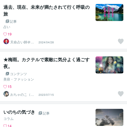
過去、現在、未来が満たされて行く呼吸の
旅
記事
占い
19
天命占い師＠藤
2024/04/28
＊久国
★梅雨。カクテルで素敵に気分よく過ごす
夜。
コンテンツ
美容・ファッション
15
おちゃのこ（御
2023/07/15
茶乃子祭々）
いのちの気づき
記事
コラム
14