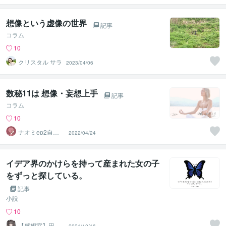
想像という虚像の世界
記事
コラム
10
クリスタル サラ
2023/04/06
数秘11は 想像・妄想上手
記事
コラム
10
ナオミep2自分
2022/04/24
を知って楽に生
きる
イデア界のかけらを持って産まれた女の子
をずっと探している。
記事
小説
10
【感想室】田中