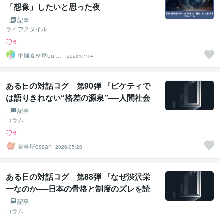
「想像」したいと思った夜
記事
ライフスタイル
6
中間素材屋euren
2026/07/14
（得雨れん）
ある日の対話ログ 第90弾 「ピケティで
は語りきれない“格差の源泉”──人間社会
に埋め込まれた非対称性」
記事
コラム
6
骨格屋ossan
2026/05/28
ある日の対話ログ 第88弾 「なぜ渋沢栄
一なのか──日本の骨格と制度のズレを読
み解く」
記事
コラム