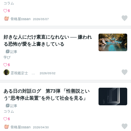
コラム
6
骨格屋ossan
2026/05/07
好きな人にだけ素直になれない ── 嫌われ
る恐怖が愛を上書きしている
記事
学び
6
霊視鑑定士 神
2026/05/02
凪
ある日の対話ログ 第73弾 「性善説とい
う“思考停止装置”を外して社会を見る」
記事
コラム
6
骨格屋ossan
2026/04/30