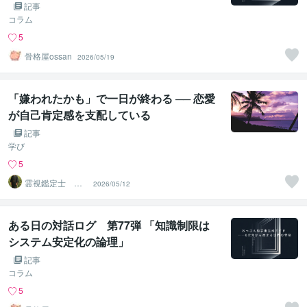
方」
記事
コラム
5
骨格屋ossan
2026/05/19
「嫌われたかも」で一日が終わる ── 恋愛
が自己肯定感を支配している
記事
学び
5
霊視鑑定士 神
2026/05/12
凪
ある日の対話ログ 第77弾 「知識制限は
システム安定化の論理」
記事
コラム
5