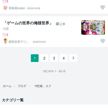
5
骨格屋ossan
2026/04/28
「ゲームの世界の俺様世界」
記事
小説
5
鏡面反射デジタ
2026/04/23
ルアート製作所
（鈴木穣）
1
2
3
4
192
件中
1 - 60
件
ホーム
ブログ
「#想像」タグ
カテゴリ一覧