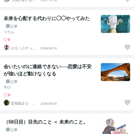
2021/10/16
雅臣
未来を心配する代わりに◯◯やってみた
記事
コラム
9
はる｜心すっき
2026/06/10
り。考えごと整
理サポーター
会いたいのに連絡できない──恋愛は不安
が強いほど動けなくなる
記事
学び
9
霊視鑑定士 神
2026/05/26
凪
（58日目）目先のこと ＜ 未来のこと。
記事