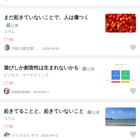
ングアート✨夏S
ALE
まだ起きていないことで、人は傷つく
記事
コラム
10
月虹の鑑定師｜
2026/06/25
祥明 （しょうめ
い）
遊びしか創造性は生まれないかも
記事
ビジネス・マーケティング
10
readmaster
2024/09/11
起きてることと、起きていないこと
記事
コラム
10
クリスタル サラ
2023/04/12