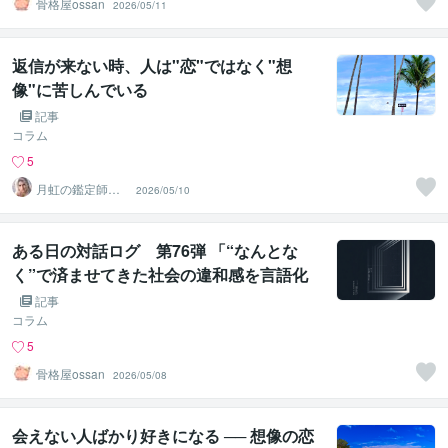
骨格屋ossan
2026/05/11
返信が来ない時、人は"恋"ではなく"想
像"に苦しんでいる
記事
コラム
5
月虹の鑑定師｜
2026/05/10
祥明 （しょうめ
い）
ある日の対話ログ 第76弾 「“なんとな
く”で済ませてきた社会の違和感を言語化
する」
記事
コラム
5
骨格屋ossan
2026/05/08
会えない人ばかり好きになる ── 想像の恋