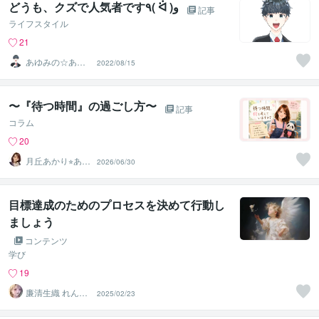
どうも、クズで人気者です٩( ᐛ )و
記事
ライフスタイル
21
あゆみの☆あな
2022/08/15
たを応援・肯定
し隊
〜『待つ時間』の過ごし方〜
記事
コラム
20
月丘あかり⭐︎あな
2026/06/30
たの心の救急箱
目標達成のためのプロセスを決めて行動し
ましょう
コンテンツ
学び
19
廉清生織 れんせ
2025/02/23
い さき