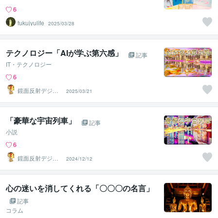
6
fukujyulife
2025/03/28
テクノロジー「AIが学ぶ第六感」
記事
IT・テクノロジー
6
鏡面反射デジタ
2025/03/21
ルアート製作所
（鈴木穣）
「豪華な宇宙列車」
記事
小説
6
鏡面反射デジタ
2024/12/12
ルアート製作所
（鈴木穣）
心の迷いを消してくれる「〇〇〇の名言」
記事
コラム