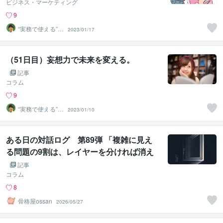
ビジネス・マーケティング
9
“実務で使える”改
2023/01/17
善パートナー／
かめきち
（51日目）妄想力で未来を変える。
記事
コラム
9
“実務で使える”改
2023/01/10
善パートナー／
かめきち
ある日の対話ログ 第89弾 「複雑に見え
る問題の9割は、レイヤーを分ければ消え
る」
記事
コラム
8
骨格屋ossan
2026/05/27