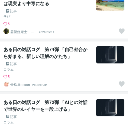
は現実より中毒になる
記事
学び
5
霊視鑑定士 神
2026/05/01
凪
ある日の対話ログ 第74弾 「自己都合か
ら始まる、新しい理解のかたち」
記事
コラム
5
骨格屋ossan
2026/05/01
ある日の対話ログ 第72弾 「AIとの対話
で世界のレイヤーを一段上げる」
記事
コラム