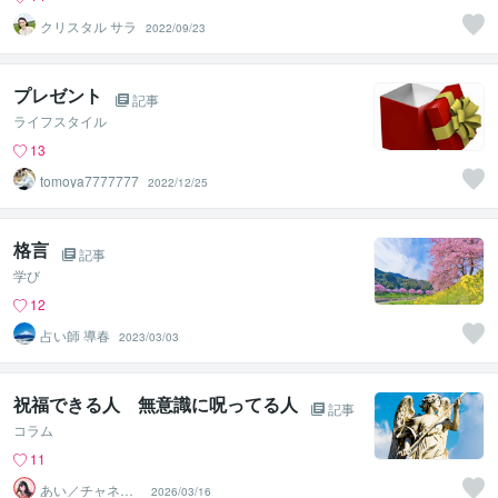
クリスタル サラ
2022/09/23
プレゼント
記事
ライフスタイル
13
tomoya7777777
2022/12/25
格言
記事
学び
12
占い師 導春
2023/03/03
祝福できる人 無意識に呪ってる人
記事
コラム
11
あい／チャネリ
2026/03/16