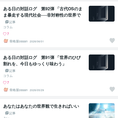
ある日の対話ログ 第92弾 「古代OSのま
ま暴走する現代社会──非対称性の世界で
平等を語るという矛盾」
記事
コラム
7
骨格屋ossan
2026/06/01
ある日の対話ログ 第91弾 「世界のひび
割れを、今日もゆっくり味わう」
記事
コラム
7
骨格屋ossan
2026/05/29
あなたはあなたの世界観で生きればいい
記事
占い