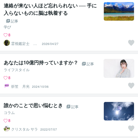
連絡が来ない人ほど忘れられない ── 手に
入らないものに脳は執着する
記事
学び
8
霊視鑑定士 神
2026/04/27
凪
あなたは10億円持っていますか？
記事
ライフスタイル
8
折笠 月光
2024/10/06
誰かのことで思い悩むとき
記事
コラム
8
クリスタル サラ
2022/07/07