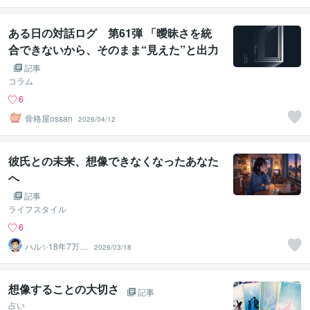
ある日の対話ログ 第61弾 「曖昧さを統
合できないから、そのまま“見えた”と出力
してしまう」
記事
コラム
6
骨格屋ossan
2026/04/12
彼氏との未来、想像できなくなったあなた
へ
記事
ライフスタイル
6
ハル✨18年7万人
2026/03/18
以上の実績×書籍
著者
想像することの大切さ
記事
占い