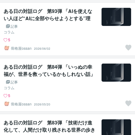
ある日の対話ログ 第93弾 「AIを使えな
い人ほど“AIに全部やらせようとする”理
由」
記事
コラム
5
骨格屋ossan
2026/06/02
ある日の対話ログ 第84弾 「いっぬの幸
福が、世界を救っているかもしれない話」
記事
コラム
5
骨格屋ossan
2026/05/20
ある日の対話ログ 第83弾 「技術だけ進
化して、人間だけ取り残される世界の歩き