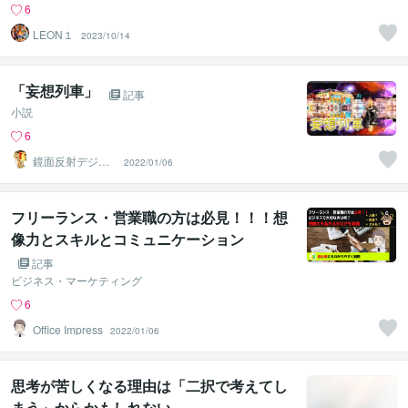
6
LEON１
2023/10/14
「妄想列車」
記事
小説
6
鏡面反射デジタ
2022/01/06
ルアート製作所
（鈴木穣）
フリーランス・営業職の方は必見！！！想
像力とスキルとコミュニケーション
記事
ビジネス・マーケティング
6
Office Impress
2022/01/06
思考が苦しくなる理由は「二択で考えてし
まう」からかもしれない