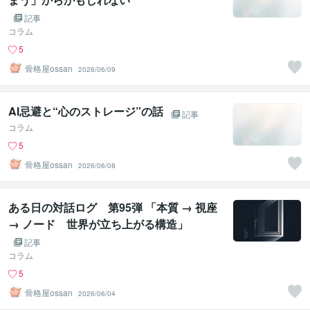
記事
コラム
5
骨格屋ossan
2026/06/09
AI忌避と“心のストレージ”の話
記事
コラム
5
骨格屋ossan
2026/06/08
ある日の対話ログ 第95弾 「本質 → 視座
→ ノード 世界が立ち上がる構造」
記事
コラム
5
骨格屋ossan
2026/06/04