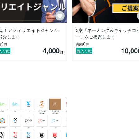
見！アフィリエイトジャンル
5案「ネーミング＆キャッチコ
紹介します
ー」をご提案します
0
0
績
件
実績
件
4,000
10,00
入可能
購入可能
円