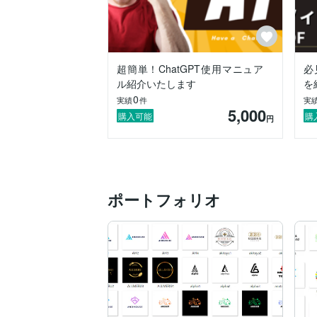
超簡単！ChatGPT使用マニュア
必
ル紹介いたします
を
0
実績
件
実
5,000
購入可能
購
円
ポートフォリオ