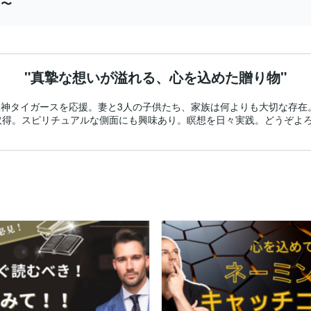
円〜
"真摯な想いが溢れる、心を込めた贈り物"
上阪神タイガースを応援。妻と3人の子供たち、家族は何よりも大切な存
取得。スピリチュアルな側面にも興味あり。瞑想を日々実践。どうぞよ