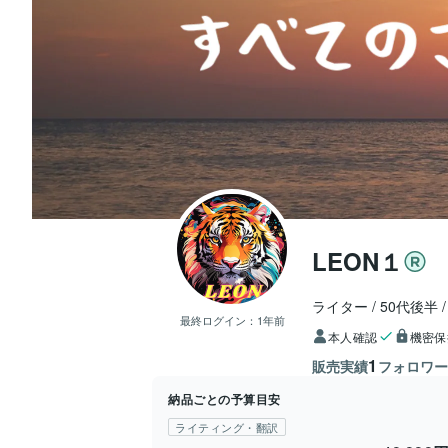
LEON１
ライター
50代後半
最終ログイン：
1年前
本人確認
機密保
1
販売実績
フォロワ
納品ごとの予算目安
ライティング・翻訳