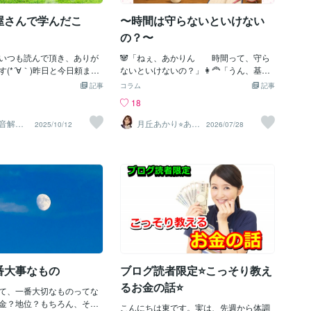
幸せと笑顔に満ち溢れた毎日
を出しに来た。 今日だけかもしれないけ
うに。この度ゴールドにラ
屋さんで学んだこ
〜時間は守らないといけない
ど。それでもいいや。 毎年積み重ねたら
ました。お祝いのメッセー
何か伝わるかもしれないから。kakoの何
の？〜
たみなさま。本当にありが
気ないブログがほんの少しでも、どこか
す✨
いつも読んで頂き、ありが
でだれかの役に立てば心に響けばいいな
🐼「ねぇ、あかりん 時間って、守ら
(*´∀｀)昨日と今日頼まれ
と思います。気になる方、ご質問のある
ないといけないの？」👩‍🦰「うん、基本
ラーメン屋さんのお手伝い
方、いつでもDMお待ちしています🌟
的にはね」🐼「どうして？」👩‍🦰「待っ
記事
コラム
記事
た。常連さんも多く人気の
ている人がいるからだよ」時間を守るっ
18
ん。「人が足りないから」
て、ただ時計の数字に合わせることじゃ
役に立てればと簡単に引き
なくて待っている人の時間を大切にする
音解放
月丘あかり⭐︎あな
2025/10/12
2026/07/28
ー
たの心の救急箱
⋯飲食店でのバイトは経験
こと『あなたとの約束を大事にしていま
れはもう何年も前の話。実
すよ』って伝えることでもあるんだよで
ッシャー感じていまし
もね、どうしても時間に間に合わないこ
敗したらお店の名前に傷が
ともあるよねそんなときは「遅れてごめ
かも⋯。おっちょこちょい
んなさい」「待っていてくれてありがと
する自信があったんで
う」その一言が大切なのかもしれないね
んなことを気にする間もな
🐼「じゃあ、時間を守るって、 相手
かったし何より楽しくてた
の時間を大切にすることなんだね」👩‍🦰
した（*´▽｀*）そして「ご
「うん！」時間は、誰にとっても一度し
した」「おいしかったよ」
かないものだからこそ自分の時間も、誰
頂く言葉は心に染みまし
かの時間も、大切にできる人でいたいね
番大事なもの
ブログ読者限定⭐こっそり教え
先で普段何気なく言ってい
(^^) 時間を自由に
が今度からはもっと丁寧に
使えるチャット式で
るお金の話⭐
て、一番大切なものってな
いました(*˘︶˘*).｡.:*本
最大１０往復５日間⬇︎
金？地位？もちろん、それ
や同僚や利用者さんたちも
あなたのペースでお話して
こんにちは東です。実は、先週から体調