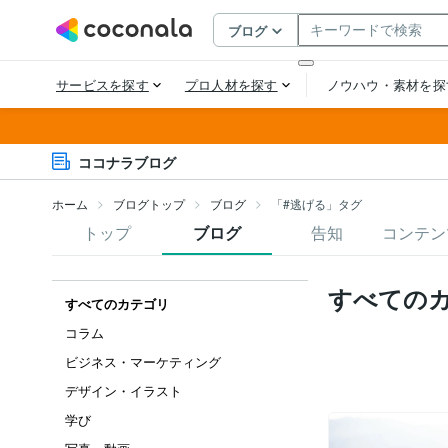
ココナラブログ
ホーム
ブログトップ
ブログ
「#逃げる」タグ
トップ
ブログ
告知
コンテン
すべての
すべてのカテゴリ
コラム
ビジネス・マーケティング
デザイン・イラスト
学び