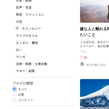
写真・動画
音声・音楽
美容・ファッション
小説
嫌な人と離れる
IT・テクノロジー
たいこと
ライフスタイル
こんばんは。あなたに
エンタメ・趣味
トワーカー、光の仕事人
占い
す。昨日、新サービス
コラム
な人がいるけど、離れ
マンガ
28
ープに入っているけど
法律・税務・士業全般
けられない私もそうい
光の仕事人＠SA
CHIKO
経験してきました。人
マネー・副業
はたやすいけど、ご縁
ことではありません。
も、の時は、ご縁を切
ブログの種類
ります。その時に大切
すべて
す。１．感謝の言葉を
どんなに嫌な目にあっ
記事
いう嫌な目にあったか
コンテンツ
があります。その時の
成長に繋がり幸運をも