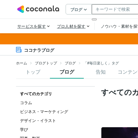
ココナラブログ
ホーム
ブログトップ
ブログ
「#毎日楽しく」タグ
トップ
ブログ
告知
コンテン
すべての
すべてのカテゴリ
コラム
ビジネス・マーケティング
デザイン・イラスト
学び