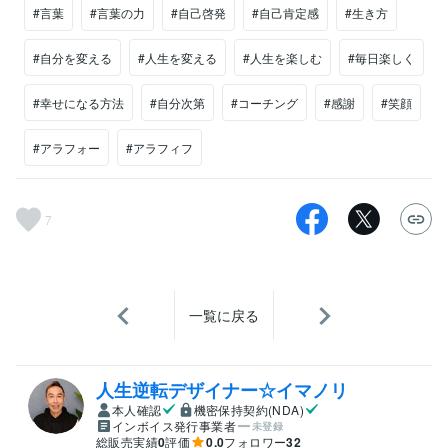
#言葉
#言葉の力
#自己啓発
#自己肯定感
#生き方
#自分を変える
#人生を変える
#人生を楽しむ
#毎日楽しく
#幸せになる方法
#自分次第
#コーチング
#感謝
#笑顔
#アラフォー
#アラフィフ
7
一覧に戻る
人生逆転デザイナー☆イマノリ
本人確認
機密保持契約(NDA)
インボイス発行事業者
未登録
総販売実績
0
評価
0.0
フォロワー
32