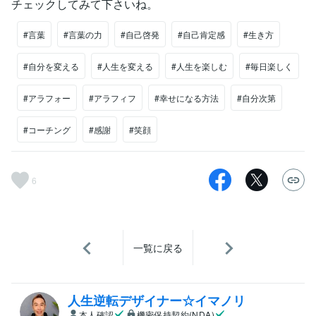
チェックしてみて下さいね。
#言葉
#言葉の力
#自己啓発
#自己肯定感
#生き方
#自分を変える
#人生を変える
#人生を楽しむ
#毎日楽しく
#アラフォー
#アラフィフ
#幸せになる方法
#自分次第
#コーチング
#感謝
#笑顔
6
一覧に戻る
人生逆転デザイナー☆イマノリ
本人確認
機密保持契約(NDA)