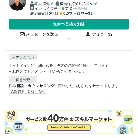
本人確認
機密保持契約(NDA)
インボイス発行事業者
未登録
総販売実績
0
評価
0.0
フォロワー
32
無料で見積り相談
メッセージを送る
フォロー
32
スケジュール
土日をメインに、朝から昼、夕方の時間帯に対応しています。

それ以外でも、メッセージからご相談下さい。
得意分野
悩み相談・カウンセリング
変わりたいあなたをサポートします。
人間関係 目標 人生