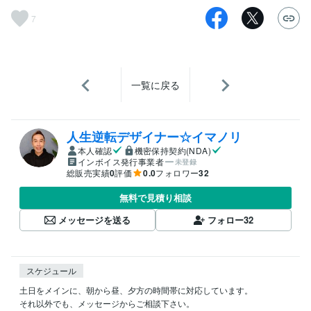
7
一覧に戻る
人生逆転デザイナー☆イマノリ
本人確認
機密保持契約(NDA)
インボイス発行事業者
未登録
総販売実績
0
評価
0.0
フォロワー
32
無料で見積り相談
メッセージを送る
フォロー
32
スケジュール
土日をメインに、朝から昼、夕方の時間帯に対応しています。

それ以外でも、メッセージからご相談下さい。