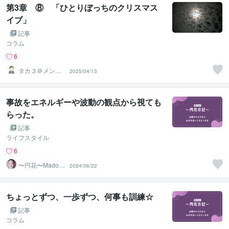
第3章 ⑧ 「ひとりぼっちのクリスマス
イブ」
記事
コラム
6
タカ３＠メンタ
2025/04/13
ルコーチ
事故をエネルギーや波動の観点から視ても
らった。
記事
ライフスタイル
6
〜円花〜Madok
2024/06/22
a〜
ちょっとずつ、一歩ずつ、何事も訓練☆
記事
コラム