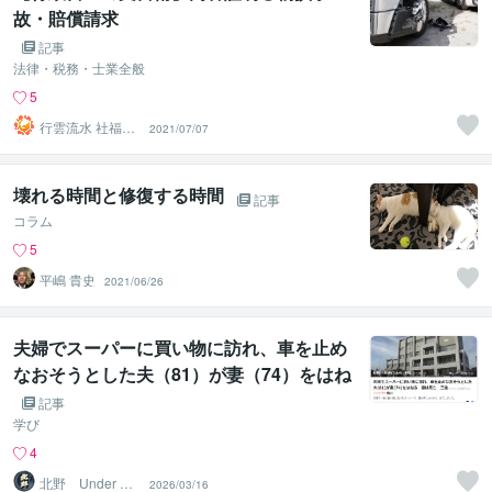
故・賠償請求
記事
法律・税務・士業全般
5
行雲流水 社福士
2021/07/07
行政書士事務所
壊れる時間と修復する時間
記事
コラム
5
平嶋 貴史
2021/06/26
夫婦でスーパーに買い物に訪れ、車を止め
なおそうとした夫（81）が妻（74）をはね
る 妻は死亡｜北野 UnderShield代表 の見
記事
解
学び
4
北野 Under Shi
2026/03/16