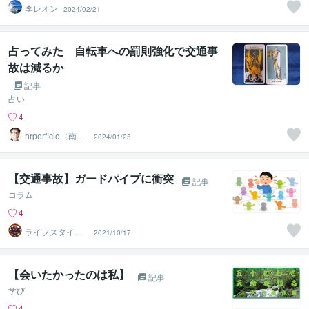
李レオン
2024/02/21
占ってみた 自転車への罰則強化で交通事
故は減るか
記事
占い
4
hrperficio（南仙
2024/01/25
台の父）
【交通事故】ガードパイプに衝突
記事
コラム
4
ライフスタイル
2021/10/17
速報 ヴォイド
【会いたかったのは私】
記事
学び
4