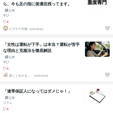
ら、今も足の指に後遺症残ってます。
記事
学び
4
ピアケア天優
2025/08/08
「女性は運転が下手」は本当？運転が苦手
な理由と克服法を徹底解説
記事
学び
4
楽しく生きる研
2025/05/06
究所
「連帯保証人になってはダメじゃ！」
記事
コラム
4