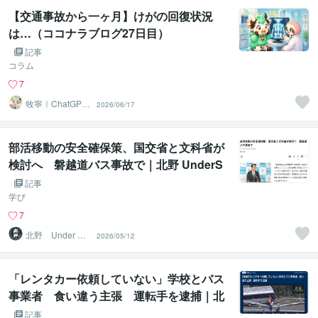
【交通事故から一ヶ月】けがの回復状況
は…（ココナラブログ27日目）
記事
コラム
7
牧寧｜ChatGPT
2026/06/17
初心者サポート
部活移動の安全確保策、国交省と文科省が
検討へ 磐越道バス事故で｜北野 UnderS
hield代表 の見解
記事
学び
7
北野 Under Shi
2026/05/12
eld代表
「レンタカー依頼していない」学校とバス
事業者 食い違う主張 運転手を逮捕｜北
野 UnderShield代表 の見解
記事