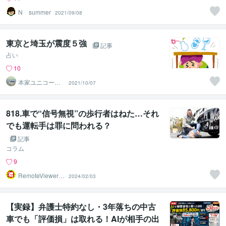
N summer
2021/09/08
東京と埼玉が震度５強
記事
占い
10
本家ユニコーン
2021/10/07
の使者桜10周年
ありがとう
818.車で“信号無視”の歩行者はねた…それ
でも運転手は罪に問われる？
記事
コラム
9
RemoteViewer導
2024/02/03
与✅
【実録】弁護士特約なし・3年落ちの中古
車でも「評価損」は取れる！AIが相手の出