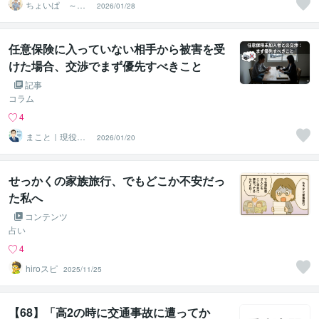
ちょいぱ ～ち
2026/01/28
ょうどいいパパ
目指し隊～
任意保険に入っていない相手から被害を受
けた場合、交渉でまず優先すべきこと
記事
コラム
4
まこと｜現役損
2026/01/20
保の事故相談士
（14年）
せっかくの家族旅行、でもどこか不安だっ
た私へ
コンテンツ
占い
4
hiroスピ
2025/11/25
【68】「高2の時に交通事故に遭ってか