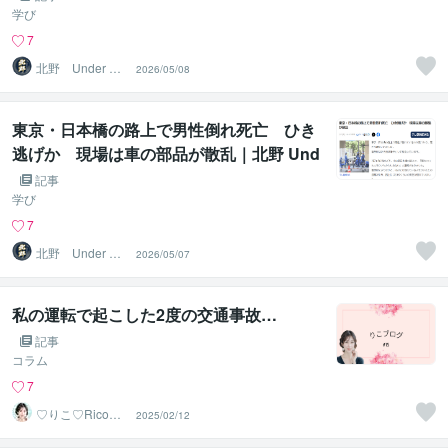
学び
7
北野 Under Shi
2026/05/08
eld代表
東京・日本橋の路上で男性倒れ死亡 ひき
逃げか 現場は車の部品が散乱｜北野 Und
erShield代表 の見解
記事
学び
7
北野 Under Shi
2026/05/07
eld代表
私の運転で起こした2度の交通事故…
記事
コラム
7
♡りこ♡Rico｜
2025/02/12
第2章