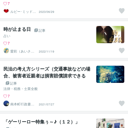
7
ルビー･ミッドナ
2023/06/29
イト
時が止まる日
記事
占い
7
愛彩（あいさ）
2022/11/19
♡愛と光の波動
ヒーラー
民法の考え方シリーズ（交通事故などの場
合、被害者近親者は損害賠償請求できる
か）
記事
法律・税務・士業全般
7
南本町行政書士
2021/07/27
事務所
「ゲーリーロー特集ぅ～♪（１２）」