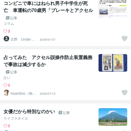
コンビニで車にはねられ男子中学生が死
亡 車運転の70歳男「ブレーキとアクセル
を踏み間違えた」｜北野 UnderShield代表
記事
の見解
コラム
3
北野 Under Shi
2026/01/07
eld代表
占ってみた アクセル誤操作防止装置義務
で事故は減少するか
記事
占い
3
hrperficio（南仙
2025/07/15
台の父）
女優だから特別なのかい
記事
ライフスタイル
3