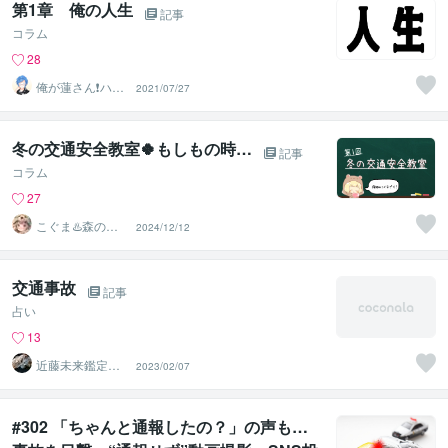
第1章 俺の人生
記事
コラム
28
俺が蓮さん❗️ハス
2021/07/27
じゃありません
w
冬の交通安全教室🍀もしもの時…
記事
コラム
27
こぐま♨️森のひ
2024/12/12
みつ基地
交通事故
記事
占い
13
近藤未来鑑定
2023/02/07
近藤 光 【移転
済】
#302 「ちゃんと通報したの？」の声も…