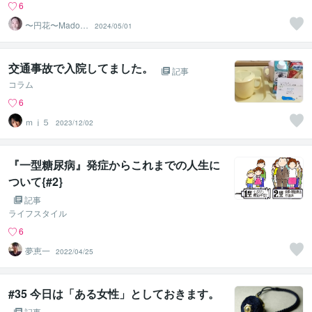
6
〜円花〜Madok
2024/05/01
a〜
交通事故で入院してました。
記事
コラム
6
ｍｊ５
2023/12/02
『一型糖尿病』発症からこれまでの人生に
ついて{#2}
記事
ライフスタイル
6
夢恵一
2022/04/25
#35 今日は「ある女性」としておきます。
記事