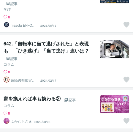
方を完全予測した戦略的交渉術
記事
学び
8
maeda EFFORK
2026/05/13
SYSTEMS
642.「自転車に当て逃げされた」と表現
も 「ひき逃げ」「当て逃げ」違いは？
記事
コラム
8
遠隔透視鑑定
2024/02/17
師・すずか✡
家を換えれば車も換わる②
記事
コラム
8
ふかむらさき
2022/08/08