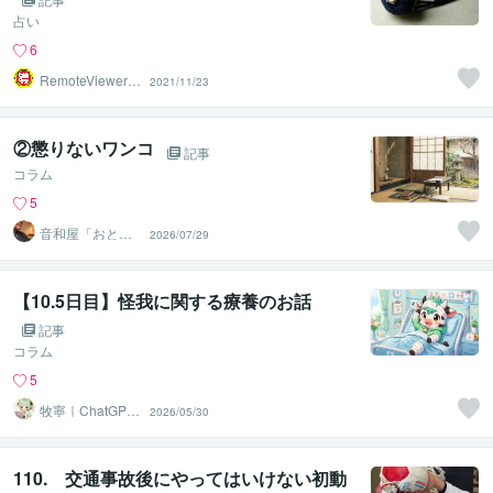
占い
6
RemoteViewer導
2021/11/23
与✅
②懲りないワンコ
記事
コラム
5
音和屋「おとな
2026/07/29
ぎや」言和「こ
となぎ」
【10.5日目】怪我に関する療養のお話
記事
コラム
5
牧寧｜ChatGPT
2026/05/30
初心者サポート
110. 交通事故後にやってはいけない初動