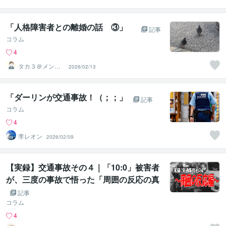
eld代表
「人格障害者との離婚の話 ③」
記事
コラム
4
タカ３＠メンタ
2026/02/13
ルコーチ
「ダーリンが交通事故！（；；」
記事
コラム
4
李レオン
2026/02/09
【実録】交通事故その４｜「10:0」被害者
が、三度の事故で悟った「周囲の反応の真
実」
記事
コラム
4