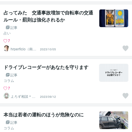
占ってみた 交通事故増加で自転車の交通
ルール・罰則は強化されるか
記事
占い
7
hrperficio（南仙
2023/10/05
台の父）
ドライブレコーダーがあなたを守ります
記事
コラム
7
よろず相談＊元
2023/09/12
検察事務官
本当は若者の運転のほうが危険なのに
記事
コラム