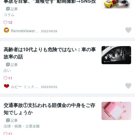
事故を目撃、“通報せず”動画撮影→SNS投
稿、罪に問える？
記事
コラム
12
RemoteViewer導
2022/09/28
与✅
高齢者は10代よりも危険ではない：車の事
故率の話
記事
占い
11
ルビー･ミッドナ
2023/05/03
イト
交通事故①支払われる賠償金の中身をご存
知でしょうか
記事
法律・税務・士業全般
11