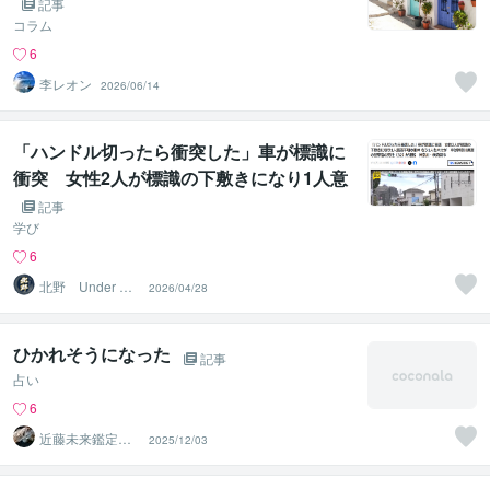
記事
コラム
6
李レオン
2026/06/14
「ハンドル切ったら衝突した」車が標識に
衝突 女性2人が標識の下敷きになり1人意
識不明の重体 もう1人も大けが 車は神奈
記事
川県警の警察官の男性（32）が運転 神奈
学び
川・横須賀市｜北野 UnderShield代表 の
6
見解
北野 Under Shi
2026/04/28
eld代表
ひかれそうになった
記事
占い
6
近藤未来鑑定
2025/12/03
近藤 光 【移転
済】