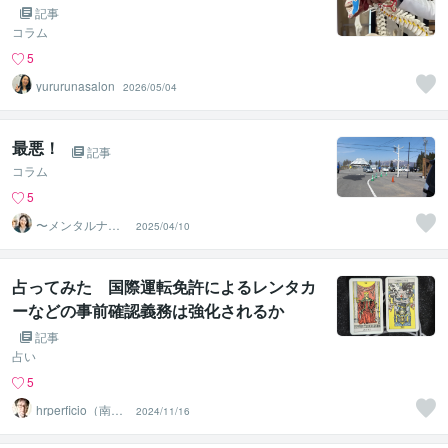
記事
コラム
5
yururunasalon
2026/05/04
最悪！
記事
コラム
5
〜メンタルナー
2025/04/10
ス〜よしこ❤️
占ってみた 国際運転免許によるレンタカ
ーなどの事前確認義務は強化されるか
記事
占い
5
hrperficio（南仙
2024/11/16
台の父）