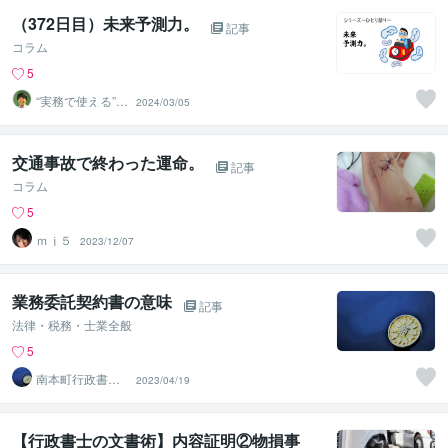
（372日目）未来予測力。
記事
コラム
5
“実務で使える”改
2024/03/05
善パートナー／
かめきち
交通事故で終わった運命。
記事
コラム
5
ｍｊ５
2023/12/07
業務委託契約書の意味
記事
法律・税務・士業全般
5
南本町行政書士
2023/04/19
事務所
【行政書士の文書術】内容証明②物損事