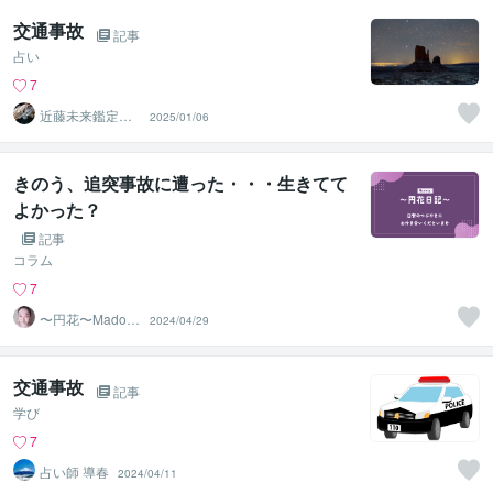
交通事故
記事
占い
7
近藤未来鑑定
2025/01/06
近藤 光 【移転
済】
きのう、追突事故に遭った・・・生きてて
よかった？
記事
コラム
7
〜円花〜Madok
2024/04/29
a〜
交通事故
記事
学び
7
占い師 導春
2024/04/11