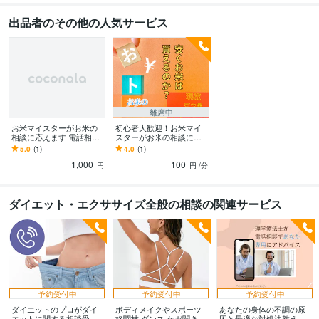
出品者のその他の人気サービス
離席中
お米マイスターがお米の
初心者大歓迎！お米マイ
相談に応えます 電話相談
スターがお米の相談にの
ではなくメッセージにて
ります 家事で炊事を行う
5.0
(1)
4.0
(1)
やり取りをしたい方向け
方・飲食店オープン時に
1,000
100
に！
使用するお米等何でも！
円
円
/分
ダイエット・エクササイズ全般の相談の関連サービス
予約受付中
予約受付中
予約受付中
ダイエットのプロがダイ
ボディメイクやスポーツ
あなたの身体の不調の原
エットに関する相談受け
格闘技 ダンス ケガ聞きま
因と最適な対処法教えま