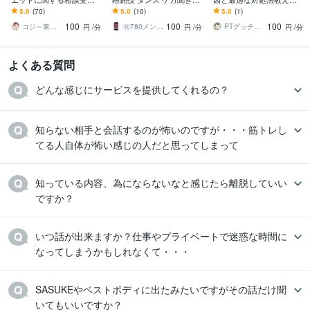
ます ダイエットのプロが
す ビギナー大歓迎 さらに
す この不調はどこから来
5.0
(70)
5.0
(10)
5.0
(1)
相談乗ります！
上手くなりたい。柔軟性
ているの？話を聞いてア
100
100
100
の悩み他なんでも
ドバイスします
コジ～東大院卒研究員～
㊗️780メンタル彼氏ダディ
PTグッチ＠道産子肩こりコンサルタント
円
/分
円
/分
円
/分
よくある質問
どんな感じにサービスを提供してくれるの？
知らない相手と会話するのが怖いのですが・・・筋トレし
てる人自体が怖い感じの人だと思ってしまって
知っている内容、為にならないなと感じたら離脱していい
ですか？
いつ話が出来ますか？仕事やプライベートで迷惑な時間に
なってしまうかもしれなくて・・・
SASUKEやベストボディに出たみたいですがその話だけ聞
いてもいいですか？