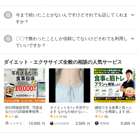
今まで続いたことがないんですけどそれでも話してくれま
すか？
〇〇で教わったことしか信頼してないけどそれでも利用し
ていいですか？
ダイエット・エクササイズ全般の相談の人気サービス
30日間徹底管理。写真送
ダイエットを1ヶ月見守り
継続できる食事と筋トレ
るだけの詳細食事指導し
ます なかなか続かないダ
プランを構築します 続け
ます じっくり体質改善。1
イエット。1ヶ月間続くよ
られるから身体は変わ
5.0
(8)
4.9
(112)
5.0
(5)
日330円で一生太らない知
うにサポートします
る。持続可能なプランを
10,000
2,500
5,000
識！
ご提案します。
ルナ＠ダイエットサポーター
yuna2828
尾島峻
円
円
円