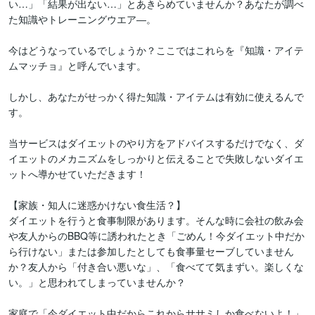
い…」「結果が出ない…」とあきらめていませんか？あなたが調べ
た知識やトレーニングウエア―。

今はどうなっているでしょうか？ここではこれらを『知識・アイテ
ムマッチョ』と呼んでいます。

しかし、あなたがせっかく得た知識・アイテムは有効に使えるんで
す。

当サービスはダイエットのやり方をアドバイスするだけでなく、ダ
イエットのメカニズムをしっかりと伝えることで失敗しないダイエ
ットへ導かせていただきます！

【家族・知人に迷惑かけない食生活？】

ダイエットを行うと食事制限があります。そんな時に会社の飲み会
や友人からのBBQ等に誘われたとき「ごめん！今ダイエット中だか
ら行けない」または参加したとしても食事量セーブしていません
か？友人から「付き合い悪いな」、「食べてて気まずい。楽しくな
い。」と思われてしまっていませんか？

家庭で「今ダイエット中だからこれからササミしか食べないよ！」