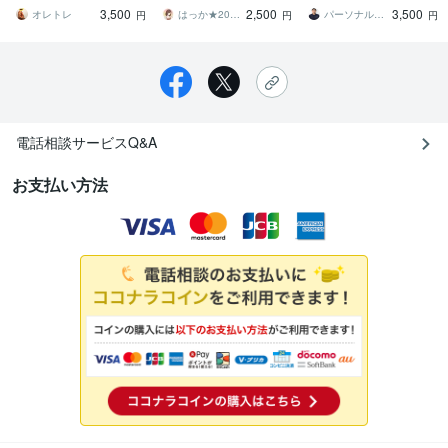
差があり、自分のやり方
方"をかえてダイエットと
トテキスト(PDF)
3,500
2,500
3,500
を見つけていく
決別
オレトレ
はっか★200名の食事改善した管理栄養士
パーソナルトレーナー 渡辺
円
円
円
電話相談サービスQ&A
お支払い方法