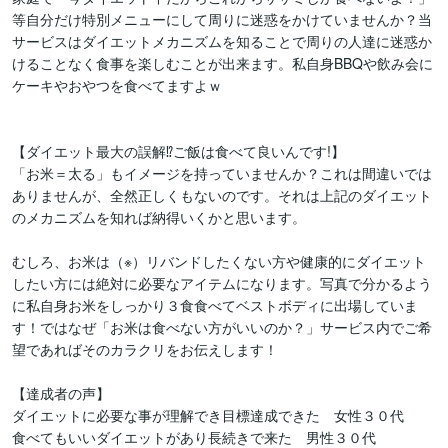
等自分だけ特別メニューにして周りに迷惑をかけていませんか？当
サービスはダイエットメカニズムを知ることで周りの人達に迷惑か
けることなく食事を楽しむことが出来ます。私自身BBQや飲み会に
ケーキやおやつを食べてますよｗ

【ダイエット最大の誤解⁉ご飯は食べて良いんです!】

「お米＝太る」もイメージを持っていませんか？これは間違いでは
ありませんが、全然正しくもないのです。それは上記のダイエット
のメカニズムを知れば納得いくかと思います。

むしろ、お米は（※）リバンドしたくない方や健康的にダイエット
したい方には絶対に必要なアイテムになります。写真で分かるよう
に私自身お米をしっかり３食食べてベストボディに出場していま
す！ではなぜ「お米は食べない方がいいのか？」サービス内でご希
望であればそのカラクリをお伝えします！

【達成者の声】

ダイエットに必要な事が理解でき目標達成できた　女性３０代

食べてもいいダイエットがあり長続きで来た　男性３０代
