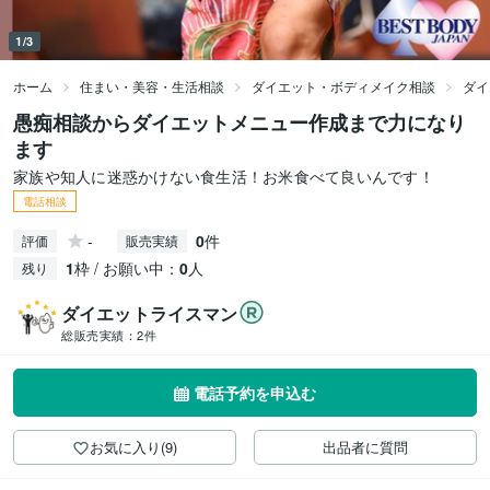
1/3
ホーム
住まい・美容・生活相談
ダイエット・ボディメイク相談
ダイ
愚痴相談からダイエットメニュー作成まで力になり
ます
家族や知人に迷惑かけない食生活！お米食べて良いんです！
電話相談
-
0
件
評価
販売実績
1
枠 / お願い中：
0
人
残り
ダイエットライスマン
総販売実績：
2件
電話予約を申込む
お気に入り(9)
出品者に質問