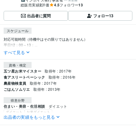
未登録
総販売実績
2
評価
4.5
フォロワー
13
出品者に質問
フォロー
13
スケジュール
対応可能時間（待機中はその限りではありません）

平日12：00～13：...
すべて見る
資格・検定
五ツ星お米マイスター
取得年 : 2017年
食アスリートベーシック
取得年 : 2016年
農産物検査員
取得年 : 2017年
ごはんソムリエ
取得年 : 2013年
得意分野
住まい・美容・生活相談
ダイエット　
ダイエット
お米ダイエット
出品者の実績をもっと見る
悩み相談・カウンセリング
お米の相談【初心者大歓迎】
米穀業
おこめ
お米
お米マイスター