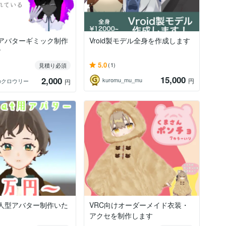
t用アバターギミック制作
Vroid製モデル全身を作成します
す
5.0
(1)
見積り必須
15,000
2,000
kuromu_mu_mu
円
のクロウリー
円
t用人型アバター制作いた
VRC向けオーダーメイド衣装・
アクセを制作します