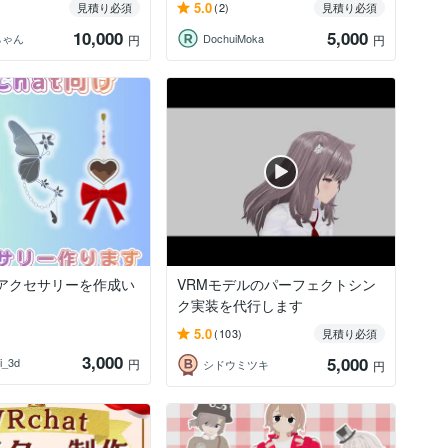
5.0
見積り必須
(2)
見積り必須
10,000
5,000
ちゃん
DochuiMoka
円
円
t用アクセサリーを作成い
VRMモデルのパーフェクトシン
ク実装を代行します
5.0
(103)
見積り必須
3,000
5,000
i_3d
円
シドウミツキ
円