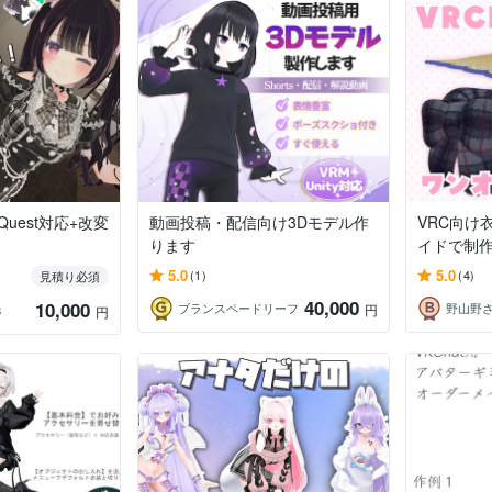
uest対応+改変
動画投稿・配信向け3Dモデル作
VRC向け
ります
イドで制
5.0
5.0
(1)
(4)
見積り必須
40,000
10,000
ブランスペードリーフ
野山野
円
S
円