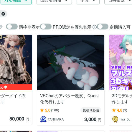
満枠非表示
PRO認定を優先表示
定期購入可
示
対応中
ーダーメイド衣
VRChatのアバター改変、Quest
3Dモデル
ます
化代行します
作します
5.0
4.8
(166)
見積り必須
(9)
50,000
3,000
）
円
TANIHARA
hira_3d
円