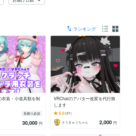
ランキング
の衣装・小道具類を制
VRChatのアバター改変を代行致
します
5.0
(21)
見積り必須
2,000
30,000
そうきゅうちゃん
円
円