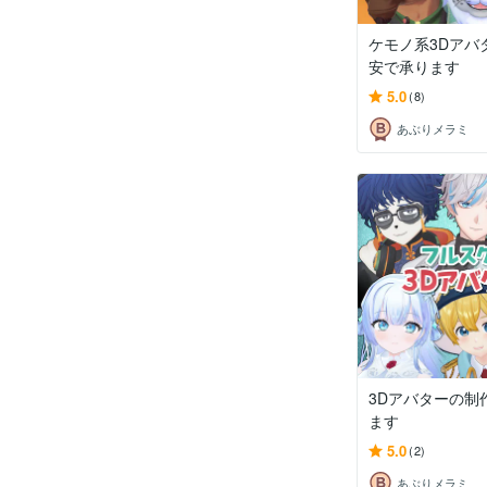
ケモノ系3Dアバ
安で承ります
5.0
(8)
あぶりメラミ
3Dアバターの制
ます
5.0
(2)
あぶりメラミ