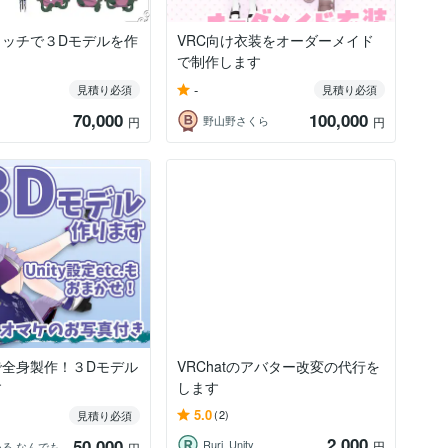
ラッチで３Dモデルを作
VRC向け衣装をオーダーメイド
で制作します
-
見積り必須
見積り必須
70,000
100,000
野山野さくら
円
円
で全身製作！３Dモデル
VRChatのアバター改変の代行を
す
します
5.0
(2)
見積り必須
2,000
50,000
Ruri_Unity
円
押手まいる なんでも技術屋Vtuber
円