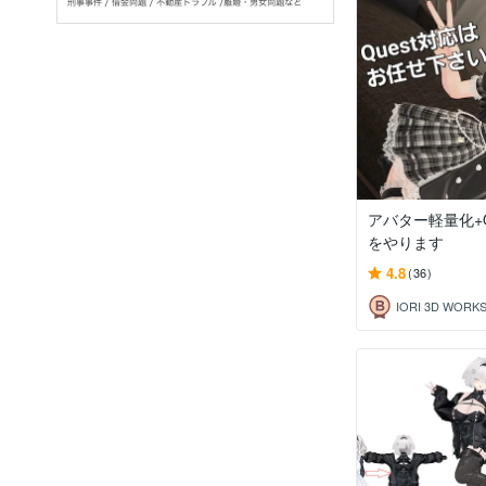
アバター軽量化+Q
をやります
4.8
(36)
IORI 3D WORK