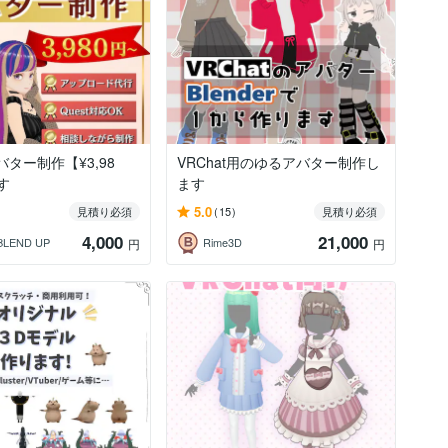
アバター制作【¥3,98
VRChat用のゆるアバター制作し
す
ます
5.0
見積り必須
(15)
見積り必須
4,000
21,000
BLEND UP
Rime3D
円
円