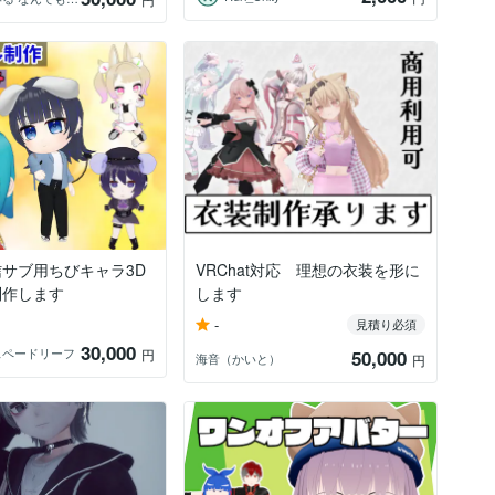
サブ用ちびキャラ3D
VRChat対応 理想の衣装を形に
制作します
します
-
見積り必須
30,000
スペードリーフ
円
50,000
海音（かいと）
円