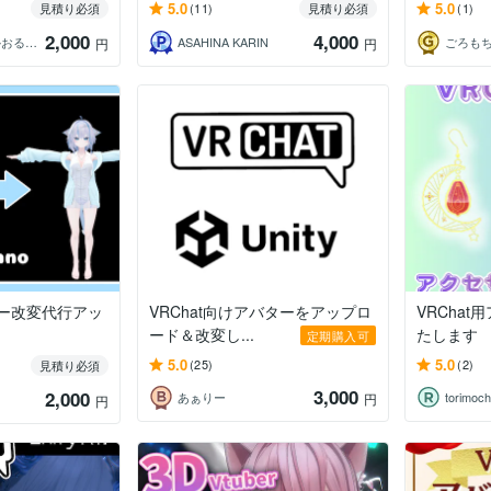
5.0
5.0
見積り必須
(11)
見積り必須
(1)
2,000
4,000
kaoruco_vrc（かおるこ）
ASAHINA KARIN
ごろも
円
円
ター改変代行アッ
VRChat向けアバターをアップロ
VRCha
ード＆改変し...
たします
定期購入可
5.0
5.0
(25)
(2)
見積り必須
3,000
2,000
あぁりー
torimoch
円
円