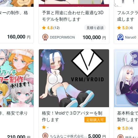
ターの制作、格
予算と用途に合わせた最適な3D
フルスク
モデルを制作します
成します
4.8
5.0
(12)
見積り必須
(4)
160,000
100,000
円
DEEPCRIMSON
Naruo0
円
作、格安で承り
格安！Vroidで３Dアバターを制
基本料金
作します
製作しま
定期購入可
-
5.0
(4)
5,000
210,000
ちなあなご＠株式会社Talerium
円
円