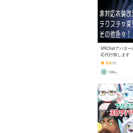
VRChatアバタ
応代行致します
5.0
(1)
10Ru_