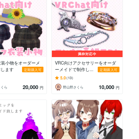
満枠対応中
衣装小物をオーダーメ
VRC向けアクセサリーをオーダ
作します
ーメイドで制作し...
定期購入可
定期購入可
5.0
(13)
20,000
10,000
さくら
野山野さくら
円
円