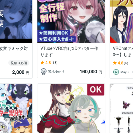
ー改変ギミック対
VTuber/VRC向け3Dアバター作
VRChat
ります
0〜】しま
4.8
4.8
(18)
見積り必須
(6)
160,000
2,000
紫桃ゆかり
円
Mayu｜
円