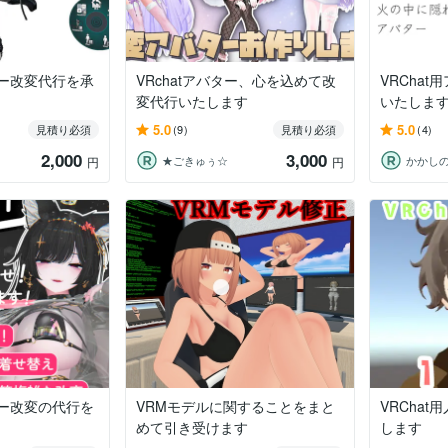
ター改変代行を承
VRchatアバター、心を込めて改
VRCha
変代行いたします
いたしま
5.0
5.0
見積り必須
(9)
見積り必須
(4)
2,000
3,000
★ごきゅぅ☆
かかし
円
円
ター改変の代行を
VRMモデルに関することをまと
VRCha
めて引き受けます
します