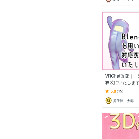
VRChat改変｜
衣装にいたしま
5.0
(15)
芥子滓 太郎