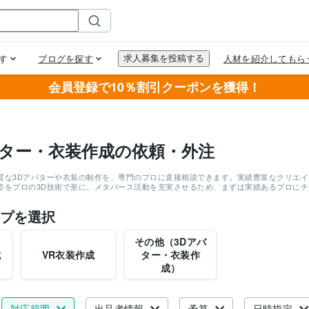
会員登録で10％割引クーポンを獲得！
バター・衣装作成の依頼・外注
質な3Dアバターや衣装の制作を、専門のプロに直接相談できます。実績豊富なクリエイタ
姿をプロの3D技術で形に。メタバース活動を充実させるため、まずは実績あるプロに
プを選択
その他（3Dアバ
成
VR衣装作成
ター・衣装作
成）
対応範囲
出品者情報
予算
日時指定