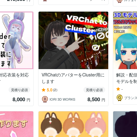
非対応衣装を対応
VRChatのアバターをCluster用に
解説・配信
す
します
モデルを
-
5.0
見積り必須
(2)
見積り必須
ブラン
8,000
8,500
IORI 3D WORKS
円
円