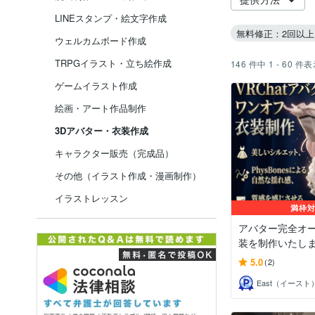
LINEスタンプ・絵文字作成
無料修正：2回以上
ウェルカムボード作成
TRPGイラスト・立ち絵作成
146
件中
1 - 60
件表
ゲームイラスト作成
絵画・アート作品制作
3Dアバター・衣装作成
キャラクター販売（完成品）
その他（イラスト作成・漫画制作）
イラストレッスン
満枠
アバター完全オ
装を制作いたし
5.0
(2)
East（イースト