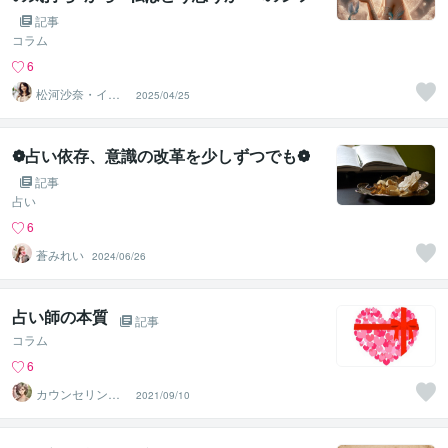
トチェンジ
記事
コラム
6
松河沙奈・イン
2025/04/25
スピレーション
タロット
❁占い依存、意識の改革を少しずつでも❁
記事
占い
6
蒼みれい
2024/06/26
占い師の本質
記事
コラム
6
カウンセリング
2021/09/10
事務所☘️オフィ
スカノン