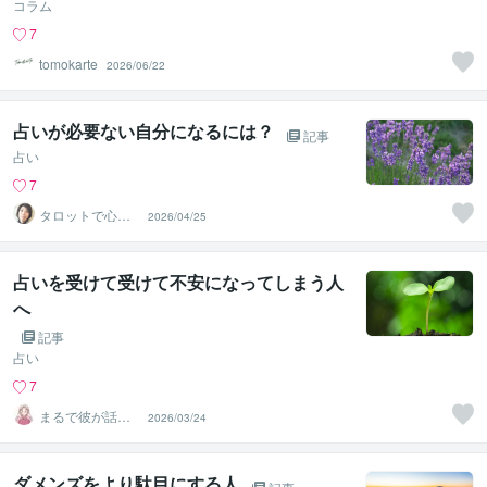
コラム
7
tomokarte
2026/06/22
占いが必要ない自分になるには？
記事
占い
7
タロットで心の
2026/04/25
クリーニング ス
ゥ
占いを受けて受けて不安になってしまう人
へ
記事
占い
7
まるで彼が話し
2026/03/24
てるかのように
お届けl運子
ダメンズをより駄目にする人