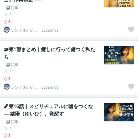
記事
占い
3
レン｜迷いが自
2025/07/06
信に変わる魂の
守護霊鑑定
🧩第1部まとめ｜癒しに行って傷つく私た
ち
記事
占い
3
レン｜迷いが自
2025/07/06
信に変わる魂の
守護霊鑑定
🧨第16話｜スピリチュアルに嘘をつくな
― 結陽（ゆいひ）、覚醒す
記事
占い
3