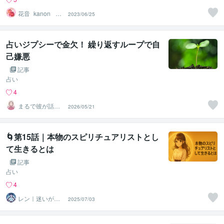
花音_kanon_ 霊
2023/06/25
感タロット占い
師
占いジプシーで金欠！ 繰り返すループで自
己嫌悪
記事
占い
4
まるで彼が話し
2026/05/21
てるかのように
お届けl運子
🌀第15話｜本物のスピリチュアリストとし
て生きるとは
記事
占い
4
レン｜迷いが自
2025/07/03
信に変わる魂の
守護霊鑑定