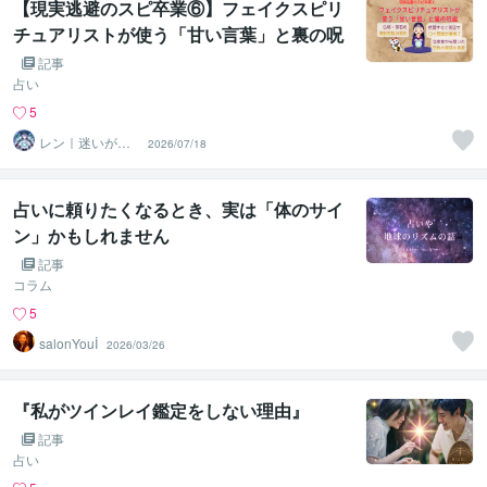
【現実逃避のスピ卒業⑥】フェイクスピリ
チュアリストが使う「甘い言葉」と裏の呪
詛
記事
占い
5
レン｜迷いが自
2026/07/18
信に変わる魂の
守護霊鑑定
占いに頼りたくなるとき、実は「体のサイ
ン」かもしれません
記事
コラム
5
salonYouİ
2026/03/26
『私がツインレイ鑑定をしない理由』
記事
占い