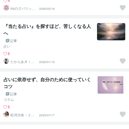
5
rioのズバリッ宇
2026/03/16
宙の灯台光の地
図
『当たる占い』を探すほど、苦しくなる人
へ
記事
占い
5
たからあき｜開
2026/01/15
運アドバイザー
占いに依存せず、自分のために使っていく
コツ
記事
コラム
5
松河沙奈・イン
2025/07/17
スピレーション
タロット