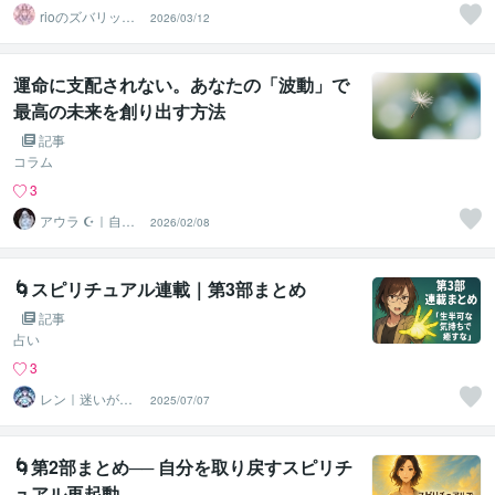
rioのズバリッ宇
2026/03/12
宙の灯台光の地
図
運命に支配されない。あなたの「波動」で
最高の未来を創り出す方法
記事
コラム
3
アウラ ☪｜自分
2026/02/08
軸を調律するセ
ラピスト
🌀スピリチュアル連載｜第3部まとめ
記事
占い
3
レン｜迷いが自
2025/07/07
信に変わる魂の
守護霊鑑定
🌀第2部まとめ── 自分を取り戻すスピリチ
ュアル再起動 ──