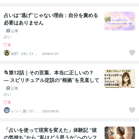
凛道
占いは“逃げ”じゃない理由：自分を責める
必要はありません
記事
占い
6
結灯（ゆいひ）
2026/01/27
♡未来への羅針
盤♡
🌀第12話｜その言葉、本当に正しいの？
― スピリチュアル定説の“根拠”を見直して
みよう
記事
占い
6
レン｜迷いが自
2025/06/30
信に変わる魂の
守護霊鑑定
「占いを使って現実を変えた」体験記 “彼
の気持ち”から “私はどう思うか”へのシフ