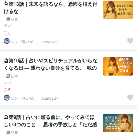
🌀第13話｜未来を語るなら、恐怖を植え付
けるな
記事
占い
5
レン｜迷いが自
2025/07/01
信に変わる魂の
守護霊鑑定
🔮第10話｜占いやスピリチュアルがいらな
くなる日 — 迷わない自分を育てる、“魂の
主導権”を取り戻す
記事
占い
5
レン｜迷いが自
2025/06/27
信に変わる魂の
守護霊鑑定
🔮第9話｜占いに頼る前に、やってみてほ
しい3つのこと ― 思考の手放しと「ただ感
じる」感覚の取り戻し
記事