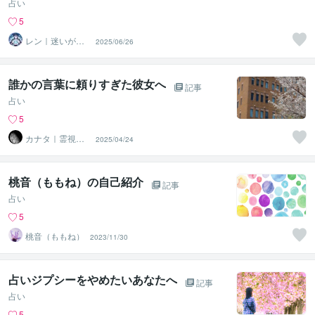
占い
5
レン｜迷いが自
2025/06/26
信に変わる魂の
守護霊鑑定
誰かの言葉に頼りすぎた彼女へ
記事
占い
5
カナタ｜霊視鑑
2025/04/24
定師
桃音（ももね）の自己紹介
記事
占い
5
桃音（ももね）
2023/11/30
占いジプシーをやめたいあなたへ
記事
占い
5