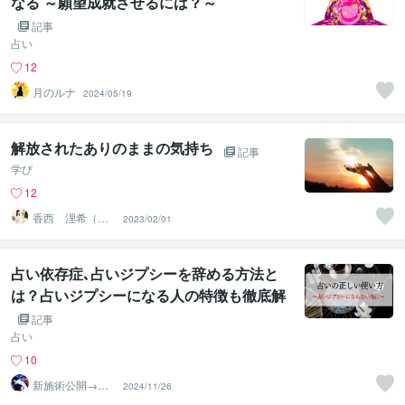
なる ～願望成就させるには？～
記事
占い
12
月のルナ
2024/05/19
解放されたありのままの気持ち
記事
学び
12
香西 浬希（こ
2023/02/01
うざい りの）
カウンセラー
占い依存症､占いジプシーを辞める方法と
は？占いジプシーになる人の特徴も徹底解
説
記事
占い
10
新施術公開→≪
2024/11/26
相手意識強制変