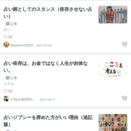
占い師としてのスタンス（依存させない占
い）
記事
占い
10
kazeyomi2021
2021/07/24
占い依存は、お金ではなく人生が勿体な
い。
記事
コラム
10
2021/05/11
m‪ ふわり
占いジプシーを辞めた方がいい理由（追記
版）