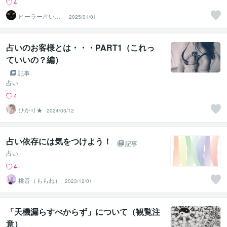
4
ヒーラー占い師
2025/01/01
よしの
占いのお客様とは・・・PART1（これっ
ていいの？編）
記事
占い
4
ひかり★
2024/03/12
占い依存には気をつけよう！
記事
占い
4
桃音（ももね）
2023/12/01
「天機漏らすべからず」について（観覧注
意）