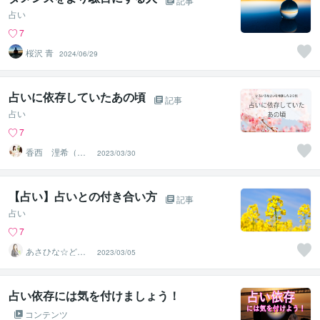
記事
占い
7
桜沢 青
2024/06/29
占いに依存していたあの頃
記事
占い
7
香西 浬希（こ
2023/03/30
うざい りの）
カウンセラー
【占い】占いとの付き合い方
記事
占い
7
あさひな☆どん
2023/03/05
なお悩みでもお
話ください
占い依存には気を付けましょう！
コンテンツ