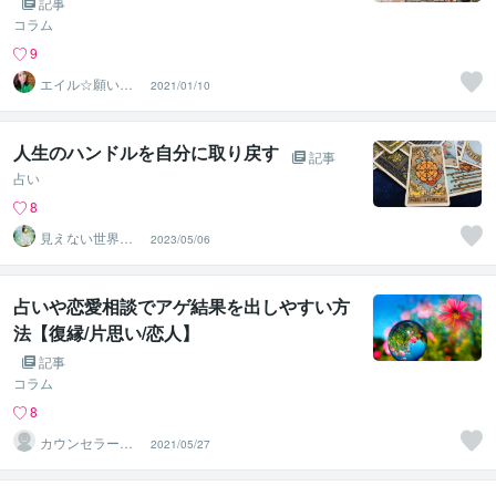
記事
コラム
9
エイル☆願いを
2021/01/10
叶える宇宙根源
の巫女
人生のハンドルを自分に取り戻す
記事
占い
8
見えない世界の
2023/05/06
翻訳家 宙（そ
ら）
占いや恋愛相談でアゲ結果を出しやすい方
法【復縁/片思い/恋人】
記事
コラム
8
カウンセラー佐
2021/05/27
藤愛