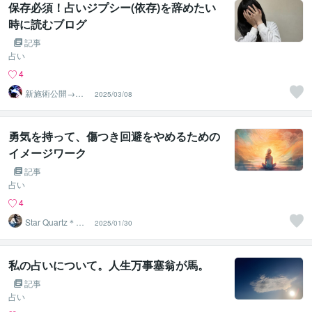
保存必須！占いジプシー(依存)を辞めたい
時に読むブログ
記事
占い
4
新施術公開→≪
2025/03/08
相手意識強制変
化≫◆星桜龍
勇気を持って、傷つき回避をやめるための
イメージワーク
記事
占い
4
Star Quartz＊ス
2025/01/30
タークォーツ
私の占いについて。人生万事塞翁が馬。
記事
占い