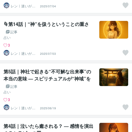
レン｜迷いが自
2025/07/04
信に変わる魂の
守護霊鑑定
🌀第14話｜“神”を扱うということの重さ
記事
占い
3
レン｜迷いが自
2025/07/03
信に変わる魂の
守護霊鑑定
第5話｜神社で起きる“不可解な出来事”の
本当の意味 ― スピリチュアルが“神域”を
壊すとき
記事
占い
3
レン｜迷いが自
2025/06/19
信に変わる魂の
守護霊鑑定
第4話｜泣いたら癒される？ ― 感情を演出