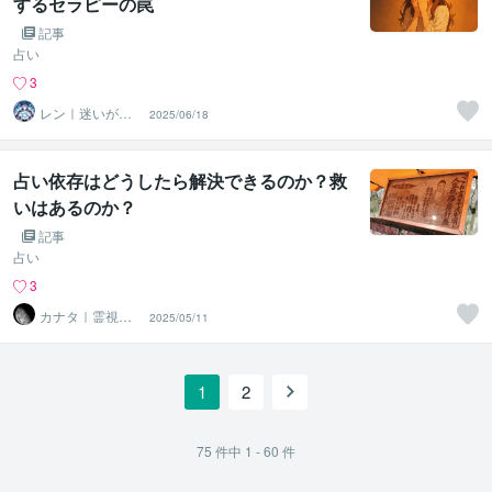
するセラピーの罠
記事
占い
3
レン｜迷いが自
2025/06/18
信に変わる魂の
守護霊鑑定
占い依存はどうしたら解決できるのか？救
いはあるのか？
記事
占い
3
カナタ｜霊視鑑
2025/05/11
定師
1
2
75
件中
1 - 60
件