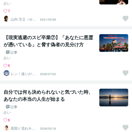
占い
7
山内 笘立（せん
2021/05/28
りゅう）
【現実逃避のスピ卒業⑦】「あなたに悪霊
が憑いている」と脅す偽者の見分け方
記事
占い
6
レン｜迷いが自
2026/07/22
信に変わる魂の
守護霊鑑定
自分では何も決められないと気づいた時、
あなたの本当の人生が始まる
記事
占い
6
原因と流れを読
2026/03/16
み解く鑑定師｜