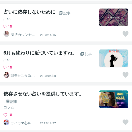
化≫◆星桜龍
占いに依存しないために
記事
占い
10
NLPカウンセラ
2023/11/15
ー♡ルカ
6月も終わりに近づいていますね。
記事
占い
10
瑠美✨ユタ系末
2023/06/28
裔♡縁結び占い
♡幸せ研究所
依存させない占いを提供しています。
記事
コラム
10
ライラ❤︎心を結
2022/11/27
ぶタロット