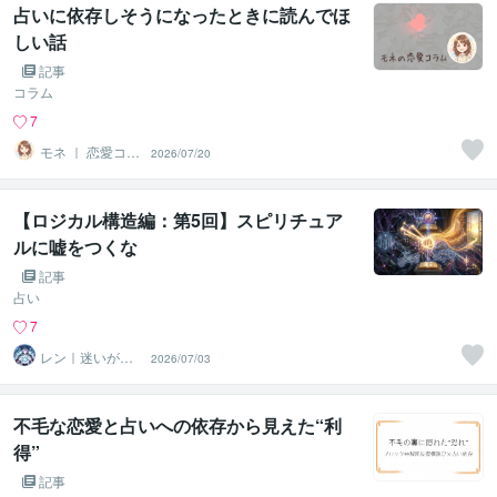
占いに依存しそうになったときに読んでほ
しい話
記事
コラム
7
モネ ｜ 恋愛コラ
2026/07/20
ムニスト・占い
師
【ロジカル構造編：第5回】スピリチュア
ルに嘘をつくな
記事
占い
7
レン｜迷いが自
2026/07/03
信に変わる魂の
守護霊鑑定
不毛な恋愛と占いへの依存から見えた“利
得”
記事