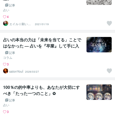
記事
占い
4
エイル☆願いを
2021/01/19
叶える宇宙根源
の巫女
占いの本当の力は「未来を当てる」ことで
はなかった — 占いを『卒業』して手に入
れた、本当の幸運の見つけ方
記事
コラム
3
salonYouİ
2026/03/27
100％の的中率よりも、あなたが大切にす
べき「たった一つのこと」✿
記事
占い
3