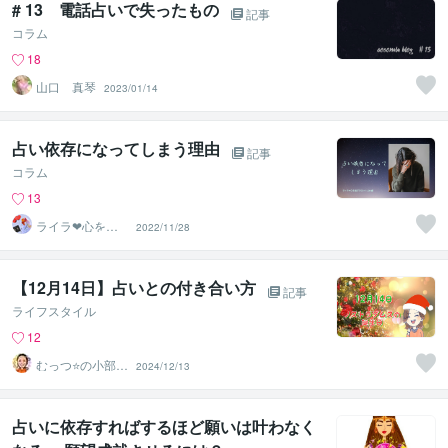
# 13 電話占いで失ったもの
記事
コラム
18
山口 真琴
2023/01/14
占い依存になってしまう理由
記事
コラム
13
ライラ❤︎心を結
2022/11/28
ぶタロット
【12月14日】占いとの付き合い方
記事
ライフスタイル
12
むっつ⭐の小部屋
2024/12/13
～心の浄化がで
きる場所〜
占いに依存すればするほど願いは叶わなく