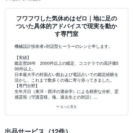
フワフワした気休めはゼロ｜地に足の
ついた具体的アドバイスで現実を動か
す専門室
機械設計技術者×対話型ヒーラーのレンと申します。

【実績】

鑑定歴26年　2000件以上の鑑定、ココナラでの高評価5
00件以上。

日本最大手の対面占い館および電話占いでの鑑定経験を
活かし、これまで数多くの魂に寄り添ってきました。

【専門分野】

生年月日（東洋・西洋の運命学）による精密な分析、霊
感霊視（守護霊様、魂、過去生との対話）

ヒーリングを融合させた鑑定ーーーあなたの状況に応じ
もっと見る
た具体的な行動アドバイスを必ずお伝えします。

「占いや正論に疲れてしまった」「心がパンクしそう」
というあなたの感情を全肯定でお迎えし、健やかなバラ
ンスへと調律いたします。

出品サービス（12件）