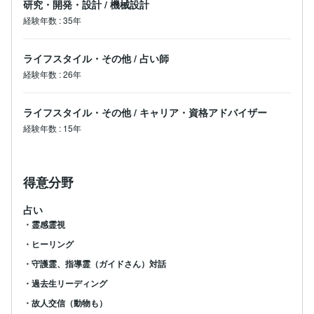
研究・開発・設計
/
機械設計
経験年数
:
35年
ライフスタイル・その他
/
占い師
経験年数
:
26年
ライフスタイル・その他
/
キャリア・資格アドバイザー
経験年数
:
15年
得意分野
占い
・霊感霊視
・ヒーリング
・守護霊、指導霊（ガイドさん）対話
・過去生リーディング
・故人交信（動物も）