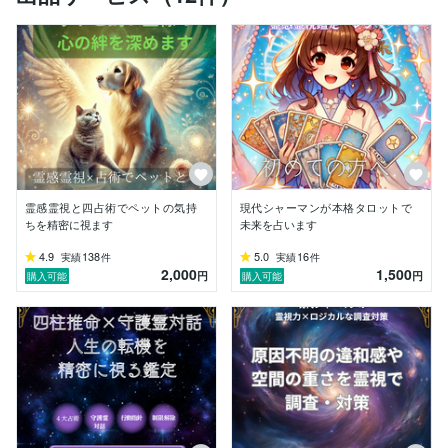
【私のスタンス：フワフワした気休めの排除】

世の中の占いには、主観だけで不安を煽り、依存させる
ようなものが少なくありません。

私はそうした「依存のループ」を明確なNGとして設定
しています。

言葉によるお説教や、難しい理屈の解説は一切いたしま
せん。原因不明の生きづらさや心の焦りには、

必ず目に見えない「構造的な原因」が存在します。理系
技術者としての客観的な視点でそれを見極め、

あなたの心の滞りを健やかに調律します。

霊感霊視と四占術でペットの気持
現代シャーマンが本格タロットで
【過去の葛藤：正論に殴られてきたあなたの痛みが分か
ちを精密に視ます
未来を占います
る理由】

かつての私は、理詰めの組織の中で心が追いつかなくな
4.9
138
5.0
16
実績
件
実績
件
2,000
1,500
り、人間関係や自分の繊細さに深く葛藤し、

円
円
購入可能
購入可能
限界を迎えた過去があります。

だからこそ、他所で「あなたの気のせいだ」「心が弱い
からだ」と突き放され、正論だけで殴られてきた

あなたの痛みが、私には痛いほど分かります。私のロジ
カルなアプローチは、あなたという大切な存在を

絶対に置いてきぼりにしないための「盾」なのです。

【あなたに届ける解決策：魂の声×ロジカル分析】
