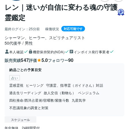
レン｜迷いが自信に変わる魂の守護
霊鑑定
最終ログイン：
25分前
稼働状況
対応可能です
シャーマン、ヒーラー、スピリチュアリスト
50代後半
男性
本人確認
機密保持契約(NDA)
インボイス発行事業者
547
5.0
90
販売実績
評価
フォロワー
納品ごとの予算目安
占い
霊感霊視
ヒーリング
守護霊、指導霊（ガイドさん）対話
過去生リーディング
故人交信（動物も）
ペンジュラム
四柱推命/西洋占星術/宿曜教/紫微斗数
九星気学
不思議現象の調査と対策
スケジュール
年中無休、24時間受付