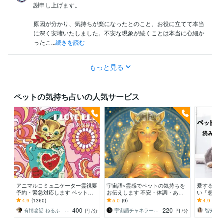
謝申し上げます。

原因が分かり、気持ちが楽になったとのこと、お役に立てて本当
に深く安堵いたしました。不安な現象が続くことは本当に心細か
ったこ...
続きを読む
もっと見る
ペットの気持ち占いの人気サービス
アニマルコミュニケーター霊視要
宇宙語×霊感でペットの気持ちを
愛するペ
予約・緊急対応します ペットロ
お伝えします 不安・体調・あな
い「想い
スの魂を深掘りし時空を超え生ま
たへの思いをやさしくチャネリン
一緒に暮
4.9
(1360)
5.0
(9)
4.9
(13
れ変わり…響き伝えます
グ
ットと暮
400
220
有情念話 ねるふ ﾋﾋﾞｷﾏﾉｽﾍﾞｼ
宇宙語チャネラー＊アルシオーネ
円
/分
円
/分