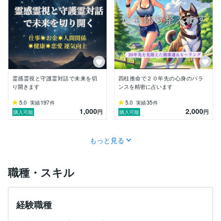
霊感霊視と守護霊対話で未来を切
四柱推命で２０年先の心身のバラ
り開きます
ンスを精密に占います
5.0
197
5.0
35
実績
件
実績
件
1,000
2,000
円
円
購入可能
購入可能
もっと見る
職種・スキル
経験職種