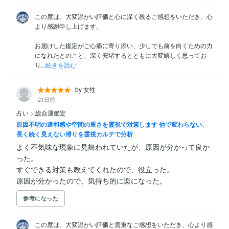
この度は、大変温かい評価と心に深く残るご感想をいただき、心
より感謝申し上げます。

お届けした鑑定がご心痛に寄り添い、少しでも前を向くための力
になれたとのこと、深く安堵するとともに大変嬉しく思ってお
り...
続きを読む
by 女性
21日前
占い
>
総合運鑑定
原因不明の違和感や空間の重さを霊視で対策します 他で変わらない、
長く続く見えない滞りを霊視カルテで分析
よく不気味な現象に見舞われていたが、原因が分かって良か
った。

すぐできる対策も教えてくれたので、役立った。

原因が分かったので、気持ち的に楽になった。
参考になった
この度は、大変温かい評価と貴重なご感想をいただき、心より感