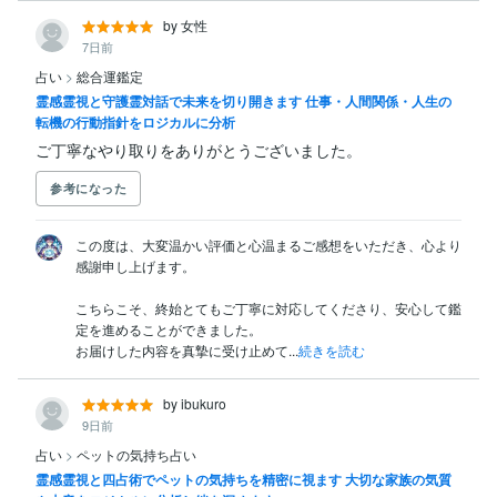
by 女性
7日前
占い
>
総合運鑑定
霊感霊視と守護霊対話で未来を切り開きます 仕事・人間関係・人生の
転機の行動指針をロジカルに分析
ご丁寧なやり取りをありがとうございました。
参考になった
この度は、大変温かい評価と心温まるご感想をいただき、心より
感謝申し上げます。

こちらこそ、終始とてもご丁寧に対応してくださり、安心して鑑
定を進めることができました。

お届けした内容を真摯に受け止めて...
続きを読む
by ibukuro
9日前
占い
>
ペットの気持ち占い
霊感霊視と四占術でペットの気持ちを精密に視ます 大切な家族の気質