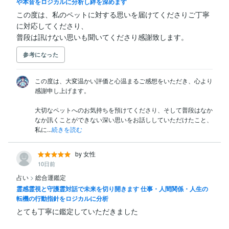
や本音をロジカルに分析し絆を深めます
この度は、私のペットに対する思いを届けてくださりご丁寧
に対応してくださり、

普段は訊けない思いも聞いてくださり感謝致します。
参考になった
この度は、大変温かい評価と心温まるご感想をいただき、心より
感謝申し上げます。

大切なペットへのお気持ちを預けてくださり、そして普段はなか
なか訊くことができない深い思いをお話ししていただけたこと、
私に...
続きを読む
by 女性
10日前
占い
>
総合運鑑定
霊感霊視と守護霊対話で未来を切り開きます 仕事・人間関係・人生の
転機の行動指針をロジカルに分析