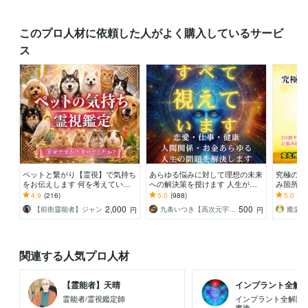
このプロ人材に依頼した人がよく購入しているサービ
ス
ペットと繋がり【霊視】で気持ち
あらゆる悩みに対して理想の未来
究極の遠
をお伝えします 何を考えている
への解決策を授けます 人生が上
み箇所を
のか、普段聞けない事がわかりま
手くいかないと悩んでいる人に未
悩み箇所
4.9
(216)
5.0
(988)
5.0
(54
す
来を好転させる魂の導き
トに送り
2,000
500
【前衛靈能者】ジャン
九条いつき【高次元宇宙霊視師】
癒楽＠
円
円
関連する人気プロ人材
【霊能者】天晴
インプラント全解除創
霊能者/霊視鑑定師
インプラント全解除専
書換