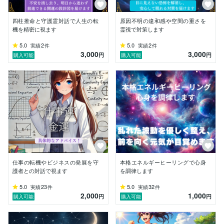
最大手での豊富な臨床経験に基づき、先入観を一切排除
した【完全ニュートラルな行動指針】を作成します。

主観によるブレがないため、以下のようなお悩みを根本
四柱推命と守護霊対話で人生の転
原因不明の違和感や空間の重さを
からクリアにします。

機を精密に視ます
霊視で対策します
・職場の人間関係や正論に疲れた心の回復

5.0
2
5.0
2
実績
件
実績
件
・不安や焦りに支配される感情の波の調律

3,000
3,000
円
円
購入可能
購入可能
・人生の岐路で、自分の本当の本音を見出す決断

【最後に：実家に帰るような安心感を】

ここは、あなたが誰にも言えない本音を打ち明けられ
る、絶対に否定されない安全な場所です。

あなたが本来の安心を取り戻し、笑顔で明日の一歩を踏
み出せるその瞬間まで、誠実に伴走し続けます。

どうぞ肩の力を抜いて、お仕事終わりに実家に帰るよう
な無条件の安心感を持って、いつでも私を頼ってくださ
仕事の転機やビジネスの発展を守
本格エネルギーヒーリングで心身
護者との対話で視ます
を調律します
5.0
23
5.0
32
実績
件
実績
件
2,000
1,000
円
円
購入可能
購入可能