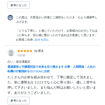
参考になった
この度は、大変温かい評価とご感想をいただき、心より感謝申し
上げます。

「とても丁寧に」と感じていただけて、お客様の心が少しでもほ
っと和らぎ、安心感に繋がったのであれば大変嬉しく思います。
お客様ご自身...
続きを読む
by 匿名
15日前
占い
>
総合運鑑定
霊感霊視と守護霊対話で未来を切り開きます 仕事・人間関係・人生の
転機の行動指針をロジカルに分析
たくさんの占術を組み合わせて、丁寧に鑑定して頂きまし
た。単に運勢を占うだけでなく心に寄り添い、優しく背中を
押して下さいました。また悩んだ時はお願いしたいと思いま
す。ありがとうございました。
参考になった