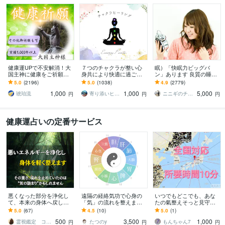
健康運UPで不安解消！大
７つのチャクラが整い心
眠）「快眠力ビッグバ
国主神に健康をご祈願し
身共により快適に過ごせ
ン」あります 良質の睡眠
ます 長寿・厄除け・合
ます あなたのエネルギー
が得られるようになりま
5.0
(2196)
5.0
(1038)
4.9
(2779)
格・必勝・安産・子宝の
を浄化・修復・強化し、
す。【300字鑑定付き】
1,000
1,000
5,000
祈願あり。ご家族にも！
軽やかな毎日へ
琥珀流
寄り添いヒーラー＊haru
ニニギのチカラ
円
円
円
健康運占いの定番サービス
悪くなった部分を浄化し
遠隔の経絡気功で心身の
いつでもどこでも、あな
て、本来の身体へ戻しま
「気」の流れを整えます
たの氣整えそっと見守り
す 滞りの原因を根本の波
こころと身体の症状に悩
ます 移動が難しい時も自
5.0
(67)
4.5
(10)
5.0
(1)
動から浄化し軽く動ける
んでいる方の気の流れを
宅で整えます安心してお
500
3,500
1,000
身体へ導く遠隔整体
調整します。
話し下さいね。
霊視鑑定 コハク
たつのy
もんちゃん7
円
円
円