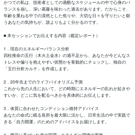
かつての私は、技術者としての過酷なスケジュールの中で心身のバ
ランスを崩し、深い葛藤を味わった過去があります。だからこそ、
年齢を重ねる中での漠然とした焦りや、大切な日々を守りたいと願
うあなたの気持ちが、誰よりもよく分かるのです。

■ 本セッションでお伝えする内容（鑑定レポート）

1．現在のエネルギーバランス分析

四柱推命の五行（木火土金水）の過不足から、あなたが今どんなス
トレスや偏りを抱えやすい状態かを客観的にチェックし、独自の
「五行分析カルテ」を作成します。

2．20年先までのライフバイオリズム予測

これから先の人生において、どの時期にエネルギーの乱れが起きや
すいか、どこに気を配るべきかを具体的にお伝えします。

3．体質に合わせたコンディション維持アドバイス

あなたの命式に眠る長所を最大限に活かし、日常生活の中で実践で
きる「自力開運」のためのアドバイスをお届けします。

4．鑑定に基づいた魂の同調・エネルギー調律の実施
