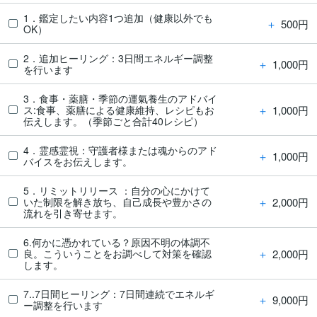
1．鑑定したい内容1つ追加（健康以外でも
＋
500円
OK）
2．追加ヒーリング：3日間エネルギー調整
＋
1,000円
を行います
3．食事・薬膳・季節の運氣養生のアドバイ
＋
1,000円
ス:食事、薬膳による健康維持、レシピもお
伝えします。（季節ごと合計40レシピ）
4．霊感霊視：守護者様または魂からのアド
＋
1,000円
バイスをお伝えします。
5．リミットリリース ：自分の心にかけて
＋
2,000円
いた制限を解き放ち、自己成長や豊かさの
流れを引き寄せます。
6.何かに憑かれている？原因不明の体調不
＋
2,000円
良。こういうことをお調べして対策を確認
します。
7..7日間ヒーリング：7日間連続でエネルギ
＋
9,000円
ー調整を行います