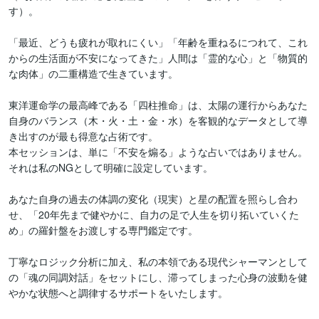
す）。

「最近、どうも疲れが取れにくい」「年齢を重ねるにつれて、これ
からの生活面が不安になってきた」人間は「霊的な心」と「物質的
な肉体」の二重構造で生きています。

東洋運命学の最高峰である「四柱推命」は、太陽の運行からあなた
自身のバランス（木・火・土・金・水）を客観的なデータとして導
き出すのが最も得意な占術です。

本セッションは、単に「不安を煽る」ような占いではありません。
それは私のNGとして明確に設定しています。

あなた自身の過去の体調の変化（現実）と星の配置を照らし合わ
せ、「20年先まで健やかに、自力の足で人生を切り拓いていくた
め」の羅針盤をお渡しする専門鑑定です。

丁寧なロジック分析に加え、私の本領である現代シャーマンとして
の「魂の同調対話」をセットにし、滞ってしまった心身の波動を健
やかな状態へと調律するサポートをいたします。
