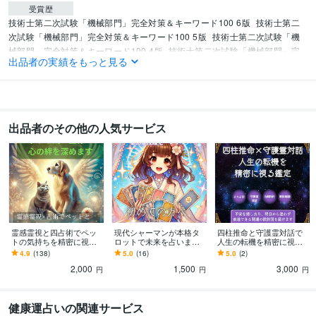
受賞歴
技術士第二次試験「機械部門」完全対策＆キーワード100 6版
技術士第二
次試験「機械部門」完全対策＆キーワード100 5版
技術士第二次試験「機
械部門」完全対策＆キーワード100 4版
技術士第二次試験「機械部門」完
出品者の実績をもっと見る
全対策＆キーワード100 3版
機械部門受験者のための技術士必須科目論文
事例集
資格・検定
技術士（機械）
取得年 : 2010年
出品者のその他の人気サービス
得意分野
占い
霊感霊視
ヒーリング
守護霊、指導霊（ガイドさん）対話
過去生リ
ーディング
故人交信（動物も）
ペンジュラム
四柱推命/西洋占星術/宿曜
教/紫微斗数
九星気学
不思議現象の調査と対策
霊感霊視と四占術でペッ
現代シャーマンが本格タ
四柱推命と守護霊対話で
トの気持ちを精密に視ま
ロットで未来を占います
人生の転機を精密に視ま
す 大切な家族の気質や本
日々の迷いにそっと寄り
す 不安の根源を紐解き、
4.9
(138)
5.0
(16)
5.0
(2)
音をロジカルに分析し絆
添う本格タロット。今必
明日への一歩を支える人
2,000
1,500
3,000
を深めます
要な天からの伝言
生の設計図
円
円
円
健康運占いの関連サービス