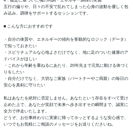
五行の偏りや、日々の不安で乱れてしまった心身の波動を優しく包
み込み、調律をサポートするセッションです。

■ こんな方におすすめです

・自分の体質や、エネルギーの傾向を客観的なロジック（データ）
で知っておきたい

・スピリチュアルな心地よさだけでなく、地に足のついた健康のア
ドバイスがほしい

・これから年齢を重ねるにあたり、20年先まで元気に動ける体づく
りをしたい

・自分だけでなく、大切なご家族（パートナーやご両親）の毎日の
安心を真剣に守りたい

私はあなたを絶対に否定しません。あなたという存在をすべて受け
止めた上で、あなたが笑顔で未来へ歩き出すその瞬間まで、誠実に
全力で伴走いたします。

どうぞ、お仕事終わりに実家に帰ってホッとするような安心感で、
いつでもお気軽にご相談のメッセージをお送りくださいね。
