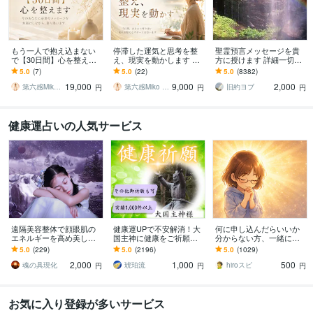
もう一人で抱え込まない
停滞した運気と思考を整
聖霊預言メッセージを貴
で【30日間】心を整えま
え、現実を動かします 今
方に授けます 詳細一切聞
す 今のあなたに必要なメ
の停滞の原因を読み解
かずに霊的預言メッセー
5.0
(7)
5.0
(22)
5.0
(8382)
ッセージをお届けしなが
き、【7日間】寄り添いな
ジを貴方にお伝え致しま
19,000
9,000
2,000
ら、寄り添います。
がら伴走します
す。
第六感Miko 1億の投資詐欺で覚醒
第六感Miko 1億の投資詐欺で覚醒
旧約ヨブ
円
円
円
健康運占いの人気サービス
遠隔美容整体で顔眼肌の
健康運UPで不安解消！大
何に申し込んだらいいか
エネルギーを高め美しく
国主神に健康をご祈願し
分からない方、一緒に考
します この遠隔のエネル
ます 長寿・厄除け・合
えます どのサービスがい
5.0
(229)
5.0
(2196)
5.0
(1029)
ギーで美しさを醸し出し
格・必勝・安産・子宝の
いか迷っている方用
2,000
1,000
500
てください
祈願あり。ご家族にも！
魂の具現化
琥珀流
hiroスピ
円
円
円
お気に入り登録が多いサービス