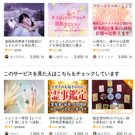
遠隔美容整体で顔眼肌の
ダイエットの心のブロッ
心身共に、健やかな状態
エネルギーを高め美しく
クを潜在意識から書き換
へ導くヒーリングを行い
します この遠隔のエネル
えます 愛の循環シリー
ます ストレス解放/本来の
5.0
(229)
5.0
(4)
5.0
(117)
ギーで美しさを醸し出し
ズ・ダイエット編～食べ
調子を取り戻すフリーエ
2,000
2,000
3,000
てください
すぎ・自己嫌悪を手放す
ネルギーヒーリング
魂の具現化
心解師つむぎ｜ヒーリング＆霊感タロット
星河 イオナ
円
円
円
～
このサービスを見た人はこちらもチェックしています
予約受付中
リピーター専用【ヒーリ
30年の霊視経験による
鑑定歴33年のプロ占い師
ング】致します ☆波動を
【本格霊事鑑定】を行い
が真剣占います 博多・廓
上げ、流れを良くします
ます 霊現象・家相・家
屋の純血統占い祈願師
5.0
(20948)
5.0
(418)
5.0
(11805)
☆
系・先祖・土地・人間関
雷鳥
1,500
3,000
400
係・悪縁・因縁・厄払い
misa k
【霊能者】天晴
鑑定歴33年のプロ占い師 雷鳥
円
円
円
/分