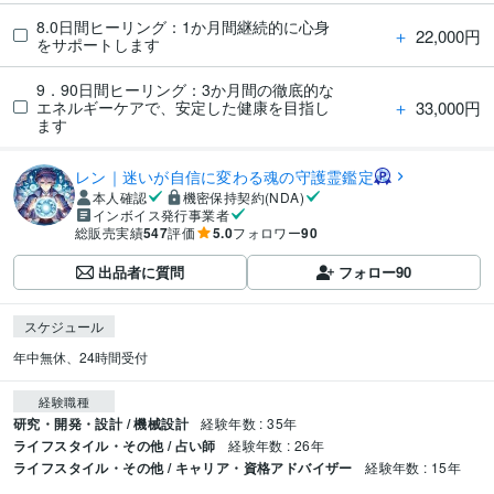
8.0日間ヒーリング：1か月間継続的に心身
＋
22,000円
をサポートします
9．90日間ヒーリング：3か月間の徹底的な
＋
33,000円
エネルギーケアで、安定した健康を目指し
ます
レン｜迷いが自信に変わる魂の守護霊鑑定
本人確認
機密保持契約(NDA)
インボイス発行事業者
総販売実績
547
評価
5.0
フォロワー
90
出品者に質問
フォロー
90
スケジュール
年中無休、24時間受付
経験職種
研究・開発・設計 / 機械設計
経験年数 : 35年
ライフスタイル・その他 / 占い師
経験年数 : 26年
ライフスタイル・その他 / キャリア・資格アドバイザー
経験年数 : 15年