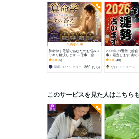
予約受付中
算命学｜電話であなたのお悩みス
2026年 の運勢（総
ッキリ解決します ～仕事・恋
事）鑑定します 魂の
愛・結婚・人間関係～起こすべき
ル・開運リーディン
5.0
(5)
5.0
(40)
行動をお伝えします。
360
開運占い＊シェリー
なおこ✨ニュージーランドNo1鑑定士✨
円
/分
このサービスを見た人はこちら