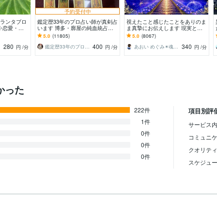
予約受付中
グランタブロ
鑑定歴33年のプロ占い師が真剣占
視えたこと感じたことをありのま
☪️恋愛・仕
います 博多・廓屋の純血統占い
ま真摯にお伝えします 現実とス
マン1度試
祈願師 雷鳥
ピリチュアルを繋ぐ鑑定であなた
5.0
(11805)
5.0
(8067)
の心に寄り添います
280
400
340
鑑定歴33年のプロ占い師 雷鳥
あおい めぐみ✴︎魂の声伝達屋さん
円
/分
円
/分
円
/分
かった
222件
項目別評
1件
サービス内
0件
コミュニ
0件
クオリテ
0件
スケジュ