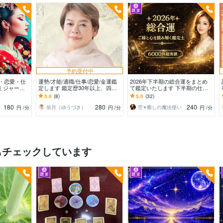
予約受付中
合・恋愛・仕
運勢/才能/適職/仕事/恋愛/金運鑑
2026年下半期の総合運をまとめ
ミジャー
定します 鑑定歴30年以上、四柱
て鑑定いたします 下半期の仕事
グ
推命•宿曜•数秘術•九星気学で鑑
運、恋愛運、金運、健康運などを
5.0
(8)
5.0
(32)
定！
視る福袋鑑定
180
280
240
佑月（ゆうづき）
空✴︎癒しの魔法使い
円
/分
円
/分
円
/分
もチェックしています