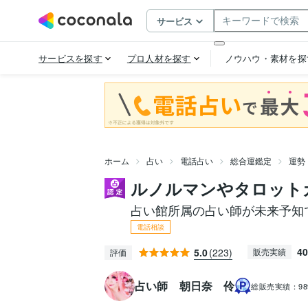
ホーム
占い
電話占い
総合運鑑定
運勢
ルノルマンやタロット
占い館所属の占い師が未来予知
電話相談
40
5.0
(223)
販売実績
評価
占い師 朝日奈 伶
総販売実績：
9