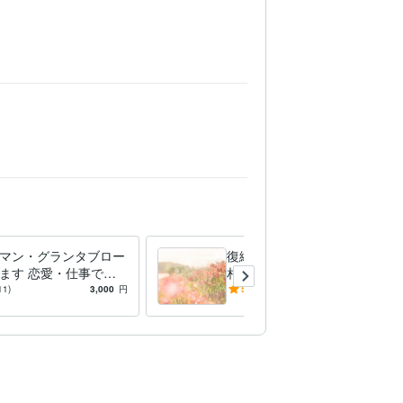
マン・グランタブロー
復縁専科 復縁の可能性やお
ます 恋愛・仕事でお
相手の状況を鑑定します 復
方。相手の気持ち、運
縁ご希望の方の専用メニュー
11)
3,000
円
5.0
(6)
3,000
円
れを占います
です