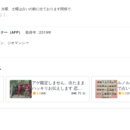
、火曜、土曜は占いの館に出ております関係で、

ます。
ナー（AFP）
取得年 : 2019年
マン、ジオマンシー
ス
アゲ鑑定しません。出たまま
ルノル
ハッキリお伝えします 恋愛
で占い
占い辛口版です。良い結果も
悩みの
5.0
(98)
240
円
/分
5.0
(3
そのままお伝えします
気の流