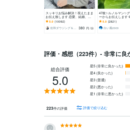
スッキリお悩み解決！視えたまま
47枚✨ルノルマン✨
お伝え致します 恋愛、結婚、人
ーからお伝えします 
間関係、仕事、人生、ペットの気
事・人間関係✨ルノル
5.0
(10092)
5.0
(2821)
持ち等◎祈願付き
してみませんか✡️
380
佐和ダウジング＆スピリットメンター
白い風coco
円
/分
評価・感想（223件）- 非常に良
星5 (非常に良かった)
総合評価
星4 (良かった)
5.0
星3 (普通)
星2 (悪かった)
星1 (非常に悪かった)
223
評価で絞り込む
件の評価