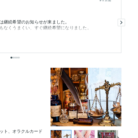
9ヶ月前
こ
は継続希望のお知らせが来ました。
寄
もなくうまくい、すぐ継続希望になりました。
た
一
も
た
出
ット、オラクルカード