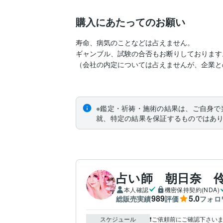
購入にあたってのお願い
寿命、病気のことなどは占えません。

ギャンブル、試験の合否もお断りしております。
（会社の内定については占えませんが、企業と
※鑑定・祈祷・施術の結果は、ご自身で
就、特定の結果を保証するものではあ
占い師 朝日奈 
本人確認
機密保持契約(NDA)
989
5.0
総販売実績
評価
フォロ
スケジュール
❗️ご依頼前にご確認下さいませ❗