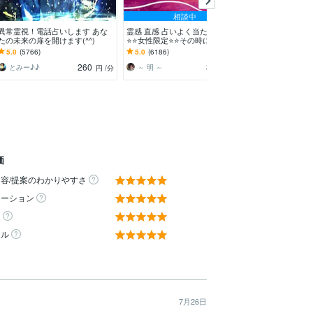
相談中
異常霊視！電話占いします あな
霊感 直感 占いよく当たります
恋愛♡お相手様
たの未来の扉を開けます(^^)
⭐️⭐️女性限定⭐️⭐️その時に必要な占
ビジョンお伝え
術で鑑定致します
係でも細密にお
5.0
(5766)
5.0
(6186)
5.0
(1515)
ンレイ ソウル
260
320
とみー♪♪
～ 明 ～
円
/分
円
/分
価
容/提案のわかりやすさ
ケーション
ィ
ール
7月26日