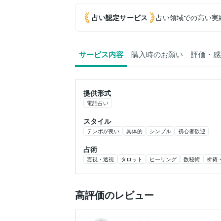
占い認定
サービス
占い領域での高い実
サービス内容
購入時のお願い
評価・感
提供形式
電話占い
スタイル
テンポが良い
具体的
シンプル
初心者歓迎
占術
霊視・透視
タロット
ヒーリング
数秘術
祈祷
高評価のレビュー