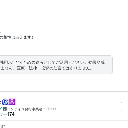


の相性は占えます）

判断いただくための参考としてご活用ください。効果や成
りません。医療・法律・投資の助言ではありません。
伶
インボイス発行事業者
未登録
174
ワー
️
