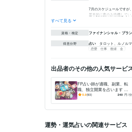
7月のスケジュールですが
基本的に夜のみ待機してい
すべて見る
ファイナンシャル・プラン
資格・検定
占い
タロット、ルノル
得意分野
恋愛 仕事 復縁 金
出品者のその他の人気サービ
FP占い師が適職、副業、転
職、独立開業を占います 対
面鑑定もしている占い師で
5.0
(93)
240
円
/分
す。仕事と金運をみていきま
す
運勢・運気占いの関連サービス