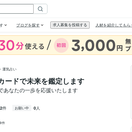
・運気占い
カードで未来を鑑定します
であなたの一歩を応援いたします
2
件
0
人
お願い中
89件