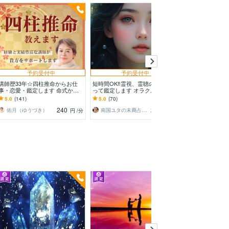
予約受付中
予約受付中
講師歴33年☆四柱推命からお仕
短時間OK‼︎霊視、霊聴の能力を使
ベストな時期は
事・恋愛・鑑定します 命式から
って鑑定します オラクルカード
を多角的に占い
性格・相性・仕事・運勢・四柱推
と霊視でお悩みを解決へと導きま
ミング！貴方の
5.0
(141)
5.0
(70)
5.0
(28)
命でひも解いていきます
す
の決断の後押し
240
200
佑月（ゆうづき）
南国ユタの末裔占い師✴︎リン
mint18
円
/分
円
/分