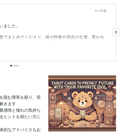
5ヶ月前
いました。
詳
結
葉でまとめてくださり、彼の性格や現在の立場、置かれ
今
これまで感じてきた印象と重なる部分が多く、深く腑に
た
も
出
を阻む障害を探り、現
解きます

愛感情と憧れの気持ち
るヒントを得たい方に
体的なアドバイスもお