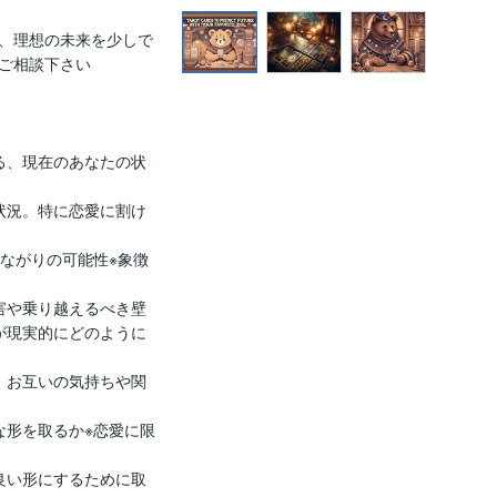
、理想の未来を少しで
ご相談下さい

る、現在のあなたの状
状況。特に恋愛に割け
つながりの可能性※象徴
害や乗り越えるべき壁

が現実的にどのように
、お互いの気持ちや関
な形を取るか※恋愛に限
良い形にするために取