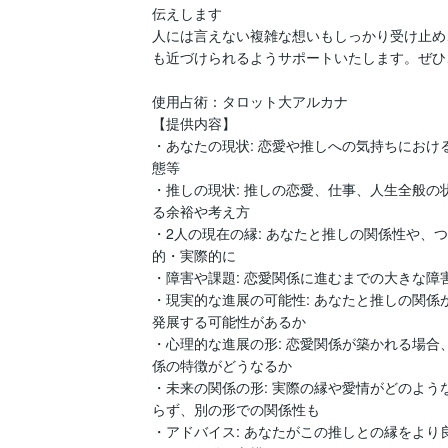
伝えします

人には言えない複雑な想いもしっかり受け止め
も近づけられるようサポートいたします。ぜひ
使用占術：タロット大アルカナ

【提供内容】

・あなたの現状: 恋愛や推しへの気持ちにおけ
態等

・推しの現状: 推しの恋愛、仕事、人生全般の
る余裕や考え方

・2人の現在の縁: あなたと推しの関係性や、
的・実際的に

・障害や課題: 恋愛関係に進むまでの大きな障
・現実的な進展の可能性: あなたと推しの関係
発展する可能性があるか

・心理的な進展の形: 恋愛関係が築かれる場合
係の特徴がどうなるか

・未来の関係の形: 実際の縁や愛情がどのよう
らず、別の形での関係性も

・アドバイス: あなたがこの推しとの縁をより