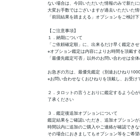
ない場合は、今回いただいた情報のみで新たに
大変お手数ではございますが過去いただいた情
「前回結果を踏まえる」オプションをご検討下さ
【ご注意事項】

１．納期について

「ご依頼確定順」に、出来るだけ早く鑑定させ
※オプション鑑定は内容によりお時間を頂戴する
「最優先鑑定可否」以外のお問い合わせは全体
お急ぎの方は、最優先鑑定（別途おひねり100
※お問い合わせなくおひねりを頂戴し、お受け
２．タロットの言うとおりに鑑定するよう心が
了承ください

３．鑑定後追加オプションについて

鑑定結果をご確認いただき、追加オプションが
時間以内に追加のご購入やご連絡が確認できな
その場合におきましてもオプション等をご希望