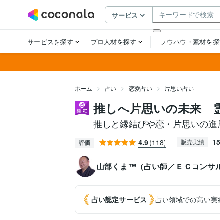
ホーム
占い
恋愛占い
片思い占い
推しへ片思いの未来 
推しと縁結びや恋・片思いの進
15
4.9
(118)
販売実績
評価
山部くま™（占い師／ＥＣコンサ
占い認定
サービス
占い領域での高い実