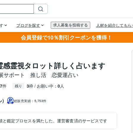
会員登録で10％割引クーポンを獲得！
霊感霊視タロット詳しく占います
展サポート 推し活 恋愛運占い
7
件
3
枠 / お願い中：
0
人
残り
ル）
総販売実績：
5,753件
績と鑑定プロセスを満たした、運営審査済のサービスです