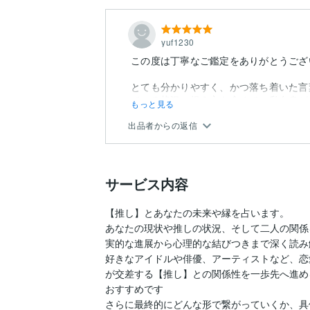
yuf1230
この度は丁寧なご鑑定をありがとうござ
とても分かりやすく、かつ落ち着いた言
ている状況の捉え方も含めて、私自身が
もっと見る
落ちる内容でした。
出品者からの返信
サービス内容
【推し】とあなたの未来や縁を占います。

あなたの現状や推しの状況、そして二人の関係
実的な進展から心理的な結びつきまで深く読み
好きなアイドルや俳優、アーティストなど、恋
が交差する【推し】との関係性を一歩先へ進め
おすすめです

さらに最終的にどんな形で繋がっていくか、具