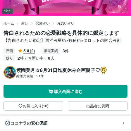
1/11
ホーム
占い
恋愛占い
片思い占い
告白されるための恋愛戦略を具体的に鑑定します
【告白されたい鑑定】西洋占星術×数秘術×タロットの融合占術
5.0
(2)
3
件
評価
販売実績
2
枠 / お願い中：
0
人
残り
紫園美月☆8月31日迄夏休み企画親子♡
総販売実績：
91件
購入画面に進む
お気に入り(10)
出品者に質問
ココナラの安心保証