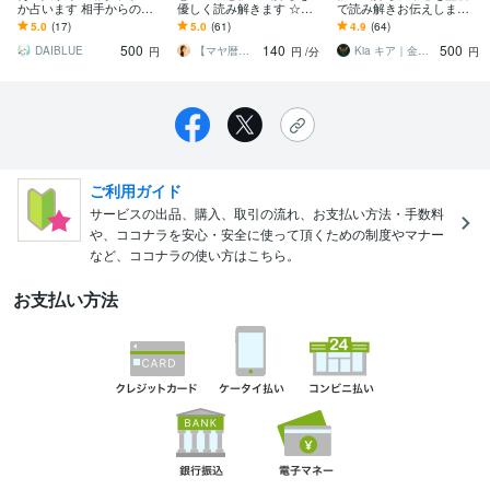
か占います 相手からの連
優しく読み解きます ☆止
で読み解きお伝えします
絡は今後来るのか占いま
まって見える恋にも、ち
彼の心の奥に眠る真実を
5.0
(17)
5.0
(61)
4.9
(64)
す
ゃんと意味があります♡
霊視で紐解き、お二人の
500
140
500
♡
未来を導きます
DAIBLUE
【マヤ暦☆ことだま】まやたま鑑定☆セレナ
Kia キア｜金龍魂の極霊視
円
円
/分
円
ご利用ガイド
サービスの出品、購入、取引の流れ、お支払い方法・手数料
や、ココナラを安心・安全に使って頂くための制度やマナー
など、ココナラの使い方はこちら。
お支払い方法