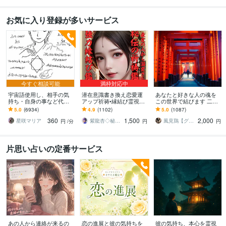
お気に入り登録が多いサービス
今すぐ相談可能
満枠対応中
宇宙語使用し、相手の気
潜在意識書き換え恋愛運
あなたと好きな人の魂を
持ち・自身の事など代弁
アップ祈祷•縁結び霊視し
この世界で結びます 二人
します 相手の本音を知り
ます 秘伝の祈祷で思念伝
の魂を統合させて縁を結
5.0
(6934)
4.9
(1102)
5.0
(1087)
たい・自身の事を知りた
達、強力縁結び祈祷、恋
ぶ恋愛グラウンディング
360
1,500
2,000
い方へ。
愛引き寄せ体質に
です
星咲マリア
紫龍杏◇秘伝の縁結び祈祷師
風見鶏【グラウンディング・ヒーリング】
円
/分
円
円
片思い占いの定番サービス
あの人から連絡が来るの
恋の進展と彼の気持ちを
彼の気持ち、本心を霊視