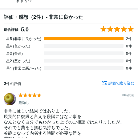
ますか？
評価・感想（2件）- 非常に良かった
5.0
総合評価
星5 (非常に良かった)
2件
星4 (良かった)
0件
星3 (普通)
0件
星2 (悪かった)
0件
星1 (非常に悪かった)
0件
2
評価で絞り込む
件の評価
13時間前
鰹節し
非常に厳しい結果ではありました。

現実的に復縁と言える段階にはない事を

なんとなく自分でもわかった上でのご相談ではありましたが、

それでも藁をも掴む気持ちでした。

冷静になって内省する時間が必要な旨を
