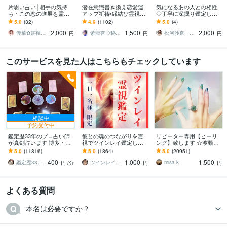
片思い占い│相手の気持
潜在意識書き換え恋愛運
気になるあの人との相性
ち・この恋の進展を霊視
アップ祈祷•縁結び霊視し
◇丁寧に深掘り鑑定しま
します 【深読み版】ご質
ます 秘伝の祈祷で思念伝
す 48時間以内納品/片思
5.0
(32)
4.9
(1102)
5.0
(4)
問2つ・相性・恋が動く時
達、強力縁結び祈祷、恋
い/恋人/複雑恋愛/遠距離/
2,000
1,500
2,000
期を丁寧に鑑定
愛引き寄せ体質に
音信不通
優華✿霊視で導く癒やしの恋占い師
紫龍杏◇秘伝の縁結び祈祷師
松河沙奈・インスピレーションタロット
円
円
円
このサービスを見た人はこちらもチェックしています
相談中
予約受付中
鑑定歴33年のプロ占い師
彼との魂のつながりを霊
リピーター専用【ヒーリ
が真剣占います 博多・廓
視でツインレイ鑑定しま
ング】致します ☆波動を
屋の純血統占い祈願師
す 気になる彼とつながる
上げ、流れを良くします
5.0
(11816)
5.0
(1864)
5.0
(20951)
雷鳥
ことができるのか鑑定し
☆
400
1,000
1,500
ます
鑑定歴33年のプロ占い師 雷鳥
ツインレイ縁結び専門鑑定士✢神結シオン✢
misa k
円
/分
円
円
よくある質問
本名は必要ですか？