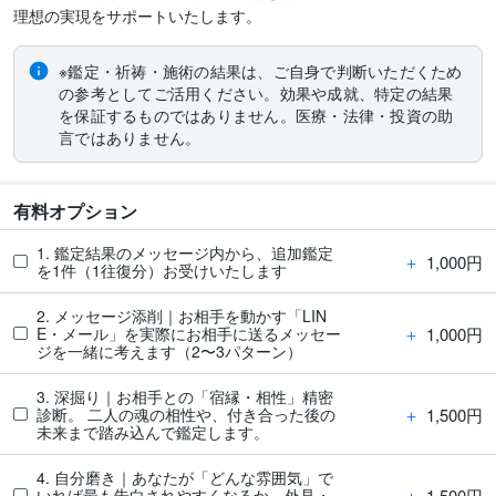
理想の実現をサポートいたします。
※鑑定・祈祷・施術の結果は、ご自身で判断いただくため
の参考としてご活用ください。効果や成就、特定の結果
を保証するものではありません。医療・法律・投資の助
言ではありません。
有料オプション
1. 鑑定結果のメッセージ内から、追加鑑定
＋
1,000円
を1件（1往復分）お受けいたします
2. メッセージ添削｜お相手を動かす「LIN
＋
1,000円
E・メール」を実際にお相手に送るメッセー
ジを一緒に考えます（2〜3パターン）
3. 深掘り｜お相手との「宿縁・相性」精密
＋
1,500円
診断。 二人の魂の相性や、付き合った後の
未来まで踏み込んで鑑定します。
4. 自分磨き｜あなたが「どんな雰囲気」で
＋
1,500円
いれば最も告白されやすくなるか、外見・