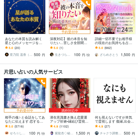
予約受付中
あなたの本質を読み解く
深夜対応】彼の本音を知
詳細一切不要でお相手様
星と心のメッセージを伝
りたい…苦しさ全部聞き
の現在のお気持ちを占い
えます 本当の自分に出会
ます 「何回同じ話でも大
ます おふたりの現状か
5.0
(20)
5.0
(1)
5.0
(662)
うための道しるべです
丈夫。あなたの気持ちを
ら、あなた様がやるとい
500
100
1,500
否定しません」
いことをお伝えします
星乃院 遥香（ほしのいん・はるか）
生きづらさに寄り添う九星気学鑑定士
ざらめさとう
円
円
/分
円
片思い占いの人気サービス
予約受付中
満枠対応中
相手の魂✨と会話をしてあ
潜在意識書き換え恋愛運
何も視えないですが本気
なたに伝えます 恋するあ
アップ祈祷•縁結び霊視し
で霊視します 復縁,出会い,
なたに☘️最高のチャンス
ます 秘伝の祈祷で思念伝
片想い,金運,子育て,人間関
5.0
(5716)
4.9
(1102)
4.9
(27)
を！
達、強力縁結び祈祷、恋
係どれも視えません
100
1,500
500
愛引き寄せ体質に
せろ☆しあり
紫龍杏◇秘伝の縁結び祈祷師
チャクラ調整師 天宮まこと
円
/分
円
円