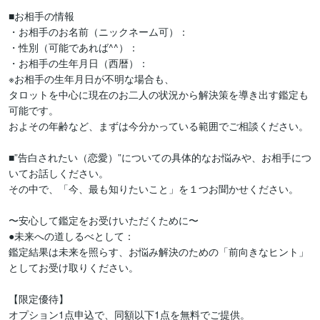
■お相手の情報

・お相手のお名前（ニックネーム可）：

・性別（可能であれば^^）：

・お相手の生年月日（西暦）：

※お相手の生年月日が不明な場合も、

タロットを中心に現在のお二人の状況から解決策を導き出す鑑定も
可能です。

およその年齢など、まずは今分かっている範囲でご相談ください。

■”告白されたい（恋愛）”についての具体的なお悩みや、お相手につ
いてお話しください。

その中で、「今、最も知りたいこと」を１つお聞かせください。

〜安心して鑑定をお受けいただくために〜

●未来への道しるべとして： 

鑑定結果は未来を照らす、お悩み解決のための「前向きなヒント」
としてお受け取りください。

【限定優待】

オプション1点申込で、同額以下1点を無料でご提供。
