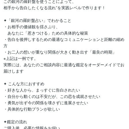
この銀河の羅針盤を使うことによって、

相手から告白したくなる流れ”を実践レベルで作ります！

✦「銀河の羅針盤占い」でわかること

・お相手の価値観を揺さぶり、

　あなたに「惹きつける」ための具体的な秘策

・告白を後押しするための最適なコミュニケーションと距離の縮め
方

・お二人の想いが重なり関係が大きく動き出す「最良の時期」

※上記は一例です。

実際には、あなたのご相談内容に最適な鑑定をオーダーメイドでお
届けします

✦ こんな方におすすめ

・好きな人から、まっすぐに告白されたい

・自分から動くのは不安だが、この恋を成就させたい

・勇気が出ず今の関係を壊さずに進展させたい

・具体的な行動プランが欲しい

✦鑑定の流れ

ご購入後、必要な情報をお伺い
