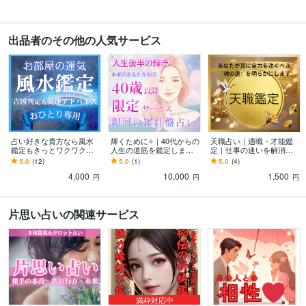
Excel:23年
PowerPoint:14年
Word:22年
Adobe Illustrator:21年
Adobe InDesign:21年
Google スプレッドシート:11年
Google ドキュメント:11年
Keynote:6年
Numbers:6年
Pages:6年
Canva:2年
出品者のその他の人気サービス
得意分野
占い
西洋占星術・数秘術・タロットカード
占い
西洋占星術
タロットカード
数秘術
占い
風水
占い
鑑定
風水
方位
吉凶
語学力
英語
日常会話レベル
占い好きな貴方なら風水
輝くために⭐️｜40代からの
天職占い｜適職・才能鑑
鑑定もきっとワクワクし
人生の道筋を鑑定します
定｜仕事の迷いを解消し
ます 全体運を底上げ↑｜
西洋占星術×数秘×タロッ
ます 天職鑑定｜西洋占星
5.0
(12)
5.0
(1)
5.0
(4)
部屋を整えれば運は動
トの融合｜人生後半の為
術×数秘術×タロットの融
4,000
10,000
1,500
く！開運⭐️風水占い
の個別分析占い
合占術
円
円
円
片思い占いの関連サービス
満枠対応中