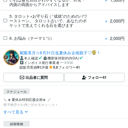
内面の両面からアドバイスします
5. タロット×お守り石｜”成就”のためのパワ
＋
2,000円
ーストーン。 タロット占いで、あなたのポ
ケットで支えてくれる石を選びます
＋
2,000円
6. お悩み（テーマ１つ）
紫園美月☆8月31日迄夏休み企画親子♡
本人確認
機密保持契約(NDA)
インボイス発行事業者
未登録
総販売実績
91
評価
5.0
フォロワー
41
出品者に質問
フォロー
41
スケジュール
＼ ☀️ 夏休み特別応援企画☀️  ／

親子鑑定がお得に試せるチャンス！
すべて見る
経験職種