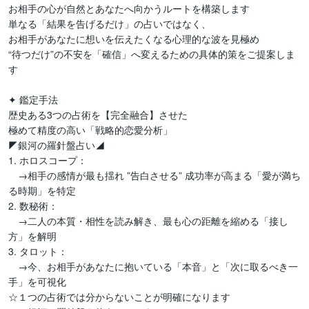
お相手の心が自然とあなたへ向かうルートを構築します

単なる「結果を告げるだけ」の占いではなく、

お相手があなたに想いを伝えたくなる心理的な波を見極め

“待つだけ”の不安を「確信」へ変えるための具体的策をご提案しま
す

✦ 鑑定手法

歴史ある3つの占術を【完全融合】させた

極めて精度の高い「戦略的恋愛分析」

◤銀河の羅針盤占い◢

1. ホロスコープ： 

　→相手の感情が最も揺れ ”告白させる” 成功率が高まる「愛が満ち
る時期」を特定

2. 数秘術： 

　→二人の本質・相性を読み解き、最も心の距離を縮める「接し
方」を解明

3. タロット： 

　→今、お相手があなたに抱いている「本音」と「次に取るべき一
手」を可視化

☆１つの占術では分からないことが明確になります
