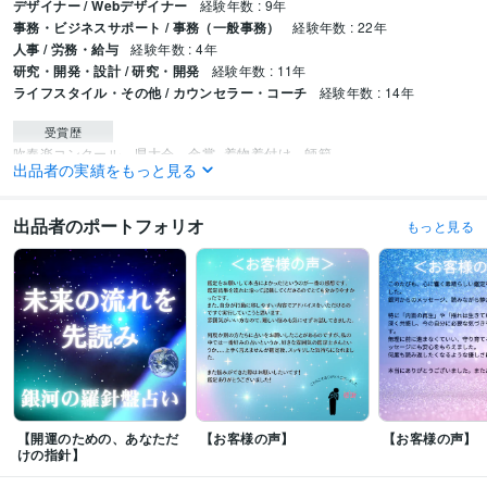
デザイナー / Webデザイナー
経験年数 : 9年
事務・ビジネスサポート / 事務（一般事務）
経験年数 : 22年
人事 / 労務・給与
経験年数 : 4年
研究・開発・設計 / 研究・開発
経験年数 : 11年
ライフスタイル・その他 / カウンセラー・コーチ
経験年数 : 14年
受賞歴
吹奏楽コンクール　県大会　金賞
着物着付け　師範
出品者の実績をもっと見る
資格・検定
パワーストーンセラピスト
取得年 : 2022年
出品者のポートフォリオ
もっと見る
上級心理カウンセラー
取得年 : 2023年
夫婦カウンセラー
取得年 : 2022年
終活アドバイザー
取得年 : 2021年
メンタル心理カウンセラー
取得年 : 2021年
VBAエキスパートProfessional
取得年 : 2018年
貿易実務検定C級
取得年 : 2016年
DTPエキスパート
取得年 : 2004年
プログラミング言語・フレームワーク
Python:2年
Django:2年
【開運のための、あなただ
【お客様の声】
【お客様の声】
けの指針】
ビジネス・クリエイティブツール