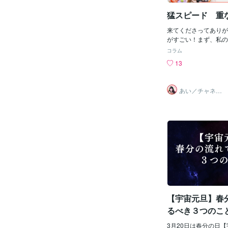
私の誕生日は2月19
猛スピード 重
新しい季節の扉を開く
の不要な習慣を手放し
来てくださってありが
ねて過ごしてみません
がすごい！まず、私の
コントロール出来ない
出てて、あー要らない
のタイミングを意識し
コラム
って思ってた。そいで
ひスマホのリマインダ
13
て強制的に寝かされて
ることをオススメしま
ド。その隙に色々なエ
オススメな過ごし方月
入りしてた。次に、月
と言われる時間帯「ボ
あい／チャネリ
トックス。そんな最中
ングアート✨夏S
時間帯は月がどの星座
ALE
買い替え、トイレのリ
ため影響力を失うと言
やつも調子悪くなって
事な決定や重要なイベ
ランプシェードの一部
避けた方が良いと実際
え。うちの子たちが使
活用しているビジネス
わないまだ綺麗なレゴ
プロポーズをするなら
いの幼子に譲る流れに
けたほうが良いかもし
も至急、買い換える事
し・・必要以上に神経
ムライン、選ぶ岐路に
れたりするのはNG。
びました。だいぶ大き
力を信じ・身を委ねる
で重なる？」こんなに
す。2025年2月の「
にエネルギーを総取り
【宇宙元旦】春
イドタイムがありませ
w最近のスピードアッ
と17:05から1
るべき３つのこ
ないものが出ていって
きたら高エネルギーの
3月20日は春分の日