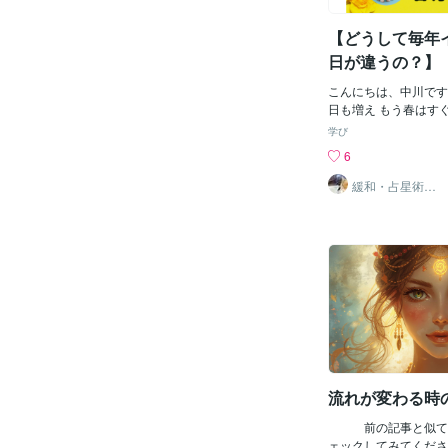
当に手放すべきものが
ると安心できるか・誰
らに今回の新月では、
くいられるか・どんな
【どうして毎年
運の星・木星が90度
かこういった自分の「
とがとても大切になっ
日が違うの？】
のノイズに引っ張られ
自分の軸に戻れるか。
こんにちは、中川です(
年になりそうです。そ
日も増え もう春はす
の魔王殿（サナトクマ
いえばイースターグッ
学び
所）へご挨拶に行って
けるようになりますね
6
イタルチャートでは、
ースター(復活祭)実
みを支える重要な役割
りません。 では、毎
緩和・占星術
師 中川
（鞍馬山・奥の院 魔
日程を決めているのか
業式という節目があり
占星術の新年ともいわ
新入学という新たなス
連しています。 春分
こうして聖地に足を運
「黄道」と 地球の赤
の内側と向き合う時間
「天の赤道」が交わる
後、自分にとって本当
日前後に重なります。
所や交流を築いていき
な図ですが(笑) イメ
羊座スタートの始まり
じです。 イースター
た✨️みなさんは「土
が過ぎた ②最初の満月
どんなことを意識して
いう決まりがあるそう
にとっての「土台」、
22年の日本の場合は 
流れが変わる時
いね💞ここまで読ん
その後最初の満月は4月
と
が日曜なので4月17日
前の記事と似てい
スターの日付になりま
ェックしてみてく