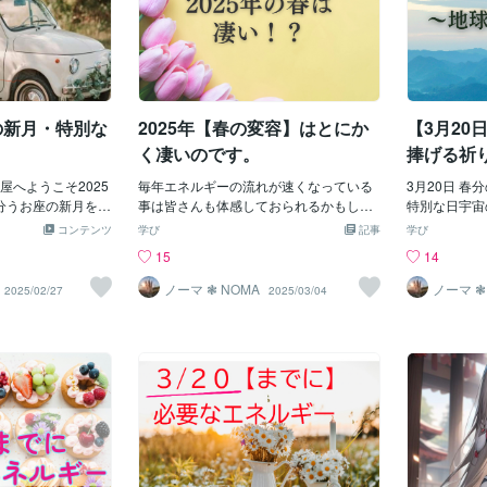
の新月・特別な
2025年【春の変容】はとにか
【3月20
く凄いのです。
捧げる祈
屋へようこそ2025
毎年エネルギーの流れが速くなっている
3月20日 
6分うお座の新月を迎
事は皆さんも体感しておられるかもしれ
特別な日宇宙
りません太陽、水
ません。進化し成長し続けるのが、宇宙
へ祈りを捧げ
コンテンツ
学び
記事
学び
座に位置し・・魚
の法則。2025年の春は、とにかく上へ、
りますが18：
15
14
別なときとなるの
上へと変化・変化・変化…なのです。宇
分の祈り 🌿
を締めくくる特別な
宙の大いなる流れ2月に訪れた10天体順
0〜 約1時間
ノーマ ❃ NOMA
ノーマ ❃
2025/02/27
2025/03/04
タートに備えすべ
行がもたらした「加速のエネルギー」そ
で 皆様は20
ットするパワーが
して春分に起きる、陰と陽の転換点さら
所：それぞれ
星座でもあります
にその流れで10天体順行が4月13日から
と地球へ、祈
がめ座とうお座の
再び起こります。今回は5月4日(5日)まで
ルギーが大き
日だと思って信じ
の約3週間程と、少し長いです。これから
れば 心を合
た。今は学びによ
下記の画像のように右肩上がりでピョン
う。どこにい
の境界線「カス
ピョンと飛躍する流れが起こるのです。
ません。静か
たことが分かり生
この大きな流れに置いていかれないよう
だけでそのエ
刻によって切り替
に これから起こる事をお伝えさせて頂き
きます。忙し
かりましたそんな
ますね。 3月20日春分は宇宙のエネルギ
是非一緒に祈