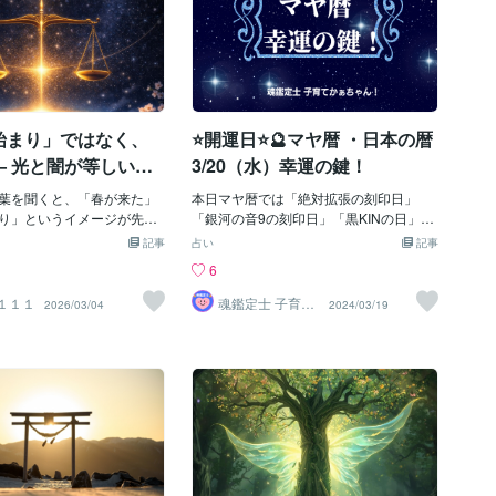
り】なんですよ！昼と夜が同じ長さとい
をヒーリングする事は出来
うだけではないんです。＊ちなみに、20
ませんが、今、出来る事を
24年は3月20日12時7分頃に春分を迎え
ます。もしよろしければ3月
ます。【宇宙元旦】という言葉を聞いた
り替わる【18：00】より2
ことがあるかもしれませんね。それは、
祈りの心合わせをしましょ
こういう意味で【宇宙元旦】と呼ばれて
いるということなんです。なので、占星
始まり」ではなく、
⭐開運日⭐🔮マヤ暦 ・日本の暦
術において、３月はとても重要なので、
— 光と闇が等しい日
3/20（水）幸運の鍵！
少しだけおつきあいくださいね。まずは
が整う理由 —
結論から。3月は20日の春分の日を境
葉を聞くと、「春が来た」
本日マヤ暦では「絶対拡張の刻印日」
に、前半と後半で空気感がガラッと変わ
り」というイメージが先に
「銀河の音9の刻印日」「黒KINの日」日
ります。まず３月前半をひと言で言うと
ません。けれど春分の本質
本の暦では「春分の日」が重なるパワフ
記事
占い
記事
【これまで見て見ぬフリをしてきた違和
ではなく、もっと静かで、
ルな開運日になっています💞宇宙のエネ
6
感が表面化】します。そして、3月後半
ものです。春分は、昼と夜
ルギーの流れに乗ることで 自分らしい生
は、【イメージ(妄想)が豊かさに繋がり
くなる日。つまり、光と闇
き方に つながりやすくなります💫 本日の
I１１１
魂鑑定士 子育て
2026/03/04
2024/03/19
やすい】と言えます。そして、その大き
かぁちゃん！
“同じ”になる日です。この
マヤ暦・日本の暦ご紹介いたします💞 ⭐
な節目は3月20日の春分です。1年単位の
い」という事実は、単なる
マヤ暦 💛KIN：152💚銀河の音：9💙太陽
サイクルでは、春分まではひたすら余計
ありません。比率が等しい
の紋章（顕在意識）：黄色い人💜ウェイ
なものを削ぎ落としていくことが促され
一度、偏りを失います。偏
ブスペル（潜在意識）：黄色い種 「🌈自
ますし、それ以降は【新しいサイクルが
ると、流れが通りやすくな
分らしい未来を創る！🌈」 💙黄色い人の
始まり、何かを育むターンがスタート】
自然界のリズムとしても、
日は自分らしさを表現することでパラレ
します。つまりこの3月をどう過ごすか
の体感としても、確かに起
ルシフトしていくことができる時です😉
で、新年度からの歩みが決まってくると
化です。だから春分を、派
💫💛本日マヤ暦では 絶対拡張の刻印日で
言っても良いでしょう。では、早速、３
ントとして扱うよりも、“基
す 19日に1度巡ってくる幸運日 になって
月前半から見ていきましょう。あなたの