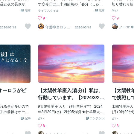
ら、とにかくエネ
知りたい場合
ジ〜
昼と夜の長さがほ
す😊今日は二十四節氣の「春分（しゅん
切り替わり新
も、決めたら、速
りがたいこと
均衡し中庸のエネ
ぶん）」についてお話しします。【3月2
なタイミング
記事
ライフスタイル
記事
学び
日まであるし、過
くれてますん
星術的には太陽が
0日〜4月4日🌸🌾】【春彼岸 3/17~3/23日
切な5つの事
9
9
ルギー高いから使
「最近眠いよ
羊座へ移動する為
🙏🍡💐】🌸 春分とは春分は、昼と夜の長
エネルギーを
を♡
♡
ます。2026年に入
さがほぼ同じになる日。それは光と影の
には不要なエ
守護神タロット
ノーマ ❃
2026/03/13
2026/03/19
鑑定師だいだい
速く感じている方
バランスが整う節目でもあります。・な
可欠です。使
☀️
々なことが立て続
んとなく氣持ちが落ち着かない・これで
エネルギーを
ずっと忙しい心身
いいのか迷う・過去を振り返りたくなる
ガティブな感
持ちに余裕がない
そんな氣持ちが出てくるのも、バランス
る・過去のパ
訳ではないのに、
を取り戻そうとする自然な流れです。春
を卒業する物
など…心を緩めた
分は、「整えるための分岐点」ここで無
っています。
出来ていない方も
理に答えを出さなくても大丈夫。ただ、
で気持ちもデ
ん。これらは、時
今の自分を見つめる時間です☘️🏡 昔の暮
体とエネルギ
ぐんと加速してい
らしと、春分の知恵春分の頃は、ご先祖
エネルギーを
凄く速いスピード
様を想う「春彼岸」の時期でもありま
を浄化しまし
時に重たい感覚に
す。お墓参りをしたり、お仏壇に手を合
に摂る・お風
オーロラがピ
【太陽牡羊座入(春分)】私は、
【太陽牡
のと似ています。
わせたり。昔の人は、この時期を「見え
セージやアロ
くっていた流れか
ない存在と心を通わせる時間」として大
をこまめに入
行動しています。【2024/3/20
で挑戦し
取り戻すことが出
切にしていました。日々の忙しさの中で
入れる③ビジ
～4/19】
速さに対応できる
れる事が多いので
忘れがちな「感謝」や「つながり」を思
#太陽牡羊座 入り （#牡羊座 #♈） 2024
「新しい一年
太陽牡羊座入り
が合ってくるとも
】の前後はオーロ
い出す季節でもあります🌸🙏✨️🍀🌸 春彼
年3月20日(水) 12時05分頃 ★牡羊座太陽
す。宇宙元旦
(月) 0時2
は、これからの時
ピンク色のオーロ
岸とぼたもち🍡春彼岸には「ぼたもち」
のパワー ・勇気 ・開拓精神 ・前進力 ★
なのです。ど
・挑戦する力
記事
占い
コンテンツ
占い
に乗りこなすこと
いんですよ。春
をお供えする風習があります。春に咲く
今回のキーワード ・仕事 ・目標、大志
出しましょう
ーシップ、ス
8
8
旦と呼ばれている
ラが活発になるの
牡丹（ぼたん）の花にちなんで「ぼたも
・社会、集団 ★特記 ・精神面での根本変
具体的にする
動" ☆今回
ておきたいことを3
ら吹く太陽風が地
ち」と呼ばれています🌸（秋は「おは
化 ・未来を向くことが大切 ★効果的なア
ちを先取りし
ニュケーショ