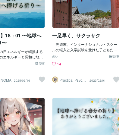
日】18：01 〜地球へ
一足早く、サクラサク
り〜
先週末、インターナショナル・スクー
ルの転入と入学試験を受けた子どもた
春分の日エネルギーが転換する
ち。うちだけ関東にいるため、受験した
のエネルギーと調和し地球
占い
記事
小学校から、今日、一足早くメールで結
ます。春分点は18：01とな
14
記事
果を受け取りました。”合格おめでとうご
00より開始致します。🌿 春
ざいます。”おおお〜よかった〜。ありが
 日時：3月20日（木）18:0
たいことにきょうだいで、無事に合格を
※1時間は長いと思いますの
 NOMA
Practical Psycho
2025/03/16
2023/02/01
果たしましたぜ。よっしゃ〜子どもたち
logy
分間程、ご参加下さい📍 場
はこの知らせを受けて、大騒ぎするかと
の場所でこの時間私は宇宙
思ったけれども、上の子は、にこっと笑
りを捧げます。地球のエネ
って「明日からすぐにでも通いたい
く変わるこの時間よろしけ
よ！」といっただけだった。下の子に至
わせ、共に祈りを捧げましょ
っては、「サプラーイズ！」と叫んで大
てもどのような形でも構い
げさなリアクションつきで結果を教えた
に目を閉じて祈りを捧げる
のに、思ったよりも随分冷静に「そうだ
ネルギーは地球全体へと届
とおもった。私は行けないなんて少しも
い時間帯ではございますが
おもったことないから。」といった。そ
りを捧げましょう。