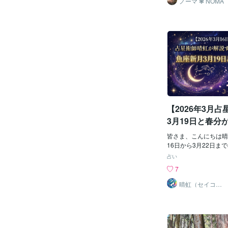
ノーマ ❃ NOMA
つお伝えします。 ①
球の磁場に影響を与え
す・言葉にする宇宙元
様々な粒子とぶつかっ
がリセットされ新たな
ネルギーが可視化され
とができるタイミング
です。エネルギーの転
がなかったとしたら、
秋分の時期は、地球の
いか」心の奥に問いか
響を受けやすくなる為
う。・どんな自分で在
のエネルギーが地球に
感情で毎日を過ごした
ラが活発になるのです
たいか大切なのは、遠
のオーロラ】になるの
金や時間、年齢などの
発生する高度によって
出して考えてみましょ
色のオーロラ：高度約1
【2026年3月
いてみる事がキーです
生し、酸素原子が光っ
をするこれからの自分
色のオーロラ：高度約1
3月19日と春分
場所で発生し、窒素分
術師晴虹が解説
春分や秋分の時期にオ
皆さま、こんにちは晴
ガイド
になる事で、通常より
16日から3月22日ま
ーロラが発生しやすく
中でも最大級のターニ
占い
果、ピンク色（または
ります。魚座での新月
7
が見えやすくなるので
ある「春分」、そして
ピンクのオーロラピン
了」がわずか3日間の
晴虹（セイコ
ー） 転換期専門
ハートチャクラの活性
る—まさに「宇宙のビ
鑑定師
ギーの象徴とされてい
ギュッと詰まった濃密
海道の一部の地域など
です。 世の中のムー
の出来ないオーロラで
り、新しいストーリー
くともエネルギーは降
んな1週間の星模様を