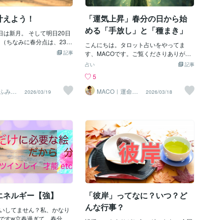
ト点）”として捉えるほうが
います物事が大きく飛躍発展する エネル
中で、今まで見て見ぬふりをしてきた、
す。何かを足して前へ進む
ギーが流れています 宇宙に願いをオーダ
本当は真剣に
叶えよう！
「運気上昇」春分の日から始
いったん余分な偏りをほど
ーしたり アクションを起こし 流れに乗っ
すい位置」に戻すタイミン
ていきましょう😇💫 💚銀河の音 1・5・
める「手放し」と「種まき」
日は新月。 そして明日20日
その“戻しどき”にあたりま
9の日は マヤ暦の刻印日です 刻印日とは
（ちなみに春分点は、23:4
「未来を当てる道具」ではな
宇宙に宣言をすると良い日です 飛躍拡大
こんにちは。タロット占いをやってま
イミングが、一番願いが叶い
すいタイミング”を示す時計
記事
をイメージして 宣言してみましょう😇💫
す、MACOです。ご覧くださりありがと
れているので、 ぜひ今夜、
議な力があるように見える
💛マヤ暦では 14日から23日まで 「黒KI
うございます。3月20日は「春分の
占い
記事
でもいいので、願い事をど
す。でも、暦は本来「魔
N」の日が 10日間続いていきます 「黒KI
日」。占星術では「宇宙元旦」とも呼ば
5
みてくださいね。 ただし、
、“タイミング”の地図で
N」の日は 宇宙のエネルギーが 強く降り
れ、1年の大きなエネルギーの切り替わり
》にならないように、暖か
起きるかを当てるものとい
注ぐ時です💫 🔴日本の暦では本日12時06
地点です。昼と夜の長さがちょうど同じ
ふみか
MACO｜運命を
2026/03/19
2026/03/18
る言葉で書いてみてくださ
圭）
紐解く⭐︎波動タロ
やすい時期を私たちに示し
分「春分（しゅんぶん）」を迎えます今
になるこの日は、「陰陽のバランス」が
ット
一つだけ、今日か明日、やっ
宙の時計のようなもの。春
後は昼の長さが徐々に長くなっていき本
整う時。「なんだか最近、体が重い」
があります。 それは、今、
が「均衡」に戻る地点で
日はスタートのエネルギーに満ちあふれ
「やる気が出ない」「人間関係でモヤモ
 「これがしたい」という、
わけでも、闇が勝つわけで
ています💫宇宙のすべての生命が 素敵な
ヤする」……そんな方は、新しいサイク
いを一つだけ叶えることで
らも等しくなる。この“等し
未来に なりますように💐🌏🙏 そして 誰
ルに入るための準備運動が始まっている
、 ・ハーゲンダッツのアイス
に効いてきます。たとえば、
もがそのままの 【魂の個性】を 認められ
サインかもしれません。ちゃんと流れに
・スタバでお茶したい ・イチ
傾いていると、上に載せた
る社会で ありますように🌷💎😇🙏
乗ってるサインでもあります。私もここ1
 ・パンチくんに会いに行き
きません。けれど釣り合っ
ヶ月停滞やモヤモヤを感じていたのでプ
しいブラウスがほしい ・パリ
はピタッと静まる。春分
チ断食しておりました。今は「手放し」
小さいことから大きなことま
ものがそういう状態になる
のラストスパート新しいものを入れるに
、今日と明日で叶えられる
と分かりやすいと思いま
は、まずスペースを空ける必要がありま
一つだけ、ご自分のために
エネルギー【強】
「彼岸」ってなに？いつ？ど
間は、世界から切り離され
す。春分までのこの時期は、徹底的な
ださい。 今週も何人もの方
りません。私
「デトックス」がおすすめです。使わな
んな行事？
してお話しをさせていただ
いしてません？私、かなり
くなったモノを捨てる（物理的な断捨
 本当に日本の女性たちは、
ですw立春過ぎて、春分ま