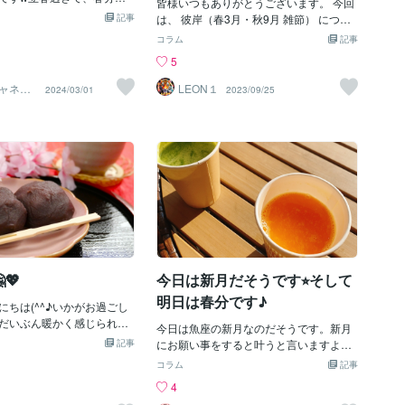
離）「こうあるべき」という古い思い込
皆様いつもありがとうございます。 今回
力が高いのに、ご自分のこ
んは全部片付けたいとは思
記事
みを手放す不要なノイズ（SNSや人間関
は、 彼岸（春3月・秋9月 雑節） につい
回しで、家族のため、会社
すんごいパワーですね。今
係）から距離を置くこれだけで、入って
てです。 1.「彼岸」とは？ 「彼岸（ひが
コラム
記事
に見えない社会の約束事を
くやり過ごせてたけど、も
くるエネルギーの質がガラリと変わりま
ん）」とは、 日本の「雑節」の一つで
5
と、頑張り過ぎて疲弊して
！本気で選んだエネルギー
す。結果を出すための「種まき」宇宙元
「お彼岸」 とも呼ばれる。 仏教に由来す
あげく、自分が本当は何が
たいな。3/20までにあなた
旦を過ぎたら、次は「意図」することで
る行事とされ、 3月の「春の彼岸」と 9
ャネリ
LEON１
2024/03/01
2023/09/25
か分からなくなっていて、
整えて必要なエネルギーを
ト✨夏S
す。ただ奇跡を待つのではなく、「自分
月の「秋の彼岸」がある。 彼岸は、 二十
ている私の方が泣きたくな
ょ♡ツインレイのエネルギ
はどうなりたいか」「どんな結果を手に
四節気の「春分（3月21日頃）」と 「秋
。 そんな女性にこそ、この
方はこちら ↓あなたにぴ
したいか」を明確にして、小さく一歩を
分（9月23日頃）」を 中日（ちゅうに
、今日と明日で起こしてほ
ルギー調整を♡よい時間を
踏み出すこと。この時期に始めたこと
ち）とし、 前後各3日を合わせた各7日間
 とても簡単な奇跡だから、
さい♡
は、秋に大きな収穫となって返ってきや
であり、 1年で計14日ある。 この期間に
みてくださいね。 願い事
すいと言われています。あとは氏神様に
行う仏教の行事を 「彼岸会（ひがん
て、そして行動しなければ
挨拶なども効果ありです。「自分の進む
え）」 と呼び、 一般的にはこの期間に
です。 （身口意の法則） ◎
べき方向がわからない」「自分の星がど
「お墓参り」をする。 彼岸の最初の日を
、コーヒーを飲みたいなと
う動いているのか知りたい」そんな時
「彼岸入り」や「お彼岸の入り」、 最後
りあえず近くのコンビニ、
は、一人で考え込まずにぜひ頼ってくだ
の日を「彼岸明け」や 「お彼岸の明け」
ェ
さい。春分のエネルギーを味方につけ
などと呼ぶ。 なお、 中日の「春分」は
💖
今日は新月だそうです⭐︎そして
て、あなたが本来持っている輝きを最大
「春分の日」、 「秋分」は「秋分の日」
限に発揮できるよう、精一杯お手伝いさ
として国民の祝日となっている。 2.「彼
明日は春分です♪
にちは(^^♪いかがお過ごし
せて
岸」はいつ？ 2023年（令和5年）の「春
だいぶん暖かく感じられる
の彼岸」の日付は以下の通り。 3月18日
今日は魚座の新月なのだそうです。新月
てもう春はもうすぐ目の前
記事
（土）彼岸入り 3月19日（日） 3月20日
にお願い事をすると叶うと言いますよ
て、本日3/20は春分の日で
（月） 3月21日（火）中日（春分） 3月2
ね。私の願いはというと…ココナラを通
コラム
記事
6に迎えます。太陽が真東から
2日（水） 3月23日（木） 3月24日（金）
じて、ご縁が繋がった方に何か少しでも
4
沈み、お昼と夜の長さがほ
彼岸明け 同年の「秋の彼岸」の日付は以
お力になれたり楽しい時間を過ごしてい
日と言われています🍀✨🍀