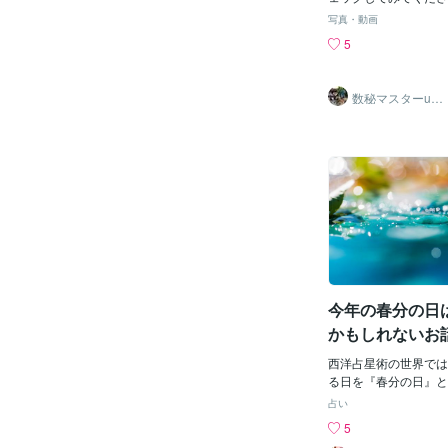
分が過ぎた最初の満月
という名称がついてい
写真・動画
しいお話しでしたが 
5
き ありがとうございま
数秘マスターura
ra
今年の春分の日
かもしれないお
西洋占星術の世界では
る日を『春分の日』と
（正確に言えば今年は3/
占い
を迎えます。）牡羊座
5
星座であるため、西洋