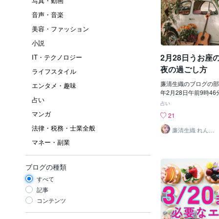
写真・動画
音声・音楽
美容・ファッション
小説
2月28日うお座
IT・テクノロジー
夜の過ごし方
ライフスタイル
廉清生織のブログの部
エンタメ・趣味
年2月28日午前9時4
占い
えますそれだけではあ
占い
星、土星、海王星も魚
マンガ
21
座に天体が集結する特
法律・税務・士業全般
ですうお座は12星座
廉清生織 れんせ
い さき
星座でもあり新たなス
マネー・副業
てを浄化し過去をリセ
ありますうお座は私の
占星術を学ぶ前はみず
ブログの種類
両方を兼ね備えた誕生
すべて
ていたこともありまし
りみずがめ座とうお座
記事
プ」と言われる日だっ
コンテンツ
まれた西暦・月日・時
わる日であることが分