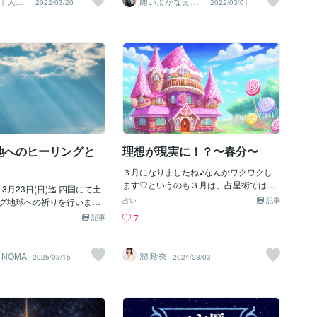
｜人生
願いよかなえ～
2022/03/20
2022/03/01
緒に行きたいというようになってきまし
Sプロデ
ゆりか～
ジした事は宇宙の流れに乗
占いテーマ☆ #牡羊座：自己
わたしの前に、今日、突然YouTubeであ
た。今までは、代理参拝の募集をしたこ
ます。④愛と感謝の気持ち
秘密 #双子座：動画サイト #
る動画が現れました。ちなみに、最近は
とがなかったのですが、今年は、皆様の
感謝のエネルギーは高次の
獅子座："遠く" #乙女座：踏
体調の問題で、1週間ほどお酒を飲んでい
思いを伝え、その場からヒーリングを送
います。・自分自身に優し
座：対人 #蠍座：司会 #射手
ませんでした。画面にパッと出てきて、
り皆様にも飛躍をしていただきたいと思
る・他者の優しさ、当たり
#山羊座：長く居る場所 #水瓶
「あ、この人なんか気になるな」って、
います。1泊2日で参拝に行きますので、
さを見つめ、感謝する。豊
 #魚座：お金にする ☆メッ
なんとなくの直感（？）でクリック
2日連続の代理参拝と、エネルギーの高い
心や感謝の気持ちを持つ事
なたの夢、目指す姿、叶えた
（笑）。見てみたら、話している内容が
場所からの遠隔ヒーリング。そして、メ
な積み重ねであり、習慣で
しています。 ぜひコメント
わたしと似た考え方を持っていて、「わ
ッセージがあればお届けし、帰宅後は、
の心を養いましょう。⑤宇
を教えてください。 応援の
かるわぁ。。」と一気に引き込まれまし
目標に対してのアドバイスとお写真を添
を受け入れる宇宙の流れに
送らせていただきます☆ あ
た。そこから引き寄せられるように過去
付して報告いたします。このチャンスに
たい事へのエネルギーブロ
する占い師 mokiyu(もき
の動画を遡ってみると、目に飛び込んで
ぜひとも、お申込みください。皆様のお
地へのヒーリングと
理想が現実に！？〜春分〜
るヒーリングを受けるのも
きたのが「お酒、タバコ、ドラッグ」に
申込みをお待ちしています。
。宇宙のエネルギーを最
ついての動画。この方のメッセー
３月になりましたね♪なんかワクワクし
ます♡というのも３月は、占星術では新
～3月23日(日)迄 四国にて土
年だからなんです。カレンダーでは、１
グ地球への祈りを行いま
占い
記事
月１日がスタートですよね？でも、占星
波動が下がっている場所へ起
7
記事
術では、太陽が１年かけてぐるりとホロ
言われています。 春分の前
スコープ上を周り、基準点である牡羊座
な時期に施術をお休みする
の0度に戻って来た瞬間を、【1年の始ま
みましたが地球の波動が揺
 NOMA
潤 玲奈
2025/03/15
2024/03/03
り】としているんです。それが、毎年3月
今波動が下がってしまって
20日前後に訪れます。３月２０日前後と
ーリングをする事はとても
聞いて、『あれっ？』って思いました
と感じました。悲しみや試
か？そうです！春分の日なんです。なの
得るステージを終わらせる
で、占星術では、春分の日は【1年の始ま
ように。私一人の力では到