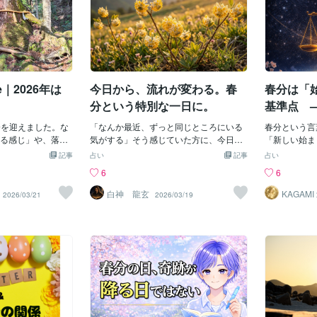
えて、宇宙の神聖
sを交えて、たっぷり
という言葉に触れましょう自分から誰か
底大きな土地
で受け止めましょ
！ 🌟 今週の最大
に「ありがとう」と言うことまた誰かか
ないかもしれ
光がこれからあな
らの3つの大きなギ
ら「ありがとう」と言ってもらうことも
やろうと思い
らしてくれるでし
過去を洗い流す「魚座
し一人で過ごす予定ならいつも頑張って
20日春分に切
時23分頃、12星座最
くれる自分の心と体に「ありがとう」と
0分程春分の
で新月を迎えま
声をかけてあげてください【２を選んだ
う。
ge｜2026年は
今日から、流れが変わる。春
春分は「
「救済」「物事の完
方へ】「水の浄化」がキーワードですゆ
する星座です。新
っくりお風呂に入るのもいいでしょうい
分という特別な一日に。
基準点 
に、宇宙から「浄
つもより丁寧に体を洗いましょう時間を
に、流れ
プレゼントが降り
春分を迎えました。な
かけてバスタブに入りいつもよりゆった
「なんか最近、ずっと同じところにいる
春分という言
で洗い流すべき
る感じ」や、落ち
りと過ごしましょうまたは水辺に出かけ
気がする」そう感じていた方に、今日は
「新しい始ま
る悲しい過去の出
もいるかもしれま
るのもおすすめです安らぎを感じる水辺
ちょっといい話があります。今日3月20
立つかもしれ
記事
占い
記事
占い
よる傷、そして
キーワードは「土
でゆっくり過ごすのも良さそうです水が
日は、春分です。昼と夜の長さがほぼ同
は、気分の話
6
6
結婚すれば満たさ
内側”を整える流れ今回
不要なエネルギーを流してくれるでしょ
じになる、1年の中でもとても特別な日。
もっと正確な
自分にはもうフィ
20日 23:46 東
う【３を選んだ方へ】「新鮮な空気を感
冬から春へ、エネルギーが大きく切り替
の長さが等し
白神 龍玄
KAGAM
2026/03/21
2026/03/19
価値観です。 【日
は、人生の土台や
じる時間を作る」窓を開けて部屋に風を
わるタイミングです。スピリチュアルな
の比率が一度
無理にポジティブに
底（IC）」です。
入れましょうよどんだエネルギーを流し
話が苦手な方も、「春になると気持ちが
「比率が等し
するのではなく、
この地点に、太
ていきましょうまたは緑の多い場所で風
変わるな」ってなんとなく感じたことあ
暦の知識では
」とありのままの
なり、内側のテー
を感じに行きましょう澄んだ空気を思い
りませんか。あれ、あながち気のせいじ
とき、世界は
が、本来の力を10
今年は、社会全体
切り吸って体の中の空気を入れ替えてみ
ゃないんです。今日咲く花、ミツマタの
りが小さくな
一歩になります。新
かさ」より「内側
てください自分でも気づかなかった「不
話春分のころに花を咲かせる花のひとつ
る。それは、
ング（思いのまま
れになっていくよ
要なエネルギー」を風がクリアにしてく
が「ミツマタ」です。名前の通り、枝が
私たちの心身
め。手書きするこ
況や情報に振り回
れそうですいかがでしたでしょうか？春
必ず三つに分かれる不思議な植物。その
こりやすい変
ヤが整理され、本
こそ、・どこにい
分を境に皆様の運気が上昇しますように
先に、ふわふわとした黄色い花を咲かせ
手な開運イベ