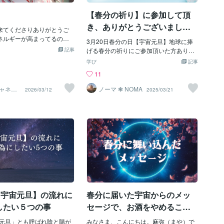
して、「お母さんにありがとうを言いた
くて。お礼に。」と公共の歩道で即興で
【春分の祈り】に参加して頂
つくった、バレエ風の”喜びの舞”（？）
き、ありがとうございまし
来てくださりありがとうご
を振付して踊って見せてくれた。子ども
た。
ネルギーが高まってるの
たちが穏やかに喜ぶ中、家族の中で一番
3月20日春分の日【宇宙元旦】地球に捧
ー酔いしてる人いると思い
どきどきしまくっていたのは自分かも。
記事
げる春分の祈りにご参加頂いた方ありが
ですか？分かりやすいのは
多分、大丈夫だろう、でも予測を超えた
とうございました。私は四国のこちらの
学び
記事
だか落ち着かない、みたい
なにかがあったらこわい。そんな万が
海辺でお祈りをしていました。お祈りの
11
理せずゆっくりしてくださ
一、の不安をなかなか手放せなかったの
前に瞑想をしていると上品なご婦人に
小さい頃からいきなりボン
だ。不安が暴走して自滅する傾向は、子
「詩作中ですか」と声をかけられ…お話
ャネリ
ノーマ ❃ NOMA
2026/03/12
2025/03/21
情報が入ってくるんですけ
供の頃から染み付いている考え方の癖
ト✨夏S
しをしていると、私の事を詩人か何か物
しなら友だちと会話も続け
だ。あ〜もう、統合、統合。ｗ受かって
書きの人だと思われていたみたいです。
ってたことをそのまま行動
も受からなくても、京都へは移住するの
笑「私は今四国で土地のヒーリングをし
、量が多めだと、一旦休
で、行ける学校がなくなるわけではない
ていて、これから春分のお祈りをここで
しますwで、あまりに多い
けど、この学校なのか日本の学校なのか
させて頂こうと思って」と言うとご婦人
寝かされますw宇宙、優し
で、人生が全く違う毎日になる。インタ
の顔が「？？？」になり「宗教か何
いれば、周りの人も「ぼん
ーの一日体験で出会った京都のママたち
か？」と不審がられてしまいました。確
しょうがないね」って思っ
は、東京のママたちとは明らかに違って
かに、ヒーリングやお祈りと聞くと宗教
らwで、寝起きと同時に大
いて、新しいこと、面白いことがいっし
と思う人がほとんどかもしれません。※私
ド。春分が近いですからし
ょにやれそうな気もしていて、再会する
はいかなる宗教にも属していません。祈
ルギー状態、続きます。
のが楽しみでもあったのだ。そして、上
りにつきましてはまた四国の浄化が終わ
が同じ時間になるってだけ
の娘は試験は終わっているけど、1昨日
【宇宙元旦】の流れに
春分に届いた宇宙からのメッ
りましたら改めて記事にしたいと思いま
ー？？」って思う人もいる
す。取り急ぎとはなりますが、ご参加頂
したい５つの事
セージで、お酒をやめること
すけど、論理的に知りたい
いた方へ感謝の気持ちを込めて。心を合
にしました
文台ホムペとかwスピ的に
元旦」とも呼ばれ陰と陽が
わせて頂き、ありがとうございました。
みなさま、こんにちは。麻弥（まや）で