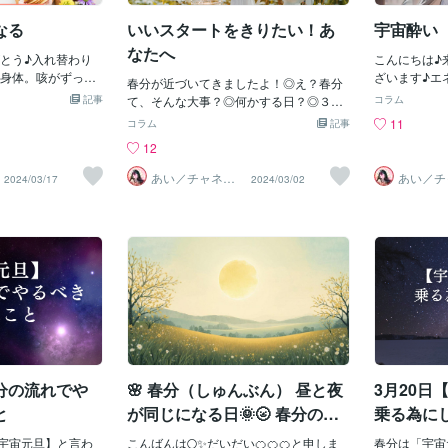
日です春分を目前に
ーシフトのタイミング春分は「宇宙元
なる
いいスタートをきりたい！あ
宇宙酔い
うお座の新月過去
旦」と呼ばれています。「陰」が終わり
大きな波に身を委
「陽」が始まります。過去を手放し、新
なたへ
とう♪入れ替わり
こんにちは♪
か？自分の力では
たな光へと向かう時。魂の目的に沿った
身体。咳がずっと
ざいます♪エ
からです確実にこ
生き方へとシフトするタイミングです。
春分が近づいてきましたよ！◎え？春分
もの出してるなー
で、エネルギ
たい人には・・ぜ
記事
そして、春分を越えた後…再び10天体順
て、そんな大事？◎何かする日？◎３月
コラム
めずらしく熱も出
ます。大丈夫
ーなどに設定され
行が訪れます。2025年4月13日10天体順
だし、流れを変えたい◎何かいいんだっ
11
コラム
記事
、左脳休止モー
頭痛とかなん
すボイドタイムの
行スタート2月の10天体順行は、これか
たら、乗っときたいそんなあなたへ♡年
12
ネルギー存在が出
な症状。（無
の力が無効になる
ら大きく飛躍する為の前段階でした。4月
に一度のエネルギーがめちゃくちゃ高い
のリズムがきてデ
いね！）私、
イドタイム」この
の10天体順行は「準備」ではなく「実
日！古代エジプト、それ以前からずっと
あい／チャネリ
あい／チ
2024/03/17
2024/03/02
に冷蔵庫が壊れて
って宇宙から
ングアート✨夏S
ングアー
の影響も受けない
践・行動」のタイミング。春分までに水
エネルギーが高い日として、祭典はもち
ALE
ALE
モコン？ボタンの
ども、量が少
われています。大
面下で起こっていた変化変容や溜まって
ろん地球規模でのイベント！地球に住ん
取り替え、照明の
られるし、や
ントはこの時間を
いたエネルギーを外側の世界へと大きく
でいるんだから、太陽からの影響を受け
が破損し買い換
できる。でも
にボイドタイムを
放つ時。本当に進むべき道を選び、行動
ないわけがない。芽吹いていく春の後押
ってたけどもう使
憩？を必要と
マンも多いのです
に移す事で宇宙の流れに乗る事が出来る
しもあるんだから、これはもう、使わな
とか本とか知り合
時は、事前に
ボイドタイムは避
でしょう。2025年は「2月の10天体順
いと損w春分までに、あなたに合ったエ
。フライパンと靴
いw寝ぼけて
れませんしか
行」→「春分のエネルギー調整」→「4月
ネルギーあなたにばっちり合わせたエネ
態に。人生のタイ
やりしてても
質になったり・恐
の10天体順行」 という流れで私たちを大
ルギーをダウンロードしましょ♡あなた
もたちました。選
てくれますか
気楽な気持ちで月の
きな変容へと導く年です。宇宙の流れを
にチャネリングして、あなたにカスタマ
な決断w「ここま
量ダウンロー
方がオススメで
意識しながら自分のエネルギーを整え最
イズした春分までに必要なエネルギーを
超特急で春分まで
ばらく高エネ
魚座新月」の日はボ
高の未来を迎え入れましょう。準備を始
お描きします。新年は、実は、宇宙元旦
替え初めてですよ
「なんで昼夜
分の流れでや
🌸 春分（しゅんぶん） 昼と夜
3月20日
んが3月1日になる
めるのは、今。
という意味では、春分の日からが本当の
プ、半端ないw要ら
で高エネルギ
スタートです！いいスタートをきりまし
と
が同じになる日🌞🌝 春分の光
乗る為に
、綺麗な空間がで
とは思うんで
ょう！
〜二十四節氣の光メッセー
必要なものが来
場合は国立天
【宇宙元旦】と言わ
こんばんは🌕️✨だいだい🍊🍊🍊と申しま
春分は「宇宙