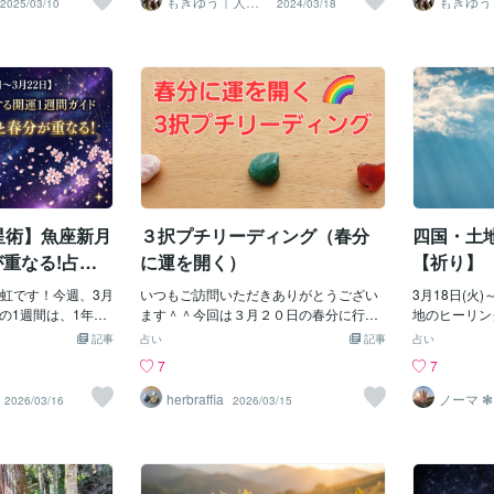
もきゆう｜人生
もきゆう
2025/03/10
2024/03/18
の統治OSプロデ
の統治O
 望みや願いを書き出
ながら、大気中の
ぎ」になります🍁）小豆の赤色には邪気
ファメーション 「私は、行動していま
ングでイメー
☆12星座別
ューサー
ューサー
旦とは、古い流れ
て発生します。エ
を払う意味もあり、ご先祖様への感謝と
す。」 ★この1ヶ月間のテーマ ・仕事、
りやすくなり
流 #牡牛座：
スタートを切るこ
ている現象の一つ
ともに自分自身の心を整える意味も込め
お金、活動：#牡羊座 #蟹座 #天秤座 #蠍
を感じる愛と
蟹座：評価 #
です。「もし制限
換期である春分や
られています。🍵 春分の暮らしのヒン
座 ・人間関係、社交、対話：#双子座 #
波動を持って
み込む #天秤
自分はどう生きた
磁場が太陽風の影
ト・お墓参りや手を合わせる時間をつく
獅子座 #乙女座 #山羊座 ・趣味、遊び、
さと愛を向け
座："好き" 
けてみましょ
、通常よりも多く
る・部屋を少し整える・朝の光をゆっく
休息：#牡牛座 #射手座 #水瓶座 #魚座 ☆
前にある豊か
座：兄弟関係
りたいか・どんな
流れ込み、オーロ
り感じる・「ありがとう」を意識してみ
メッセージ☆ あなたの夢、目指す姿、叶
かさを感じる
セージ☆ あ
いか・何を手放し
。なぜ【ピンク色
る大きなことをしなくても大丈夫。心を
えたいことを応援しています。 ぜひコメ
は日々の小さ
いことを応援
慮しないこと。お
？オーロラの色は
整えることが、次の流れをやさしく動か
ント欄でその内容を教えてください。 応
す。愛と感謝
欄でその内容
制限の中から飛び
変わります。◆緑
してくれます。✨ 光のメッセージ「整わ
援のエネルギーを送らせていただきます
宙のサポート
エネルギーを
う。自由に思い描
00～300kmで発
ない心も、 そのままで大丈夫。 今
☆ あなたの夢を応援する占い師 mokiyu
乗る為に叶え
なたの夢を応援
占星術】魚座新月
３択プチリーディング（春分
四国・土
。② 手放しと浄化
ている。◆ピンク
は、バランスを取り戻す途中です。」
(もきゆう)
ックを浄化す
ゆう)
に
00km以下の低い
「整ったあ
おすすめです
が重なる!占星
に運を開く）
【祈り】
子が光っている。
する開運1週間
ーロラ活動が活発
虹です！今週、3月
いつもご訪問いただきありがとうござい
3月18日(火)
も低い高度でもオ
での1週間は、1年の
ます＾＾今回は３月２０日の春分に行う
地のヒーリン
なります。その結
ングポイントとな
と良い開運アクションについて聞いてみ
す。 災害は
記事
占い
記事
占い
赤色）のオーロラ
、占星術の元日で
ました３つの選択肢の中から気になる物
こりやすいと
7
7
す。ハートを開く
「水星逆行の終
を選んでください結果はスクロールして
後という大切
ク色のオーロラは
間に立て続けに起こ
見ることができます上の３つの選択肢の
のはとても悩
herbraffia
ノーマ ❃
2026/03/16
2026/03/15
化や、愛のエネル
ッグイベント」が
中から気になる物を選んでください結果
れ動いている
ます。日本では北
なタイミングなの
は↓スクロールしてご覧ください【１を
いる場所へヒ
でしか観測する事
ドが一気に切り替わ
選んだ方へ】「ありがとうという言葉を
大切なのでは
すが、目に見えな
が幕を開ける。そ
たくさん自分の耳に聞かせてあげるこ
練から学びを
り注いでいます。
、スピリチュアルな
と」春分の日、たくさん「ありがとう」
事が出来ます