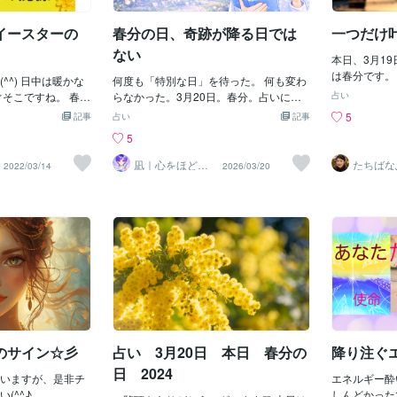
見えてきます。 さ
といると自分らし
♡
ます。実は和紙や紙幣の原料にもなって
準点（リセッ
愛の星・金星と幸
暮らしが心地いい
いる、昔から日本人に大切にされてきた
しっくりきま
イースターの
春分の日、奇跡が降る日では
一つだけ
土台」を見直すこ
花です。ミツマタの花言葉は「強靭」
のではなく、
てきそうです。外
「壮健」。見た目はふんわり柔らかいの
いて「整いや
ない
本日、3月19
るよりも、いかに
に、花言葉は力強い。このギャップ、な
グ。春分は、
は春分です。 
今年はそのような1
^^) 日中は暖かな
んか好きじゃないですか。「強靭」っ
何度も「特別な日」を待った。 何も変わ
す。1｜暦は
6） このタ
して本日、鞍馬山
ぐそこですね。 春と
て、ガチガチに強いってことじゃないん
らなかった。3月20日。春分。占いに頼
く、“整いや
占い
やすいと言わ
ラさまを祀る場
ズも チラホラ見か
ですミツマタの枝は、実はすごくしなや
り続けていた頃、 こういう「特別な日」
暦には、不思
5
記事
占い
記事
明日、明後日
きました💫私のネ
。 ところでこのイ
かです。折れにくくて、曲げても元に戻
に 何かが変わることをただ待っていた。
ことがありま
5
んどん書いて
金星が人生の骨組
は毎年同じ日ではあ
る。だから「強靭」という言葉が当てら
「宇宙元旦」「エネルギーが変わる日」
法」ではなく
願いが《執着
を担っています。
年どのような基準で
れています。これって、人間の強さと同
「流れが切り替わる日」そんな言葉を聞
す。いつ何が
凪｜心をほどく
たちばな
2022/03/14
2026/03/20
い気持ちにな
言葉
（舘花史
王殿）今週は娘の卒
な？？？ それは、
じだと思っています。ガチガチに硬い人
くたびに、どこかで期待していたので
うより、整い
い。 そして
ました。そして、
れる 「春分」が関
より、しなやかに柔軟に対応できる人の
す。今日こそ、何かが起きるのではない
てくれる、宇
てほしいこと
タートと重なり、
とは 太陽の通り道の
方が、実は長く続く強さを持っていま
か今日こそ、人生が変わるのではない
分はその時計
思い浮かんだ
んだことで、自分
道を天空に延長した
す。霊視鑑定をしていると、いろんな方
か。でも——何も起きませんでした。現
す。光が勝つ
ささやかな願
になりました。今
地点で毎年3月20
の人生の流れを見てきます。その中でよ
実は昨日の続きで、世界は静かなままで
もない。どち
す。 例えば
に安心できる居場
 緻密でなく大雑把
く感じることがあります。つらい時期を
した。でも今は知っています。春分の本
さ”が、静か
をたべたい 
たい☘️そんな、牡
ージ的にはこんな感
乗り越えた方って、折れなかったんじゃ
当の意味は、「奇跡が降ってくる日」で
天秤が片方に
ゴが食べたい
を感じた春分でし
は、 ①その年の春分
なくて、曲がりながらも戻ってきた方が
はありません。静かに自分の声が聞こえ
ものは落ち着
たい ・春ら
台を整える」って、
後の ③日曜日 と
多いんです。完璧に強くなくていい。ち
る日です。昼と夜の長さが、一年でただ
た瞬間、天秤
に行きたい 
いますか？あなた
です。 ちなみに20
ょっとくじけても、また起き上がれるそ
一度、同じになります。陰と陽が、ぴた
は、世界その
で書いてみて
ぜひ教えてくださ
①春分は3月21日 ②
れが本当の強さだと思います。「壮健」
りと釣り合う日。自然界が一度、ゼロ地
日だと考える
小さなことを
のサイン☆彡
占い 3月20日 本日 春分の
降り注ぐ
でくださり、ありが
16日(土) ③翌日
心も体も、整えるなら今日がチャンス壮
点に戻る瞬間です。この日だけは、世界
す。そして人
叶えてみてく
 これが今年のイー
健というのは、心も体も健やかで元気
のバランスが整う。だから人の内側も、
た存在ではあ
日 2024
ますが、是非チ
と、鑑定を通
エネルギー酔
す。余談ですが春
ほんの少しだけ整いやすくなるのです。
ださい(^^♪
きましたが、
しんどかった