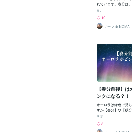
る。よく分からないな
れています。春分は、
ルギー調整！♪あなた
ぼ同じになり陰と陽が
占い
いですよ。まだ春分の
ルギーになります。占
10
ぎてもしばらくはエネ
始まりの星座である牡
いましょう♪よい時間
宇宙元旦と呼ばれてい
ノーマ ❃ NOMA
ってから時間の流れを
も多いと思います。色
けに起こるなんとなく
が重たい感覚がある気
やる事がたくさんある
気持ちが落ち着かない
り安心して過ごす事の
多かったかもしれませ
代のエネルギーがぐん
たからと言えます。物
で走る乗り物に乗った
【春分前後】は
なったりしんどくなる
春分以降は、加速しま
ンクになる？！
ら少しずつ落ち着きを
来ていきますよ。その
オーロラは緑色で見ら
ようになるエネルギー
すが【春分】や【秋分
言えるでしょう。今回
ラの活動が活発になり
学び
代のエネルギーを快適
ラが観測される事が多
8
が出来ますよう宇宙元
分・秋分になぜオーロ
春分の流れの中でやっ
か？オーロラは太陽か