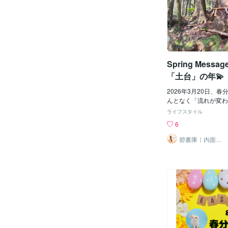
心と身体をしっかり整
視点と日常実践のtip
なエネルギーを身体中
と徹底解説していきます
う。あなたの心に届く
のハイライト：宇宙か
たが歩む道を優しく照
フト ① 3月19日：
ょう。
新月」 3月19日の10
後のサインである魚座
Spring Messa
す。 魚座は「癒し」
了」「手放し」を象徴
「土台」の年💫
しいステージに進む前
化のシャワー」という
2026年3月20日、
注ぐタイミング。ここ
んとなく「流れが変わ
は、あなたを縛ってい
着かない感覚がある方
ライフスタイル
来事や、誰かの言葉に
せん。今年の春分図の
6
「大企業なら安心」「
台」🌱✨️🌿今年は“
れる」といった、今の
のチャート（2026年3月
碧書庫｜内面を
整える星読み
ットしなくなった古い
京）で最も印象的なの
常実践Tip】 過去を
安心感をあらわす「天
すり替えたり忘れたり
家の床下や土台を司る
「あの時は辛かったね
陽・土星・海王星が重
感情を受け入れること
マが強く出ています。
0%発揮するための第
としても「外側の華や
月の日は、ジャーナリ
の真実」を見つめる流
を紙に書く）がおすす
うに感じます。外の状
とで、頭の中のモヤモ
されやすい時代だから