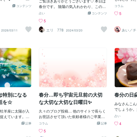
には パスカル満月
普段は、思考のノイズが多すぎます。や
ご覧頂きありがとうございます♡ 本日は
ものすごく能
でにいらんも
ます。 少しややこ
コンテンツ
らなければいけないこと。誰かの期待。
春分です。 陰陽の気入れかわり、この日
コラム
とはすべて後
ってたけど！
今日もお読みいただ
社会の常識。未来への不安。それらの声
を境に昼が徐々に長くなるといわれてい
5
占い
コンテンツ
のためと、目
までは何とな
した🌈
が重なって、本当の自分の声はほとんど
ます。３月はあたたかな陽の気を感じな
5
完璧に守ろう
う、いよいよ
聞こえなくなっている。でも春分の日
がら流れに乗っていくチャンス時。ここ
います。その
で進むよ！み
は、そのノイズが少しだけ静まる。する
からも良いエネルギ－を感じて 頂けたら
エリ 778
あい／チ
2026/03/11
2024/03/20
したかったの
もエネルギー
ングアー
と、普段は聞こえない声がふと浮かび上
幸いです・・♡ 恋愛、お仕事、金運、運
ALE
お話しを聞い
取り入れまし
がります。「本当はやめたいこと」「本
勢など 鑑定しています。 より良いチャン
るほどでした
ーを整えたい
当はもう無理なこと」「本当は違うと感
スに 繋いでいかれて下さいね♡ 本日も
小さな魔法を
ったりのエネ
じていること」それは大きな夢ではない
皆さん、お一人お一人が エネルギーを活
しいんです。
お過ごしくだ
かもしれません。むしろ逆です。多くの
性化し 輝いていけますように・・♡ 皆さ
実際にやって
場合それは、静かな違和感として現れま
んの笑顔とお幸せを 祈っています♡ 数秘
は、言葉にし
す。・本当は続けたくない習慣・本当は
術×九星気学×四柱推命 スピリチュアル
叶わないから
会いたくない人・本当はやりたくない仕
たとえば、今
事魂は、大きな声では語りません。た
思ったら、と
だ、小さな違和感として何度もサインを
あるいはカフ
送っています。だから今日だけ、少しだ
は特別になる
春分…即ち宇宙元旦前の大切
春分の日🤗
け静かな時間を作ってみてください。特
別な儀式は必要ありません。ただ、
話を☆
な大切な大切な日曜日✨
みなさんこん
でしょうか。
牡羊座に太陽が入
久々のブログ投稿… 他のサイトで長らく
日も増えてき
捉えています。
お世話させて頂いた依頼者様のご卒業に
占い
ですね✨✨✨さ
21の06:24に春分
際し、 ヒーリングの総仕上げでブログを
4
記事
コラム
記事
す。23：4
は12星座で最初の
書く余裕もなかったけど 無事にお見送り
5
出て、真西に
占星術の世界では
できて、初めての日曜日を迎え、 ホッと
ぼ同じになる