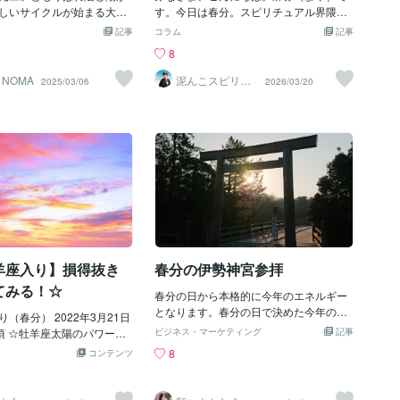
はユーチューバーとかwあ
しいサイクルが始まる大切
す。今日は春分。スピリチュアル界隈で
にたくさんの人が説明して
。宇宙の流れに乗る為に大
は「宇宙元旦」なんて呼ばれる、エネル
記事
コラム
記事
でw結局、言いたいのは
をご紹介いたします。①古い
ギーがガラッと切り替わる特別な日です
8
ね」です。おやすみなさい
手放す新しい流れに乗る為
ね。そんなおめでたい日に、わたしはひ
ネルギーを手放すことが不
とつ、大きな手放しを決意しました。そ
 NOMA
泥んこスピリチ
2025/03/06
2026/03/20
ュアル♡麻弥
わなくなった物を整理し、
れは、「断酒」です。実はわたし、以前
（まや）
クリアにしましょう。・ネ
は5年間、一滴もお酒を飲まない生活をし
情や執着を癒し、解放す
ていたんです。理由は体型維持のためで
ターンを見直し、古い自分
す。ところが。。人生いろいろあります
質は固有のエネルギーを持
よね（笑）。約1年前から、ストレスを言
古くなった物を整理する事
い訳にひょっこりお酒を再開してしまい
トックスされますよ。②身
ました。飲み続けても太らなかったの
ーフィールドを整える古い
で。。。飲み始めは「あ〜楽しい！」な
整理したあとは身体や空間
んて思っていたのですが、だんだんと深
ょう。・水を意識して多め
酒が増え、時には意識がなくなるまで飲
呂に塩や日本酒を入れる・
んでしまうことも。。。翌朝のパフォー
羊座入り】損得抜き
春分の伊勢神宮参拝
マなどを使う・部屋の空気
マンスはガタ落ち。「また飲んじゃっ
れ替え、エネルギーを取り
た」という自己嫌悪。わたしはビール、
てみる！☆
春分の日から本格的に今年のエネルギー
ョンを明確にする春分は
日本酒、焼酎が好きなのですが、ビール
となります。春分の日で決めた今年の目
のスタート」とも言えま
（春分） 2022年3月21日
はクラフトビールが好きで、一度に結構
標を、毎年伊勢神宮に宣言する参拝を行
という通り、宇宙のお正月
9分頃 ☆牡羊座太陽のパワー☆
飲んでいたので、お財布の波動（笑）も
ビジネス・マーケティング
記事
っています。そうしますと・・・毎年飛
んな自分になりたいか書き
、困難ほど燃える ・リーダ
どんどん低くなる一方でした。「根本の
8
コンテンツ
躍していくことが（数年たって）わかり
。・叶えたい願いや目標を
ピーディー ・損得抜き、"衝
問題に向き合うのが怖くて、お酒に逃げ
ました。同行する友人達も、だんだん飛
・それが実現した時の気持
のキーワード☆ ・交流、コミ
ているな。」そう自覚して、やめなき
躍していくことがわかってきていつも一
て味わう(予祝)このタイミ
ン ・流行 ・学習、知識習得
ゃ、でも逃げたい。。とループしていた