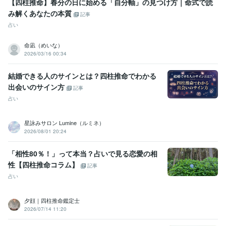
【四柱推命】春分の日に始める「自分軸」の見つけ方｜命式で読
み解くあなたの本質
記事
占い
命凪（めいな）
2026/03/16 00:34
結婚できる人のサインとは？四柱推命でわかる
出会いのサイン方
記事
占い
星詠みサロン Lumine（ルミネ）
2026/08/01 20:24
「相性80％！」って本当？占いで見る恋愛の相
性【四柱推命コラム】
記事
占い
夕顔｜四柱推命鑑定士
2026/07/14 11:20