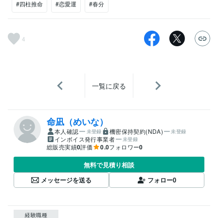
#四柱推命
#恋愛運
#春分
4
一覧に戻る
命凪（めいな）
本人確認
機密保持契約(NDA)
未登録
未登録
インボイス発行事業者
未登録
総販売実績
0
評価
0.0
フォロワー
0
無料で見積り相談
メッセージを送る
フォロー
0
経験職種