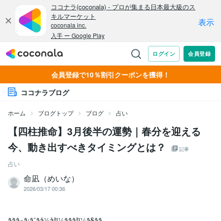
会員登録で10％割引クーポンを獲得！
ココナラブログ
ホーム
ブログトップ
ブログ
占い
【四柱推命】3月後半の運勢｜春分を迎える
今、動き出すべきタイミングとは？
記事
占い
命凪（めいな）
2026/03/17 00:36
ããã«ã¡ã¯ãå½åªï¼ãããªï¼ã§ãã