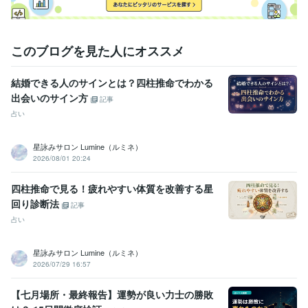
このブログを見た人にオススメ
結婚できる人のサインとは？四柱推命でわかる
出会いのサイン方
記事
占い
星詠みサロン Lumine（ルミネ）
2026/08/01 20:24
四柱推命で見る！疲れやすい体質を改善する星
回り診断法
記事
占い
星詠みサロン Lumine（ルミネ）
2026/07/29 16:57
【七月場所・最終報告】運勢が良い力士の勝敗