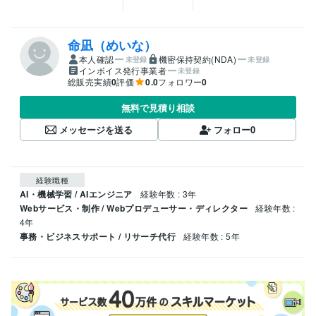
命凪（めいな）
本人確認
機密保持契約(NDA)
未登録
未登録
インボイス発行事業者
未登録
総販売実績
0
評価
0.0
フォロワー
0
無料で見積り相談
メッセージを送る
フォロー
0
経験職種
AI・機械学習 / AIエンジニア
経験年数 : 3年
Webサービス・制作 / Webプロデューサー・ディレクター
経験年数 :
4年
事務・ビジネスサポート / リサーチ代行
経験年数 : 5年