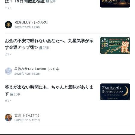
は？ 15日間徹底検証
記事
占い
REGULUS（レグルス）
2026/07/28 11:06
お金の不安で眠れないあなたへ。九星気学が示
す金運アップ術✨
記事
占い
星詠みサロン Lumine（ルミネ）
2026/07/26 15:28
答えが出ない時間にも、ちゃんと意味がありま
す
記事
占い
玄月（げんげつ）
2026/07/15 12:13