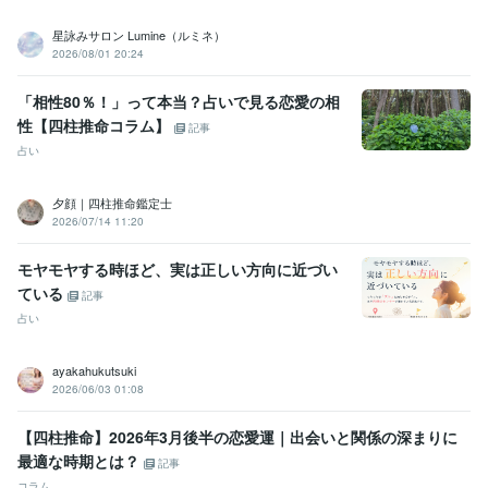
星詠みサロン Lumine（ルミネ）
2026/08/01 20:24
「相性80％！」って本当？占いで見る恋愛の相
性【四柱推命コラム】
記事
占い
夕顔｜四柱推命鑑定士
2026/07/14 11:20
モヤモヤする時ほど、実は正しい方向に近づい
ている
記事
占い
ayakahukutsuki
2026/06/03 01:08
【四柱推命】2026年3月後半の恋愛運｜出会いと関係の深まりに
最適な時期とは？
記事
コラム