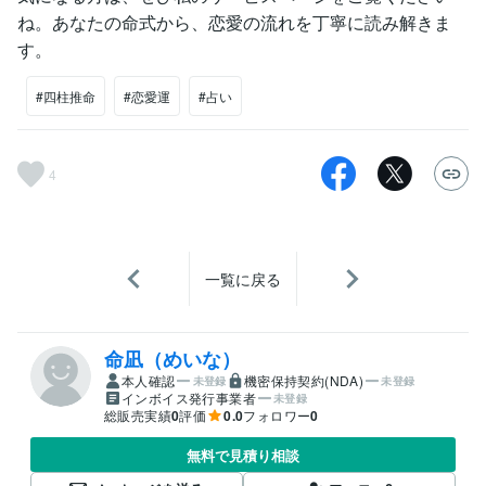
ね。あなたの命式から、恋愛の流れを丁寧に読み解きま
す。
#四柱推命
#恋愛運
#占い
4
一覧に戻る
命凪（めいな）
本人確認
機密保持契約(NDA)
未登録
未登録
インボイス発行事業者
未登録
総販売実績
0
評価
0.0
フォロワー
0
無料で見積り相談