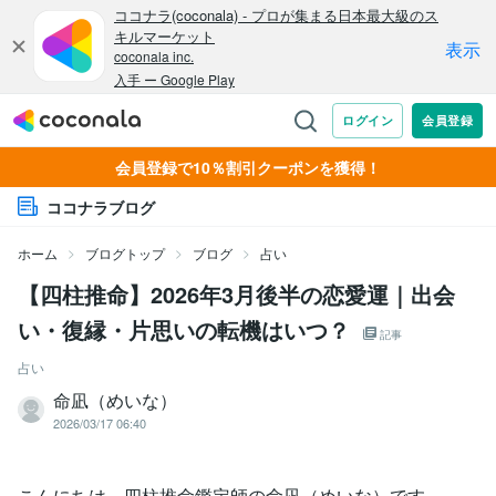
会員登録で10％割引クーポンを獲得！
ココナラブログ
ホーム
ブログトップ
ブログ
占い
【四柱推命】2026年3月後半の恋愛運｜出会
い・復縁・片思いの転機はいつ？
記事
占い
命凪（めいな）
2026/03/17 06:40
こんにちは、四柱推命鑑定師の命凪（めいな）です。