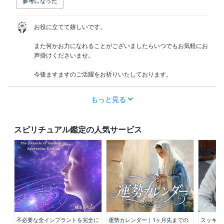
参考になった
お役に立てて嬉しいです。

また何かお力になれることがございましたらいつでもお気軽にお
声掛けくださいませ。

今後ますますのご活躍をお祈りいたしております。
もっと見る
スピリチュアル鑑定の人気サービス
不必要な全インプラントを完全に
運勢カレンダー｜1ヶ月先までの
スッキリ