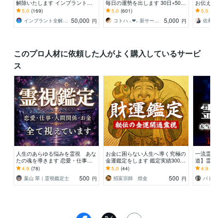
解除いたします インプラント全
毎日の運勢を出します 30日×500
お伝え致
解除創始者 × 魂の解放・カルマ浄
字のおよそ1万5千文字で細かく詳
間関係、
5.0
(169)
5.0
(601)
5.0
(10
化・能力開花
細に記します
持ち等◎
50,000
5,000
インプラント全解除創始者｜魂王DaI⭐︎
コトハ ⸜❤︎⸝ 新サービス提供開始✨️
円
円
このプロ人材に依頼した人がよく購入しているサービ
ス
人生のあらゆる悩みを霊視 あな
お金に困らない人生へ導く究極の
一流霊視
たの魂を導きます 恋愛・仕事・
金運鑑定をします 鑑定実績3000
道】霊感
金運・人間関係など根本原因と解
人以上。あなたの本当の財運をチ
仕事など
4.9
(78)
5.0
(44)
4.9
(75
決策をお伝えします
ェック。
れず苦し
500
500
葉山 翠｜霊視鑑定士
招富宗師 煌金
パトラ
円
円