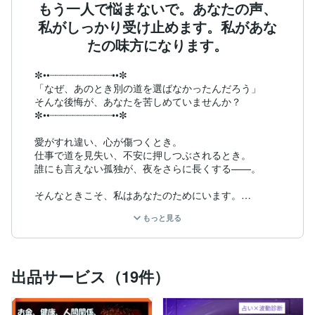
もう一人で悩まないで。あなたの声、
私がしっかり受け止めます。私があな
たの味方になります。
✼••┈┈┈┈┈┈┈┈┈┈┈••✼

「なぜ、あのとき別の道を選ばなかったんだろう」

そんな後悔が、あなたを苦しめていませんか？

✼••┈┈┈┈┈┈┈┈┈┈┈••✼

愛がすれ違い、心が傷つくとき。

仕事で道を見失い、不安に押しつぶされるとき。

誰にも言えない孤独が、夜をさらに長くする——。

そんなときこそ、私はあなたのためにいます。

もっと見る
**魂カウンセラー ✨ あきほ（akiho）**と申します。

実は私自身、かつて

“生きているだけで精一杯”という時期がありました。

出品サービス（19件）
うつ病で心も体も動かなくなり、

未来なんて信じられなくなっていたんです。
