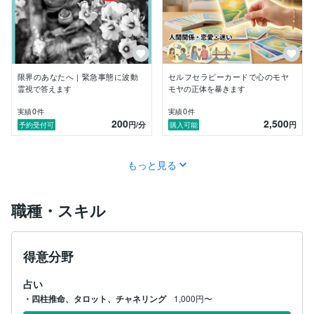
そんなお声をいただいています。

✼••┈┈┈┈┈┈••✼✼••┈┈┈┈┈┈••✼

限界のあなたへ｜緊急事態に波動
セルフセラピーカードで心のモヤ
「この先が不安でたまらない…」

霊視で答えます
モヤの正体を暴きます
そんなときこそ、運命は変えられます。

✼••┈┈┈┈┈┈••✼✼••┈┈┈┈┈┈••✼

0
0
実績
件
実績
件
200
2,500
円
/分
円
予約受付可
購入可能
あなたが今どんなに迷っていても大丈夫。

私は決して否定せず、ただあなたの味方でいます。

もっと見る
あなたの心の声に耳を傾けながら、

一緒に「光の射す道」を見つけましょう。

職種・スキル
もし、「少し話してみようかな」と思えたなら、

どうかその気持ちを大切に、声をかけてくださいね。

得意分野
＊鑑定は全て、私自身の手で

心を込めて行わせていただいております。

占い
・四柱推命、タロット、チャネリング
1,000円〜