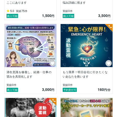
「未来を選び取る力」を信じる——

ここにあります
悩み詳細に視ます
5.0
75
0
実績
件
実績
件
それが、私の占いの原点であり、

1,500
3,500
円
円
購入可能
購入可能
今もずっと大切にしている想いです。

◆「あなたを否定しない」

◆「どんな未来でも、きっと明るい方へ変えていける」

そんな信念を持って、

どんなご相談にも耳を傾けています。

占いは、当てるものではなく

「見つけ直すもの」だと思っています。

本当のあなた。

潜在意識を修復し、結婚・仕事の
もう限界！明日会社に行きたくな
望みを具現化します
いあなたを救います
忘れかけていた夢。

0
0
実績
件
実績
件
3,000
160
円
円
/分
購入可能
予約受付可
心の奥にある、まだ信じたいと思っている未来——。

私の占いを受けた方からは、

「心が軽くなった」

「もう一度やってみようと思えた」
