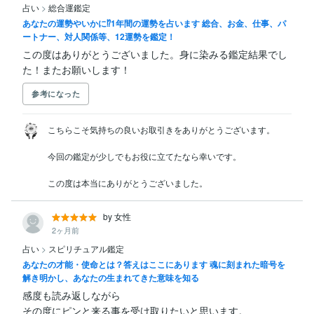
占い
>
総合運鑑定
あなたの運勢やいかに⁉1年間の運勢を占います 総合、お金、仕事、パ
ートナー、対人関係等、12運勢を鑑定！
この度はありがとうございました。身に染みる鑑定結果でし
た！またお願いします！
参考になった
こちらこそ気持ちの良いお取引きをありがとうございます。

今回の鑑定が少しでもお役に立てたなら幸いです。

この度は本当にありがとうございました。
by 女性
2ヶ月前
占い
>
スピリチュアル鑑定
あなたの才能・使命とは？答えはここにあります 魂に刻まれた暗号を
解き明かし、あなたの生まれてきた意味を知る
感度も読み返しながら

その度にピンと来る事を受け取りたいと思います。
