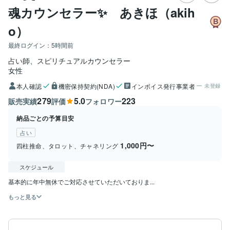
魂カウンセラー✨ あきほ（akih
o）
最終ログイン：
5時間前
占い師、スピリチュアルカウンセラー
女性
本人確認
機密保持契約(NDA)
インボイス発行事業者
未登録
279
5.0
223
販売実績
評価
フォロワー
納品ごとの予算目安
占い
1,000円〜
四柱推命、タロット、チャネリング
スケジュール
基本的に年中無休でご対応させていただいておりま...
もっと見る