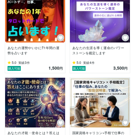
けれど、どん底の私に光を差してくれたのが、

「占い」でした。

ある夜、夢の中で出会った黒いヴェールの女性。

彼女はタロットを静かに並べ、

私を見つめて言いました。

あなたの運勢やいかに⁉1年間の運
あなたの生涯を導く運命のパワー
「あなたは“視える人”なのね」

勢を占います
ストーンを鑑定します
その瞬間、色とりどりの光とともに、

5.0
3
5.0
4
実績
件
実績
件
1,500
3,500
たくさんの声や情景が浮かんできました。

円
円
購入可能
購入可能
目が覚めても、

その不思議な体験とカードの意味は、

ずっと心に残っていました。

それをきっかけに私は、

タロットと霊感の世界に

真剣に向き合うようになりました。

人の心に寄り添い、

その人が本来持っている

あなたの才能・使命とは？答えは
国家資格キャリコン×手相で仕事の